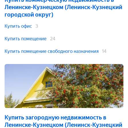
Ленинске-Кузнецком (Ленинск-Кузнецкий
городской округ)
Купить офис
3
Купить помещение
24
Купить помещение свободного назначения
14
Купить загородную недвижимость
в
Ленинске-Кузнецком (Ленинск-Кузнецкий