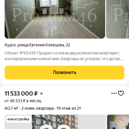
Курск
,
улица Евгения Клевцова
,
32
Объект №65439 Продается новая двухкомнатная квартира с
изолированными комнатами. Квартира не угловая, что делает
ее теплее и уютнее. Комфортный восьмой этаж,
косметический ремонт от застройщика, установлены
Позвонить
качественные металлическая входная и
11 533 000
₽
от 48 333 ₽ в месяц
60,7 м²
2-комн. квартира
19 этаж из 21
новостройка