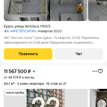
Курск
,
улица Энгельса
,
115А/3
ЖК «ИНСТЕП.СИТИ»
, 4 квартал 2023
ЖK "Инстеп. Cити" Срок сдачи - IV квартал, 2026 Торопитесь
забронировать по этой цене! Предложение ограничено!
Стоимость квартиры указана со скидкой. По всем вопросам
звоните, наши менеджеры вам все расскажут! ЗВОНИТЕ!!!
Позвонить
Чат
Продается однокомнатная
11 567 500
₽
от 48 478 ₽ в месяц
66,1 м²
3-комн. квартира
16 этаж из 21
новостройка