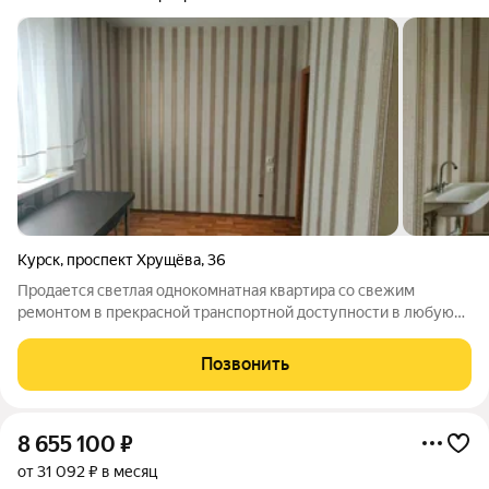
Курск
,
проспект Хрущёва
,
36
Продается светлая однокомнатная квартира со свежим
ремонтом в прекрасной транспортной доступности в любую
точку города. Поквартирное отопление, что гарантирует
горячую воду круглый год, комфортную температуру батарей
Позвонить
и значительную экономию
8 655 100
₽
от 31 092 ₽ в месяц