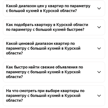
Какой диапазон цен у квартир по параметру
с большой кухней в Курской области?
По параметру с большой кухней в Курской области 
представлены 2352 объявления. Цены варьируются 
Как подобрать квартиру в Курской области
по параметру с большой кухней быстрее?
в интервале от 1,59 млн ₽ – до 41,9 млн ₽. 
Стоимость зависит от площади, расположения и 
Чтобы быстро найти квартиру с большой кухней в 
состояния жилья. Чтобы уточнить подходящий 
Курской области, отфильтруйте результаты через 
Какой ценовой диапазон квартир по
бюджет, настройте фильтры.
параметру с большой кухней в Курской
блок параметров — укажите желаемый район и 
области?
количество комнат. Сейчас доступно 2352 
объявления по цене от 1,59 млн ₽–до 41,9 млн ₽.
В Курской области цены на квартиры с большой 
кухней варьируются в зависимости от 
Как быстро найти свежие объявления по
параметру с большой кухней в Курской
расположения и состояния жилья. Сейчас 
области?
предлагается 2352 объявления в диапазоне 
от 1,59 млн ₽ до 41,9 млн ₽.
Отсортируйте объявления по дате публикации и 
установите нужные фильтры — на странице 
На что смотреть при выборе квартиры по
параметру с большой кухней в Курской
представлено 2352 объявления по параметру с 
области?
большой кухней в Курской области. Для удобства 