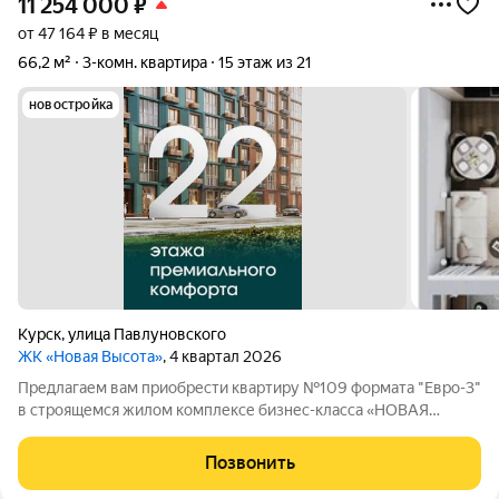
11 254 000
₽
от 47 164 ₽ в месяц
66,2 м²
3-комн. квартира
15 этаж из 21
новостройка
Курск
,
улица Павлуновского
ЖК «Новая Высота»
, 4 квартал 2026
Предлагаем вам приобрести квартиру №109 формата "Евро-3"
в строящемся жилом комплексе бизнес-класса «НОВАЯ
ВЫСОТА», расположенном по адресу: г. Курск, улица
Павлуновского, д. 3. Жилой комплекс "НОВАЯ ВЫСОТА" - это
Позвонить
уютный уголок для жизни в самом