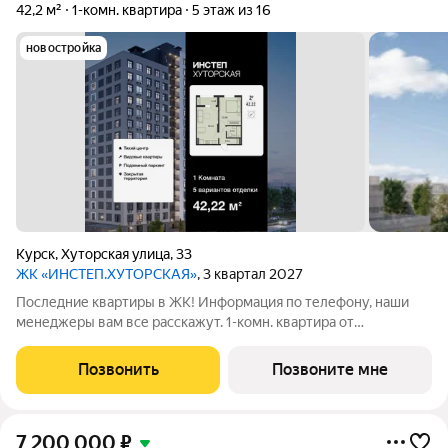
42,2 м²
1-комн. квартира
5 этаж из 16
новостройка
Курск
,
Хуторская улица
,
33
ЖК «ИНСТЕП.ХУТОРСКАЯ»
, 3 квартал 2027
Последние квартиры в ЖК! Информация по телефону, наши
менеджеры вам все расскажут. 1-комн. квартира от
застройщика в ЖК "ИНСТЕП.ХУТОРСКАЯ" на 5 этаже.
Квартира без отделки, полностью готова к ремонту. Общая
Позвонить
Позвоните мне
площадь: 42.22 кв.м., жилая: 13.96 кв.м.,
7 200 000
₽