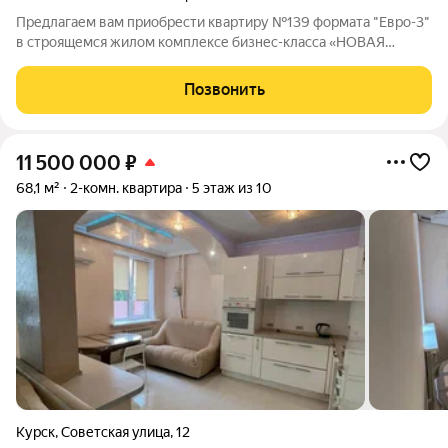
Предлагаем вам приобрести квартиру №139 формата "Евро-3"
в строящемся жилом комплексе бизнес-класса «НОВАЯ
ВЫСОТА», расположенном по адресу: г. Курск, улица
Павлуновского, д. 3. Жилой комплекс "НОВАЯ ВЫСОТА" - это
Позвонить
уютный уголок для жизни в самом
11 500 000
₽
68,1 м²
2-комн. квартира
5 этаж из 10
Курск
,
Советская улица
,
12