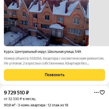
Курск
,
Центральный округ
,
Школьная улица
,
54А
Номер объекта: 558356. Квартира с косметическим ремонтом.
Не угловая. 2 взрослых собственника. Квартира без
обременений. Район так называемой «английской деревни»,
рядом парк, университет СХА. Выбирая квартиру в АН
Позвонить
Эпсилон, вы получаете полное
9 729 510
₽
от 32 330 ₽ в месяц
90,9 м²
3-комн. квартира
12 этаж из 18