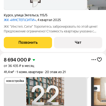
Курск
,
улица Энгельса
,
115/5
ЖК «ИНСТЕП.СИТИ»
, 4 квартал 2025
ЖK "Инстеп. Cити" Торопитесь забронировать по этой цене!
Предложение ограничено! Стоимость квартиры указана с
учетом акции и персональной скидки. Более подробная
информация по телефону и в офисе продаж, наши менеджеры
Позвонить
Чат
всегда рады вам помочь!
8 694 000
₽
от 36 435 ₽ в месяц
41,4 м²
1-комн. квартира
20 этаж из 21
новостройка