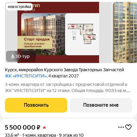
новостройка
3D-тур
Курск
,
микрорайон Курского Завода Тракторных Запчастей
ЖК «ИНСТЕП.СИТИ»
, 4 квартал 2027
3-комн. квартира от застройщика с предчистовой отделкой в
ЖК "ИНСТЕП.СИТИ" на 12 этаже. Общая площадь: 90.93 кв.м.,
жилая: 41.13 кв.м., площадь просторной кухни-столовой: 19.08
кв.м. Квартира - распашонка, без проходных комнат, окна
Позвонить
Позвоните мне
выходят на paзные
5 500 000
₽
33,6 м²
1-комн. квартира
9 этаж из 10