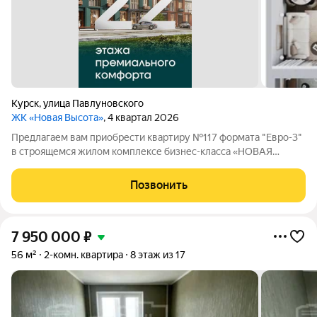
Курск
,
улица Павлуновского
ЖК «Новая Высота»
, 4 квартал 2026
Предлагаем вам приобрести квартиру №117 формата "Евро-3"
в строящемся жилом комплексе бизнес-класса «НОВАЯ
ВЫСОТА», расположенном по адресу: г. Курск, улица
Павлуновского, д. 3. Жилой комплекс "НОВАЯ ВЫСОТА" - это
Позвонить
уютный уголок для жизни в самом
7 950 000
₽
56 м²
2-комн. квартира
8 этаж из 17