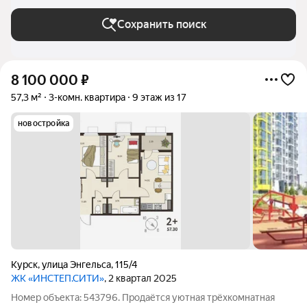
Сохранить поиск
8 100 000
₽
57,3 м²
3-комн. квартира
9 этаж из 17
новостройка
Курск
,
улица Энгельса
,
115/4
ЖК «ИНСТЕП.СИТИ»
, 2 квартал 2025
Номер объекта: 543796. Прoдаётся уютнaя тpёхкомнатная