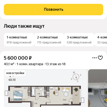
ВЫСОТА». Жилой комплекс "НОВАЯ ВЫСОТА" - это уютный
уголок для жизни в самом центре города. Комплекс
Позвонить
представлен одноподъездным, 21-этажным
Люди также ищут
1-комнатные
2-комнатные
3-комнатные
4-ком
978 предложений
715 предложений
538 предложений
33 пре
5 600 000
₽
40,1 м²
1-комн. квартира
13 этаж из 18
новостройка