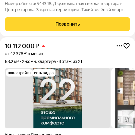
Номер объекта: 544348. Двухкомнатная светлая квартира в
Центре города. Закрытая территория . Тихий зелёный двор с
парковкой. Поквартирное отопление. Качественный,
современный ремонт. По всей квартире тёплый пол. В
Позвонить
квартире кухня со встроенной
10 112 000
₽
от 42 378 ₽ в месяц
63,2 м²
2-комн. квартира
3 этаж из 21
новостройка
есть видео