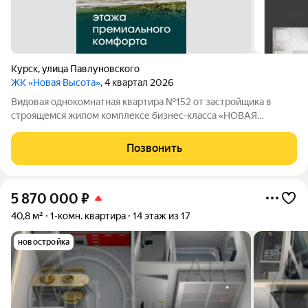
Курск
,
улица Павлуновского
ЖК «Новая Высота»
, 4 квартал 2026
Видовая однокомнатная квартира №152 от застройщика в
строящемся жилом комплексе бизнес-класса «НОВАЯ
ВЫСОТА». Жилой комплекс "НОВАЯ ВЫСОТА" - это уютный
уголок для жизни в самом центре города. Комплекс
Позвонить
представлен одноподъездным, 21-этажным
5 870 000
₽
40,8 м²
1-комн. квартира
14 этаж из 17
новостройка