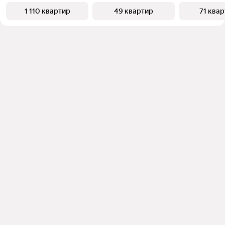
1 110 квартир
49 квартир
71 ква