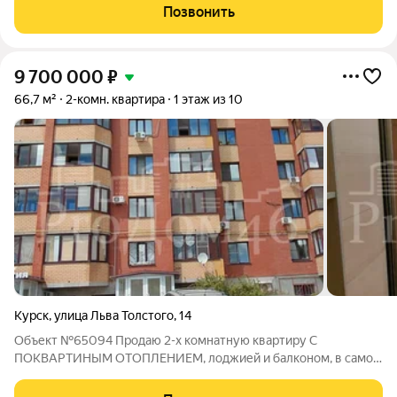
"НОВАЯ ВЫСОТА" - это уютный уголок для жизни в самом
Позвонить
центре города. Комплекс
9 700 000
₽
66,7 м²
2-комн. квартира
1 этаж из 10
Курск
,
улица Льва Толстого
,
14
Объект №65094 Продаю 2-х комнатную квартиру С
ПОКВАРТИНЫМ ОТОПЛЕНИЕМ, лоджией и балконом, в самом
центре города. ПРЕИМУЩЕСТВА КВАРТИРЫ: - большой
метраж (66,7м) без учета площади лоджий - комнаты на две