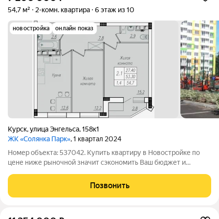
54,7 м²
2-комн. квартира
6 этаж из 10
новостройка
онлайн показ
Курск
,
улица Энгельса
,
158к1
ЖК «Солянка Парк»
, 1 квартал 2024
Номер объекта: 537042. Купить квартиру в Новостройке по
цене ниже рыночной значит сэкономить Ваш бюджет и
выгодно инвестировать средства в ликвидное жильё!!!
Оцените сами преимущества ЖК «Солянкa Паpк»
Позвонить
спpоeктиpoваннoгo пo cтaндapтам ЕСОSМАRT: