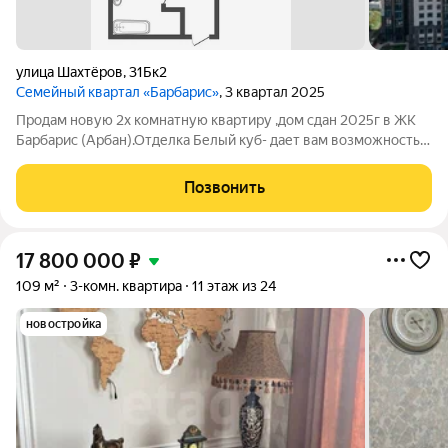
улица Шахтёров
,
31Бк2
Семейный квартал «Барбарис»
, 3 квартал 2025
Продам новую 2х комнатную квартиру ,дом сдан 2025г в ЖК
Барбарис (Арбан).Отделка Белый куб- дает вам возможность
воплотить именно ваш дизайн в жизнь.Квартира очень
светлая,в кухне -гостинной витражное окнов пол с выходом на
Позвонить
французский балкон. В
17 800 000
₽
109 м²
3-комн. квартира
11 этаж из 24
новостройка