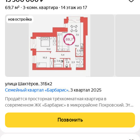
69,7 м²
3-комн. квартира
14 этаж из 17
новостройка
улица Шахтёров
,
31Бк2
Семейный квартал «Барбарис»
, 3 квартал 2025
Продаётся просторная трёхкомнатная квартира в
современном ЖК «Барбарис» в микрорайоне Покровский. Это
семейный квартал с собственным детским садом и будущим
развлекательным парком. В вашем распоряжении подземный
Позвонить
паркинг на 254 машины с прямым