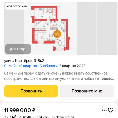
новостройка
3D-тур
улица Шахтёров
,
31Бк2
Семейный квартал «Барбарис»
, 3 квартал 2025
Семейным парам с детьми очень важно иметь собственное
пространство, где бы они могли уединиться и побыть в тишине
и спокойствии. Поэтому планировкой данной квартиры
предусмотрена функциональная мастер-спальня с
Позвонить
Позвоните мне
собственным санузлом, гардеробной и
11 999 000
₽
72,7 м²
2-комн. квартира
22 этаж из 24