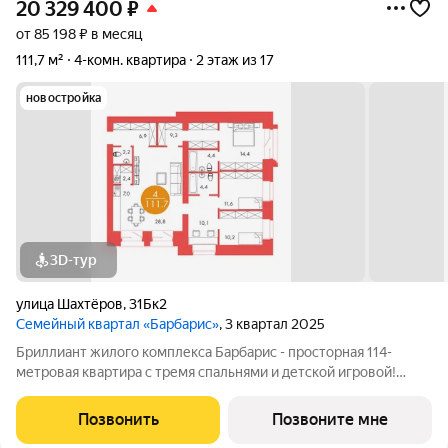
20 329 400
₽
от 85 198 ₽ в месяц
111,7 м²
4-комн. квартира
2 этаж из 17
новостройка
3D-тур
улица Шахтёров
,
31Бк2
Семейный квартал «Барбарис»
, 3 квартал 2025
Бриллиант жилого комплекса Барбарис - просторная 114-
метровая квартира с тремя спальнями и детской игровой!
Know-how проекта и решение, эксклюзивно представленное
на рынке жилой недвижимости Красноярска - игровая с окном
Позвонить
Позвоните мне
и выходом из двух детских