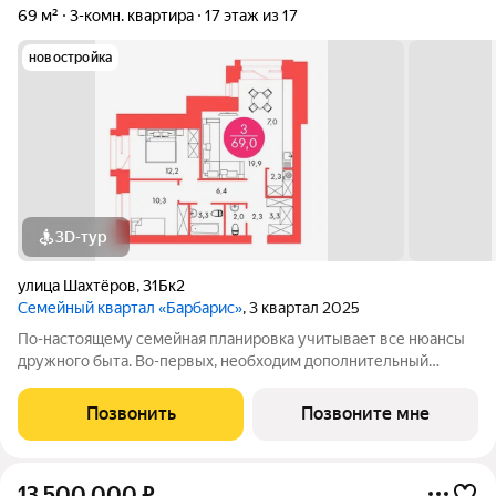
69 м²
3-комн. квартира
17 этаж из 17
новостройка
3D-тур
улица Шахтёров
,
31Бк2
Семейный квартал «Барбарис»
, 3 квартал 2025
По-настоящему семейная планировка учитывает все нюансы
дружного быта. Во-первых, необходим дополнительный
санузел, во-вторых, много места для хранения вещей. А
лондри в виде отдельного помещения позволяет разместить
Позвонить
Позвоните мне
стиральную машину, корзину для
13 500 000
₽