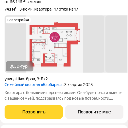
от 66 146 ₽ в месяц
74,1 м²
3-комн. квартира
17 этаж из 17
новостройка
3D-тур
улица Шахтёров
,
31Бк2
Семейный квартал «Барбарис»
, 3 квартал 2025
Квартира с большими перспективами. Она будет расти вместе
с вашей семьей, подстраиваясь под новые потребности.
Планировкой предусмотрено две спальни, одна из них - с
местом под гардеробную или нишей для детской кроватки и
Позвонить
Позвоните мне
комода, если в вашей семье