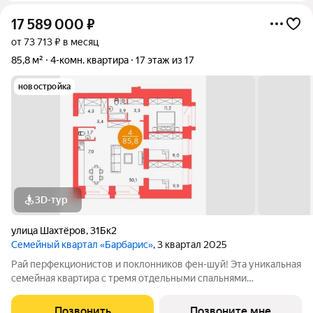
17 589 000
₽
от 73 713 ₽ в месяц
85,8 м²
4-комн. квартира
17 этаж из 17
новостройка
3D-тур
улица Шахтёров
,
31Бк2
Семейный квартал «Барбарис»
, 3 квартал 2025
Рай перфекционистов и поклонников фен-шуй! Эта уникальная
семейная квартира с тремя отдельными спальнями
практически идеально вписана в квадратную форму, а окна
всех спален смотрят на восток. При этом нам удалось
Позвонить
Позвоните мне