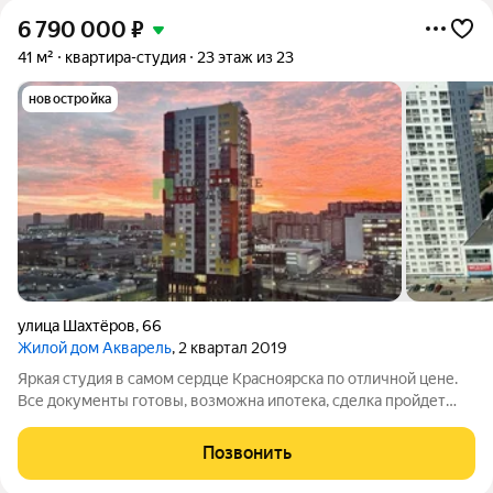
6 790 000
₽
41 м²
квартира-студия
23 этаж из 23
новостройка
улица Шахтёров
,
66
Жилой дом Акварель
, 2 квартал 2019
Яркая студия в самом сердце Красноярска по отличной цене.
Все документы готовы, возможна ипотека, сделка пройдет
быстро. Это редкая возможность купить жилое пространство
под реализацию своих идей и одновременно вложиться в
Позвонить
ликвидную недвижимость