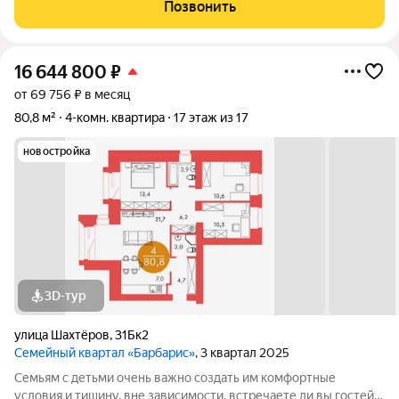
застройщика, никто не жил чисто и полностью готово к заезду,
Позвонить
санузел
16 644 800
₽
от 69 756 ₽ в месяц
80,8 м²
4-комн. квартира
17 этаж из 17
новостройка
3D-тур
улица Шахтёров
,
31Бк2
Семейный квартал «Барбарис»
, 3 квартал 2025
Семьям с детьми очень важно создать им комфортные
условия и тишину, вне зависимости, встречаете ли вы гостей