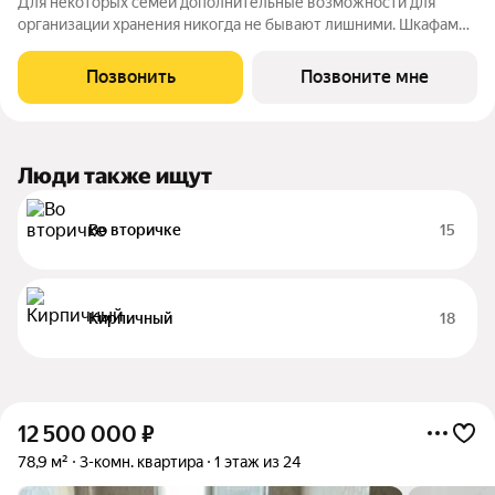
Для некоторых семей дополнительные возможности для
организации хранения никогда не бывают лишними. Шкафам
не место в комнатах - это принцип данной планировки,
поэтому все они прекрасно разместятся в просторном холле.
Позвонить
Позвоните мне
А лондри в виде отдельного
Люди также ищут
Во вторичке
15
Кирпичный
18
12 500 000
₽
78,9 м²
3-комн. квартира
1 этаж из 24