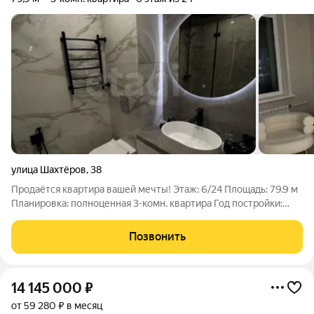
улица Шахтёров
,
38
Продаётся квартира вашей мечты! Этаж: 6/24 Площадь: 79.9 м
Планировка: полноценная 3-комн. квартира Год постройки:
2013 Почему именно эта квартира? Просторный светлый уют
Большие окна заливают комнаты солнцем . Простор, гармония
Позвонить
и тепло ждут вас в
14 145 000
₽
от 59 280 ₽ в месяц