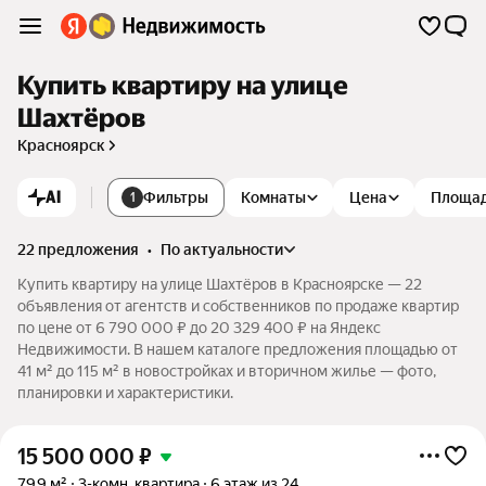
Купить квартиру на улице
Шахтёров
Красноярск
AI
Фильтры
Комнаты
Цена
Площа
1
22 предложения
•
по актуальности
Купить квартиру на улице Шахтёров в Красноярске — 22
объявления от агентств и собственников по продаже квартир
по цене от 6 790 000 ₽ до 20 329 400 ₽ на Яндекс
Недвижимости. В нашем каталоге предложения площадью от
41 м² до 115 м² в новостройках и вторичном жилье — фото,
планировки и характеристики.
15 500 000
₽
79,9 м²
3-комн. квартира
6 этаж из 24