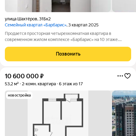
улица Шахтёров
,
31Бк2
Семейный квартал «Барбарис»
, 3 квартал 2025
Продается просторная четырехкомнатная квартира в
современном жилом комплексе «Барбарис» на 10 этаже.
Объект отличается продуманной планировкой с тремя
изолированными спальнями и двумя санузлами, что идеально
Позвонить
подходит для жизни большой семьи. Ключевой
10 600 000
₽
53,2 м²
2-комн. квартира
6 этаж из 17
новостройка