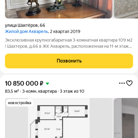
улица Шахтёров
,
66
Жилой дом Акварель
, 2 квартал 2019
Эксклюзивная крупногабаритная 3-комнатная квартира 109 м2
! Шахтеров, д.66 в ЖК Акварель, расположенная на 11-м этаже
23-этажного монолитного здания в элитном районе Взлётка.
Видовая квартира, восхитительные виды на городские
Позвонить
пейзажи, особенно
10 850 000
₽
83,5 м²
3-комн. квартира
3 этаж из 10
новостройка