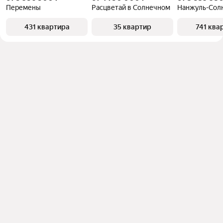
Перемены
Расцветай в Солнечном
Нанжуль-Сол
431 квартира
35 квартир
741 ква