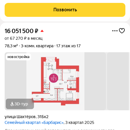
Шахтеров, 42 в Красноярске. Объект расположен на 6 этаже
25-этажного здания с охраняемой территорией, консьержем и
Позвонить
круглосуточным
16 051 500
₽
от 67 270 ₽ в месяц
78,3 м²
3-комн. квартира
17 этаж из 17
новостройка
3D-тур
улица Шахтёров
,
31Бк2
Семейный квартал «Барбарис»
, 3 квартал 2025