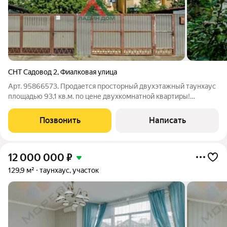
СНТ Садовод 2
,
Фиалковая улица
Арт. 95866573. Продается просторный двухэтажный таунхаус
площадью 93,1 кв.м. по цене двухкомнатной квартиры!
Уникальное предложение для тех, кто ценит комфорт,
приватность и экологию. СТАТУС КВАРТИРЫ возможность
Позвонить
Написать
оформления сделки под ипотеку и все
12 000 000
₽
129,9 м²
таунхаус, участок