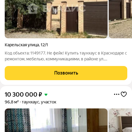
Карельская улица
,
12/1
Код объекта: 1149177. Не фейк! Купить таунхаус в Краснодаре с
ремонтом, мебелью, коммуникациями, в районе ул.
Российской и 1 Мая! ЗВОНИТЕ! Все наши объекты прошли
трёхэтапную проверку безопасности и застрахованы от
Позвонить
юридических рисков. О ДОМЕ:
10 300 000
₽
96,8 м²
таунхаус, участок