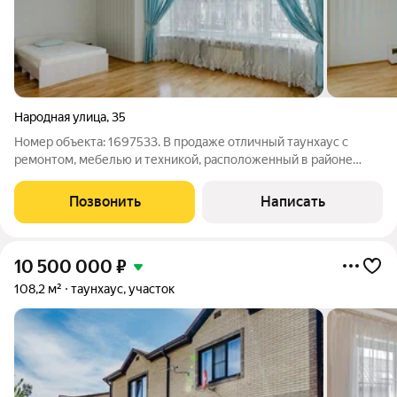
Народная улица
,
35
Номер объекта: 1697533. В продаже отличный таунхаус с
ремонтом, мебелью и техникой, расположенный в районе
Немецкой деревни. Планировка: 1 этаж: большая гостиная 36
м2, кухня 24 м2 с выходом на задний дворик, санузел,
Позвонить
Написать
прихожая, тамбур; 2 этаж: три
10 500 000
₽
108,2 м²
таунхаус, участок