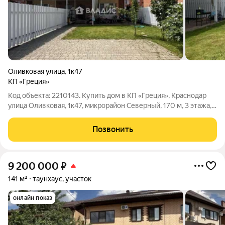
Оливковая улица
,
1к47
КП «Греция»
Код объекта: 2210143. Купить дом в КП «Греция», Краснодар
улица Оливковая, 1к47, микрорайон Северный, 170 м, 3 этажа,
евроремонт ЗВОНИТЕ! Все объекты проходят проверку
документов, работаем с полным юридическим
Позвонить
сопровождением сделки. О доме: - Общая
9 200 000
₽
141 м²
таунхаус, участок
онлайн показ