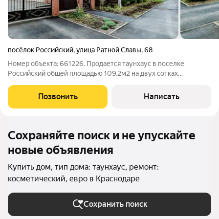
посёлок Российский
,
улица Ратной Славы
,
68
Номер объекта: 661226. Продается таунхаус в поселке
Российский общей площадью 109,2м2 на двух сотках
земли.Планировочным решением предусмотрена на первом
этаже просторная прихожая, кухня -гостиная с выходом на
Позвонить
Написать
участок, спальня, санузел и кладовая.На
Сохраняйте поиск и не упускайте
новые объявления
Купить дом, тип дома: таунхаус, ремонт:
косметический, евро в Краснодаре
Сохранить поиск