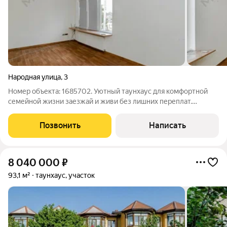
Народная улица
,
3
Номер объекта: 1685702. Уютный таунхаус для комфортной
семейной жизни заезжай и живи без лишних переплат.
Продуманная планировка: на первом этаже гостиная и кухня с
тёплым полом и выходом в зону барбекю, санузел и
Позвонить
Написать
гардеробная; на втором две
8 040 000
₽
93,1 м²
таунхаус, участок