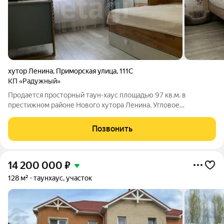
хутор Ленина
,
Приморская улица
,
111С
КП «Радужный»
Продается просторный таун-хаус площадью 97 кв.м. в
престижном районе Нового хутора Ленина. Угловое
расположение обеспечивает приватность с одной стороны
нет соседей, а большая зона отчуждения создает
Позвонить
дополнительное пространство вокруг дома. Объект с
14 200 000
₽
128 м²
таунхаус, участок