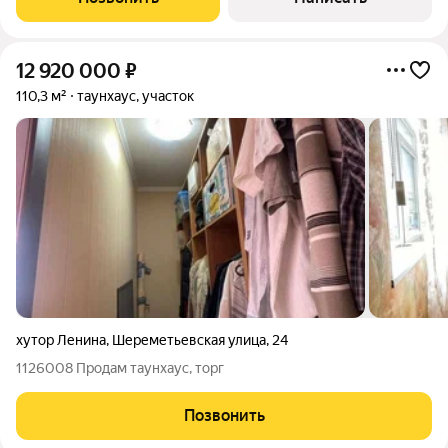
А хочется
12 920 000
₽
110,3 м²
таунхаус, участок
хутор Ленина
,
Шереметьевская улица
,
24
1126008 Продам таунхаус, торг
Позвонить