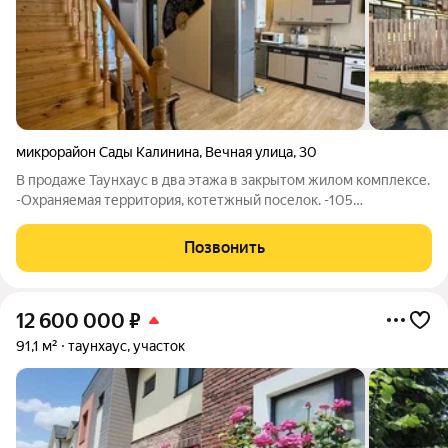
микрорайон Сады Калинина
,
Вечная улица
,
30
В продаже Таунхаус в два этажа в закрытом жилом комплексе.
-Охраняемая территория, котетжный поселок. -105
квадратных метров. -Продажа с мебелью и технникой, заходи
и живи. -За домом имеется своя территория с беседкой, в
Позвонить
собственности. -Остановка ,
12 600 000
₽
91,1 м²
таунхаус, участок