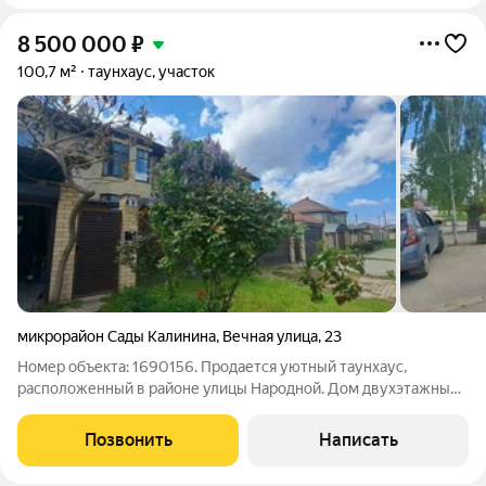
8 500 000
₽
100,7 м²
таунхаус, участок
микрорайон Сады Калинина
,
Вечная улица
,
23
Номер объекта: 1690156. Продается уютный таунхаус,
расположенный в районе улицы Народной. Дом двухэтажный
кирпичный, межэтажные перекрытия железобетонные. На
первом этаже расположены просторный холл-прихожая,
Позвонить
Написать
санузел, гостевая комната и