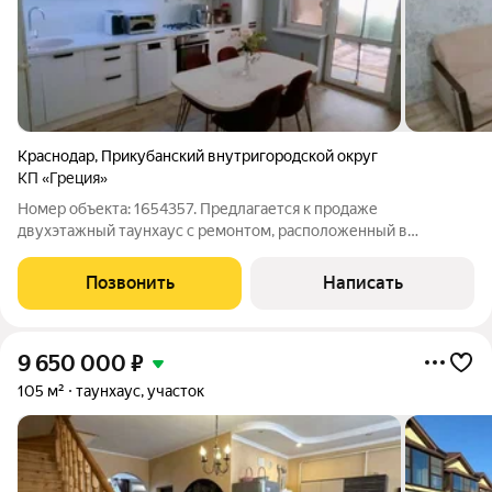
Краснодар
,
Прикубанский внутригородской округ
КП «Греция»
Номер объекта: 1654357. Предлагается к продаже
двухэтажный таунхаус с ремонтом, расположенный в
престижном коттеджном поселке «Греция», который
буквально утопает в зелени экологически чистого района
Позвонить
Написать
города. Это идеальное место для тех, кто ценит
9 650 000
₽
105 м²
таунхаус, участок