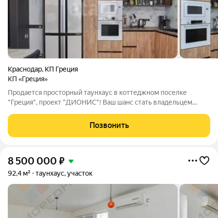
Краснодар
,
КП Греция
КП «Греция»
Продается просторный таунхаус в коттеджном поселке
"Греция", проект "ДИОНИС"! Ваш шанс стать владельцем
современного жилья с продуманной планировкой,
качественным ремонтом и уникальными возможностями для
Позвонить
комфортной жизни всей семьи! Почему этот
8 500 000
₽
92,4 м²
таунхаус, участок