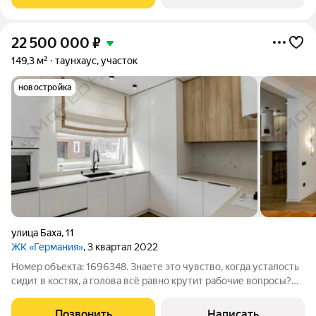
тени собственного леса сделав
22 500 000
₽
149,3 м²
таунхаус, участок
новостройка
улица Баха
,
11
ЖК «Германия»
, 3 квартал 2022
Номер объекта: 1696348. Знаете это чувство, когда усталость
сидит в костях, а голова всё равно крутит рабочие вопросы?
Вы возвращаетесь в квартиру. Там шумят соседи за стенкой.
Или прохожие под окнами. Или просто город не выключается.
Позвонить
Написать