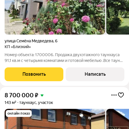
улица Семёна Медведева
,
6
КП «Близкий»
Номер объекта: 1700006. Продажа двухэтажного таунхауса
91,1 кв.м с четырьмя комнатами и готовой мебелью .Все тауны
построены из качественного кирпича POROMAX , у которого
отличная термо и звукоизоляция , что позволяет значительно
Позвонить
Написать
снизить затраты по
8 700 000
₽
143 м²
таунхаус, участок
онлайн показ