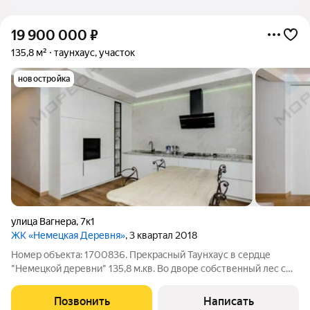
19 900 000
₽
135,8 м²
таунхаус, участок
новостройка
улица Вагнера
,
7к1
ЖК «Немецкая Деревня»
, 3 квартал 2018
Номер объекта: 1700836. Прекрасный Таунхаус в сердце
"Немецкой деревни" 135,8 м.кв. Во дворе собственный лес с
декоративными деревьями и кустарниками, двор дышит
зеленью и свежестью и это особое удовольствие скрыться в
Позвонить
Написать