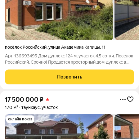
посёлок Российский
,
улица Академика Капицы
,
11
Арт. 136693495 Дом дуплекс 124 м, участок 4.5 сотки. Поселок
Российский. Срочно! Продается просторный дом-дуплекс в
поселке Российский (г. Краснодар). Отличный вариант для
проживания большой семьей или для сдачи в аренду.
Позвонить
Характеристики: Общая
17 500 000
₽
170 м²
таунхаус, участок
онлайн показ