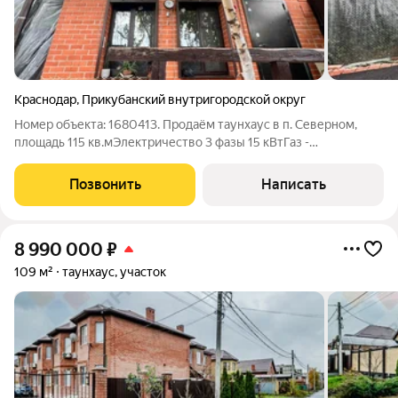
Краснодар
,
Прикубанский внутригородской округ
Номер объекта: 1680413. Продаём таунхаус в п. Северном,
площадь 115 кв.мЭлектричество 3 фазы 15 кВтГаз -
центральныйВодоснабжение - сетевая ОВККанализация -
септик двойной на 12 кубов Участок угловой, можно сделать
Позвонить
Написать
два заездаНавес (хоз. постройка)1-й
8 990 000
₽
109 м²
таунхаус, участок