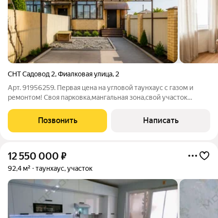
СНТ Садовод 2
,
Фиалковая улица
,
2
Арт. 91956259. Первая цена на угловой таунхаус с газом и
ремонтом! Своя парковка,мангальная зона,свой участок
земли! Преимущества, которые вы оцените: Без лишних
хлопот: ремонт выполнен с душой, позволяя вам переехать
Позвонить
Написать
прямо сейчас. Простор и уют:
12 550 000
₽
92,4 м²
таунхаус, участок