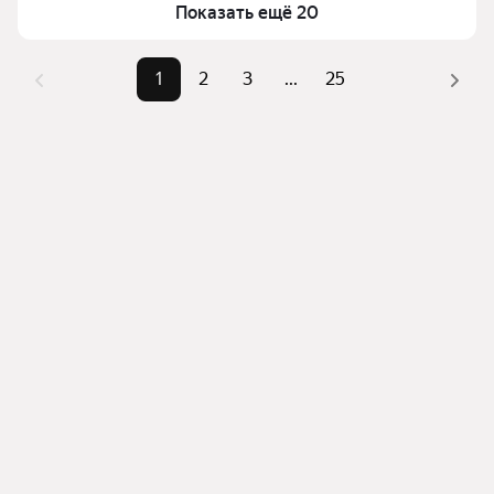
фильтров, например «С бассейном» или «С 
Показать ещё 20
Площадь
7 — 10000 м²
мансардой»
Самые 
«С бассейном», «С мансардой», 
Помимо удобной сортировки по цене продажи вы 
1
2
3
...
25
популярные 
«Двухэтажные»
можете отсортировать результаты по стоимости 
запросы
квадратного метра или площади
Самый дорогой 
8,5 млрд ₽
объект