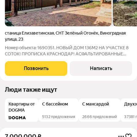
станица Елизаветинская
,
СНТ Зелёный Огонёк
,
Виноградная
улица
,
23
Номер объекта: 1690351. НОВЫЙ ДОМ 136М2 НА УЧАСТКЕ 8
СОТОК! ПРОПИСКА КРАСНОДАР! АСФАЛЬТИРОВАННЫЕ
ПОДЪЕЗДНЫЕ ПУТИ!Пешая доступность до коммерции!
Прямая продажа от застройщика без комиссииО
Позвонить
Написать
проекте:Взяли наш самый востребованный проект и
Люди также ищут
Квартиры от
С бассейном
С мансардой
Двух
DOGMA
5132 предложения
2666 предложений
37381 
7 000 000
₽