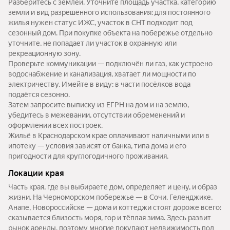
Разберитесь с землёй. Уточните площадь участка, категорию
земли и вид разрешённого использования: для постоянного
жилья нужен статус ИЖС, участок в СНТ подходит под
сезонный дом. При покупке объекта на побережье отдельно
уточните, не попадает ли участок в охранную или
рекреационную зону.
Проверьте коммуникации — подключён ли газ, как устроено
водоснабжение и канализация, хватает ли мощности по
электричеству. Имейте в виду: в части посёлков вода
подаётся сезонно.
Затем запросите выписку из ЕГРН на дом и на землю,
убедитесь в межевании, отсутствии обременений и
оформлении всех построек.
Жильё в Краснодарском крае оплачивают наличными или в
ипотеку — условия зависят от банка, типа дома и его
пригодности для круглогодичного проживания.
Локации края
Часть края, где вы выбираете дом, определяет и цену, и образ
жизни. На Черноморском побережье — в Сочи, Геленджике,
Анапе, Новороссийске — дома и коттеджи стоят дороже всего:
сказывается близость моря, гор и тёплая зима. Здесь развит
рынок аренды, поэтому многие покупают недвижимость под