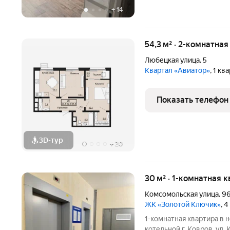
+
14
54,3 м² · 2-комнатная
Любецкая улица
,
5
Квартал «Авиатор»
, 1 к
Показать телефон
3D-тур
+
20
30 м² · 1-комнатная к
Комсомольская улица
,
9
ЖК «Золотой Ключик»
, 
1-комнатная квартира в
котельной г. Ковров, ул.