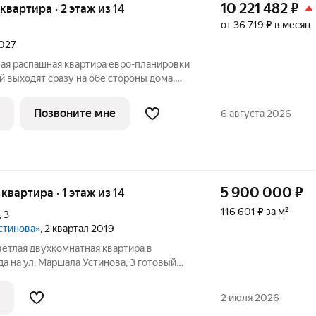
10 221 482
₽
 квартира · 2 этаж из 14
от 36 719 ₽ в месяц
2027
ая распашная квартира евро-планировки
й выходят сразу на обе стороны дома.
аем в просторную, изолированную от
 Там же имеется ниша для установки
Позвоните мне
6 августа 2026
5 900 000
₽
 квартира · 1 этаж из 14
116 601 ₽ за м²
,
3
стинова»
, 2 квартал 2019
ветлая двухкомнатная квартира в
 ул. Маршала Устинова, 3 готовый
ехать и жить. Евро-ремонт, продуманная
ицу создают ощущение простора и
2 июля 2026