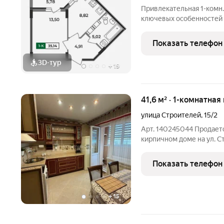
Привлекательная 1-комн. 
ключевых особенностей 
которая придает интерье
лоджию - из уютной спал
Показать телефон
идеальное место
3D-тур
+
19
41,6 м² · 1-комнатная
улица Строителей
,
15/2
Арт. 140245044 Продаетс
кирпичном доме на ул. Строителей, идеальны
или инвестиций . Прямая
взрослый собственник, 
Показать телефон
ипотека.
+
15