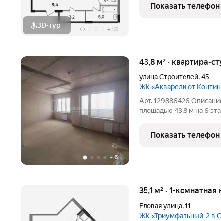
кв.м , а туалет 1,9ниша 
Показать телефон
3D-тур
+
18
43,8 м² · квартира-ст
улица Строителей
,
45
ЖК «Акварели от Конти
Арт. 129886426 Описани
площадью 43,8 м на 6 эт
доме предусмотрено кры
низкие коммунальные пла
Показать телефон
возможность
+
6
35,1 м² · 1-комнатная
Еловая улица
,
11
ЖК «Триумфальный-2 в 