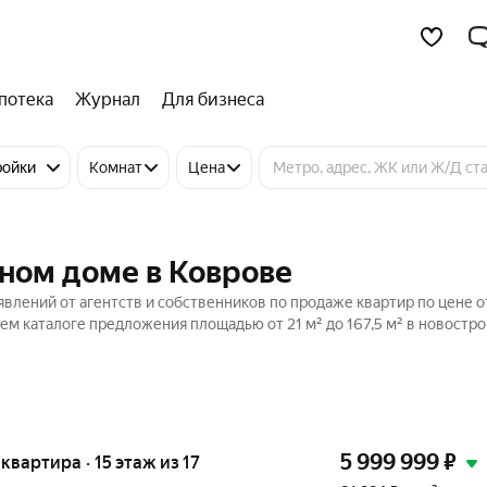
потека
Журнал
Для бизнеса
ройки
Комнат
Цена
ном доме в Коврове
влений от агентств и собственников по продаже квартир по цене о
ем каталоге предложения площадью от 21 м² до 167,5 м² в новостро
5 999 999
₽
 квартира · 15 этаж из 17