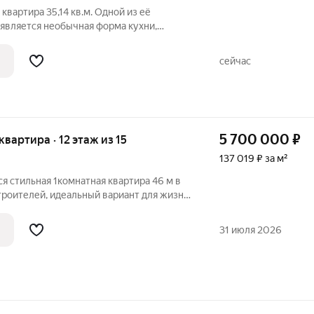
квартира 35,14 кв.м. Одной из её
является необычная форма кухни,
ру характер и стиль. А двойной выход на
ьни и функциональной кухни создаст
сейчас
5 700 000
₽
 квартира · 12 этаж из 15
137 019 ₽ за м²
я стильная 1комнатная квартира 46 м в
й вариант для жизни
 продажа, все документы готовы,
обременений и долгов нет. Возможна
31 июля 2026