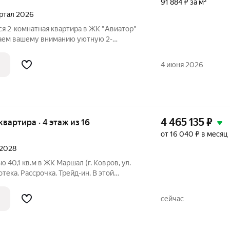
91 884 ₽ за м²
вартал 2026
я 2-комнатная квартира в ЖК "Авиатор"
гаем вашему вниманию уютную 2-
щадью 65,3 м, расположенную на 15
ого комплекса класса Комфорт+
4 июня 2026
онце
4 465 135
₽
 квартира · 4 этаж из 16
от 16 040 ₽ в месяц
 2028
 40,1 кв.м в ЖК Маршал (г. Ковров, ул.
отека. Рассрочка. Трейд-ин. В этой
кухня с выходом на лоджию 4 кв.м окна квартиры выходят на
сейчас