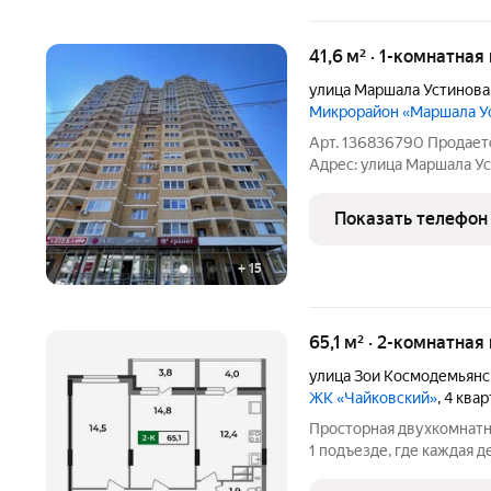
41,6 м² · 1-комнатная
улица Маршала Устинова
Микрорайон «Маршала У
Арт. 136836790 Продаетс
Адрес: улица Маршала Ус
комнатная квартира на 8
отоплением. Площадь кварти
Показать телефон
м, что
+
15
65,1 м² · 2-комнатная
улица Зои Космодемьянс
ЖК «Чайковский»
, 4 ква
Просторная двухкомнатна
1 подъезде, где каждая д
этой квартире: раздельн