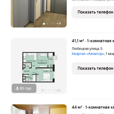
сделать ремонт полность
идеи этот вариант точно стоит посмотреть. Характеристики:
Показать телефон
Общая
+
9
41,1 м² · 1-комнатная
Любецкая улица
,
5
Квартал «Авиатор»
, 1 к
Показать телефон
3D-тур
+
21
44 м² · 1-комнатная к