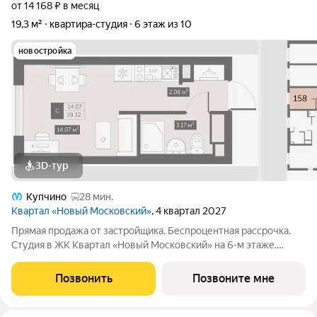
от 14 168 ₽ в месяц
19,3 м²
квартира-студия
6 этаж из 10
новостройка
3D-тур
Купчино
28 мин.
Квартал «Новый Московский»
, 4 квартал 2027
Прямая продажа от застройщика. Беспроцентная рассрочка.
Студия в ЖК Квартал «Новый Московский» на 6-м этаже.
Общая площадь 19,32. Чистовая отделка. ГК ФСК представляет
квартал «Новый Московский» в Пушкинском районе. Этот
Позвонить
Позвоните мне
комплекс объединит в себе