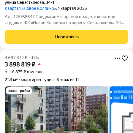
улица Севастьянова
,
34к1
Квартал «Новое Колпино»
, 1 квартал 2025
Арт. 125768647 Предлагаем в прямой продаже квартиру-
студию в ЖК «Новое Колпино» по адресу: Севастьянова, 34
корпус 1. Квартира общей площадью площадью 25 кв.м
находится на 4-м этаже 11-этажного дома Жилое пространство
Позвонить
17.8 кв. м продумано для
4 697 372
₽
–17%
3 898 819
₽
от 16 875 ₽ в месяц
21,3 м²
квартира-студия
8 этаж из 11
новостройка