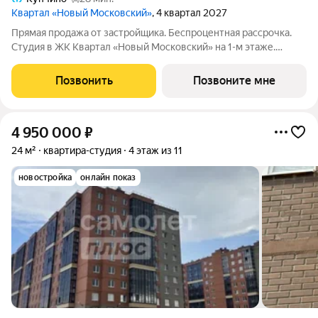
Квартал «Новый Московский»
, 4 квартал 2027
Прямая продажа от застройщика. Беспроцентная рассрочка.
Студия в ЖК Квартал «Новый Московский» на 1-м этаже.
Общая площадь 21,73. Без отделки. ГК ФСК представляет
квартал «Новый Московский» в Пушкинском районе. Этот
Позвонить
Позвоните мне
комплекс объединит в себе успешный
4 950 000
₽
24 м²
квартира-студия
4 этаж из 11
новостройка
онлайн показ