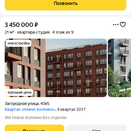
вас квартал "Новое Колпино" в зеленом районе
Позвонить
Петербурга.Здесь можно проводить
3 450 000
₽
21 м²
квартира-студия
4 этаж из 9
новостройка
хорошая цена
Загородная улица
,
43к5
Квартал «Новое Колпино»
, 4 квартал 2017
ЖК Новое Колпино Без отделки