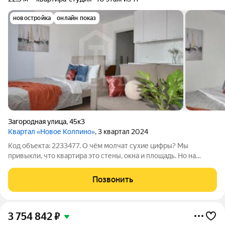
новостройка
онлайн показ
Загородная улица
,
45к3
Квартал «Новое Колпино»
, 3 квартал 2024
Код объекта: 2233477. О чём молчат сухие цифры? Мы
привыкли, что квартира это стены, окна и площадь. Но на
самом деле это воздух, которым вы дышите каждое утро, и
свет, который встречает вас после работы. Эта студия на
Позвонить
Загородной не про «галочку» в
3 754 842
₽