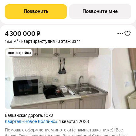
Общая площадь 22,47. Без отделки. ГК ФСК представляет
квартал «Новый Московский» в Пушкинском районе. Этот
Позвонить
Позвоните мне
комплекс объединит в себе успешный
4 300 000
₽
19,9 м²
квартира-студия
3 этаж из 11
новостройка
Балканская дорога
,
10к2
Квартал «Новое Колпино»
, 1 квартал 2023
Помощь с оформлением ипотеки (с нами ставка ниже)! Все