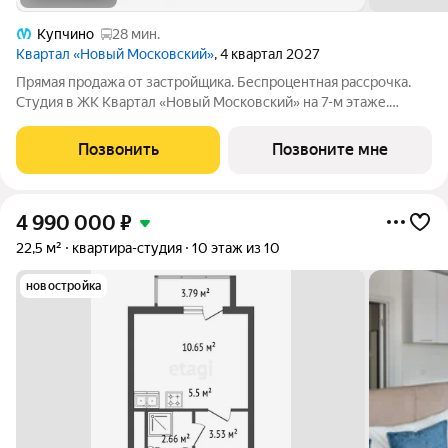
Купчино
28 мин.
Квартал «Новый Московский»
, 4 квартал 2027
Прямая продажа от застройщика. Беспроцентная рассрочка.
Студия в ЖК Квартал «Новый Московский» на 7-м этаже.
Общая площадь 22,78. Чистовая отделка. ГК ФСК представляет
квартал «Новый Московский» в Пушкинском районе. Этот
Позвонить
Позвоните мне
комплекс объединит в себе
4 990 000
₽
22,5 м²
квартира-студия
10 этаж из 10
новостройка