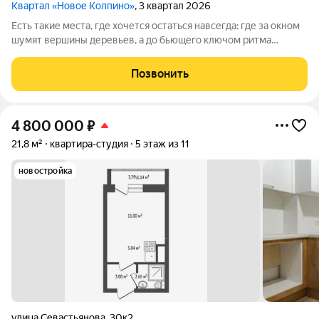
Квартал «Новое Колпино»
, 3 квартал 2026
Есть такие места, где хочется остаться навсегда: где за окном
шумят вершины деревьев, а до бьющего ключом ритма
большого города всего полчаса пути. Таким местом станет для
вас квартал "Новое Колпино" в зеленом районе
Позвонить
Петербурга.Здесь можно проводить
4 800 000
₽
21,8 м²
квартира-студия
5 этаж из 11
новостройка
улица Севастьянова
,
30к2