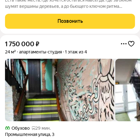
Есть такие места, где хочется остаться навсегда: где за окном
шумят вершины деревьев, а до бьющего ключом ритма
большого города всего полчаса пути. Таким местом станет для
вас квартал "Новое Колпино" в зеленом районе
Позвонить
Петербурга.Здесь можно проводить
1 750 000
₽
24 м²
апартаменты-студия
1 этаж из 4
Обухово
29 мин.
Промышленная улица
,
3