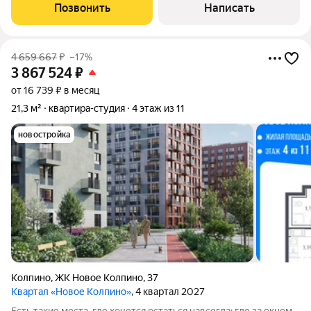
нами ставка ниже)! Все банки! Ехать никуда не надо! Все
Позвонить
Написать
удалённо! Страхование (
4 659 667
₽
–17%
3 867 524
₽
от 16 739 ₽ в месяц
21,3 м²
квартира-студия
4 этаж из 11
новостройка
Колпино
,
ЖК Новое Колпино
,
37
Квартал «Новое Колпино»
, 4 квартал 2027