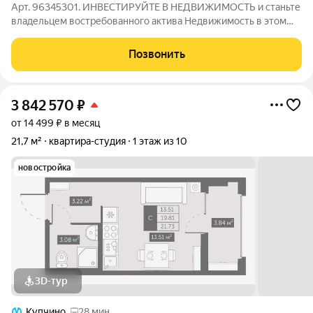
Арт. 96345301. ИHBEСТИРУЙTЕ В НЕДВИЖИMОCТЬ и станьте
владельцем востребованного актива Недвижимость в этом
районе стабильно пользуется спросом, обеспечивая
надёжность вложений и гарантированный пассивный доход от
Позвонить
сдачи объекта в аренду
3 842 570
₽
от 14 499 ₽ в месяц
21,7 м²
квартира-студия
1 этаж из 10
новостройка
3D-тур
Купчино
28 мин.