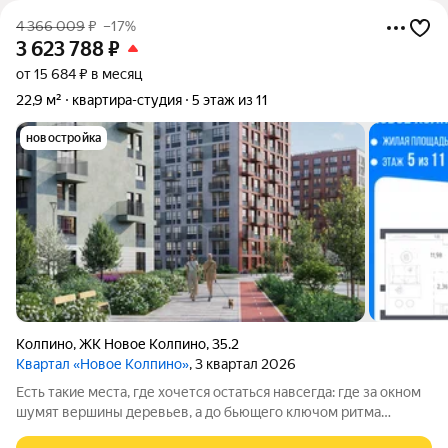
4 366 009
₽
–17%
3 623 788
₽
от 15 684 ₽ в месяц
22,9 м²
квартира-студия
5 этаж из 11
новостройка
Колпино
,
ЖК Новое Колпино
,
35.2
Квартал «Новое Колпино»
, 3 квартал 2026
Есть такие места, где хочется остаться навсегда: где за окном
шумят вершины деревьев, а до бьющего ключом ритма
большого города всего полчаса пути. Таким местом станет для