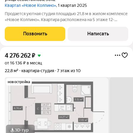
Квартал «Новое Колпино»
, 1 квартал 2025
Продается уютная студия площадью 21,8 м в жилом комплексе
«Новое Колпино». Квартира расположена на 5 этаже 12-
этажного монолитно-кирпичного дома. С чистовой отделкой
от застройщика, где так же установлен кухонный гарнитур.
Позвонить
Написать
Просторный, застекленный
4 276 262
₽
от 16 136 ₽ в месяц
22,8 м²
квартира-студия
7 этаж из 10
новостройка
3D-тур