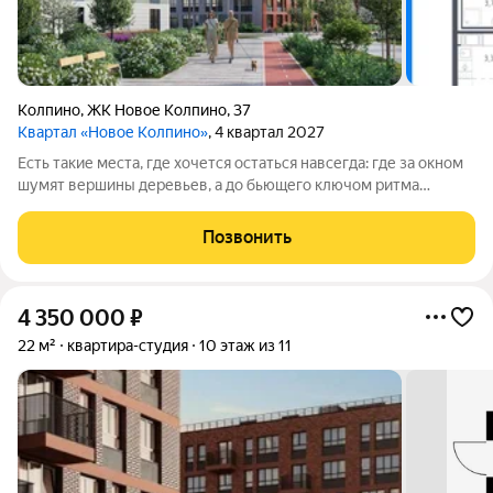
Колпино
,
ЖК Новое Колпино
,
37
Квартал «Новое Колпино»
, 4 квартал 2027
Есть такие места, где хочется остаться навсегда: где за окном
шумят вершины деревьев, а до бьющего ключом ритма
большого города всего полчаса пути. Таким местом станет для
вас квартал "Новое Колпино" в зеленом районе
Позвонить
Петербурга.Здесь можно проводить
4 350 000
₽
22 м²
квартира-студия
10 этаж из 11