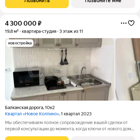
Позвонить
Позвоните мне
комплекс объединит в себе
4 300 000
₽
19,8 м²
квартира-студия
3 этаж из 11
новостройка
Балканская дорога
,
10к2
Квартал «Новое Колпино»
, 1 квартал 2023
Мы обеспечиваем полное сопровождение вашей сделки от
первой консультации до момента, когда ключи от нового дома
окажутся у Вас в руках! Помощь с оформлением ипотеки (с