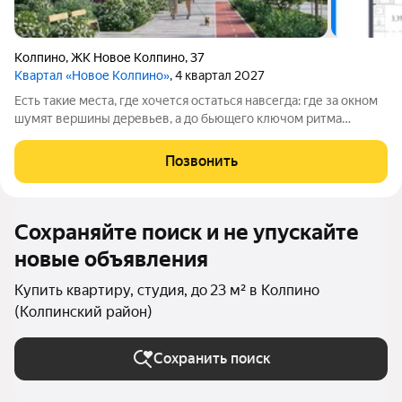
Колпино
,
ЖК Новое Колпино
,
37
Квартал «Новое Колпино»
, 4 квартал 2027
Есть такие места, где хочется остаться навсегда: где за окном
шумят вершины деревьев, а до бьющего ключом ритма
большого города всего полчаса пути. Таким местом станет для
вас квартал "Новое Колпино" в зеленом районе
Позвонить
Петербурга.Здесь можно проводить
Сохраняйте поиск и не упускайте
новые объявления
Купить квартиру, студия, до 23 м² в Колпино
(Колпинский район)
Сохранить поиск