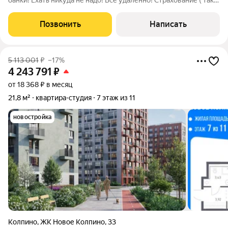
банки! Ехать никуда не надо! Все удалённо! Страхование ( так
же выгоднее). Покупать с нами безопасно, так как компания
Этажи страхует все сделки. Кирпич. Без перепланировок.
Позвонить
Написать
Готовы к быстрой
5 113 001
₽
–17%
4 243 791
₽
от 18 368 ₽ в месяц
21,8 м²
квартира-студия
7 этаж из 11
новостройка
Колпино
,
ЖК Новое Колпино
,
33