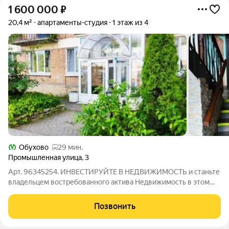
1 600 000
₽
20,4 м²
апартаменты-студия
1 этаж из 4
Обухово
29 мин.
Промышленная улица
,
3
Арт. 96345254. ИHBEСТИРУЙTЕ В НЕДВИЖИMОCТЬ и станьте
владельцем востребованного актива Недвижимость в этом
районе стабильно пользуется спросом, обеспечивая
надёжность вложений и гарантированный пассивный доход от
Позвонить
сдачи объекта в аренду