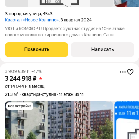
Загородная улица
,
45к3
Квартал «Новое Колпино»
, 3 квартал 2024
УЮТ и КОМФОРТ! Продается уютная студия на 10-м этаже
нового монолитно-кирпичного дома в Колпино, Санкт-
Петербург. Площадь квартиры составляет 22.5 кв. м. Дом
построен в 2024 году, всего 11 этажей. Студия идеально
Позвонить
Написать
подходит для тех, кто ищет комфортное
3 909 539
₽
–17%
3 244 918
₽
от 14 044 ₽ в месяц
21,3 м²
квартира-студия
11 этаж из 11
новостройка