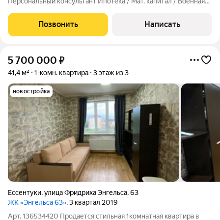
Персональный консультант Ипотека / Мат. капитал / Военная
ипотека Юр. Сопровождение Просторная квартира в шаге от
Курортной зоны. Индивидуальное отопление; Планировка,
Позвонить
Написать
спальня, встроенная
5 700 000
₽
41,4 м²
1-комн. квартира
3 этаж из 3
новостройка
Ессентуки
,
улица Фридриха Энгельса
,
63
ЖК «Энгельса 63»
, 3 квартал 2019
Арт. 136534420 Продается стильная 1комнатная квартира в