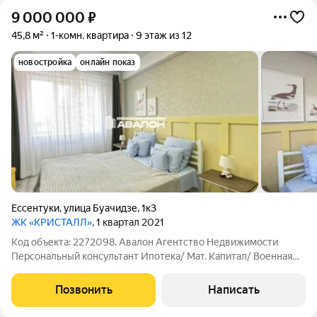
9 000 000
₽
45,8 м²
1-комн. квартира
9 этаж из 12
новостройка
онлайн показ
Ессентуки
,
улица Буачидзе
,
1к3
ЖК «КРИСТАЛЛ»
, 1 квартал 2021
Код объекта: 2272098. Авалон Агентство Недвижимости
Персональный консультант Ипотека/ Мат. Капитал/ Военная
ипотека Юр. Сопровождение Квартира в шаге от Курортного
парка и ж/д вокзала. Индивидуальное отопление. Панорамное
Позвонить
Написать
остекление. Укомплектована