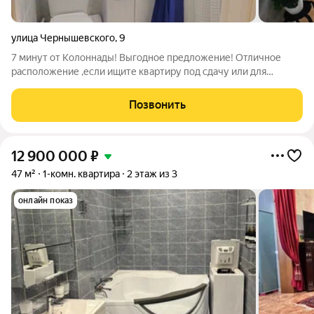
улица Чернышевского
,
9
7 минут от Колоннады! Выгодное предложение! Отличное
расположение ,если ищите квартиру под сдачу или для
собственного спокойного проживания. Закрытый двор,
хорошие соседи,курортная зона. В квартире выполнен ремонт,
Позвонить
полностью новая проводка,
12 900 000
₽
47 м²
1-комн. квартира
2 этаж из 3
онлайн показ