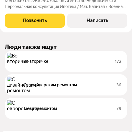
Код объекта: 2266290. Авалон Агентство Недвижимости
Персональная консультация Ипотека / Мат. Капитал / Военная
ипотека Юр.Сопровождение Квартира с ремонтом и мебелью
для личной жизни или сдачи в найм. Мкр "Кленовая роща"
Позвонить
Написать
расположен рядом с парком
Люди также ищут
Во вторичке
172
С дизайнерским ремонтом
36
С евроремонтом
79