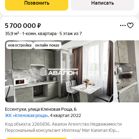
берег" на берегу городского Озера. Современная планировка
Позвонить
Написать
с панорамным остеклением,
5 700 000
₽
35,9 м²
1-комн. квартира
5 этаж из 7
новостройка
онлайн показ
Ессентуки
,
улица Кленовая Роща
,
6
ЖК «Кленовая роща»
, 4 квартал 2022
Код объекта: 2265836. Авалон Агентство Недвижимости
Персональный консультант Ипотека/ Мат Капитал Юр.
Сопровождение Квaртирa c прекрасным видoм на Кавказский