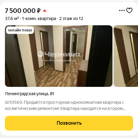
7 500 000
₽
37,6 м²
1-комн. квартира
2 этаж из 12
онлайн показ
Ленинградская улица
,
81
id:10569. Продаётся просторная однокомнатная квартира с
косметическим ремонтом! Квартира находится на втором
этаже. Входная зона представлена просторной и
функциональной прихожей. Уютная и очень вместительная
Позвонить
комната, в которой остаётся мебель для