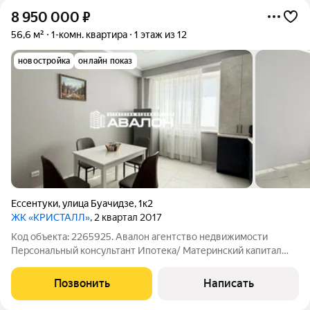
8 950 000
₽
56,6 м²
1-комн. квартира
1 этаж из 12
новостройка
онлайн показ
Ессентуки
,
улица Буачидзе
,
1к2
ЖК «КРИСТАЛЛ»
, 2 квартал 2017
Код объекта: 2265925. Авалон агентство недвижимости
Персональный консультант Ипотека/ Материнский капитал
Юр. Сопровождение Квартира с новым ремонтом в шаге от
Курортного парка. Высокий первый этаж; Просторный холл с
Позвонить
Написать
нишей под гардеробную;