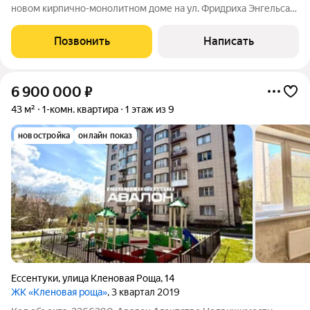
новом кирпично-монолитном доме на ул. Фридриха Энгельса
идеальный старт для жизни или выгодная инвестиция по
привлекательной цене 5 700 000 руб. Представьте светлое
Позвонить
Написать
пространство с эркером и
6 900 000
₽
43 м²
1-комн. квартира
1 этаж из 9
новостройка
онлайн показ
Ессентуки
,
улица Кленовая Роща
,
14
ЖК «Кленовая роща»
, 3 квартал 2019