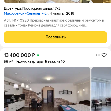
Ессентуки
,
Просторная улица
,
17к3
Микрорайон «Северный-2»
, 4 квартал 2018
Арт. 141710920 Прекрасная квартира с отличным ремонтом в
светлых тонах Ремонт делали для себя хорошими
качественными материалами, устанавливали дорогую технику
и мебель.просторная спальня с зоной дивана и двуспальной
Позвонить
кроватью светлая большая кухня
13 400 000
₽
56 м²
1-комн. квартира
5 этаж из 10