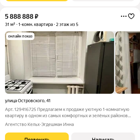
5 888 888
₽
31 м²
1-комн. квартира
2 этаж из 5
онлайн показ
улица Островского
,
41
Арт. 129416725 Предлагаем к продаже уютную 1-комнатную
квартиру в одном из самых комфортных и зелёных районов
города-курорта Кисловодск. Светлая, тёплая и ухоженная
Агентство Кельх-Эгдешман Инна
однокомнатная квартира. Выполнен косметический ремонт
можно заехать и жить без
Позвонить
Написать