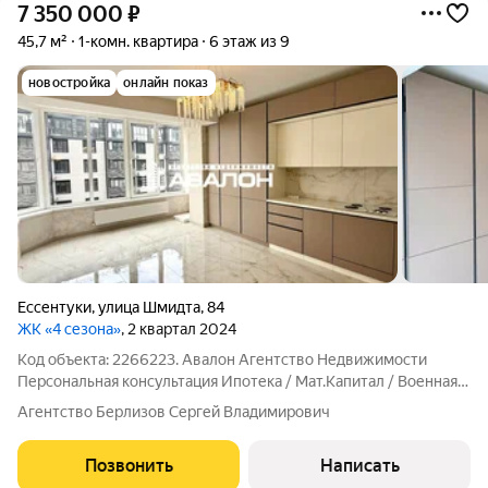
7 350 000
₽
45,7 м²
1-комн. квартира
6 этаж из 9
новостройка
онлайн показ
Ессентуки
,
улица Шмидта
,
84
ЖК «4 сезона»
, 2 квартал 2024
Код объекта: 2266223. Авалон Агентство Недвижимости
Персональная консультация Ипотека / Мат.Капитал / Военная
ипотека Юр.Сопровождение Новая квартира с дизайнерским
Агентство Берлизов Сергей Владимирович
ремонтом и панарамным остеклением. просторная спальня с
модным интерьером кухня -
Позвонить
Написать