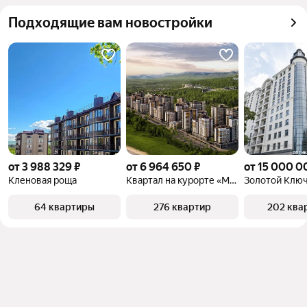
квадратного метра или площади
Самый 
27 млн ₽
Подходящие вам новостройки
дорогой 
объект
от 3 988 329 ₽
от 6 964 650 ₽
от 15 000 0
Кленовая роща
Квартал на курорте «Моя Легенда»
Золотой Клю
64 квартиры
276 квартир
202 ква