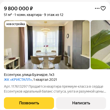
9 800 000
₽
51 м²
1-комн. квартира
9 этаж из 12
новостройка
Ессентуки
,
улица Буачидзе
,
1к3
ЖК «КРИСТАЛЛ»
, 1 квартал 2021
Арт. 117613297 Продаётся квартира премиум-класса в сердце
Ессентуков идеальный баланс статуса, уюта и разумной цены.
За 9 800 000 руб. вы получаете готовое к въезду жильё с
дизайнерским ремонтом в современном доме 2017 года
Позвонить
Написать
инвестиция, которая