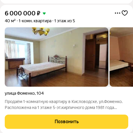
6 000 000
₽
40 м²
1-комн. квартира
1 этаж из 5
улица Фоменко
,
104
Продаём 1-комнатную квартиру в Кисловодске, ул.Фоменко.
Расположена на 1 этаже 5-эт.кирпичного дома 1981 года
постройки, общая пл. -40,4; полезная -36,5; комната -18,1; кухня
-10,7. Санузел совмещённый (с душевой кабиной), лоджия из
Позвонить
комнаты. Квартира