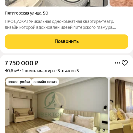
Пятигорская улица
,
50
ПРОДАЖА! Уникальная однокомнатная квартира-театр,
дизайн которой вдохновлен идеей питерского гламура,
вольных гор Северного Кавказа с оттенками психоделики и
философии единения с природой. Индивидуальное отопление,
Позвонить
комфортный второй этаж. В этой
7 750 000
₽
40,6 м²
1-комн. квартира
3 этаж из 5
новостройка
онлайн показ