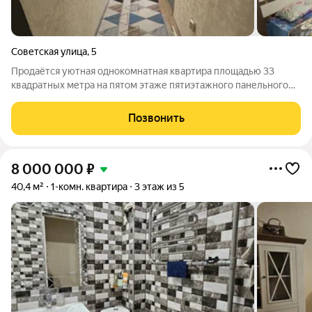
Советская улица
,
5
Продаётся уютная однокомнатная квартира площадью 33
квадратных метра на пятом этаже пятиэтажного панельного
дома, расположенного на улице Советской в городе
Кисловодске. Дом был построен в 1970 году и находится в
Позвонить
районе с развитой инфраструктурой
8 000 000
₽
40,4 м²
1-комн. квартира
3 этаж из 5