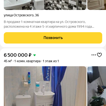
улица Островского
,
36
В продаже 1-комнатная квартира на ул. Островского,
расположена на 4 этаже 5-эт.кирпичного дома 1994 года
постройки. Общая пл. -40,4; полезная -36,7; комната -18,1; кухня
-9,6. Квартира в отличном состоянии, с ремонтом, заменены
Позвонить
все трубы, радиаторы,
6 500 000
₽
45 м²
1-комн. квартира
1 этаж из 1