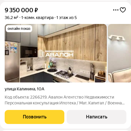
9 350 000
₽
36,2 м²
1-комн. квартира
1 этаж из 5
онлайн показ
улица Калинина
,
10А
Код объекта: 2266219. Авалон Агентство Недвижимости
Персональная консультация Ипотека / Мат. Капитал / Военная
ипотека Юр.Сопровождение Квартира с дизайнерским
ремонтом, мебелью и техникой в городе - курорте
Позвонить
Написать
Кисловодск. Уютная однокомнатная квартира