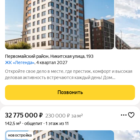
Первомайский район
,
Никитская улица
,
193
ЖК «Легенда»
, 4 квартал 2027
Откройте свое дело в месте, где престиж, комфорт и высокая
деловая активность встречаются каждый день! Дом
премиального комфорта ЖК «Легенда» это не просто новый
архитектурный объект в центре города, это готовая,
Позвонить
платежеспособная и благодарная
32 775 000
₽
230 000 ₽ за м²
142,5 м²
общепит
1 этаж из 11
новостройка