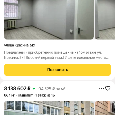
улица Красина
,
5к1
Предлагаем к приобретению помещение на 1ом этаже ул.
Красина, 5к1 Высокий первый этаж! Ищете идеальное место
для вашего бизнеса? Презентуем вам уникальное
предложение помещение с кабинетной планировкой в жилом
Позвонить
доме на улице Красина, 5к1. Отличная
8 138 602
₽
94 525 ₽ за м²
86,1 м²
общепит
1 этаж из 15