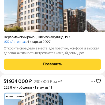
Первомайский район
,
Никитская улица
,
193
ЖК «Легенда»
, 4 квартал 2027
Откройте свое дело в месте, где престиж, комфорт и высокая
деловая активность встречаются каждый день! Дом
премиального комфорта ЖК «Легенда» это не просто новый
архитектурный объект в центре города, это готовая,
Позвонить
платежеспособная и благодарная
51 934 000
₽
230 000 ₽ за м²
225,8 м²
общепит
1 этаж из 11
новостройка