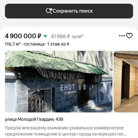
Сохранить поиск
4 900 000
₽
41 988 ₽ за м²
116,7 м²
гостиница
1 этаж из 4
улица Молодой Гвардии
,
43В
Предлагаем вашему вниманию уникальное коммерческое
предложение помещение в центре города на перекрёстке