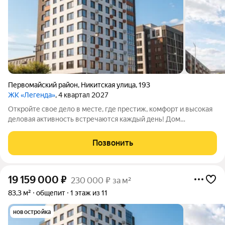
Первомайский район
,
Никитская улица
,
193
ЖК «Легенда»
, 4 квартал 2027
Откройте свое дело в месте, где престиж, комфорт и высокая
деловая активность встречаются каждый день! Дом
премиального комфорта ЖК «Легенда» это не просто новый
архитектурный объект в центре города, это готовая,
Позвонить
платежеспособная и благодарная
19 159 000
₽
230 000 ₽ за м²
83,3 м²
общепит
1 этаж из 11
новостройка