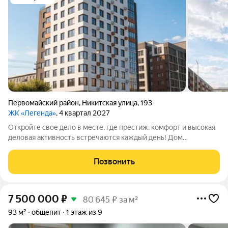
Первомайский район
,
Никитская улица
,
193
ЖК «Легенда»
, 4 квартал 2027
Откройте свое дело в месте, где престиж, комфорт и высокая
деловая активность встречаются каждый день! Дом
премиального комфорта ЖК «Легенда» это не просто новый
архитектурный объект в центре города, это готовая,
Позвонить
платежеспособная и благодарная
7 500 000
₽
80 645 ₽ за м²
93 м²
общепит
1 этаж из 9