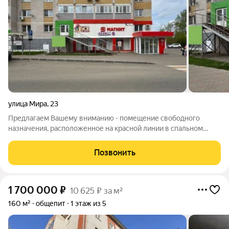
улица Мира
,
23
Предлагаем Вашему вниманию - помещение свободного
назначения, расположенное на красной линии в спальном
районе города Кирова. Объект расположен на 1 этаже, общей
площадью - 150 кв м. Помещение имеет два входа с
Позвонить
центральной улицы Мира и с торца
1 700 000
₽
10 625 ₽ за м²
160 м²
общепит
1 этаж из 5