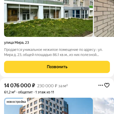
улица Мира
,
23
Продается уникальное нежилое помещение по адресу : ул.
Мира д. 23, общей площадью 86.1 кв.м., из них полезной
площади 77.1 кв.м. Помещение расположено на красной линии,
что выгодно подчеркивает его инвестиционную
Позвонить
привлекательность оживленная улица,
14 076 000
₽
230 000 ₽ за м²
61,2 м²
общепит
1 этаж из 11
новостройка