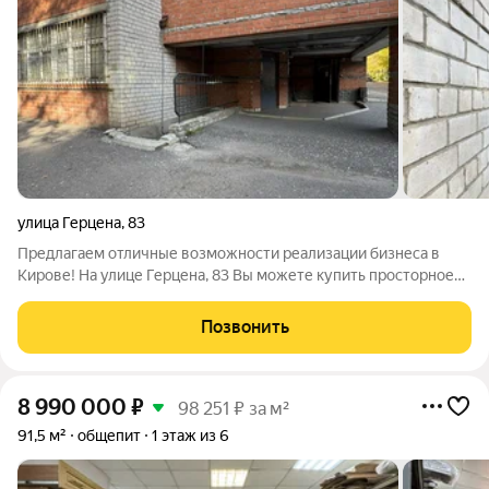
улица Герцена
,
83
Предлагаем отличные возможности реализации бизнеса в
Кирове! На улице Герцена, 83 Вы можете купить просторное
встроенное помещение площадью 115 кв.м. Помещение
находится на подвальном этаже жилого здания в центре
Позвонить
города, напротив Джем Сити и идеально
8 990 000
₽
98 251 ₽ за м²
91,5 м²
общепит
1 этаж из 6