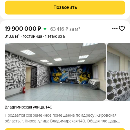
24. Это помещение общей площадью 325 кв. м, находящееся на
Позвонить
цокольном этаже
19 900 000
₽
63 416 ₽ за м²
313,8 м²
гостиница
1 этаж из 5
Владимирская улица
,
140
Продается современное помещение по адресу: Кировская
область, г. Киров, улица Владимирская 140. Общая площадь
составляет 313,8 квадратных метра. Высота потолков 2.7