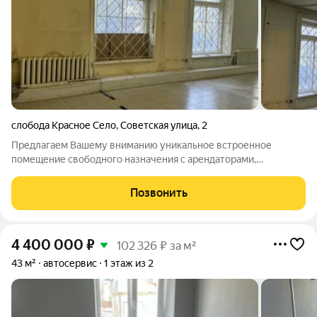
слобода Красное Село
,
Советская улица
,
2
Предлагаем Вашему вниманию уникальное встроенное
помещение свободного назначения с арендаторами,
расположенное по адресу: Кировская область, г. Киров, ул.
Советская, 2. Это помещение площадью 209 квадратных
Позвонить
метров на первом этаже жилого дома идеально
4 400 000
₽
102 326 ₽ за м²
43 м²
автосервис
1 этаж из 2