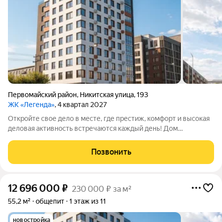
Первомайский район
,
Никитская улица
,
193
ЖК «Легенда»
, 4 квартал 2027
Откройте свое дело в месте, где престиж, комфорт и высокая
деловая активность встречаются каждый день! Дом
премиального комфорта ЖК «Легенда» это не просто новый
архитектурный объект в центре города, это готовая,
Позвонить
платежеспособная и благодарная
12 696 000
₽
230 000 ₽ за м²
55,2 м²
общепит
1 этаж из 11
новостройка