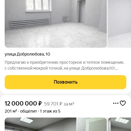
улица Добролюбова
,
10
Предлагаю к приобретению просторное и теплое помещение,
с собственной мокрой точкой, на улице Добролюбова,10!
Расположение: Помещение находится прямо напротив школы,
в 5 минутах бассейн и фитнес-центр, а также остановка
Позвонить
общественного транспорта
12 000 000
₽
59 701 ₽ за м²
201 м²
общепит
1 этаж из 5