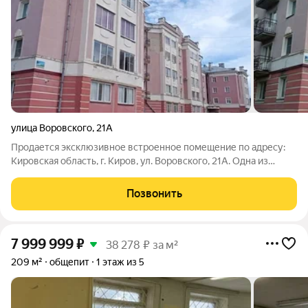
улица Воровского
,
21А
Продается эксклюзивное встроенное помещение по адресу:
Кировская область, г. Киров, ул. Воровского, 21А. Одна из
лучших геолокаций города. Самый центр города - район
пересечения улиц Воровского и Владимирской (Карла Маркса).
Позвонить
Это универсальное офисное
7 999 999
₽
38 278 ₽ за м²
209 м²
общепит
1 этаж из 5