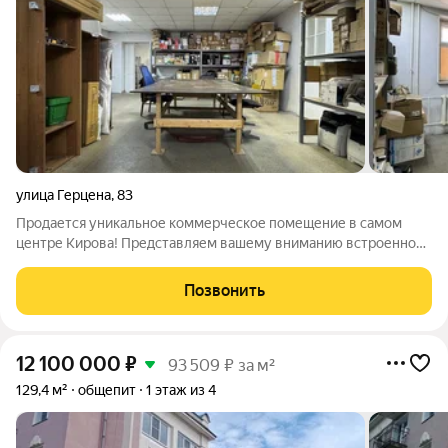
улица Герцена
,
83
Продается уникальное коммерческое помещение в самом
центре Кирова! Представляем вашему вниманию встроенное
коммерческое помещение, расположенное по адресу:
Кировская область, г. Киров, ул. Герцена, 83. Напротив Джэм
Позвонить
Молла (Джэм Сити). Это отличный
12 100 000
₽
93 509 ₽ за м²
129,4 м²
общепит
1 этаж из 4