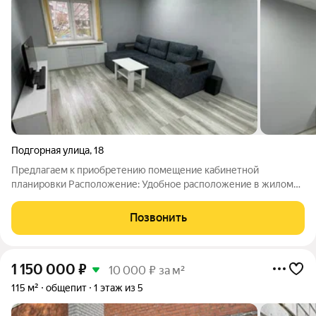
Подгорная улица
,
18
Предлагаем к приобретению помещение кабинетной
планировки Расположение: Удобное расположение в жилом
доме с отдельным входом по адресу: г. Киров, ул. Подгорная, д.
18. В состав помещения входят 4 кабинета и складское
Позвонить
помещение: - Кабинет 11,7 кв.м,
1 150 000
₽
10 000 ₽ за м²
115 м²
общепит
1 этаж из 5