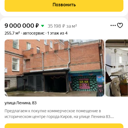
метра, что создаёт ощущение пространства и комфорта.
Позвонить
Помещение расположено на первом
9 000 000
₽
35 198 ₽ за м²
255,7 м²
автосервис
1 этаж из 4
улица Ленина
,
83
Предлагаем к покупке коммерческое помещение в
историческом центре города Киров, на улице Ленина 83.
Помещение площадью 255.7 м со своим отдельным входом,