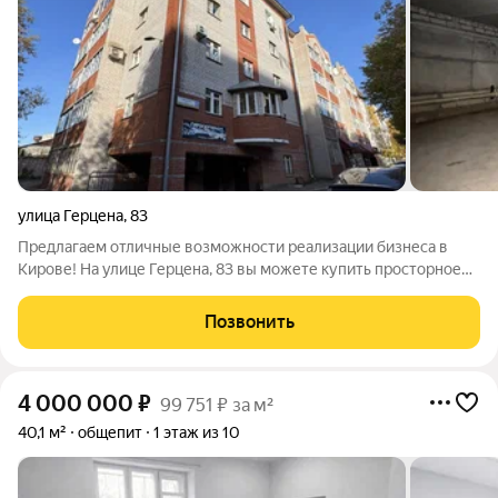
улица Герцена
,
83
Предлагаем отличные возможности реализации бизнеса в
Кирове! На улице Герцена, 83 вы можете купить просторное
встроенное помещение площадью 160 кв.м. Помещение
находится на подвальном этаже жилого здания в центре
Позвонить
города напротив Джем Сити и идеально
4 000 000
₽
99 751 ₽ за м²
40,1 м²
общепит
1 этаж из 10