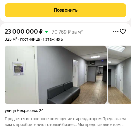
улиц Карла Маркса и Молодой Гвардии, общей площадью 116,7
кв.м., адрес: г. Киров, ул. Молодой Гвардии, д. 43В. Данное
Позвонить
помещение идеально подойдет
23 000 000
₽
70 769 ₽ за м²
325 м²
гостиница
1 этаж из 5
улица Некрасова
,
24
Продается встроенное помещение с арендатором Предлагаем
вам к приобретению готовый бизнес. Мы представляем вам
коммерческое помещение по адресу: г. Киров, ул. Некрасова,