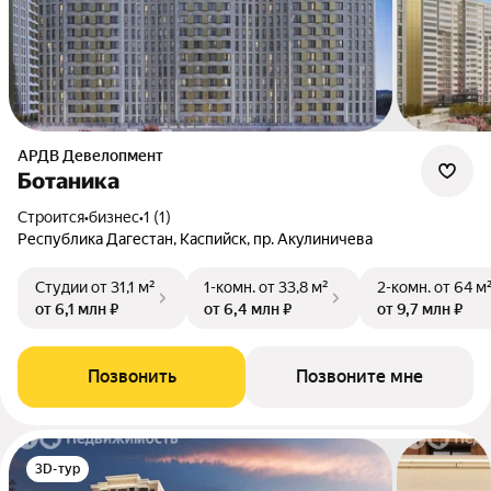
АРДВ Девелопмент
Ботаника
Строится
•
бизнес
•
1 (1)
Республика Дагестан, Каспийск, пр. Акулиничева
Студии
от 31,1 м²
1-комн.
от 33,8 м²
2-комн.
от 64 м
от 6,1 млн ₽
от 6,4 млн ₽
от 9,7 млн ₽
Позвонить
Позвоните мне
3D-тур