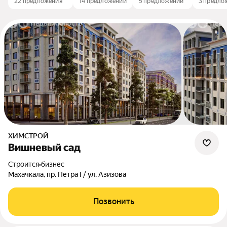
22 предложения
14 предложений
5 предложений
3 предло
ХИМСТРОЙ
Вишневый сад
Строится
•
бизнес
Махачкала, пр. Петра I / ул. Азизова
Позвонить