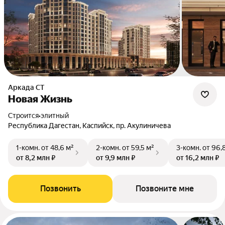
Аркада СТ
Новая Жизнь
Строится
•
элитный
Республика Дагестан, Каспийск, пр. Акулиничева
1-комн.
от 48,6 м²
2-комн.
от 59,5 м²
3-комн.
от 96,
от 8,2 млн ₽
от 9,9 млн ₽
от 16,2 млн ₽
Позвонить
Позвоните мне