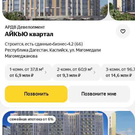
АРДВ Девелопмент
АЙКЬЮ квартал
Строится, есть сданные
•
бизнес
•
4.2 (66)
Республика Дагестан, Каспийск, ул. Магомедали
Магомеджанова
1-комн.
от 37,8 м²
2-комн.
от 60,9 м²
3-комн.
от 96,
от 6,9 млн ₽
от 9,3 млн ₽
от 14,6 млн ₽
Позвонить
Позвоните мне
семейная ипотека от 6%