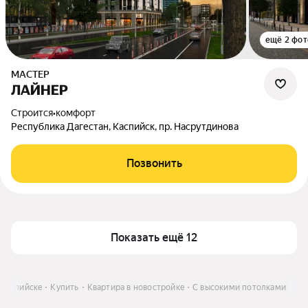
ещё 2 фот
МАСТЕР
ЛАЙНЕР
Строится
•
комфорт
Республика Дагестан, Каспийск, пр. Насрутдинова
Позвонить
Показать ещё 12
 Каспийске
Купить
Квартира в новостройке
С высокими потолками