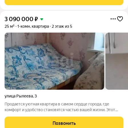
спортивная площадка и
3 090 000
₽
25 м²
1-комн. квартира
2 этаж из 5
улица Рылеева
,
3
Продается уютная квартира в самом сердце города, где
комфорт и удобство становятся частью вашей жизни. Этот
кирпичный дом не только прочный, но и очень теплый, что
обеспечит вам уют в любое время года. Квартира
Позвонить
расположена на удобном втором этаже, а