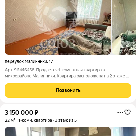
переулок Малинники
,
17
Арт. 96446458. Продается 1-комнатная квартира в
микрорайоне Малинники. Квартира расположена на 2 этаже 5-
этажного кирпичного дома. Квартира с косметическим
ремонтом. Окна ПВХ. При продаже остается вся мебель и
Позвонить
бытовая техника. В шаговой доступности
3 150 000
₽
22 м²
1-комн. квартира
3 этаж из 5