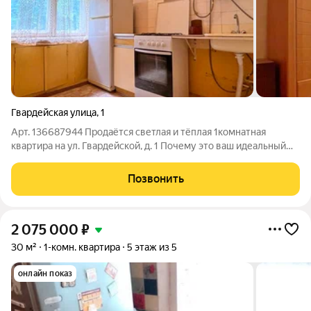
Гвардейская улица
,
1
Арт. 136687944 Продаётся светлая и тёплая 1комнатная
квартира на ул. Гвардейской, д. 1 Почему это ваш идеальный
вариант:Расположение: 2й этаж (не угловая), есть балкон
удобно и безопасно. Пространство: просторная комната почти
Позвонить
17 м2 и кухня почти 7
2 075 000
₽
30 м²
1-комн. квартира
5 этаж из 5
онлайн показ