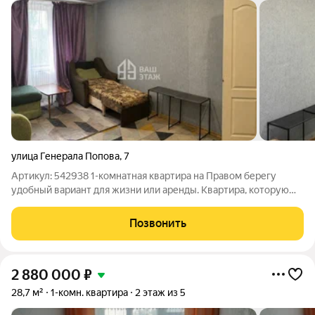
улица Генерала Попова
,
7
Артикул: 542938 1-комнатная квартира на Правом берегу
удобный вариант для жизни или аренды. Квартира, которую
можно адаптировать под себя: для проживания, сдачи в аренду
или как первое жильё. Удачное расположение и понятная
Позвонить
планировка. ул. Генерала
2 880 000
₽
28,7 м²
1-комн. квартира
2 этаж из 5