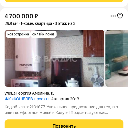
4 700 000
₽
29,9 м²
1-комн. квартира
3 этаж из 3
новостройка
онлайн показ
улица Георгия Амелина
,
15
ЖК «КОШЕЛЕВ-проект»
, 4 квартал 2013
Код объекта: 2101677. Уникальное предложение для тех, кто
ищет комфортное жильё в Калуге! Продаётся уютная
однокомнатная квартира площадью 29,9 кв. м на улице Георгия
Амелина, 15. Это идеальный выбор для молодых специалистов
Позвонить