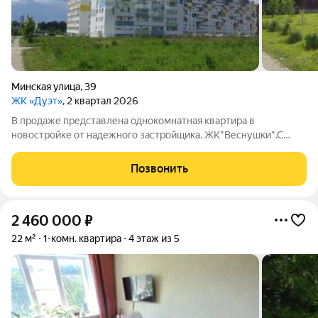
Минская улица
,
39
ЖК «Дуэт»
, 2 квартал 2026
В продаже представлена однокомнатная квартира в
новостройке от надежного застройщика. ЖК"Веснушки".С
современной планировкой . .Общая площадь составляет 30-
квадратных метров.комната-17кв.м. кухня-11.кв.м.лоджия 4.9
Позвонить
застеклена. Отделка(входная
2 460 000
₽
22 м²
1-комн. квартира
4 этаж из 5