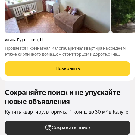
улица Гурьянова
,
11
Продается 1 комнатная малогабаритная квартира на среднем
этаже кирпичного дома.Дом стоит торцом к дороге,окна
квартиры выходят во двор,нет шума и пыли. Отличный
вариант для жилья и под сдачу.Квартира светлая и теплая,не
Позвонить
угловая.Состояние квартиры
Сохраняйте поиск и не упускайте
новые объявления
Купить квартиру, вторичка, 1-комн., до 30 м² в Калуге
Сохранить поиск