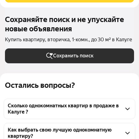
Сохраняйте поиск и не упускайте
новые объявления
Купить квартиру, вторичка, 1-комн., до 30 м² в Калуге
Сохранить поиск
Остались вопросы?
Сколько однокомнатных квартир в продаже в
Калуге ?
На Яндекс Недвижимости в продаже в Калуге 125 
однокомнатных квартир, из них 1 объявление от 
Как выбрать свою лучшую однокомнатную
квартиру?
собственников, 118 объявлений от агентств, 6 