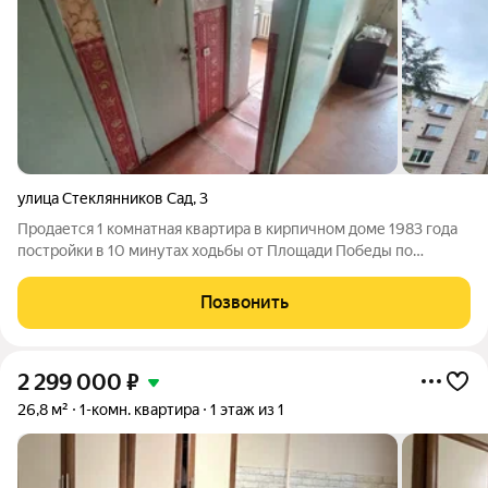
улица Стеклянников Сад
,
3
Продается 1 комнатная квартира в кирпичном доме 1983 года
постройки в 10 минутах ходьбы от Площади Победы по
ул.Стеклянников сад(рядом ул.Тульская,Пестеля,Маршала
Жукова).Квартира без ремонта,что позволяет Вам сделать
Позвонить
ремонт на свой вкус.Квартира не
2 299 000
₽
26,8 м²
1-комн. квартира
1 этаж из 1