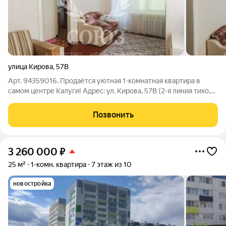
улица Кирова
,
57В
Арт. 94359016. Продаётся уютная 1-комнатная квартира в
самом центре Калуги! Адрес: ул. Кирова, 57В (2-я линия тихо,
хотя и центр) Площадь: 28.7 кв. м Дом: кирпичный с ж/б
перекрытиями тепло и надёжно Почему это хороший вариант:
Позвонить
Окна выходят в
3 260 000
₽
25 м²
1-комн. квартира
7 этаж из 10
новостройка