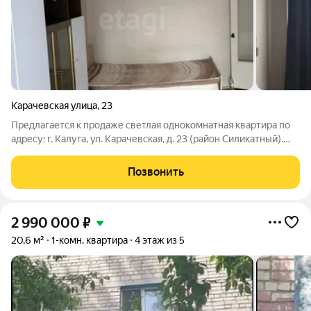
Карачевская улица
,
23
Предлагается к продаже светлая однокомнатная квартира по
адресу: г. Калуга, ул. Карачевская, д. 23 (район Силикатный).
Общая площадь 29,5 кв. м. Расположена на 2 этаже 5-этажного
кирпичного дома 1979 года постройки. Высота потолков 2,5
Позвонить
метра.
2 990 000
₽
20,6 м²
1-комн. квартира
4 этаж из 5