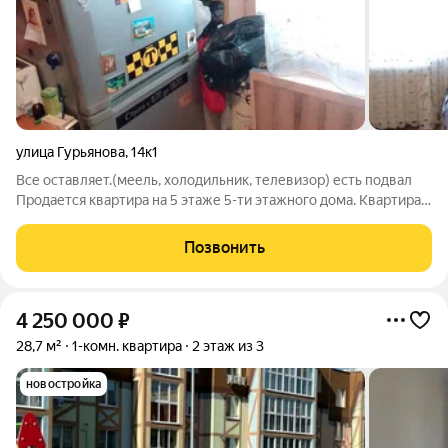
улица Гурьянова
,
14к1
Все оставляет.(меель, холодильник, телевизор) есть подвал
Продается квартира на 5 этаже 5-ти этажного дома. Квартира
не угловая, теплая в зимнее время. Окна выходят во двор.
Электрика, сантехника в исправном состоянии, напор воды
Позвонить
хороший. Горячая
4 250 000
₽
28,7 м²
1-комн. квартира
2 этаж из 3
новостройка