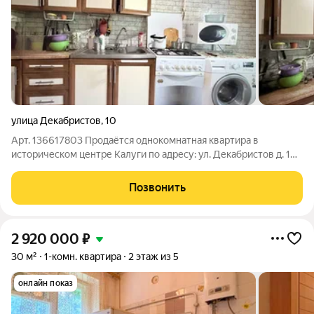
улица Декабристов
,
10
Арт. 136617803 Продаётся однокомнатная квартира в
историческом центре Калуги по адресу: ул. Декабристов д. 10.
Расположение в сердце города открывает доступ к богатой
культурной и общественной жизни, а также ко всей
Позвонить
необходимой инфраструктуре.
2 920 000
₽
30 м²
1-комн. квартира
2 этаж из 5
онлайн показ