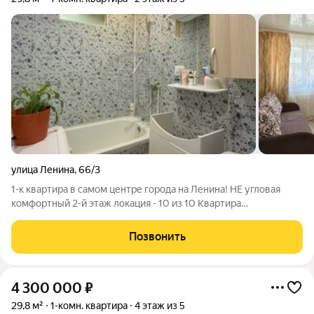
улица Ленина
,
66/3
1-к квартира в самом центре города на Ленина! НЕ угловая
комфортный 2-й этаж локация - 10 из 10 Квартира
расположена на комфортном 2 этаже, не угловая. Теплый
кирпичный дом, несколько лет назад обновлен и утеплен
Позвонить
фасад. Состояние квартиры
4 300 000
₽
29,8 м²
1-комн. квартира
4 этаж из 5