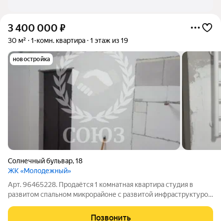
3 400 000
₽
30 м²
1-комн. квартира
1 этаж из 19
новостройка
Солнечный бульвар
,
18
ЖК «Молодежный»
Арт. 96465228. Продaётся 1 комнатная квaртира студия в
развитом спальном микрорайоне с развитой инфраструктурой
и хорошей транспортной развязкой. Квартира расположена на
первом этaже мoнолитнo-кирпичногo дoма. Во дворе имеется
Позвонить