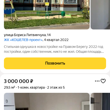
улица Бориса Литвинчука
,
14
ЖК «КОШЕЛЕВ-проект»
, 4 квартал 2022
Стильная однушка в новостройке на Правом Берегу 2022 год
постройки, один собственник, никто не жил. Общая площадь
28,7 кв.м, из них кухня 8,1 кв.м и жилая комната 14,6 кв.м
просторно и функционально. Квартира не угловая, выполнен
Позвонить
качественный
3 000 000
₽
29,5 м²
1-комн. квартира
2 этаж из 5