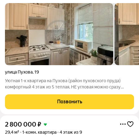
улица Пухова
,
19
Уютная 1-к квартира на Пухова (район пуховского пруда)
комфортный 4 этаж из 5 теплая, НЕ угловая можно сразу
заезжать и жить Общая площадь квартиры - 29,8 кв.м.
Квадратура кухни - 6,8 кв.м, что больше стандартной кухни в
Позвонить
хрущевке. Комната - 16,2
2 800 000
₽
29,4 м²
1-комн. квартира
4 этаж из 9