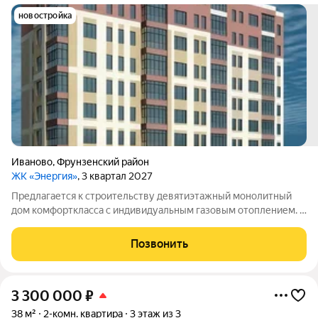
новостройка
Иваново
,
Фрунзенский район
ЖК «Энергия»
, 3 квартал 2027
Предлагается к строительству девятиэтажный монолитный
дом комфорткласса с индивидуальным газовым отоплением. В
здании будут представлены квартиры евроформата с одной,
двумя или тремя комнатами: однокомнатные площадью 45,7 и
Позвонить
46,2 кв. м;
3 300 000
₽
38 м²
2-комн. квартира
3 этаж из 3