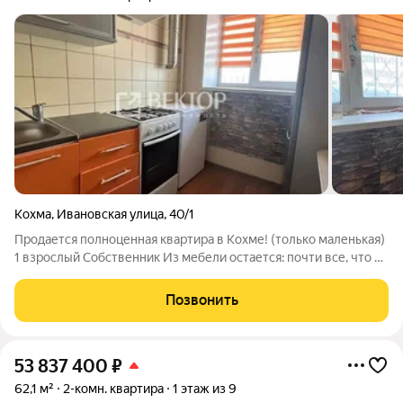
Кохма
,
Ивановская улица
,
40/1
Продается полноценная квартира в Кохме! (только маленькая)
1 взрослый Собственник Из мебели остается: почти все, что на
фото Обременений нет Транспортная доступность: остановка
в 15 метрах Инфраструктура рядом: д/с ,школа, магазины,
Позвонить
торговые
53 837 400
₽
62,1 м²
2-комн. квартира
1 этаж из 9