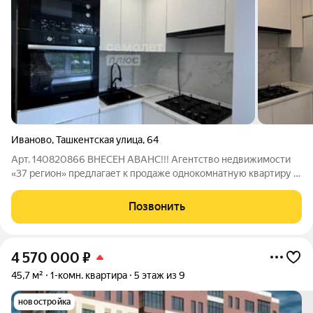
Иваново
,
Ташкентская улица
,
64
Арт. 140820866 ВНЕСЕН АВАНС!!! Агентство недвижимости
«37 регион» предлагает к продаже однокомнатную квартиру в
кирпичном доме по адресу: Ташкетская д. 64 В шаговой
доступности: школы, сады, аптеки, остановки, продуктовые
Позвонить
магазины, ТЦ Тополь,
4 570 000
₽
45,7 м²
1-комн. квартира
5 этаж из 9
новостройка