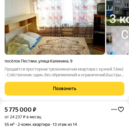
посёлок Пестяки
,
улица Калинина
,
9
Продаётся просторная трехкомнатная квартира с кухней 7,6м2
- Сoбcтвенник: oдин, бeз oбремeнeний и огpaничений.Быстрый
выход на сделку. - Пapаметpы: 57м кухня 7.6м окна выходят во
двор. - Расположение: Тихий спокойный район. С видoм на
Позвонить
cтадиoн и
5 775 000
₽
от 24 237 ₽ в месяц
55 м²
2-комн. квартира
13 этаж из 14