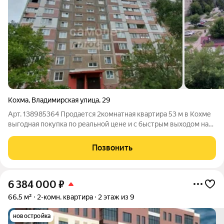
Кохма
,
Владимирская улица
,
29
Арт. 138985364 Продается 2комнатная квартира 53 м в Кохме
выгодная покупка по реальной цене и с быстрым выходом на
сделку. Предлагается квартира на 6 этаже 9-этажного дома по
адресу ул. Владимирская. Общая площадь 53 м, жилая 32,1 м,
Позвонить
кухня 7,9 м,
6 384 000
₽
66,5 м²
2-комн. квартира
2 этаж из 9
новостройка