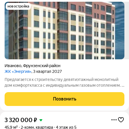
новостройка
Иваново
,
Фрунзенский район
ЖК «Энергия»
, 3 квартал 2027
Предлагается к строительству девятиэтажный монолитный
дом комфорткласса с индивидуальным газовым отоплением. В
здании будут представлены квартиры евроформата с одной,
двумя или тремя комнатами: однокомнатные площадью 45,7 и
Позвонить
46,2 кв. м;
3 320 000
₽
45,9 м²
2-комн. квартира
4 этаж из 5