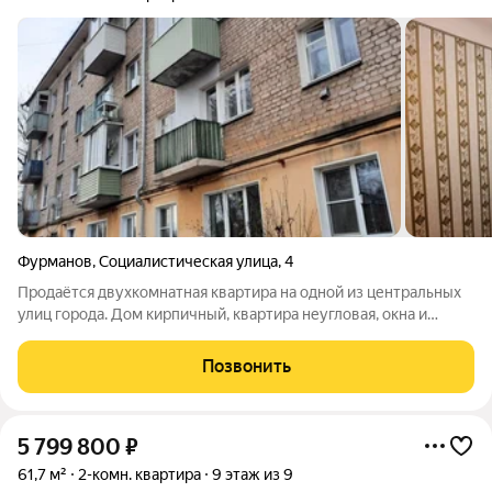
Фурманов
,
Социалистическая улица
,
4
Продаётся двухкомнатная квартира на одной из центральных
улиц города. Дом кирпичный, квартира неугловая, окна и
балкон на солнечную сторону. В квартире требуется
косметический ремонт, состояние соответствует
Позвонить
фотографиям. Квартира чистая, сухая,
5 799 800
₽
61,7 м²
2-комн. квартира
9 этаж из 9