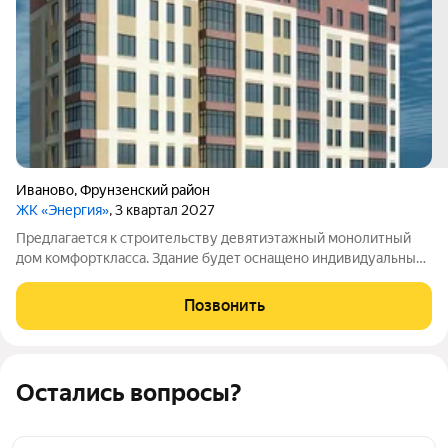
Иваново
,
Фрунзенский район
ЖК «Энергия»
, 3 квартал 2027
Предлагается к строительству девятиэтажный монолитный
дом комфорткласса. Здание будет оснащено индивидуальным
газовым отоплением. В доме запланированы квартиры
евроформата с одной, двумя или тремя комнатами:
Позвонить
однокомнатные площадью 45,7 и 46,2кв.м;
Остались вопросы?