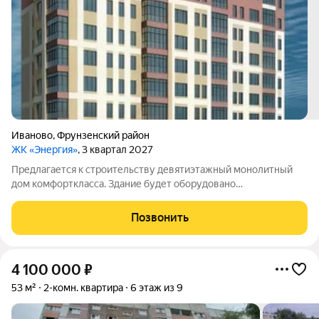
Иваново
,
Фрунзенский район
ЖК «Энергия»
, 3 квартал 2027
Предлагается к строительству девятиэтажный монолитный
дом комфорткласса. Здание будет оборудовано
индивидуальной газовой системой отопления. В доме
запланированы квартиры евроформата с одной, двумя или
Позвонить
тремя комнатами: однокомнатные площадью 45,7м
4 100 000
₽
53 м²
2-комн. квартира
6 этаж из 9