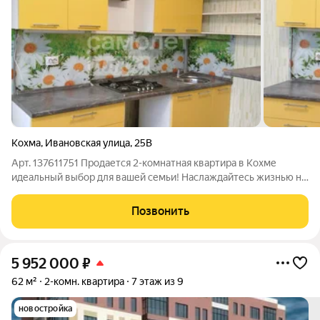
Кохма
,
Ивановская улица
,
25В
Арт. 137611751 Продается 2-комнатная квартира в Кохме
идеальный выбор для вашей семьи! Наслаждайтесь жизнью на
центральной улице города, в кирпичном доме (2/3 этаж), с
удивительным природным окружением: прямо за домом
Позвонить
парковая зона, живописное
5 952 000
₽
62 м²
2-комн. квартира
7 этаж из 9
новостройка