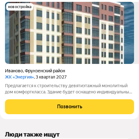
новостройка
Иваново
,
Фрунзенский район
ЖК «Энергия»
, 3 квартал 2027
Предлагается к строительству девятиэтажный монолитный
дом комфорткласса. Здание будет оснащено индивидуальным
газовым отоплением. В доме запланированы квартиры
евроформата с одной, двумя или тремя комнатами:
Позвонить
однокомнатные площадью 45,7 и 46,2 кв.
Люди также ищут