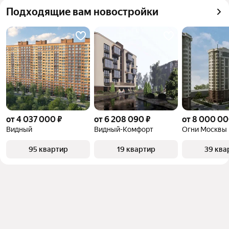
Подходящие вам новостройки
от 4 037 000 ₽
от 6 208 090 ₽
от 8 000 00
Видный
Видный-Комфорт
Огни Москвы
95 квартир
19 квартир
39 ква