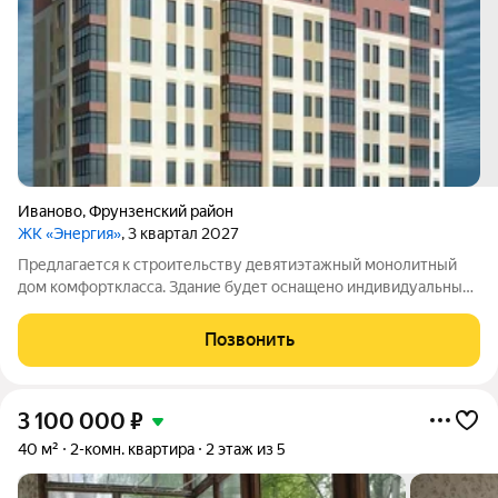
Иваново
,
Фрунзенский район
ЖК «Энергия»
, 3 квартал 2027
Предлагается к строительству девятиэтажный монолитный
дом комфорткласса. Здание будет оснащено индивидуальным
газовым отоплением. В доме запланированы квартиры
евроформата с одной, двумя или тремя комнатами:
Позвонить
однокомнатные площадью 45,7 и 46,2 кв.
3 100 000
₽
40 м²
2-комн. квартира
2 этаж из 5