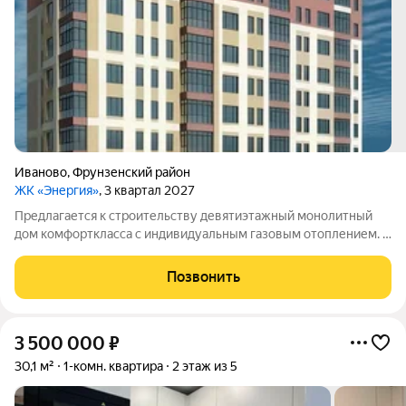
Иваново
,
Фрунзенский район
ЖК «Энергия»
, 3 квартал 2027
Предлагается к строительству девятиэтажный монолитный
дом комфорткласса с индивидуальным газовым отоплением. В
здании будут представлены квартиры евроформата с одной,
двумя или тремя комнатами: однокомнатные площадью 45,7 и
Позвонить
46,2кв.м; двухкомнатные
3 500 000
₽
30,1 м²
1-комн. квартира
2 этаж из 5