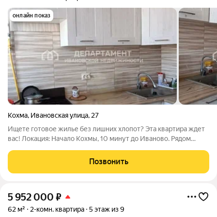
онлайн показ
Кохма
,
Ивановская улица
,
27
Ищете готовое жилье без лишних хлопот? Эта квартира ждет
вас! Локация: Начало Кохмы, 10 минут до Иваново. Рядом
речка и остановка транспорта. Дом: Кирпичный, 3 этаж из 3.
Внутри: Комнат: 2 (раздельные). Большая комната 16,4 м,
Позвонить
вторая 9,3 м
5 952 000
₽
62 м²
2-комн. квартира
5 этаж из 9