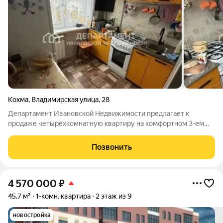
Кохма
,
Владимирская улица
,
28
Департамент Ивановской Недвижимости предлагает к
продаже четырёхкомнатную квартиру на комфортном 3-ем
этаже. Расположение: район с развитой инфраструктурой. Тип
дома: панельный, 5 этажей. Этаж: 3й. Основные параметры:
Позвонить
общая площадь 59 м; жилая
4 570 000
₽
45,7 м²
1-комн. квартира
2 этаж из 9
новостройка