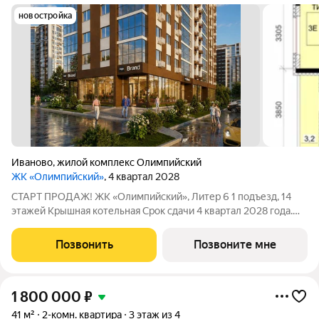
новостройка
Иваново
,
жилой комплекс Олимпийский
ЖК «Олимпийский»
, 4 квартал 2028
СТАРТ ПРОДАЖ! ЖК «Олимпийский», Литер 6 1 подъезд, 14
этажей Крышная котельная Срок сдачи 4 квартал 2028 года.
Цена в объявлении указана актуальная! Заинтересовала
планировка? Звоните или пишите, чтобы узнать все
Позвонить
Позвоните мне
подробности. Больше планировок в
1 800 000
₽
41 м²
2-комн. квартира
3 этаж из 4