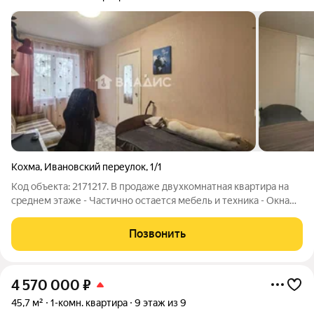
Кохма
,
Ивановский переулок
,
1/1
Код объекта: 2171217. В продаже двухкомнатная квартира на
среднем этаже - Частично остается мебель и техника - Окна
ПВХ - Кладовка в комнате В шаговой доступности детский сад
№ 8, школа № 2 Остановка общественного транспорта, Парк,
Позвонить
магазины Один
4 570 000
₽
45,7 м²
1-комн. квартира
9 этаж из 9