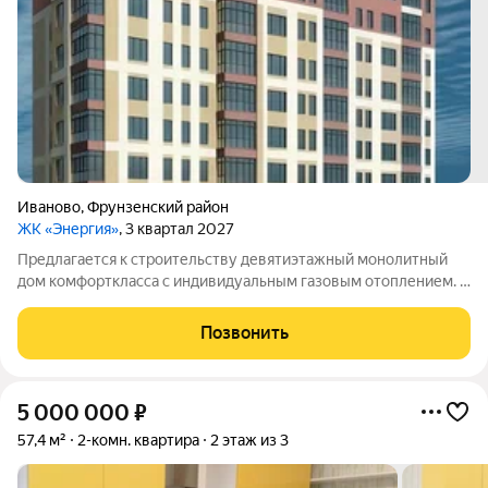
Иваново
,
Фрунзенский район
ЖК «Энергия»
, 3 квартал 2027
Предлагается к строительству девятиэтажный монолитный
дом комфорткласса с индивидуальным газовым отоплением. В
здании будут представлены квартиры евроформата с одной,
двумя или тремя комнатами: однокомнатные площадью 45,7 и
Позвонить
46,2 кв. м;
5 000 000
₽
57,4 м²
2-комн. квартира
2 этаж из 3