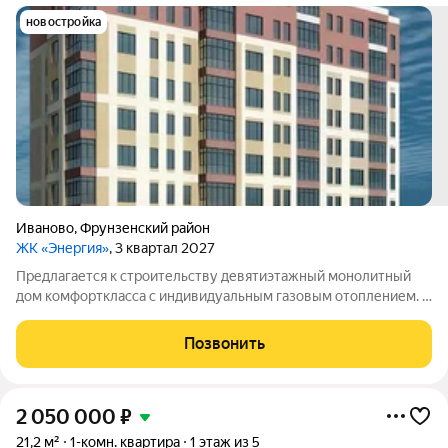
новостройка
Иваново
,
Фрунзенский район
ЖК «Энергия»
, 3 квартал 2027
Предлагается к строительству девятиэтажный монолитный
дом комфорткласса с индивидуальным газовым отоплением. В
здании будут представлены квартиры евроформата с одной,
двумя или тремя комнатами: однокомнатные площадью 45,7 и
Позвонить
46,2 кв. м;
2 050 000
₽
21,2 м²
1-комн. квартира
1 этаж из 5