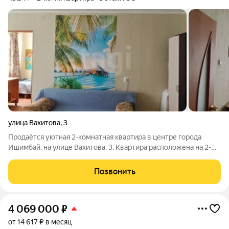
улица Вахитова
,
3
Продаётся уютная 2-комнатная квартира в центре города
Ишимбай, на улице Вахитова, 3. Квартира расположена на 2-м
этаже это удобный «золотой» этаж: не нужно высоко
подниматься, и нет сырости первого. Балкон застеклён
Позвонить
(деревянные рамы), что даёт
4 069 000
₽
от 14 617 ₽ в месяц