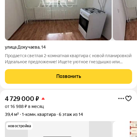
улица Докучаева
,
14
Продается светлая 2-комнатная квартира с новой планировкой
Идеальное предложение! Ищете уютное гнездышко или
выгодное вложение? Представляем вашему вниманию
светлую, просторную двухкомнатную квартиру,
Позвонить
расположенную в престижном районе. Это не просто
4 729 000
₽
от 16 988 ₽ в месяц
39,4 м²
1-комн. квартира
6 этаж из 14
новостройка