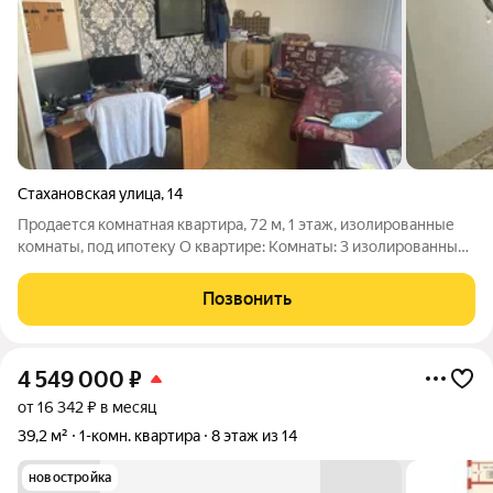
Стахановская улица
,
14
Продается комнатная квартира, 72 м, 1 этаж, изолированные
комнаты, под ипотеку О квартире: Комнаты: 3 изолированные
комнаты. Площадь: Общая 72 м, кухня 10 м. Этаж: 1 из 9
(удобно, если есть маленькие дети или пожилые
Позвонить
родственники). Санузел:
4 549 000
₽
от 16 342 ₽ в месяц
39,2 м²
1-комн. квартира
8 этаж из 14
новостройка