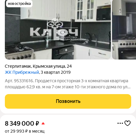
новостройка
Стерлитамак
,
Крымская улица
,
24
ЖК Прибрежный
, 3 квартал 2019
Арт. 95331616. Продается просторная 3-х комнатная квартира
площадью 62,9 кв. м на 7-ом этаже 10-ти этажного дома по ул.
Крымской д. 24 , в динамично развивающемся микрорайоне
Прибрежный. Планировка распашенка. Дом расположен в
Позвонить
живописном месте, рядом
8 349 000
₽
от 29 993 ₽ в месяц