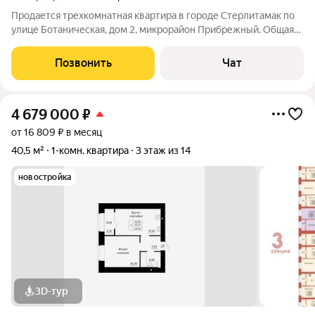
Продается трехкомнатная квартира в городе Стерлитамак по
улице Ботаническая, дом 2, микрорайон Прибрежный. Общая
площадь квартиры составляет 92.3 кв. М, площадь кухни 11.9
кв. м. Квартира находится на 5 этаже 9-этажного панельного
Позвонить
Чат
дома. Квартира
4 679 000
₽
от 16 809 ₽ в месяц
40,5 м²
1-комн. квартира
3 этаж из 14
новостройка
3D-тур