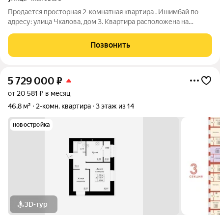
Продается просторная 2-комнатная квартира . Ишимбай по
адресу: улица Чкалова, дом 3. Квартира расположена на
первом этаже идеальный вариант для пожилых людей или
семей с маленькими детьми и домашними питомцами. Одним
Позвонить
из главных преимуществ является
5 729 000
₽
от 20 581 ₽ в месяц
46,8 м²
2-комн. квартира
3 этаж из 14
новостройка
3D-тур