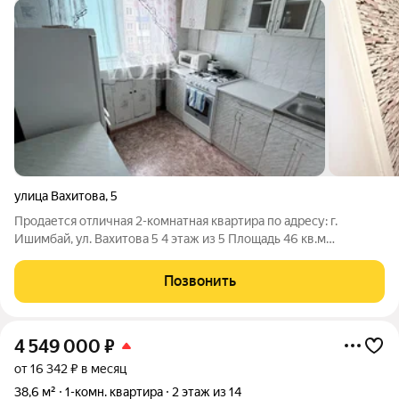
улица Вахитова
,
5
Продается отличная 2-комнатная квартира по адресу: г.
Ишимбай, ул. Вахитова 5 4 этаж из 5 Площадь 46 кв.м
Планировка смежная Санузел совмещенный Балкон
застеклена Косметический ремонт Один взрослый
Позвонить
собственник Долгов и обременение НЕТ ID объекта в
4 549 000
₽
от 16 342 ₽ в месяц
38,6 м²
1-комн. квартира
2 этаж из 14