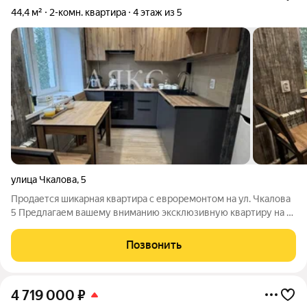
44,4 м²
2-комн. квартира
4 этаж из 5
улица Чкалова
,
5
Продается шикарная квартира с евроремонтом на ул. Чкалова
5 Предлагаем вашему вниманию эксклюзивную квартиру на 4
этаже по адресу ул. Чкалова 5. Идеальный вариант для тех, кто
ценит комфорт, качество и стиль. Общей площадью 44,4 кв.м.
Позвонить
Перепланировка
4 719 000
₽