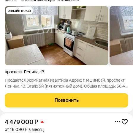
онлайн показ
проспект Ленина
,
13
Продаётся 3комнатная квартира Адрес: г. Ишимбай, проспект
Ленина, 13. Этаж: 5й (пятиэтажный дом). Общая площадь: 58,4
м2. Основные характеристики: светлая и уютная квартира;
выполнен ремонт; балкон обшит и застеклён. Преимущества
Позвонить
локации: удобный
4 479 000
₽
от 16 090 ₽ в месяц