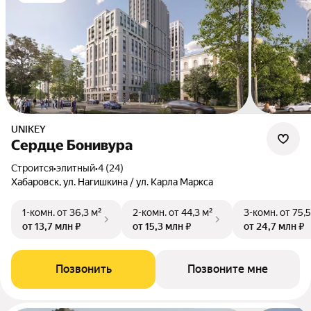
UNIKEY
Сердце Бонивура
Строится
•
элитный
•
4 (24)
Хабаровск, ул. Нагишкина / ул. Карла Маркса
1-комн.
от 36,3 м²
2-комн.
от 44,3 м²
3-комн.
от 75,5
от 13,7 млн ₽
от 15,3 млн ₽
от 24,7 млн ₽
Позвонить
Позвоните мне