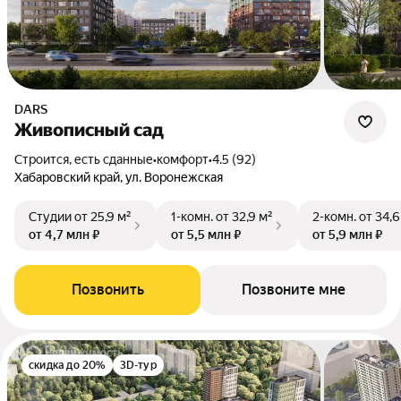
DARS
Живописный сад
Строится, есть сданные
•
комфорт
•
4.5 (92)
Хабаровский край, ул. Воронежская
Студии
от 25,9 м²
1-комн.
от 32,9 м²
2-комн.
от 34,6
от 4,7 млн ₽
от 5,5 млн ₽
от 5,9 млн ₽
Позвонить
Позвоните мне
скидка до 20%
3D-тур