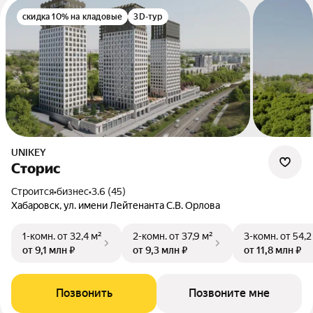
скидка 10% на кладовые
3D-тур
UNIKEY
Сторис
Строится
•
бизнес
•
3.6 (45)
Хабаровск, ул. имени Лейтенанта С.В. Орлова
1-комн.
от 32,4 м²
2-комн.
от 37,9 м²
3-комн.
от 54,2
от 9,1 млн ₽
от 9,3 млн ₽
от 11,8 млн ₽
Позвонить
Позвоните мне