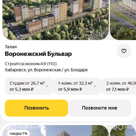
Талан
Воронежский Бульвар
Строится
•
эконом
•
4.9 (110)
Хабаровск, ул. Воронежская / ул. Бондаря
Студии
от 26,7 м²
1-комн.
от 32,3 м²
2-комн.
от 46,9
от 5,3 млн ₽
от 5,9 млн ₽
от 7,1 млн ₽
Позвонить
Позвоните мне
скидка 1%