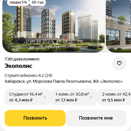
скидка 5%
3D-тур
ТЭН девелопмент
Экополис
Строится
•
бизнес
•
4.2 (24)
Хабаровск, ул. Морозова Павла Леонтьевича, ЖК «Экополис»
Студии
от 16,4 м²
1-комн.
от 30,8 м²
2-комн.
от 42,4
от 4,3 млн ₽
от 7,1 млн ₽
от 9,5 млн ₽
Позвонить
Позвоните мне