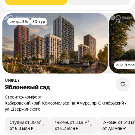
скидка 3%
3D-тур
ещё 8 фот
UNIKEY
Яблоневый сад
Строится
•
комфорт
Хабаровский край, Комсомольск-на-Амуре, пр. Октябрьский /
ул. Дзержинского
Студии
от 30 м²
1-комн.
от 33,9 м²
2-комн.
от 51,1 м
от 5,3 млн ₽
от 5,7 млн ₽
от 7,8 млн ₽