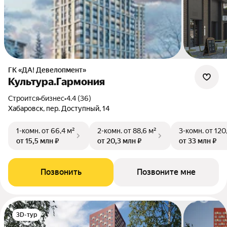
ГК «ДА! Девелопмент»
Культура.Гармония
Строится
•
бизнес
•
4.4 (36)
Хабаровск, пер. Доступный, 14
1-комн.
от 66,4 м²
2-комн.
от 88,6 м²
3-комн.
от 120
от 15,5 млн ₽
от 20,3 млн ₽
от 33 млн ₽
Позвонить
Позвоните мне
3D-тур