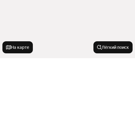
На карте
Лёгкий поиск
Новостройки
С черновой отделкой
Квартиры в новостройках
На старте продаж
В панельном доме
С 3D-туром
Комнатность