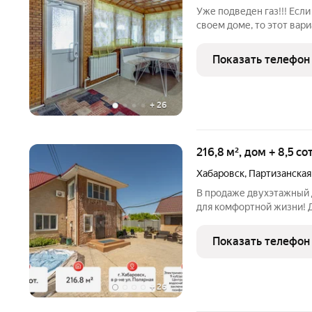
Уже подведен газ!!! Если
своем доме, то этот вари
кирпичный дом со всеми
экологически чистом рай
Показать телефон
расположен в Селе
+
26
216,8 м², дом + 8,5 с
Хабаровск
,
Партизанская
В продаже двухэтажный 
для комфортной жизни! Д
м2 на земельном участке 
уютный и удобный, напо
Показать телефон
+
26