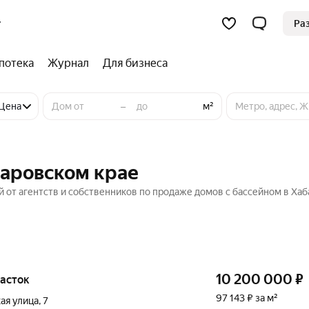
Ра
потека
Журнал
Для бизнеса
–
Цена
м²
баровском крае
й от агентств и собственников по продаже домов с бассейном в Ха
10 200 000
₽
участок
97 143 ₽ за м²
ая улица
,
7