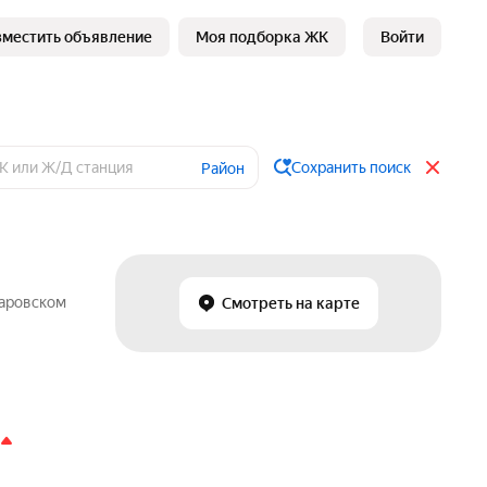
зместить объявление
Моя подборка ЖК
Войти
Сохранить поиск
Район
баровском
Смотреть на карте