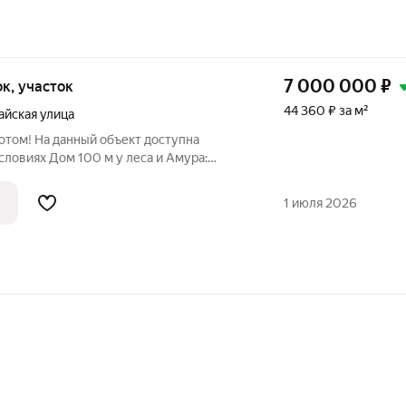
7 000 000
₽
ток, участок
44 360 ₽ за м²
йская улица
потом! На данный объект доступна
 леса и Амура:
ейном, урожаем и всеми коммуникациями
ется с пения птиц, кофе варится на
1 июля 2026