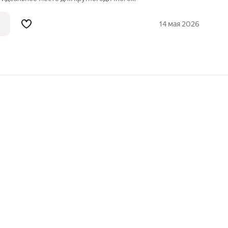
закрыта и находится под охраной.
тель следит за порядком, регулярно
14 мая 2026