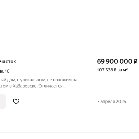
69 900 000
₽
 участок
107 538 ₽ за м²
ца
,
16
ый дом, с уникальным, не похожим на
том в Хабаровске. Отличается
 свободным пространством, высокими,
и главное, в живую дом еще роскошнее!
7 апреля 2025