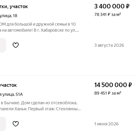
3 400 000
₽
отки, участок
78 341 ₽ за м²
улица
,
18
для большой и дружной семьи в 10
 на автомобиле! В г. Хабаровске по ул.
городская! Отличная возможность
 на личном участке и в черте города!
3 августа 2026
14 500 000
₽
, участок
89 451 ₽ за м²
я улица
,
51А
в Бычихе. Дом сделан из отсевоблока,
ли Ханьи. Первый этаж: Стеклянный
идор со встроенным шкафом для
1 июня 2026