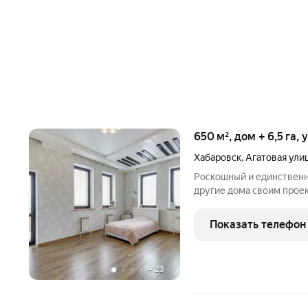
650 м², дом + 6,5 га,
Хабаровск
,
Агатовая ули
Роскошный и единственн
другие дома своим проек
архитектурными нотами,
не давящими потолками, 
Показать телефон
Дом Дом построили
+
23