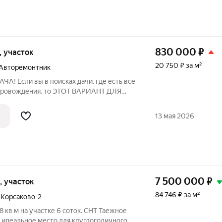
830 000
₽
к, участок
20 750 ₽ за м²
Авторемонтник
! Если вы в поисках дачи, где есть все
провождения, то ЭТОТ ВАРИАНТ ДЛЯ
нных участков. Дом расположен
Просторный, крепкий дом построен из
13 мая 2026
7 500 000
₽
к, участок
84 746 ₽ за м²
 Корсаково-2
 кв м на участке 6 соток. СНТ Таежное
 идеальное место для круглогодичного