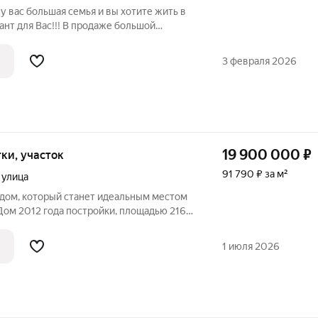
 у вас большая семья и вы хотите жить в
ант для Вас!!! В продаже большой
 удобствами и коммуникациями в
оне города со своим озером!!! Дом
3 февраля 2026
19 900 000
₽
отки, участок
91 790 ₽ за м²
 улица
дом, который станет идеальным местом
ом 2012 года постройки, площадью 216,8
8,5 соток в районе ост. Полярная. Дом
лнен солнечным светом за счет большого
1 июля 2026