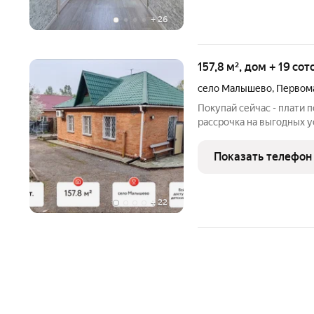
+
26
157,8 м², дом + 19 со
село Малышево
,
Первома
Покупай сейчас - плати 
рассрочка на выгодных условиях Дом 100 м у
готовая усадьба с басс
Представьте: утро начина
Показать телефон
просторной
+
22