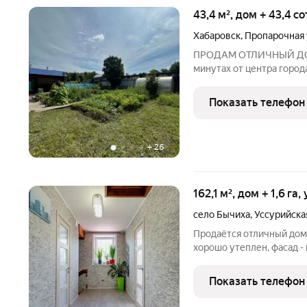
43,4 м², дом + 43,4 с
Хабаровск
,
Пропарочная 
ПРОДАМ ОТЛИЧНЫЙ ДОМ 
минутах от центра города
Пропарочная, прописка 
проживать в своем доме,
Показать телефон
Дом: Подходит для
+
26
162,1 м², дом + 1,6 га
село Бычиха
,
Уссурийска
Продаётся отличный дом 
хорошо утеплен, фасад - пане
тамбур сделан вручную, встречает гостей и сохраняет тепло.
Прихожая и большой кор
Показать телефон
хранения