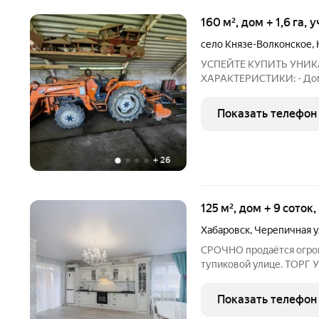
160 м², дом + 1,6 га, 
село Князе-Волконское
,
УСПЕЙТЕ КУПИТЬ УНИ
ХАРАКТЕРИСТИКИ: - Дом 
кв.м. (2 этажа). - Площа
комбинированный котел (
Показать телефон
Скважина 100м. - Утепл
+
26
125 м², дом + 9 соток
Хабаровск
,
Черепичная у
СРОЧНО продаётся огром
тупиковой улице. ТОРГ 
соток с возможностью рас
гостиная, 2 санитарных у
Показать телефон
полноценная