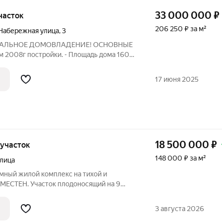
33 000 000
₽
участок
206 250 ₽ за м²
Набережная улица
,
3
КАЛЬНОЕ ДОМОВЛАДЕНИЕ! ОСНОВНЫЕ
2008г постройки. - Площадь дома 160
дь участка 7000кв.м. - Отопление
 твердотопливный, электричество). -
17 июня 2025
ение
18 500 000
₽
, участок
148 000 ₽ за м²
лица
ный жилой комплекс на тихой и
УМЕСТЕН. Участок плодоносящий на 9
ширения. Дом: 3 спальни, зал, кухня-
зла. Баня двухэтажная. Возле бани -
3 августа 2026