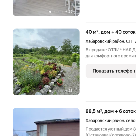
+
26
40 м², дом + 40 сото
Хабаровский район
,
СНТ 
В продаже ОТЛИЧНАЯ ДАЧА
для комфортного время
ВАС!!! В данном снт нет заброше
в снт "Авторемонтник". 
Показать телефон
бруса есть
+
23
88,5 м², дом + 6 сото
Хабаровский район
,
село
Продается уютный дом 88
(Остановка Корсаково-2)