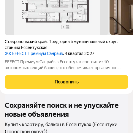
Ставропольский край
,
Предгорный муниципальный округ
,
станица Ессентукская
ЖК EFFECT Премиум Санрайз
, 4 квартал 2027
EFFECT Премиум Санрайз в Ессентуках состоит из 10
автономных секций башен, что обеспечивает органичное
восприятие пространства. Кирпичный фасад в четырех
оттенках подчеркивает архитектурную аутентичность и
Позвонить
статус проекта. Цветовые акценты остекления
Сохраняйте поиск и не упускайте
новые объявления
Купить квартиру, балкон в Ессентуках (Ессентуки
(городской округ))