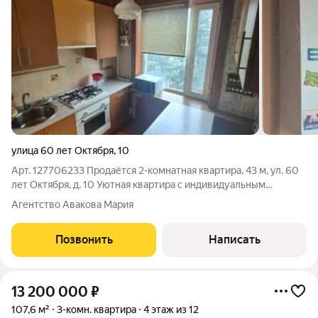
улица 60 лет Октября
,
10
Арт. 127706233 Продаётся 2-комнатная квартира, 43 м, ул. 60
лет Октября, д. 10 Уютная квартира с индивидуальным
отоплением тёплая зимой и экономичная по коммунальным
Агентство Авакова Мария
платежам. Две полностью изолированные комнаты, удобная
планировка, что подойдёт как
Позвонить
Написать
13 200 000
₽
107,6 м²
3-комн. квартира
4 этаж из 12