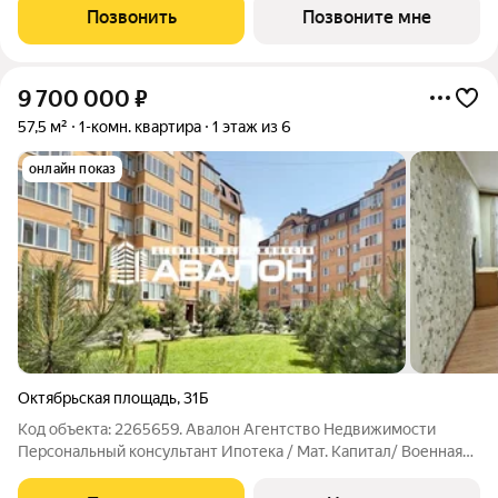
(Железноводск, живописный район КМВ). Этаж 4 из 12, дом №
Позвонить
Позвоните мне
Литер 1. Здесь горная природа, чистый
9 700 000
₽
57,5 м²
1-комн. квартира
1 этаж из 6
онлайн показ
Октябрьская площадь
,
31Б
Код объекта: 2265659. Авалон Агентство Недвижимости
Персональный консультант Ипотека / Мат. Капитал/ Военная
ипотека Юр. сопровождение. Квартира в центре города в
шаговой доступности до Курортного парка. Индивидуальное