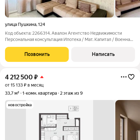
улица Пушкина
,
124
Код объекта: 2266314. Авалон Агентство Недвижимости
Персональная консультация Ипотека / Мат. Капитал / Военная
ипотека Юр.Сопровождение Квартира с видом на Эльбрус.
Комфортный третий этаж, изолированные комнаты. спальня с
Позвонить
Написать
нишей под шкаф гостевая
4 212 500
₽
от 15 133 ₽ в месяц
33,7 м²
1-комн. квартира
2 этаж из 9
новостройка