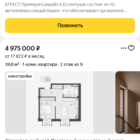
EFFECT Премиум Санрайз в Ессентуках состоит из 10
автономных секций башен, что обеспечивает органичное
восприятие пространства. Кирпичный фасад в четырех
оттенках подчеркивает архитектурную аутентичность и
Позвонить
статус проекта. Цветовые акценты остекления
4 975 000
₽
от 17 872 ₽ в месяц
39,8 м²
1-комн. квартира
2 этаж из 9
новостройка