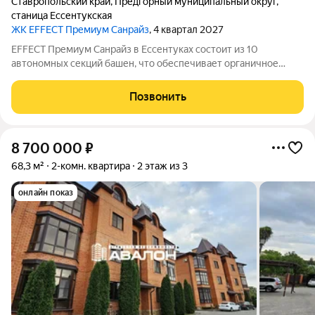
Ставропольский край
,
Предгорный муниципальный округ
,
станица Ессентукская
ЖК EFFECT Премиум Санрайз
, 4 квартал 2027
EFFECT Премиум Санрайз в Ессентуках состоит из 10
автономных секций башен, что обеспечивает органичное
восприятие пространства. Кирпичный фасад в четырех
оттенках подчеркивает архитектурную аутентичность и
Позвонить
статус проекта. Цветовые акценты остекления
8 700 000
₽
68,3 м²
2-комн. квартира
2 этаж из 3
онлайн показ