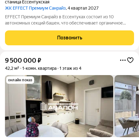
станица Ессентукская
ЖК EFFECT Премиум Санрайз
, 4 квартал 2027
EFFECT Премиум Санрайз в Ессентуках состоит из 10
автономных секций башен, что обеспечивает органичное
восприятие пространства. Кирпичный фасад в четырех
оттенках подчеркивает архитектурную аутентичность и
Позвонить
статус проекта. Цветовые акценты остекления
9 500 000
₽
42,2 м²
1-комн. квартира
1 этаж из 4
онлайн показ