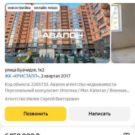
новостройка
онлайн показ
улица Буачидзе
,
1к2
ЖК «КРИСТАЛЛ»
, 2 квартал 2017
Код объекта: 2265733. Авалон агентство недвижимости
Персональный консультант Ипотека / Мат. Капитал / Военная
Ипотека Юр. Сопровождение. Квартира с индивидуальным
Агентство Ивлев Сергей Викторович
отоплением для большой семьи. Ремонт от застройщика. Пол
черновая стяжка, стены
Позвонить
Написать