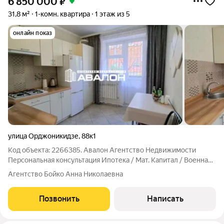
6 850 000
₽
31,8 м²
1-комн. квартира
1 этаж из 5
онлайн показ
улица Орджоникидзе
,
88к1
Код объекта: 2266385. Авалон Агентство Недвижимости
Персональная консультация Ипотека / Мат. Капитал / Военная
ипотека Юр.Сопровождение Квартира с ремонтом в
Агентство Бойко Анна Николаевна
курортной зоне. Хороший вариант инвистиции аренду жилья
или личной жизни рядом с курортной
Позвонить
Написать