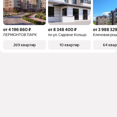
от 4 196 860 ₽
от 8 348 400 ₽
от 3 988 329
ЛЕРМОНТОВ ПАРК
по ул. Садовое Кольцо
Кленовая ро
269 квартир
10 квартир
64 ква