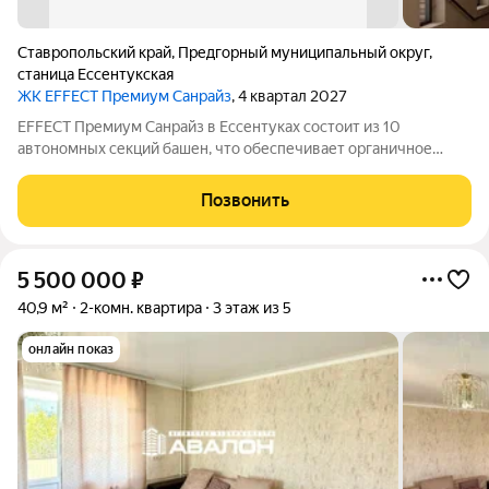
Ставропольский край
,
Предгорный муниципальный округ
,
станица Ессентукская
ЖК EFFECT Премиум Санрайз
, 4 квартал 2027
EFFECT Премиум Санрайз в Ессентуках состоит из 10
автономных секций башен, что обеспечивает органичное
восприятие пространства. Кирпичный фасад в четырех
оттенках подчеркивает архитектурную аутентичность и
Позвонить
статус проекта. Цветовые акценты остекления
5 500 000
₽
40,9 м²
2-комн. квартира
3 этаж из 5
онлайн показ