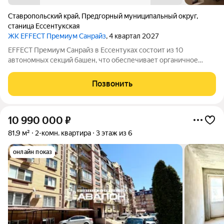
Ставропольский край
,
Предгорный муниципальный округ
,
станица Ессентукская
ЖК EFFECT Премиум Санрайз
, 4 квартал 2027
EFFECT Премиум Санрайз в Ессентуках состоит из 10
автономных секций башен, что обеспечивает органичное
восприятие пространства. Кирпичный фасад в четырех
оттенках подчеркивает архитектурную аутентичность и
Позвонить
статус проекта. Цветовые акценты остекления
10 990 000
₽
81,9 м²
2-комн. квартира
3 этаж из 6
онлайн показ