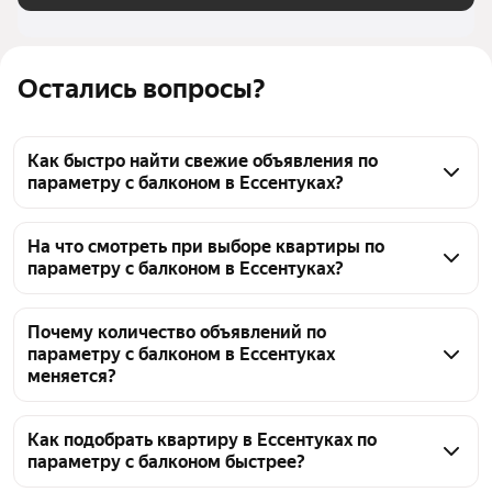
Остались вопросы?
Как быстро найти свежие объявления по
параметру с балконом в Ессентуках?
По параметру с балконом в Ессентуках сейчас 
доступно 4851 объявление. Чтобы быстро найти 
На что смотреть при выборе квартиры по
параметру с балконом в Ессентуках?
свежие варианты, отсортируйте результаты по 
дате и уточните фильтры по цене — например, 
Проверяйте соответствие балкона реальной 
от 1,5 млн ₽ или до 70,3 млн ₽.
планировке, состояние дома и документы на 
Почему количество объявлений по
параметру с балконом в Ессентуках
квартиру. В Ессентуках 4851 объявление с этим 
меняется?
параметром в диапазоне цен от 1,5 млн ₽ – 
до 70,3 млн ₽. Обратите внимание на ликвидность 
Количество объявлений о квартирах с балконом в 
района: близость к центру, транспорту и 
Ессентуках постоянно обновляется: собственники 
Как подобрать квартиру в Ессентуках по
параметру с балконом быстрее?
инфраструктуре.
ежедневно публикуют и снимают объекты с 