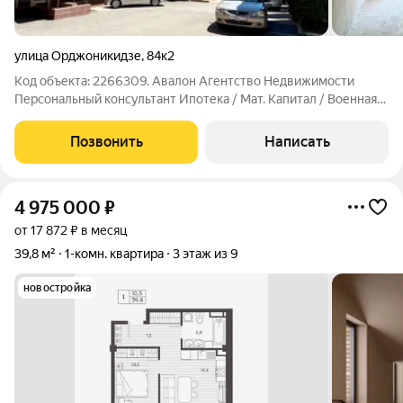
улица Орджоникидзе
,
84к2
Код объекта: 2266309. Авалон Агентство Недвижимости
Персональный консультант Ипотека / Мат. Капитал / Военная
Ипотека Юр. Сопровождение Квартира у входа в Курортную
зону. Комфортный третий этаж, лифт; Просторная кухня более
Позвонить
Написать
19 м2 с выходом на уютный
4 975 000
₽
от 17 872 ₽ в месяц
39,8 м²
1-комн. квартира
3 этаж из 9
новостройка