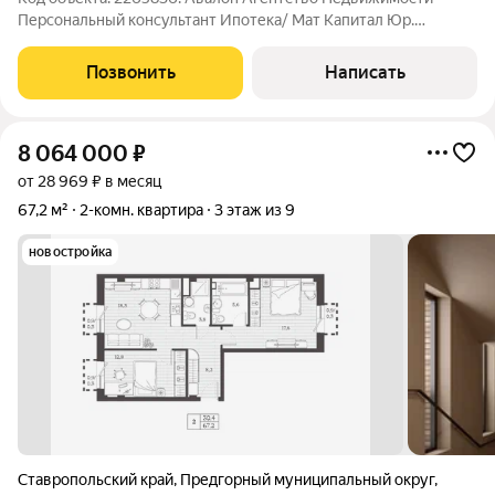
Персональный консультант Ипотека/ Мат Капитал Юр.
Сопровождение Квaртирa c прекрасным видoм на Кавказский
хребет и Бештау. новый современный ремонт; просторная
Позвонить
Написать
спaльня; индивидуальное отопление;
8 064 000
₽
от 28 969 ₽ в месяц
67,2 м²
2-комн. квартира
3 этаж из 9
новостройка
Ставропольский край
,
Предгорный муниципальный округ
,