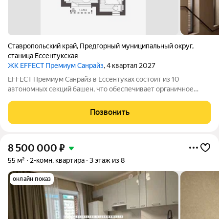
Ставропольский край
,
Предгорный муниципальный округ
,
станица Ессентукская
ЖК EFFECT Премиум Санрайз
, 4 квартал 2027
EFFECT Премиум Санрайз в Ессентуках состоит из 10
автономных секций башен, что обеспечивает органичное
восприятие пространства. Кирпичный фасад в четырех
оттенках подчеркивает архитектурную аутентичность и
Позвонить
статус проекта. Цветовые акценты остекления
8 500 000
₽
55 м²
2-комн. квартира
3 этаж из 8
онлайн показ