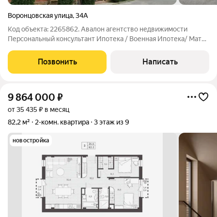
Воронцовская улица
,
34А
Код объекта: 2265862. Авалон агентство недвижимости
Персональный консультант Ипотека / Военная Ипотека/ Мат
Капитал Юр. Сопровождение Квартира в курортной зоне.
Удобная планировка: просторная кухня , две изолированные
Позвонить
Написать
спальни, прихожая, раздельный
9 864 000
₽
от 35 435 ₽ в месяц
82,2 м²
2-комн. квартира
3 этаж из 9
новостройка