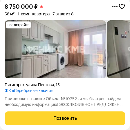
8 750 000
₽
58 м²
1-комн. квартира
7 этаж из 8
новостройка
Пятигорск
,
улица Пестова
,
15
ЖК «Серебряные ключи»
При звонке назовите Объект №10752 , и мы быстрее найдем
необходимую информацию! ЭКСКЛЮЗИВНОЕ ПРЕДЛОЖЕНИЕ
ОТ КОМПАНИИ ФениксКМВ!!! ВСЕ ВОПРОСЫ ПО ТЕЛЕФОНУ,
УКАЗАННОМУ В ОБЪЯВЛЕНИИ. Продается квартира в районе
Позвонить
Автовокзала г. Пятигорска: Евроремонт -