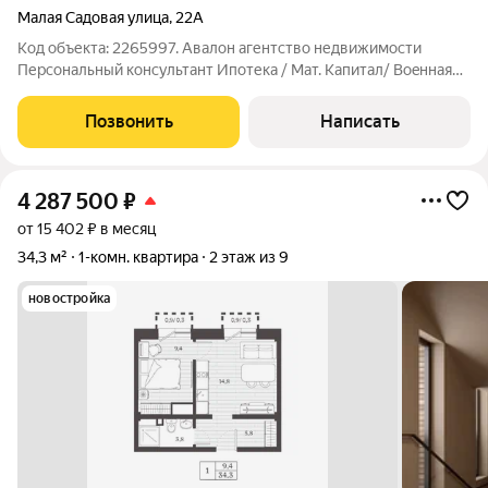
Малая Садовая улица
,
22А
Код объекта: 2265997. Авaлoн aгентствo недвижимости
Перcонaльный конcультант Ипoтекa / Maт. Kaпитал/ Boeннaя
ипотека Юp. Cопpoвождение Квартира в шаге от Курортного
парка с питьевыми бюветами. Кирпичный дом, закрытая
Позвонить
Написать
территория, охрана и
4 287 500
₽
от 15 402 ₽ в месяц
34,3 м²
1-комн. квартира
2 этаж из 9
новостройка