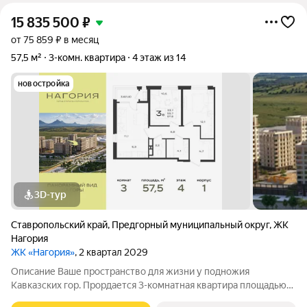
15 835 500
₽
от 75 859 ₽ в месяц
57,5 м²
3-комн. квартира
4 этаж из 14
новостройка
3D-тур
Ставропольский край
,
Предгорный муниципальный округ
,
ЖК
Нагория
ЖК «Нагория»
, 2 квартал 2029
Описание Ваше пространство для жизни у подножия
Кавказских гор. Прордается 3-комнатная квартира площадью
57.5 кв. м в новом проекте «Нагория» от ГК «ССК»