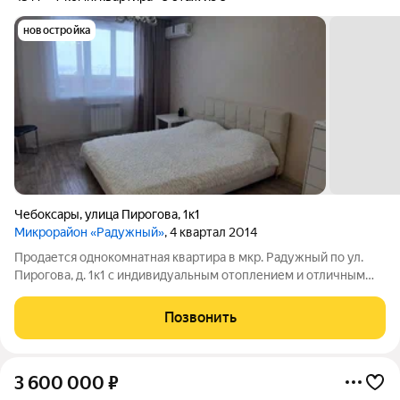
новостройка
Чебоксары
,
улица Пирогова
,
1к1
Микрорайон «Радужный»
, 4 квартал 2014
Продается однокомнатная квартира в мкр. Радужный по ул.
Пирогова, д. 1к1 с индивидуальным отоплением и отличным
ремонтом для комфортного проживания. Пластиковые окна,
лоджия застекленная обшита вагонкой, в комнате установлен
Позвонить
кондиционер, натяжные
3 600 000
₽