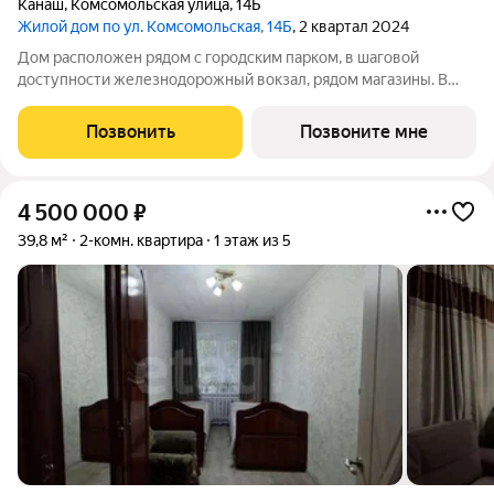
Канаш
,
Комсомольская улица
,
14Б
Жилой дом по ул. Комсомольская, 14Б
, 2 квартал 2024
Дом расположен рядом с городским парком, в шаговой
доступности железнодорожный вокзал, рядом магазины. В
квартире индивидуальное отопление, подключен газовый
котел, есть радиаторы отопления, проведена электропроводка
Позвонить
Позвоните мне
(розетки, выключатели).
4 500 000
₽
39,8 м²
2-комн. квартира
1 этаж из 5