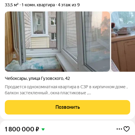
33,5 м²
1-комн. квартира
4 этаж из 9
Чебоксары
,
улица Гузовского
,
42
Продается однокомнатная квартира в СЗР в кирпичном доме ,
балкон застекленный , окна пластиковые ,
зарегистрированных лиц не имеется , в свободной продаже ,
мебель остается
Позвонить
1 800 000
₽