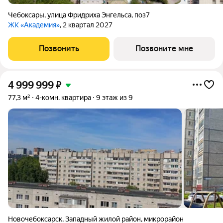
Чебоксары
,
улица Фридриха Энгельса
,
поз7
ЖК «Академия»
, 2 квартал 2027
Позвонить
Позвоните мне
4 999 999
₽
77,3 м²
4-комн. квартира
9 этаж из 9
Новочебоксарск
,
Западный жилой район
,
микрорайон