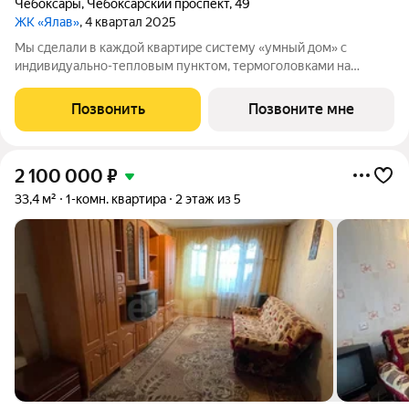
Чебоксары
,
Чебоксарский проспект
,
49
ЖК «Ялав»
, 4 квартал 2025
Мы сделали в каждой квартире систему «умный дом» с
индивидуально-тепловым пунктом, термоголовками на
радиаторах, датчиками протечки, мультисенсорами и
клапанами инфильтрации воздуха в каждой комнате,
Позвонить
Позвоните мне
слаботочной системой с управлением через мобильное
2 100 000
₽
33,4 м²
1-комн. квартира
2 этаж из 5