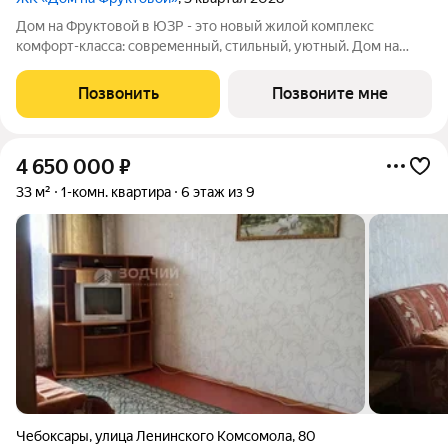
Дом на Фруктовой в ЮЗР - это новый жилой комплекс
комфорт-класса: современный, стильный, уютный. Дом на
Фруктовой отличается высокими стандартами качества,
удачным расположением, развитой инфраструктурой,
Позвонить
Позвоните мне
продуманной архитектурой и инженерным
4 650 000
₽
33 м²
1-комн. квартира
6 этаж из 9
Чебоксары
,
улица Ленинского Комсомола
,
80