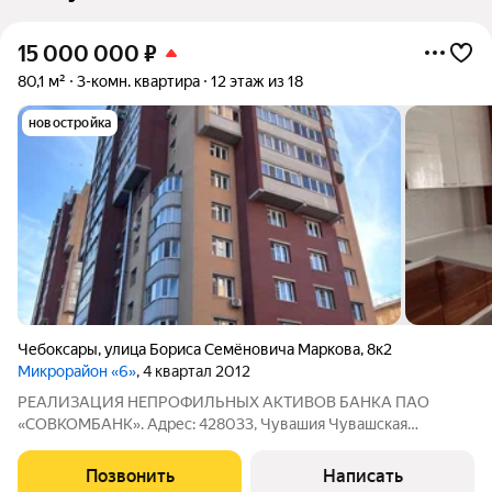
15 000 000
₽
80,1 м²
3-комн. квартира
12 этаж из 18
новостройка
Чебоксары
,
улица Бориса Семёновича Маркова
,
8к2
Микрорайон «6»
, 4 квартал 2012
РЕАЛИЗАЦИЯ НЕПРОФИЛЬНЫХ АКТИВОВ БАНКА ПАО
«СОВКОМБАНК». Адрес: 428033, Чувашия Чувашская
Республика, г. Чебоксары, ул. Б.С.Маркова, д. 8 к. 2, кв. 72. КН:
21:01:010504:1845 Продается 3-к.квартира с евроремонтом
Позвонить
Написать
общей площадью 80.1 кв.м, 12-й этаж