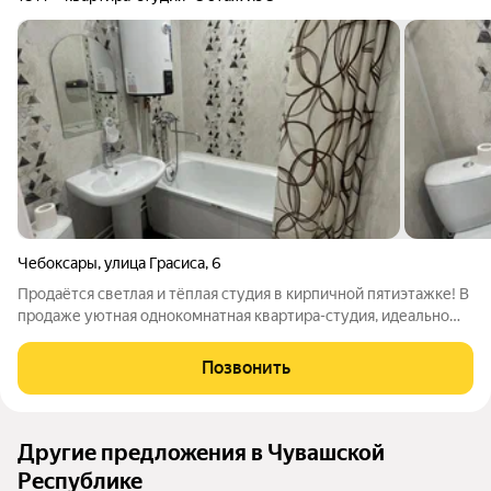
Чебоксары
,
улица Грасиса
,
6
Продаётся светлая и тёплая студия в кирпичной пятиэтажке! В
продаже уютная однокомнатная квартира-студия, идеально
подходящая для комфортной жизни. Расположение на 5-м
этаже кирпичного дома с окнами во двор обеспечивает
Позвонить
тишину и уют. Квартира 18
Другие предложения в Чувашской
Республике