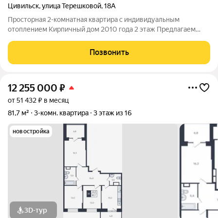
Цивильск
,
улица Терешковой
,
18А
Просторная 2-комнатная квартира с индивидуальным
отоплением Кирпичный дом 2010 года 2 этаж Предлагаем
вашему вниманию прекрасную, просторную 2-комнатную
квартиру с индивидуальным отоплением на 2 этаже
Позвонить
современного кирпичного дома (2010 года
12 255 000
₽
от 51 432 ₽ в месяц
81,7 м²
3-комн. квартира
3 этаж из 16
новостройка
3D-тур