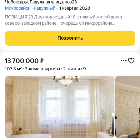
Чебоксары
,
Радужная улица
,
поз23
Микрорайон «Радужный»
, 1 квартал 2028
ПОЗИЦИЯ 23 Двухподъездный 16-этажный жилой дом в
северо-западном районе, I очередь VII микрорайона
центральной части города (Центр VII) дом монолитно-
каркасный с вентилируемым фасадом фасад облицован
Позвонить
цветными керамогранитными плитами (не выгорающими
13 700 000
₽
103,5 м²
3-комн. квартира
2 этаж из 9