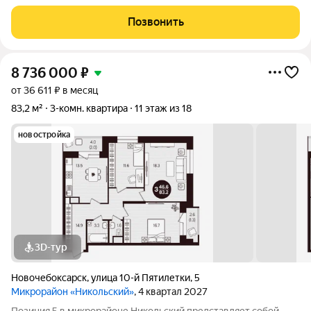
культурный центр города. Дом расположен в престижном
районе с готовой инфраструктурой, без пробок и хаотичной
Позвонить
застройки. О доме. Бизнес-класс
8 736 000
₽
от 36 611 ₽ в месяц
83,2 м²
3-комн. квартира
11 этаж из 18
новостройка
3D-тур
Новочебоксарск
,
улица 10-й Пятилетки
,
5
Микрорайон «Никольский»
, 4 квартал 2027