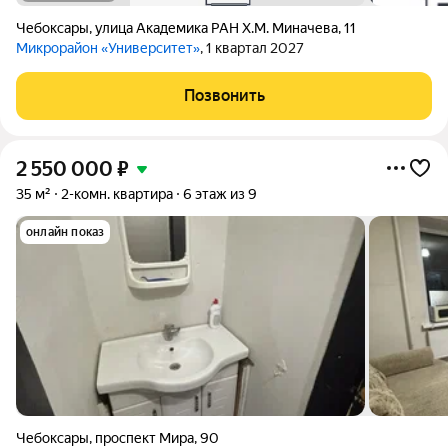
Чебоксары
,
улица Академика РАН Х.М. Миначева
,
11
Микрорайон «Университет»
, 1 квартал 2027
Позвонить
2 550 000
₽
35 м²
2-комн. квартира
6 этаж из 9
онлайн показ
Чебоксары
,
проспект Мира
,
90