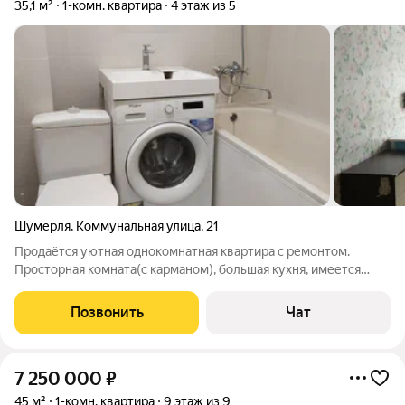
35,1 м²
1-комн. квартира
4 этаж из 5
Шумерля
,
Коммунальная улица
,
21
Продаётся уютная однокомнатная квартира с ремонтом.
Просторная комната(с карманом), большая кухня, имеется
хорошая вытяжка на кухне. Лоджия большая(4 м2),
утепленная, рама пластиковая утепленная. Все окна в
Позвонить
Чат
квартире заменены(2 года назад). Потолки
7 250 000
₽
45 м²
1-комн. квартира
9 этаж из 9