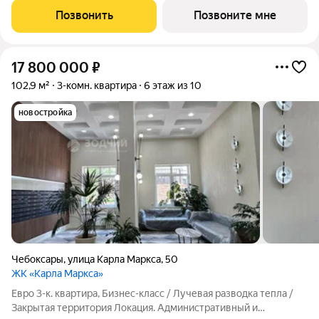
проекте дома отображены и учтены современные
Позвонить
Позвоните мне
строительные тенденции: Дом монолитно-каркасный с
17 800 000
₽
102,9 м²
3-комн. квартира
6 этаж из 10
новостройка
Чебоксары
,
улица Карла Маркса
,
50
ЖК «Карла Маркса»
Евро 3-к. квартира, Бизнес-класс / Лучевая разводка тепла /
Закрытая территория Локация. Административный и