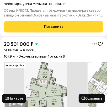
Чебоксары
,
улица Мичмана Павлова
,
41
Объект №6043. Продается трёхкомнатная квартира в северо-
западном районе! Основные характеристики: - Этаж: 2-й - Тип
дома: Кирпичный, построен в 2003 году - Количество комнат:
3 Дополнительные удобства: - Просторная гардеробная для
Позвонить
хранения вещей
20 501 000
₽
от 86 040 ₽ в месяц
107,9 м²
3-комн. квартира
1 этаж из 8
новостройка
На карте
Сохранить
3D-тур