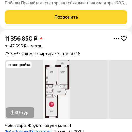
Победы Продаётся просторная трёхкомнатная квартира 128,5
кв.м с изолированными комнатами в кирпичном доме. Высота
потолков 3,0м. Большая кухня 12,4м2! Светлая и большая
Позвонить
гостинная на три
11 356 850
₽
от 47 595 ₽ в месяц
73,3 м²
2-комн. квартира
7 этаж из 16
новостройка
3D-тур
Чебоксары
,
Фруктовая улица
,
поз1
ЖК «Дом на Фруктовой»
, 3 квартал 2028