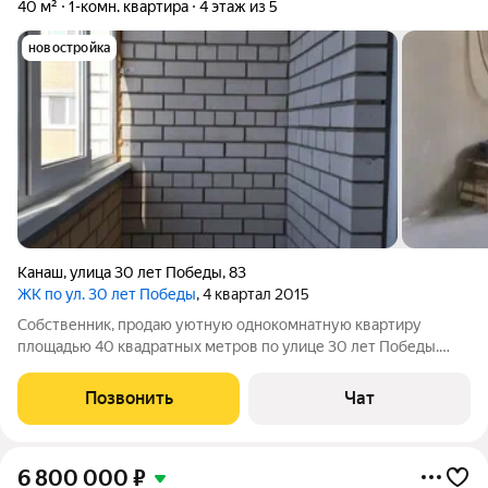
40 м²
1-комн. квартира
4 этаж из 5
новостройка
Канаш
,
улица 30 лет Победы
,
83
ЖК по ул. 30 лет Победы
, 4 квартал 2015
Собственник, продаю уютную однокомнатную квартиру
площадью 40 квадратных метров по улице 30 лет Победы.
Расположена она на четвёртом этаже пятиэтажного
кирпичного дома, построенного в 2016 году, не надо ждать
Позвонить
Чат
усадки как в новостройках. Просторная
6 800 000
₽