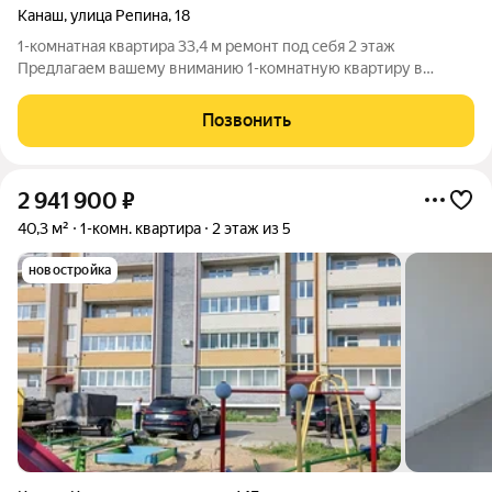
Канаш
,
улица Репина
,
18
1-комнатная квартира 33,4 м ремонт под себя 2 этаж
Предлагаем вашему вниманию 1-комнатную квартиру в
городе Канаш, расположенную на втором этаже пятиэтажного
панельного дома, построенного в 1990 году. Это жилье станет
Позвонить
идеальным выбором для тех, кто
2 941 900
₽
40,3 м²
1-комн. квартира
2 этаж из 5
новостройка