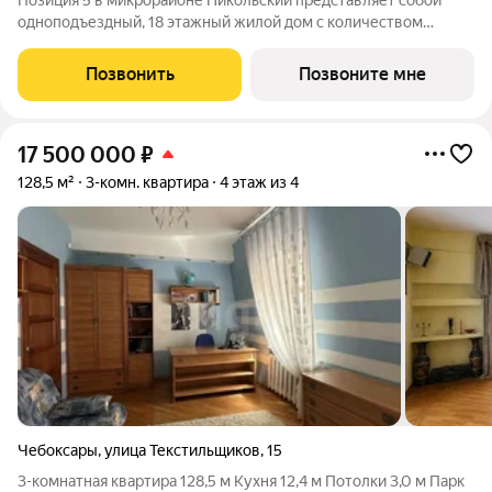
Позиция 5 в микрорайоне Никольский представляет собой
одноподъездный, 18 этажный жилой дом с количеством
этажей -19, в том числе один подземный. В основе проекта
тщательно продуманные планировки квартир - от 1-комнатных
Позвонить
Позвоните мне
до 3-комнатных, а также
17 500 000
₽
128,5 м²
3-комн. квартира
4 этаж из 4
Чебоксары
,
улица Текстильщиков
,
15
3-комнатная квартира 128,5 м Кухня 12,4 м Потолки 3,0 м Парк