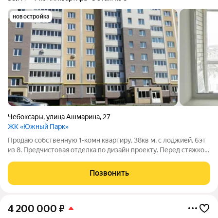
новостройка
Чебоксары
,
улица Ашмарина
,
27
ЖК «Южный Парк»
Продаю собственную 1-комн квартиру, 38кв м, с лоджией, 6эт
из 8. Предчистовая отделка по дизайн проекту. Перед стяжкой
пола проложен Шуманет 100 (шумо- и гидроизоляция). Окна
на стадион школы 28, поэтому всегда будет светло. Отопление
Позвонить
индивидуальное,
4 200 000
₽