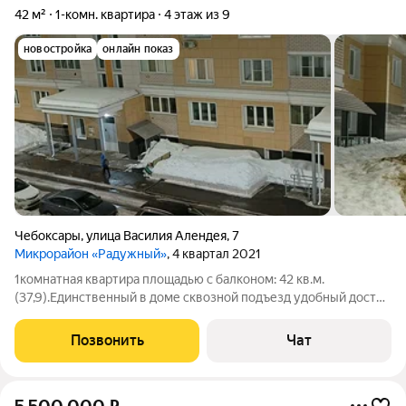
42 м²
1-комн. квартира
4 этаж из 9
новостройка
онлайн показ
Чебоксары
,
улица Василия Алендея
,
7
Микрорайон «Радужный»
, 4 квартал 2021
1комнатная квартира площадью с балконом: 42 кв.м.
(37,9).Единственный в доме сквозной подъезд удобный доступ
с двух сторон здания. Планировка и площади: Зал 15,6, Кухня
10,3, Санузел (с ванной) 4 Прихожая с гардеробной 7,8
Позвонить
Чат
Состояние квартиры: