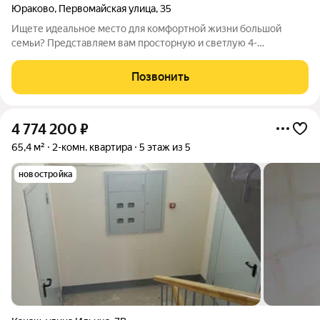
Юраково
,
Первомайская улица
,
35
Ищете идеальное место для комфортной жизни большой
семьи? Представляем вам просторную и светлую 4-
комнатную квартиру в Новочебоксарске, расположенную по
адресу: Первомайская 35. О квартире: Общая площадь: 71,3
Позвонить
кв.м. (плюс лоджия 5,8 кв.м.) хватит
4 774 200
₽
65,4 м²
2-комн. квартира
5 этаж из 5
новостройка