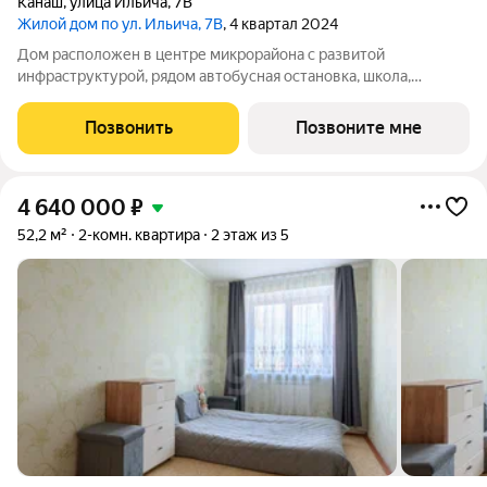
Канаш
,
улица Ильича
,
7В
Жилой дом по ул. Ильича, 7В
, 4 квартал 2024
Дом расположен в центре микрорайона с развитой
инфраструктурой, рядом автобусная остановка, школа,
детский сад, магазины. В квартире индивидуальное отопление,
подключен газовый котел, есть радиаторы отопления,
Позвонить
Позвоните мне
проведена электропроводка (розетки,
4 640 000
₽
52,2 м²
2-комн. квартира
2 этаж из 5