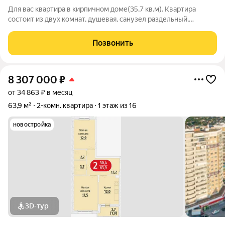
Для вас квартира в кирпичном доме(35,7 кв.м). Квартира
состоит из двух комнат, душевая, санузел раздельный,
прихожая 6,6 кв.м. Полностью готова к проживанию.
Пластиковые окна, мебель остается. Вся сумма в договоре.
Позвонить
Соседи спокойные. Общая кухня тоже
8 307 000
₽
от 34 863 ₽ в месяц
63,9 м²
2-комн. квартира
1 этаж из 16
новостройка
3D-тур