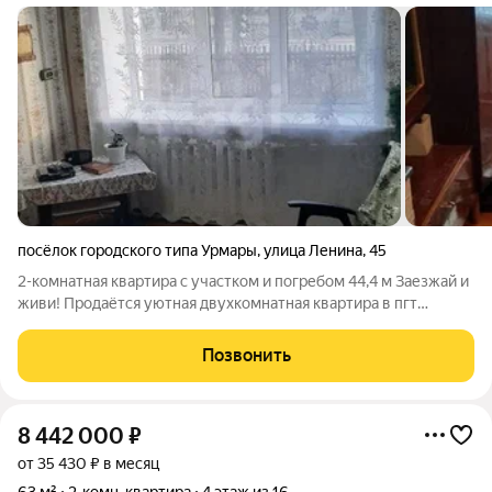
посёлок городского типа Урмары
,
улица Ленина
,
45
2-комнатная квартира с участком и погребом 44,4 м Заезжай и
живи! Продаётся уютная двухкомнатная квартира в пгт
Урмары просторная, светлая, с продуманной планировкой.
Общая площадь 44,4 кв. м, расположена на первом этаже.
Позвонить
Комнаты
8 442 000
₽
от 35 430 ₽ в месяц