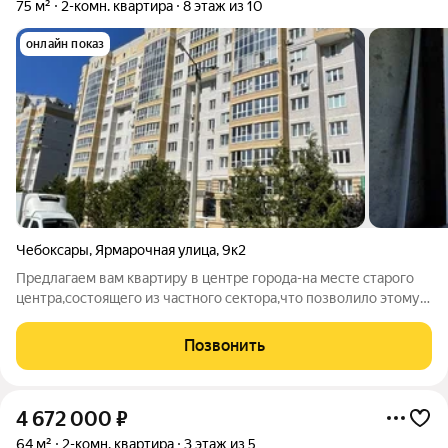
75 м²
2-комн. квартира
8 этаж из 10
онлайн показ
Чебоксары
,
Ярмарочная улица
,
9к2
Предлагаем вам квартиру в центре города-на месте старого
центра,состоящего из частного сектора,что позволило этому
микрорайону остаться зеленым,с хорошей
инфраструктурой.Здесь все в шаговой доступности-
Позвонить
школы,детские сады,стадион,рынок,торговые
4 672 000
₽
64 м²
2-комн. квартира
3 этаж из 5