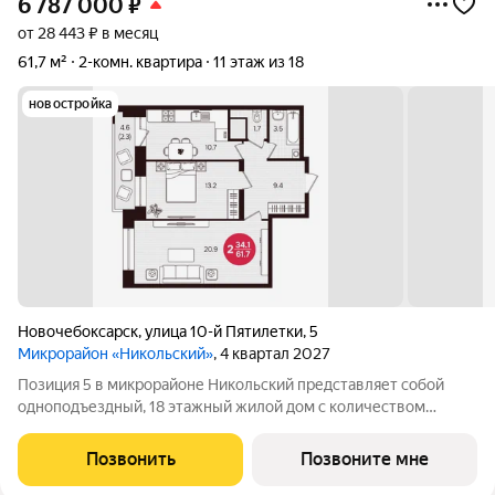
6 787 000
₽
от 28 443 ₽ в месяц
61,7 м²
2-комн. квартира
11 этаж из 18
новостройка
Новочебоксарск
,
улица 10-й Пятилетки
,
5
Микрорайон «Никольский»
, 4 квартал 2027
Позиция 5 в микрорайоне Никольский представляет собой
одноподъездный, 18 этажный жилой дом с количеством
этажей -19, в том числе один подземный. В основе проекта
тщательно продуманные планировки квартир - от 1-комнатных
Позвонить
Позвоните мне
до 3-комнатных, а также