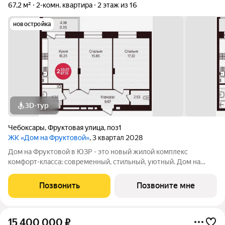
67,2 м²
2-комн. квартира
2 этаж из 16
новостройка
3D-тур
Чебоксары
,
Фруктовая улица
,
поз1
ЖК «Дом на Фруктовой»
, 3 квартал 2028
Дом на Фруктовой в ЮЗР - это новый жилой комплекс
комфорт-класса: современный, стильный, уютный. Дом на
Фруктовой отличается высокими стандартами качества,
удачным расположением, развитой инфраструктурой,
Позвонить
Позвоните мне
продуманной архитектурой и инженерным
15 400 000
₽