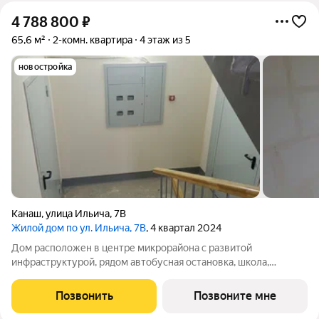
4 788 800
₽
65,6 м²
2-комн. квартира
4 этаж из 5
новостройка
Канаш
,
улица Ильича
,
7В
Жилой дом по ул. Ильича, 7В
, 4 квартал 2024
Дом расположен в центре микрорайона с развитой
инфраструктурой, рядом автобусная остановка, школа,
детский сад, магазины. В квартире индивидуальное отопление,
подключен газовый котел, есть радиаторы отопления,
Позвонить
Позвоните мне
проведена электропроводка (розетки,