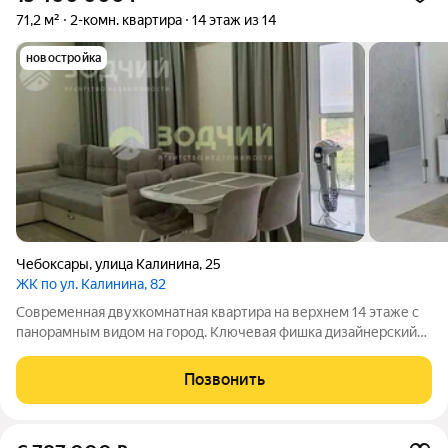
71,2 м²
2-комн. квартира
14 этаж из 14
новостройка
Чебоксары
,
улица Калинина
,
25
ЖК по ул. Калинина, 82
Современная двухкомнатная квартира на верхнем 14 этаже с
панорамным видом на город. Ключевая фишка дизайнерский
ремонт. Продуманная подсветка, дорогие отделочные
материалы, минимализм и полная готовность к проживанию
Позвонить
без необходимых вложений.