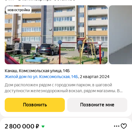
новостройка
Канаш
,
Комсомольская улица
,
14Б
Жилой дом по ул. Комсомольская, 14Б
, 2 квартал 2024
Дом расположен рядом с городским парком, в шаговой
доступности железнодорожный вокзал, рядом магазины. В
квартире индивидуальное отопление, подключен газовый
котел, есть радиаторы отопления, проведена электропроводка
Позвонить
Позвоните мне
(розетки, выключатели).
2 800 000
₽