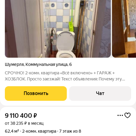
Шумерля
,
Коммунальная улица
,
6
СРОЧНО! 2-комн. квартира «Всё включено» + ГАРАЖ +
ХОЗБЛОК. Просто заезжай! Текст объявления: Почему эту
квартиру стоит купить прямо сейчас: Экономия времени и
денег: Вам НЕ НУЖНО делать ремонт, покупать мебель или
Позвонить
Чат
технику. Всё уже есть и работает.
9 110 400
₽
от 38 235 ₽ в месяц
62,4 м²
2-комн. квартира
7 этаж из 8