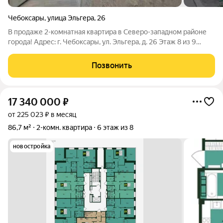
Чебоксары
,
улица Эльгера
,
26
В продаже 2-комнатная квартира в Северо-западном районе
города! Адрес: г. Чебоксары, ул. Эльгера, д. 26 Этаж 8 из 9
Заменен новый лифт, идет установка видеодомофонов в
подъезде. В квартире сделан косметический ремонт
Позвонить
Идеальное расположение квартиры:
17 340 000
₽
от 225 023 ₽ в месяц
86,7 м²
2-комн. квартира
6 этаж из 8
новостройка