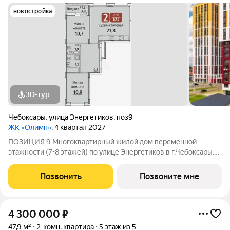
новостройка
3D-тур
Чебоксары
,
улица Энергетиков
,
поз9
ЖК «Олимп»
, 4 квартал 2027
ПОЗИЦИЯ 9 Многоквартирный жилой дом переменной
этажности (7-8 этажей) по улице Энергетиков в г.Чебоксары,
формирующий полузакрытое дворовое пространство. В
проекте дома отображены и учтены современные
Позвонить
Позвоните мне
строительные тенденции: Дом монолитно-каркасный с
4 300 000
₽
47,9 м²
2-комн. квартира
5 этаж из 5