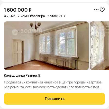
1 600 000
₽
45,3 м²
2-комн. квартира
3 этаж из 3
Канаш
,
улица Разина
,
9
Продается 2х комнатная квартира в центре города! Квартира
без ремонта, есть возможность сделать его полностью под
себя. Соседи тихие, спокойные. Подъезд чистый, без
посторонних запахов. Рядом вся инфраструктура: садик № 7,
Позвонить
школа № 10, магазины,