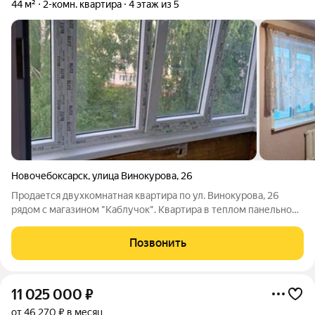
44 м²
2-комн. квартира
4 этаж из 5
Новочебоксарск
,
улица Винокурова
,
26
Продается двухкомнатная квартира по ул. Винокурова, 26
рядом с магазином "Каблучок". Квартира в теплом панельном
доме с отличной планировкой. Комнаты изолированы, санузел
совмещенный, установлены пластиковые окна, пластиковые
Позвонить
рамы на балконе, ванная
11 025 000
₽
от 46 270 ₽ в месяц