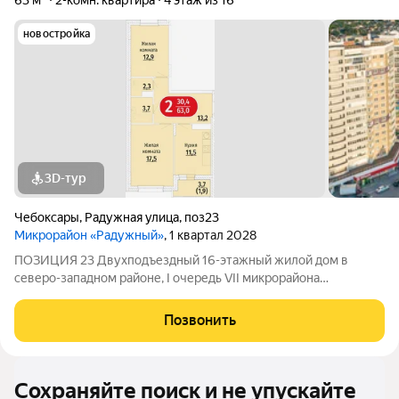
63 м²
2-комн. квартира
4 этаж из 16
новостройка
3D-тур
Чебоксары
,
Радужная улица
,
поз23
Микрорайон «Радужный»
, 1 квартал 2028
ПОЗИЦИЯ 23 Двухподъездный 16-этажный жилой дом в
северо-западном районе, I очередь VII микрорайона
центральной части города (Центр VII) дом монолитно-
каркасный с вентилируемым фасадом фасад облицован
Позвонить
цветными керамогранитными плитами (не выгорающими
Сохраняйте поиск и не упускайте