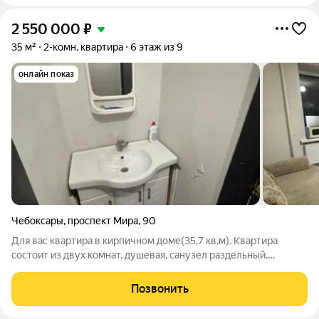
2 550 000
₽
35 м²
2-комн. квартира
6 этаж из 9
онлайн показ
Чебоксары
,
проспект Мира
,
90
Для вас квартира в кирпичном доме(35,7 кв.м). Квартира
состоит из двух комнат, душевая, санузел раздельный,
прихожая 6,6 кв.м. Полностью готова к проживанию.
Пластиковые окна, мебель остается. Вся сумма в договоре.
Позвонить
Соседи спокойные. Общая кухня тоже