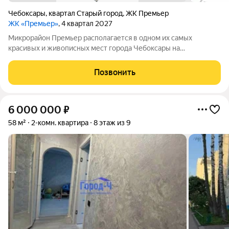
Чебоксары
,
квартал Старый город
,
ЖК Премьер
ЖК «Премьер»
, 4 квартал 2027
Микрорайон Премьер располагается в одном их самых
красивых и живописных мест города Чебоксары на
территории Чебоксарского Залива. Большим плюсом является
тот факт, что МКР Премьер находится не на шумной улице с
Позвонить
оживленным движением, а в уютном тихом
6 000 000
₽
58 м²
2-комн. квартира
8 этаж из 9