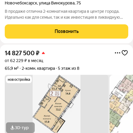
Новочебоксарск
,
улица Винокурова
,
75
В продаже отлична 2-комнатная квартира в центре города.
Идеально как для семьи, так и как инвестиция в ликвидную
недвижимость. Дом в хорошем техническом состоянии.
Подъезд чистый и ухоженный. Двор зеленый и
Позвонить
благоустроенный. Есть места для отдыха и
14 827 500
₽
от 62 229 ₽ в месяц
65,9 м²
2-комн. квартира
5 этаж из 8
новостройка
3D-тур