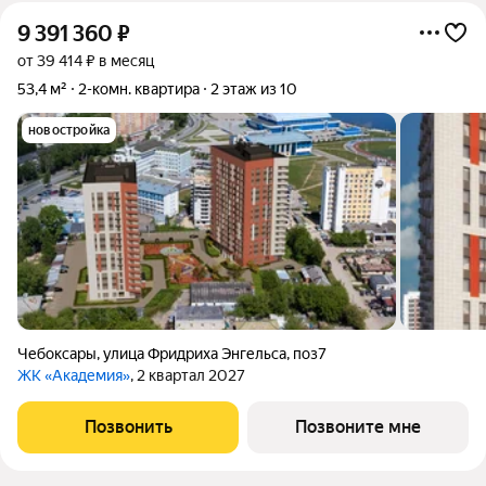
9 391 360
₽
от 39 414 ₽ в месяц
53,4 м²
2-комн. квартира
2 этаж из 10
новостройка
Чебоксары
,
улица Фридриха Энгельса
,
поз7
ЖК «Академия»
, 2 квартал 2027
Позвонить
Позвоните мне