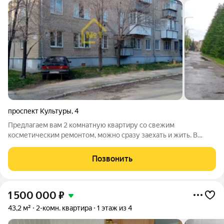
проспект Культуры
,
4
Предлагаем вам 2 комнатную квартиру со свежим
косметическим ремонтом, можно сразу заехать и жить. В
квартире установлены евроокна, поменяны все трубы,
радиаторы отопления, установлены счетчики воды, Рядом
Позвонить
расположена вся инфраструктура развитого
1 500 000
₽
43,2 м²
2-комн. квартира
1 этаж из 4