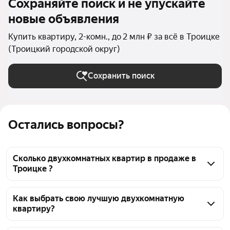
Сохраняйте поиск и не упускайте
новые объявления
Купить квартиру, 2-комн., до 2 млн ₽ за всё в Троицке
(Троицкий городской округ)
Сохранить поиск
Остались вопросы?
Сколько двухкомнатных квартир в продаже в
Троицке ?
На Яндекс Недвижимости в продаже в Троицке 48 
двухкомнатных квартир, из них 2 объявления от 
Как выбрать свою лучшую двухкомнатную
квартиру?
собственников, 46 объявлений от агентств
Чтобы купить 2-комнатную квартиру до 2 млн 