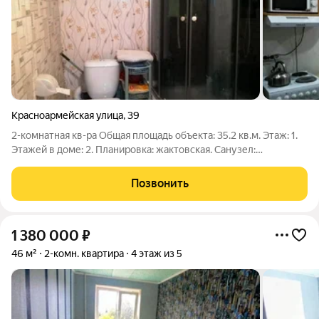
Красноармейская улица
,
39
2-комнатная кв-ра Общая площадь объекта: 35.2 кв.м. Этаж: 1.
Этажей в доме: 2. Планировка: жактовская. Санузел:
совмещенный. Количество комнат: 2. Тип окон:
новые(металлопластик). Внутренняя отделка: обои.
Позвонить
Хоз.постройки: сарай. Площадь земельного
1 380 000
₽
46 м²
2-комн. квартира
4 этаж из 5