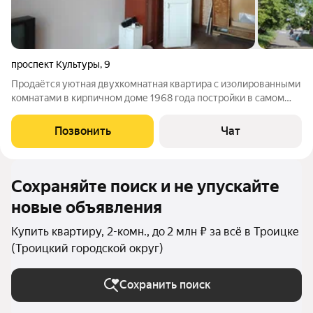
проспект Культуры
,
9
Продаётся уютная двухкомнатная квартира с изолированными
комнатами в кирпичном доме 1968 года постройки в самом
центре п. ГРЭС. Окна выходят на тихий двор, что обеспечивает
спокойствие и уединение. В квартире требуется ремонт, но
Позвонить
Чат
это даёт возможность
Сохраняйте поиск и не упускайте
новые объявления
Купить квартиру, 2-комн., до 2 млн ₽ за всё в Троицке
(Троицкий городской округ)
Сохранить поиск