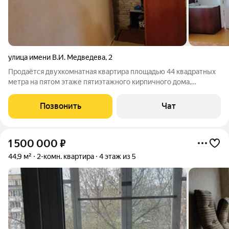
улица имени В.И. Медведева
,
2
Продаётся двухкомнатная квартира площадью 44 квадратных
метра на пятом этаже пятиэтажного кирпичного дома,
расположенного в посёлке Троицкая ГРЭС города Троицка. Это
отличный выбор для тех, кто ценит тишину и спокойствие
Позвонить
Чат
пригорода, при этом имея
1 500 000
₽
44,9 м²
2-комн. квартира
4 этаж из 5