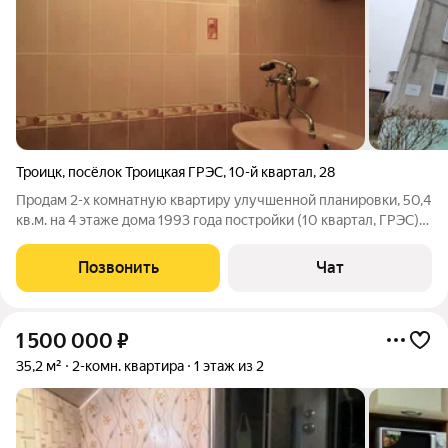
Троицк
,
посёлок Троицкая ГРЭС
,
10-й квартал
,
28
Продам 2-х комнатную квартиру улучшенной планировки, 50,4
кв.м. на 4 этаже дома 1993 года постройки (10 квартал, ГРЭС)
Еврооокна выходят на запад (красивый вид на закат), балкон
застеклён, двойная входная металлическая дверь. Рядом с
Позвонить
Чат
домом. Школа,
1 500 000
₽
35,2 м²
2-комн. квартира
1 этаж из 2