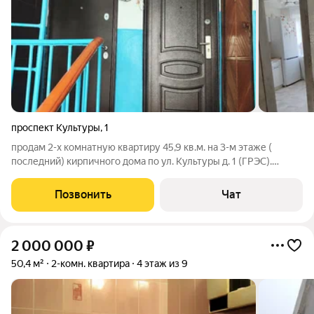
проспект Культуры
,
1
продам 2-х комнатную квартиру 45,9 кв.м. на 3-м этаже (
последний) кирпичного дома по ул. Культуры д. 1 (ГРЭС).
Квартира с ремонтом, натяжные потолки, евроокна выходят на
север ( на еловую аллею), балкон также с евроостеклением,
Позвонить
Чат
заменены канализация
2 000 000
₽
50,4 м²
2-комн. квартира
4 этаж из 9