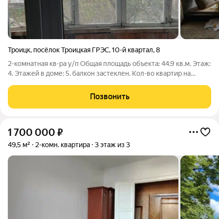
Троицк
,
посёлок Троицкая ГРЭС
,
10-й квартал
,
8
2-комнатная кв-ра у/п Общая площадь объекта: 44.9 кв.м. Этаж:
4. Этажей в доме: 5. балкон застеклен. Кол-во квартир на
площадке: 3. Тип дома: кирпичный. Планировка: улучшенная.
Кухонная плита: газовая. Санузел: раздельный. Количество
Позвонить
комнат: 2. Тип
1 700 000
₽
49,5 м²
2-комн. квартира
3 этаж из 3