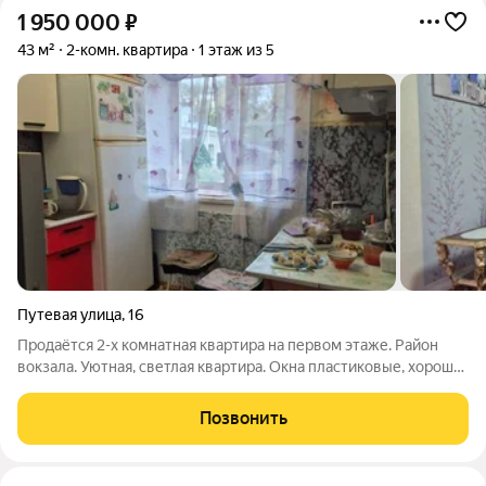
1 950 000
₽
43 м²
2-комн. квартира
1 этаж из 5
Путевая улица
,
16
Продаётся 2-х комнатная квартира на первом этаже. Район
вокзала. Уютная, светлая квартира. Окна пластиковые, хорошая
железная входная дверь, потолки натяжные. Балкона нет.
Чистый, ухоженный дом. Хорошие доброжелательные соседи.
Позвонить
Идеальное расположение