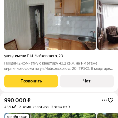
улица имени П.И. Чайковского
,
20
Продам 2-комнатную квартиру 43,2 кв.м. на 1-м этаже
кирпичного дома по ул. Чайковского д. 20 (ГРЭС). В квартире
косметический ремонт, еврооокна выходят на запад, балкона
нет. Один взрослый собственник. Без долгов и обременений.
Позвонить
Чат
Рассмотрим любые
990 000
₽
43,9 м²
2-комн. квартира
2 этаж из 3
онлайн показ