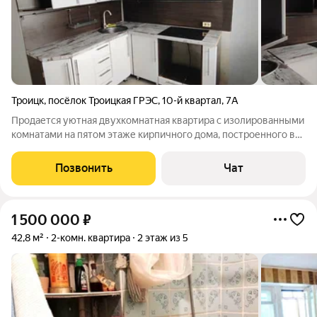
Троицк
,
посёлок Троицкая ГРЭС
,
10-й квартал
,
7А
Продается уютная двухкомнатная квартира с изолированными
комнатами на пятом этаже кирпичного дома, построенного в
1981 году. В квартире выполнен косметический ремонт, что
позволяет сразу въехать и жить. Из окон открывается вид на
Позвонить
Чат
зеленый двор. Кухня
1 500 000
₽
42,8 м²
2-комн. квартира
2 этаж из 5