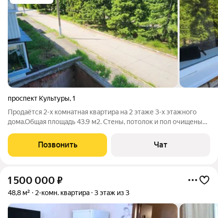
проспект Культуры
,
1
Продаётся 2-х комнатная квартира на 2 этаже 3-х этажного
дома.Общая площадь 43.9 м2. Стены, потолок и пол очищены
от старых материалов, подготовлена для капитального
ремонта под свою фантазию, во второй комнате стены
Позвонить
Чат
заштукатурены. Квартира
1 500 000
₽
48,8 м²
2-комн. квартира
3 этаж из 3