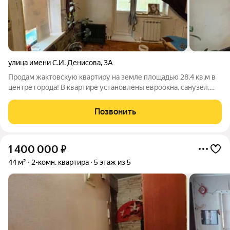
улица имени С.И. Денисова
,
3А
Продам жактовскую квартиру на земле площадью 28,4 кв.м в
центре города! В квартире установлены евроокна, санузел,
проведена новая эл.проводка, заменены радиаторы
отопления. Так же есть земельный участок и отдельный вход.
Позвонить
Номер объекта: 545363.
1 400 000
₽
44 м²
2-комн. квартира
5 этаж из 5