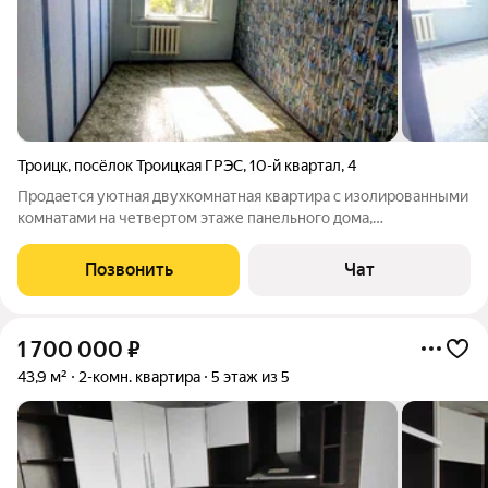
Троицк
,
посёлок Троицкая ГРЭС
,
10-й квартал
,
4
Продается уютная двухкомнатная квартира с изолированными
комнатами на четвертом этаже панельного дома,
построенного в 1979 году. В квартире выполнен
косметический ремонт, что позволяет сразу въехать и жить.
Позвонить
Чат
Кухня площадью 7 м удобна для приготовления
1 700 000
₽
43,9 м²
2-комн. квартира
5 этаж из 5