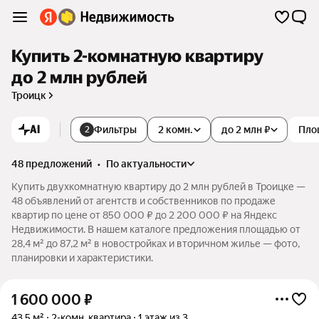
Купить 2-комнатную квартиру
до 2 млн рублей
Троицк
AI
Фильтры
2 комн.
до 2 млн ₽
Пло
2
48 предложений
•
по актуальности
Купить двухкомнатную квартиру до 2 млн рублей в Троицке —
48 объявлений от агентств и собственников по продаже
квартир по цене от 850 000 ₽ до 2 200 000 ₽ на Яндекс
Недвижимости. В нашем каталоге предложения площадью от
28,4 м² до 87,2 м² в новостройках и вторичном жилье — фото,
планировки и характеристики.
1 600 000
₽
43,5 м²
2-комн. квартира
1 этаж из 3