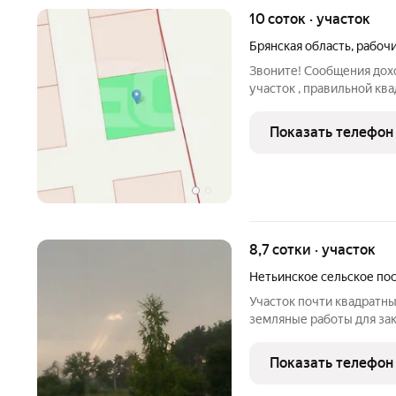
10 соток · участок
Брянская область
,
рабочи
Звоните! Сообщения дох
участок , правильной кв
границы-межевание), ка
пунктов, виды разрешенн
Показать телефон
находится на
8,7 сотки · участок
Нетьинское сельское по
Участок почти квадратны
земляные работы для зак
рядом(есть договор при
подъездного места по фа
Показать телефон