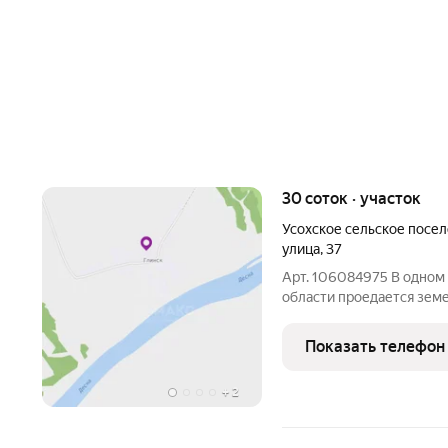
30 соток · участок
Усохское сельское посе
улица
,
37
Арт. 106084975 В одном
области проедается зем
соток, по адресу Брянска
д.37. Деревня Глинск ра
Показать телефон
на
+
2