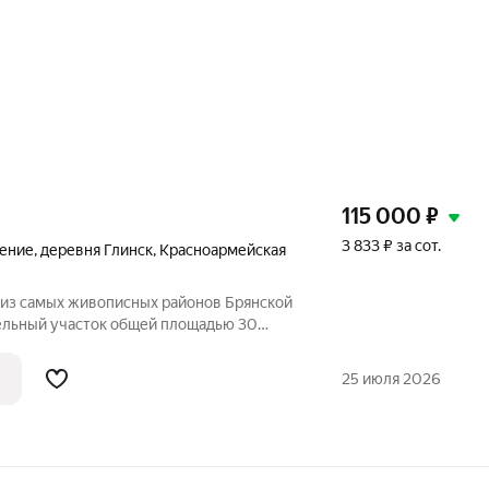
115 000
₽
3 833 ₽ за сот.
ление
,
деревня Глинск
,
Красноармейская
 из самых живописных районов Брянской
ельный участок общей площадью 30
я область, д. Глинск ул. Красноармейская
сположена рядом с дорогой на Трубчевск
25 июля 2026