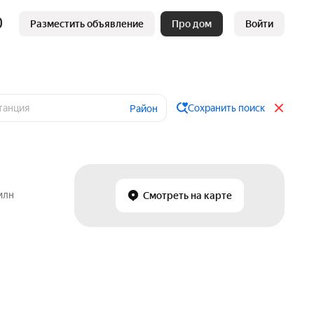
Разместить объявление
Про дом
Войти
Сохранить поиск
Район
млн
Смотреть на карте