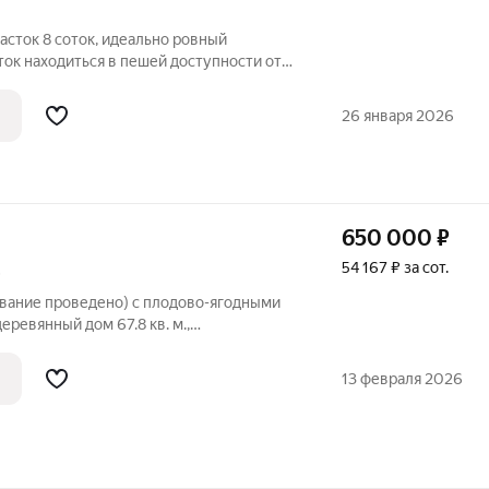
сток 8 соток, идеально ровный
ок находиться в пешей доступности от
ия ИЖС, есть возможность выкупить
д к участку отличный. Газ,
26 января 2026
650 000
₽
54 167 ₽ за сот.
6
жевание проведено) с плодово-ягодными
еревянный дом 67.8 кв. м.,
 ( бойлер для нагрева воды) и газом
- сарай и прочие хозяйственные
13 февраля 2026