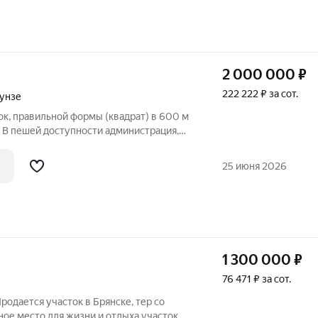
2 000 000
₽
222 222 ₽ за сот.
унзе
к, правильной формы (квадрат) в 600 м
! В пешей доступности администрация,
 и детский садик. Круглогодичный
ый подъезд к дому на автомобиле!
25 июня 2026
1 300 000
₽
76 471 ₽ за сот.
родается участок в Брянске, тер со
 место для жизни и отдыха участок