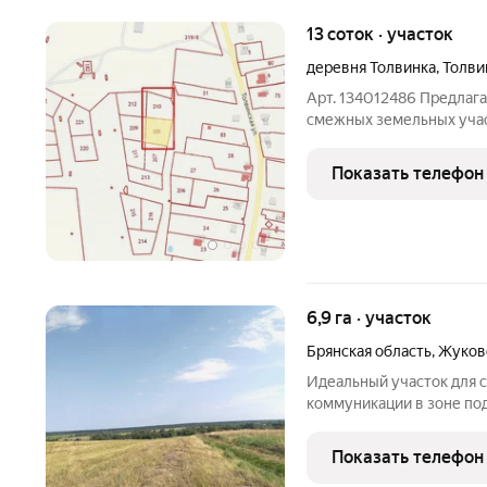
13 соток · участок
деревня Толвинка
,
Толви
Арт. 134012486 Предлаг
смежных земельных уча
32:02:0070902:210) в д
поселения. Данные учас
Показать телефон
решение для тех, кто меч
6,9 га · участок
Брянская область
,
Жуков
Идеальный участок для 
коммуникации в зоне по
населенному пункту. Кр
реки Десна, расстояние о
Показать телефон
рядом