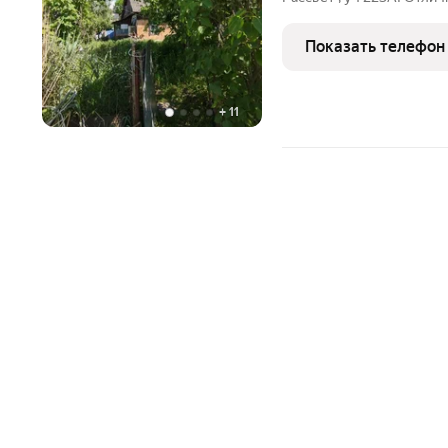
ровный и ухоженный, с 
на месте: газ и электрич
Показать телефон
остановки
+
11