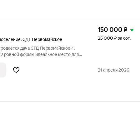
150 000
₽
25 000 ₽ за сот.
поселение
,
СДТ Первомайское
Продается дача СТД Первомайское-1.
рмы идеальное место для
отдыха. На территории расположен
к, который отлично подойдет для
21 апреля 2026