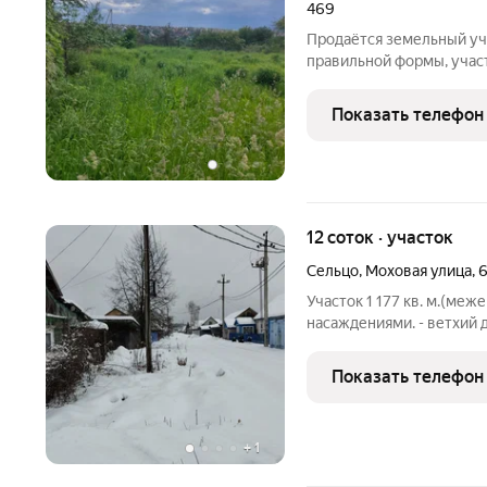
469
Продаётся земельный уча
правильной формы, участ
ТЦ "Аэропарк". Категор
соседний участок, подъез
Показать телефон
электричество рядом с
12 соток · участок
Сельцо
,
Моховая улица
,
Участок 1 177 кв. м.(ме
насаждениями. - ветхий д
водоснабжение- скважина
(установлен котел БМЗ) 
Показать телефон
постройки Будем рады
+
1