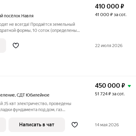
410 000
₽
41 000 ₽ за сот.
й посёлок Навля
одят не всегда! Продаётся земельный
адратной формы, 10 соток (определены
тегория земель- земли населённых
ого использования- для ИЖС . Участок
22 июля 2026
450 000
₽
51 724 ₽ за сот.
селение
,
СДТ Юбилейное
й ,15 квт электричество, проведены
ладки фундамента под дом, газ
соединения).Широкий подъезд и много
саду .Соседи адекватные ,живут круглый
Написать в чат
14 мая 2026