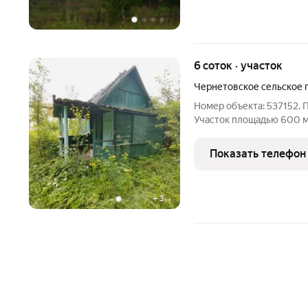
6 соток · участок
Чернетовское сельское 
Номер объекта: 537152. 
Участок площадью 600 м2 ровной фо
создания вашего уголка 
уютный деревянный доми
Показать телефон
летнего проживания. На
+
3