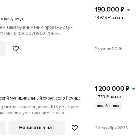
190 000
₽
14 615 ₽ за сот.
нская улица
аем вашему вниманию продажу двух
стков (32:02:0070902:208 и
еревне Толвинка Нетьинского сельского
тки представляют собой отличное
25 июля 2026
тает о
1 200 000
₽
1 739 ₽ за сот.
ский муниципальный округ
,
село Речица
онлайн показ
строительства и ведения ЛПХ ижс Пром,
дключения, участок примыкает к
асивый ровный, идеальный вид на пойму
т Брянска 34 км, подъезд бетонка.Газ
Написать в чат
24 октября 2025