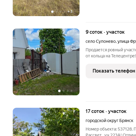
+
3
9 соток · участок
село Супонево
,
улица Фр
Продается ровный участо
от кольца на Телецентре
поликлиника, Школа № 59
хороший асфальтированн
Показать телефон
Участок 9 соток с
17 соток · участок
городской округ Брянск
Номер объекта: 537128. П
Рассвет , уч 223А! Отличное