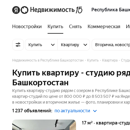
Республика Баш
Новостройки
Купить
Снять
Коммерческая
И
Купить
Квартиру
Вторичка, новост
Недвижимость в Республике Башкортостан
Купить
Квартира
Студ
Купить квартиру - студию ря
Башкортостан
Купить квартиру-студию рядом с озером в Республике Башко
квартир-студий по цене от 800 000 ₽ до 8 503 507 ₽ на Янд
в новостройках и вторичном жилье — фото, планировки и хар
1 237 объявлений:
по актуальности
17 м² · квартира-студ