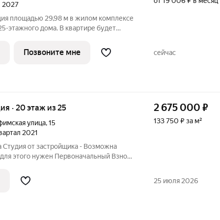
от 19 006 ₽ в месяц
л 2027
дия площадью 29,98 м в жилом комплексе
25-этажного дома. В квартире будет
43 м и кухонная зона площадью 6,31 м.
,7 м. Квартира продается
Позвоните мне
сейчас
2 675 000
₽
дия · 20 этаж из 25
133 750 ₽ за м²
фимская улица
,
15
квартал 2021
 Студия от застройщика - Возможна
для этого нужен Первоначальный Взнос
твенная Автономная крышная котельная,
но сэкономить на квартплате. Видовая
25 июля 2026