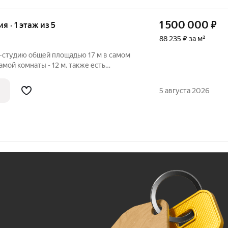
1 500 000
₽
ия · 1 этаж из 5
88 235 ₽ за м²
студию общей площадью 17 м в самом
мой комнаты - 12 м, также есть
зона - 5 м. Свежий ремонт, новые обои,
ые потолки, пластиковое окно, проводка
5 августа 2026
Ж