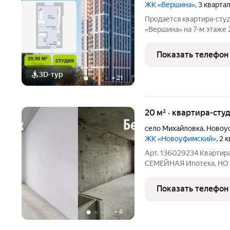
ЖК «Вершина»
, 3 кварта
Продается квартира-сту
«Вершина» на 7-м этаже 
жилая зона площадью 15,
Окна выходят во двор. Высота потолков 2
Показать телефон
с
3D-тур
+
21
20 м² · квартира-сту
село Михайловка
,
Новоу
ЖК «Новоуфимский»
, 2 
Арт. 136029234 Квартира
СЕМЕЙНАЯ Ипотека, НО 
1 100 000 рублей. Собс
что позволяет существен
Показать телефон
квартира -
+
6