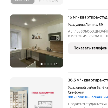
+
10
16 м² · квартира-студ
Уфа
,
улица Ленина
,
69
Арт. 135605003 ДИЗА
В ИСТОРИЧЕСКОМ ЦЕНТРЕ! Всё обо
дома Фишки квартиры: Дизайнерский ремонт и стильный
интерьер каждая деталь создаёт атмосферу уюта. Не нужно
Показать телефон
ничего доделывать или
+
4
36,6 м² · квартира-ст
Уфа
,
жилой район Зелёна
Симфония
ЖК «Гранель Лесная Си
Продаётся студия №860, 