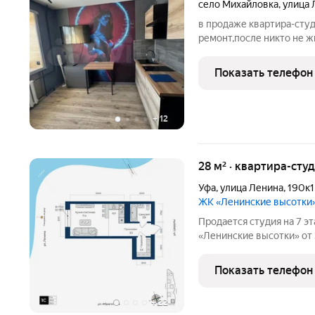
село Михайловка
,
улица 
в продаже квартира-студ
ремонт,после никто не жи
кожи,новый кухонный га
панель,большой шкаф и 
Показать телефон
плитке. душевой
+
12
28 м² · квартира-студ
Уфа
,
улица Ленина
,
190к1
ЖК «Ленинские высотки
Продается студия на 7 э
«Ленинские высотки» от застрой
новостройка, а проект К
в рамках программы компл
Показать телефон
значит, что
+
22