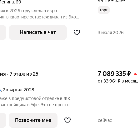
94 118 ₽ за м²
Ленина
,
69
торг
ия в 2026 году сделан евро
л. в квартире остается: диван из Эко
рнитур,новая встроенная варочная
комод,телевизор. санузел совмещённый в
Написать в чат
3 июля 2026
7 089 335
₽
ия · 7 этаж из 25
от 33 961 ₽ в месяц
»
, 2 квартал 2028
таже в предчистовой отделке в ЖК
щика в Уфе. Это не просто
РТ ЖК «Ленинские высотки» реализуется
ексного развития территории (КРТ) это
Позвоните мне
сейчас