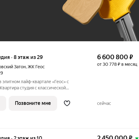
До 100 тыс. ₽
6 600 800
₽
удия · 8 этаж из 29
от 30 778 ₽ в месяц
овский Затон
,
ЖК Геос
29
в элитном лайф-квартале «Геос» с
адью 29,6 м. Продуманные и
она спальни 16,84 м Зона
Позвоните мне
сейчас
2 450 000
₽
удия · 2 этаж из 10