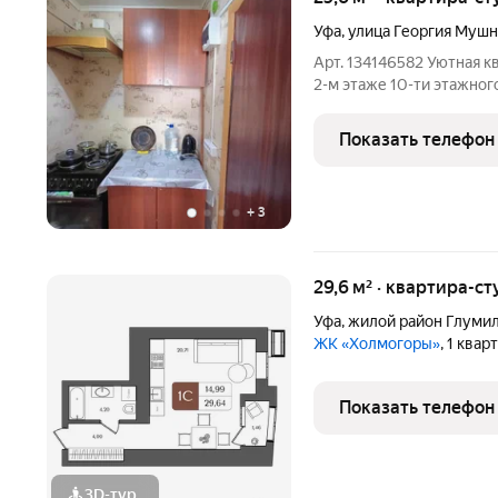
Уфа
,
улица Георгия Муш
Арт. 134146582 Уютная к
2-м этаже 10-ти этажног
ухоженный подъезд с ре
достаточно мест для па
Показать телефон
Инорс, Центр
+
3
29,6 м² · квартира-ст
Уфа
,
жилой район Глуми
ЖК «Холмогоры»
, 1 квар
Показать телефон
3D-тур