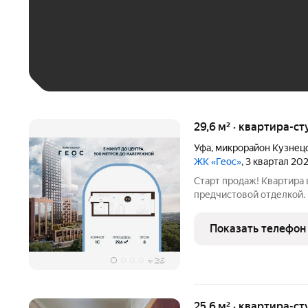
До 30 тыс. ₽
До 50 тыс. ₽
До 70 тыс. ₽
Больше 100 тыс. ₽
29,6 м² · квартира-ст
Уфа
,
микрорайон Кузнец
ЖК «Геос»
, 3 квартал 20
Старт продаж! Квартира 
предчистовой отделкой. Квартира студия с классической
планировкой общей площ
эргономичные решения для всей семьи: З
Показать телефон
кухни 5,07 м Прихожая
+
26
25,6 м² · квартира-ст