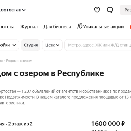
кортостан
Ра
потека
Журнал
Для бизнеса
Уникальные акции
ройки
Студия
Цена
ия
Рядом с озером
дом с озером в Республике
ртостан — 1 237 объявлений от агентств и собственников по прода
екс Недвижимости. В нашем каталоге предложения площадью от 13 м
актеристики.
1 600 000
₽
ия · 2 этаж из 2