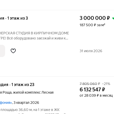
3 000 000
₽
ия · 1 этаж из 3
187 500 ₽ за м²
ЙНЕРСКАЯ СТУДИЯ В КИРПИЧНОМ ДОМЕ
рудовано заезжай и живи как
31 июля 2026
7 805 060
₽
–21%
удия · 1 этаж из 23
6 132 547
₽
я Роща
,
жилой комплекс Лесная
от 28 039 ₽ в месяц
мфония»
, 3 квартал 2026
площадью 36,60 м, на 1 этаже в ЖК