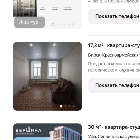
«Гранель Лесная симфония» корпу
Квартира без отделки, п
Проект расположился в 
Показать телефон
микрорайоне
3D-тур
+
11
17,3 м² · квартира-ст
Бирск
,
Красноармейская 
Продается компактная кв
историческом кирпичном
предлагает экономичное
центре города. Ключевое преимуществ
Показать телефон
минут пешком до
30 м² · квартира-студ
Уфа
,
Сипайловская улица