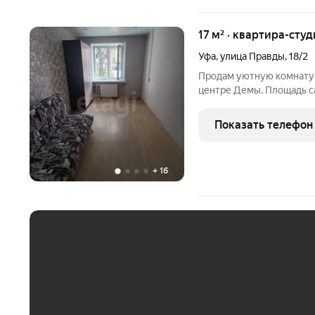
17 м² · квартира-студ
Уфа
,
улица Правды
,
18/2
Продам уютную комнату-
центре Демы. Площадь са
оборудованная кухонная 
на полу ламинат, натяжн
Показать телефон
заменена. Окно
+
16
ЕЖЕМЕСЯЧНЫЙ ПЛАТЁ