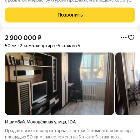
с развитой инфраструктурой! Предлагаем к продаже светлую
и теплую двухкомнатную квартиру, расположенную на
четвертом этаже пятиэтажного кирпичного дома. Отличная
Позвонить
планировка, косметический
2 900 000
₽
50 м²
2-комн. квартира
5 этаж из 5
Ишимбай
,
Молодёжная улица
,
10А
Продаётся уютная, просторная, светлая 2-комнатная квартира
площадью 50 кв.м. расположена на 5 этаже 5-этажного