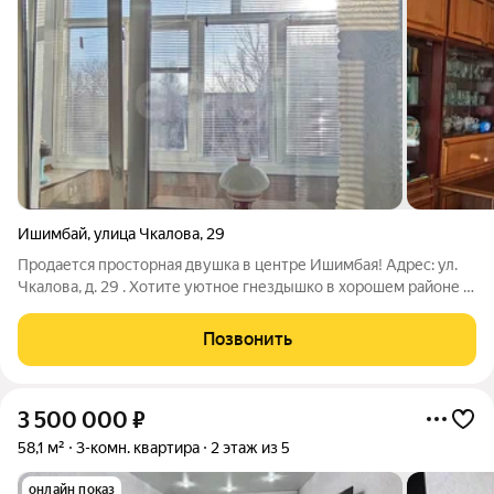
Ишимбай
,
улица Чкалова
,
29
Продается просторная двушка в центре Ишимбая! Адрес: ул.
Чкалова, д. 29 . Хотите уютное гнездышко в хорошем районе с
развитой инфраструктурой? Рассмотрите этот вариант!
Квартира расположена на 4-м этаже 5-этажного кирпичного
Позвонить
дома 1970 года постройки
3 500 000
₽
58,1 м²
3-комн. квартира
2 этаж из 5
онлайн показ