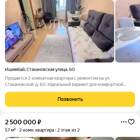
Ишимбай
,
Стахановская улица
,
60
Продается 2-комнатная квартира с ремонтом на ул.
Стахановской, д. 60: Идеальный вариант для комфортной
жизни Преимущества квартиры: Качественный ремонт: В
квартире выполнен свежий косметический ремонт. Заменена
Позвонить
электропроводка, установлены
2 500 000
₽
57 м²
2-комн. квартира
2 этаж из 2