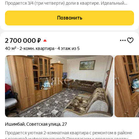
Продается 3/4 (три четверти) доли в квартире. Идеальный
вариант для тех, кто ищет возможность выгодно войти в
рынок недвижимости или приобрести долю с перспективой
Позвонить
выкупа оставшейся части. Отличная
2 700 000
₽
40 м²
2-комн. квартира
4 этаж из 5
Ишимбай
,
Советская улица
,
27
Продается уютная 2-комнатная квартира с ремонтом в районе