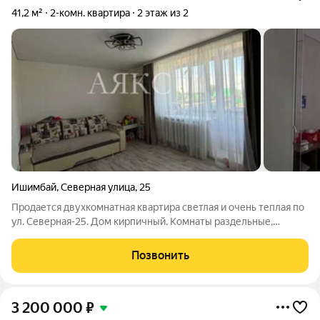
41,2 м²
2-комн. квартира
2 этаж из 2
Ишимбай
,
Северная улица
,
25
Продается двухкомнатная квартира светлая и очень теплая по
ул. Северная-25. Дом кирпичный. Комнаты раздельные,
большая кухня, хороший ремонт. Балкон застеклён.
Комфортный 2 этаж, чистый, капитально отремонтированный
Позвонить
подъезд. Удобная парковка прямо
3 200 000
₽