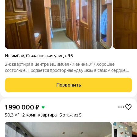
Ишимбай
,
Стахановская улица
,
96
2-к квартира в центре Ишимбая / Ленина 31 / Хорошее
состояние: Продается просторная «двушка» в самом сердце
Ишимбая! Дом расположен в районе с развитой
инфраструктурой: вся необходимая инфраструктура
Позвонить
(магазины, остановки, школы, детские сады) в
1 990 000
₽
50,3 м²
2-комн. квартира
5 этаж из 5