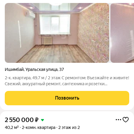
Ишимбай
,
Уральская улица
,
37
2-к. квартира, 49.7 м / 2 этаж С ремонтом: Въезжайте и живите!
Свежий, аккуратный ремонт, сантехника и розетки
подключены дополнительные хлопоты не нужны.
Инфраструктура: Мечеть в пешей доступности, детская школа
Позвонить
(можно водить ребенка пешком),
2 550 000
₽
40,2 м²
2-комн. квартира
2 этаж из 2