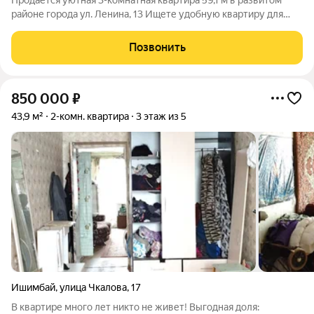
Продаётся уютная 3-комнатная квартира 59,1 м в развитом
районе города ул. Ленина, 13 Ищете удобную квартиру для
семьи с детьми, где всё необходимое находится рядом? Это
предложение сочетает комфорт, выгодное расположение и
Позвонить
отличную инфраструктуру. О
850 000
₽
43,9 м²
2-комн. квартира
3 этаж из 5
Ишимбай
,
улица Чкалова
,
17
В квартире много лет никто не живет! Выгодная доля: