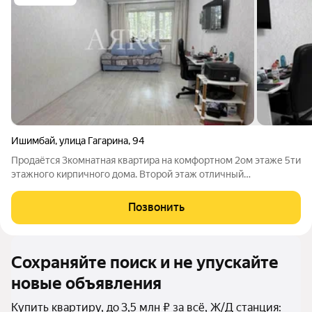
Ишимбай
,
улица Гагарина
,
94
Продаётся 3комнатная квартира на комфортном 2ом этаже 5ти
этажного кирпичного дома. Второй этаж отличный
компромисс: тихо, спокойно, без суеты верхних этажей, и при
этом не нужно высоко подниматься. Квартира с ремонтом в
Позвонить
светлых тонах ,пластиковые
Сохраняйте поиск и не упускайте
новые объявления
Купить квартиру, до 3,5 млн ₽ за всё, Ж/Д станция: