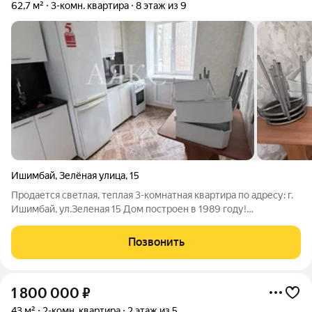
62,7 м²
3-комн. квартира
8 этаж из 9
Ишимбай
,
Зелёная улица
,
15
Продается светлая, теплая 3-комнатная квартира по адресу: г.
Ишимбай, ул.Зеленая 15 Дом построен в 1989 году!
Расположена на 8м этаже 9-ти этажного дома! Общей
площадью 62,7 кв.м. Кухня - 7,8 кв.м. Квартира для тех, кто
Позвонить
хочет ремонт по своему вкусу.
1 800 000
₽
43 м²
2-комн. квартира
2 этаж из 5