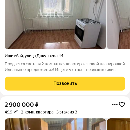
Ишимбай
,
улица Докучаева
,
14
Продается светлая 2-комнатная квартира с новой планировкой
Идеальное предложение! Ищете уютное гнездышко или
выгодное вложение? Представляем вашему вниманию
светлую, просторную двухкомнатную квартиру,
Позвонить
расположенную в престижном районе. Это не просто
2 900 000
₽
49,9 м²
2-комн. квартира
3 этаж из 3