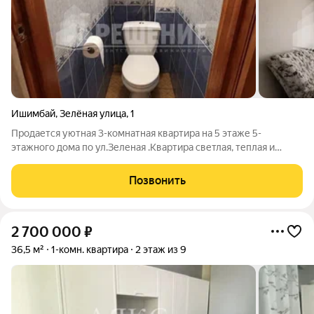
Ишимбай
,
Зелёная улица
,
1
Продается уютная 3-комнатная квартира на 5 этаже 5-
этажного дома по ул.Зеленая .Квартира светлая, теплая и
уютная. Дом , с хорошей тепло- и шумоизоляцией. Окна
выходят на обе стороны . Благоустроенный двор с двумя
Позвонить
детскими площадками. Большой
2 700 000
₽
36,5 м²
1-комн. квартира
2 этаж из 9