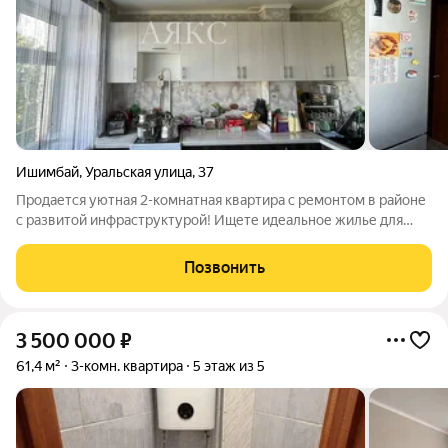
Ишимбай
,
Уральская улица
,
37
Продается уютная 2-комнатная квартира с ремонтом в районе
с развитой инфраструктурой! Ищете идеальное жилье для
своей семьи? Предлагаем вашему вниманию просторную
двухкомнатную квартиру общей площадью 50.6 кв.м.,
Позвонить
полностью готовую к проживанию.
3 500 000
₽
61,4 м²
3-комн. квартира
5 этаж из 5