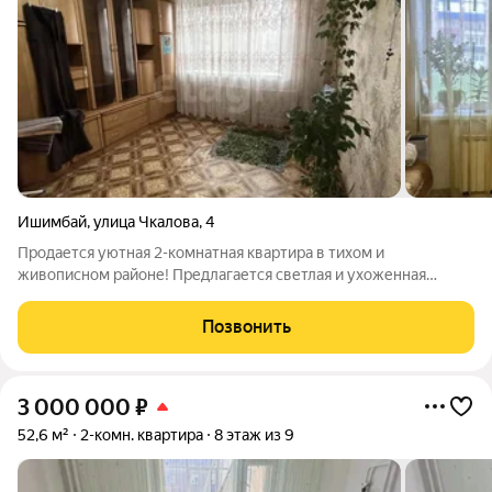
Ишимбай
,
улица Чкалова
,
4
Продается уютная 2-комнатная квартира в тихом и
живописном районе! Предлагается светлая и ухоженная
двухкомнатная квартира общей площадью 50,7 кв. м в
кирпичном доме 1989 года постройки. Квартира расположена
Позвонить
на высоком первом этаже, что сочетает
3 000 000
₽
52,6 м²
2-комн. квартира
8 этаж из 9