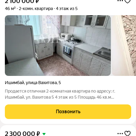
2 100 000
₽
46 м²
2-комн. квартира
4 этаж из 5
Ишимбай
,
улица Вахитова
,
5
Продается отличная 2-комнатная квартира по адресу: г.
Ишимбай, ул. Вахитова 5 4 этаж из 5 Площадь 46 кв.м
Планировка смежная Санузел совмещенный Балкон
застеклена Косметический ремонт Один взрослый
Позвонить
собственник Долгов и обременение НЕТ ID объекта в
2 300 000
₽