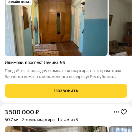
онлайн показ
Ишимбай
,
проспект Ленина
,
56
Продаётся теплая двухкомнатная квартира, на втором этаже
блочного дома, расположенного по адресу: Республика
Башкортостан, Ишимбай, проспект Ленина, 56. Общая площадь
составляет 57.2 квадратных метров, жилая площадь 34.3
Позвонить
кв.метра, а кухня занимает
3 500 000
₽
50,7 м²
2-комн. квартира
1 этаж из 5