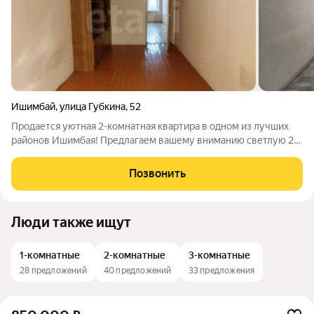
Ишимбай
,
улица Губкина
,
52
Продается уютная 2-комнатная квартира в одном из лучших
районов Ишимбая! Предлагаем вашему вниманию светлую 2-
комнатную квартиру, расположенную на 1 этаже 5-этажного
дома по одной из центральных улиц города. Удобное
Позвонить
расположение район,
Люди также ищут
1-комнатные
2-комнатные
3-комнатные
28 предложений
40 предложений
33 предложения