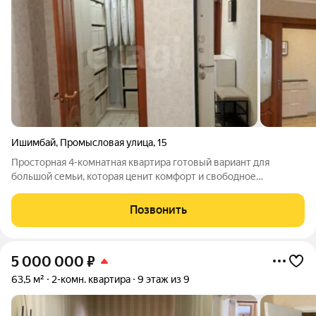
Ишимбай
,
Промысловая улица
,
15
Просторная 4-комнатная квартира готовый вариант для
большой семьи, которая ценит комфорт и свободное
пространство. Общая площадь 81 м, жилая 58,1 м, плюс
просторная кухня 9,2 м для семейных ужинов и уютная лоджия
Позвонить
3,9 м. Четыре комнаты (8,3 м, 13,6
5 000 000
₽
63,5 м²
2-комн. квартира
9 этаж из 9