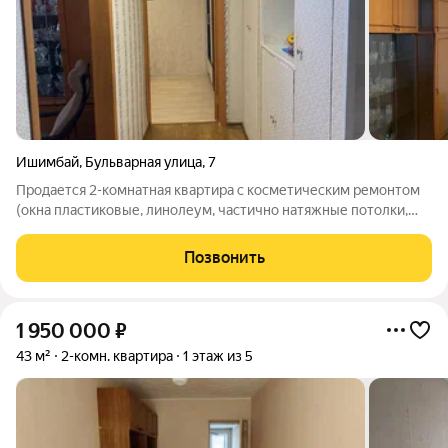
Ишимбай
,
Бульварная улица
,
7
Продается 2-комнатная квартира с косметическим ремонтом
(окна пластиковые, линолеум, частично натяжные потолки,
полулоджия застеклена). Отличный район с развитой
инфраструктурой (рядом школа, детский сад, магазины,
Позвонить
остановки общественного
1 950 000
₽
43 м²
2-комн. квартира
1 этаж из 5