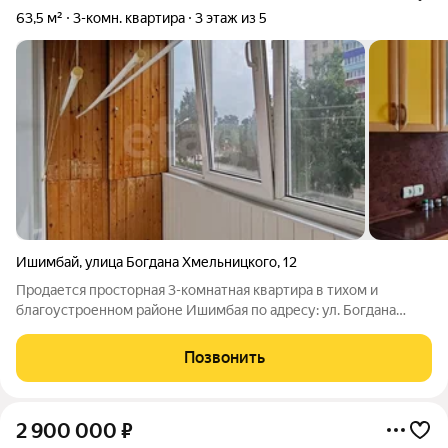
63,5 м²
3-комн. квартира
3 этаж из 5
Ишимбай
,
улица Богдана Хмельницкого
,
12
Продается просторная 3-комнатная квартира в тихом и
благоустроенном районе Ишимбая по адресу: ул. Богдана
Хмельницкого, дом 12. Уютное жилье на 3-м этаже 5-этажного
кирпичного дома, что гарантирует хорошую освещенность,
Позвонить
сухость и комфортный
2 900 000
₽