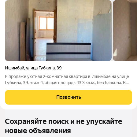
Ишимбай
,
улица Губкина
,
39
В продаже уютная 2-комнатная квартира в Ишимбае на улице
Губкина, 39, этаж 4, общая площадь 43,3 кв.м., без балкона. В
квартире сделан косметический ремонт. Кухня площадью 6 кв.
м, где можно готовить и собираться всей семьей. Санузел
Позвонить
совмещенный. Дом
Сохраняйте поиск и не упускайте
новые объявления