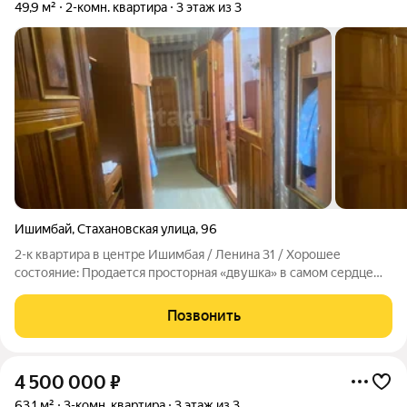
49,9 м²
2-комн. квартира
3 этаж из 3
Ишимбай
,
Стахановская улица
,
96
2-к квартира в центре Ишимбая / Ленина 31 / Хорошее
состояние: Продается просторная «двушка» в самом сердце
Ишимбая! Дом расположен в районе с развитой
инфраструктурой: вся необходимая инфраструктура
Позвонить
(магазины, остановки, школы, детские сады) в
4 500 000
₽
63,1 м²
3-комн. квартира
3 этаж из 3