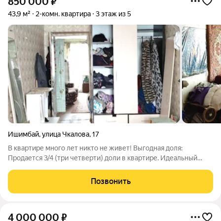
850 000
₽
43,9 м²
2-комн. квартира
3 этаж из 5
Ишимбай
,
улица Чкалова
,
17
В квартире много лет никто не живет! Выгодная доля:
Продается 3/4 (три четверти) доли в квартире. Идеальный
вариант для тех, кто ищет возможность выгодно войти в
рынок недвижимости или приобрести долю с перспективой
Позвонить
выкупа оставшейся части. Отличная
4 000 000
₽