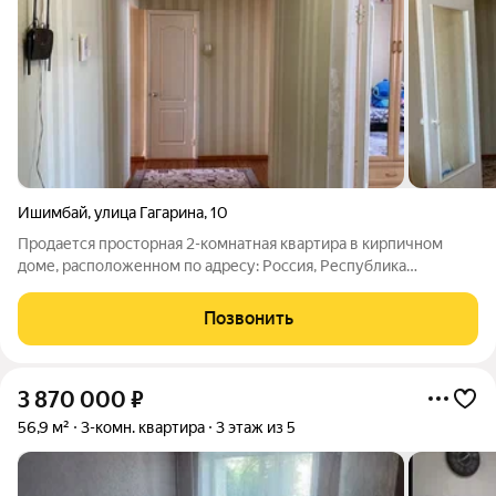
Ишимбай
,
улица Гагарина
,
10
Продается просторная 2-комнатная квартира в кирпичном
доме, расположенном по адресу: Россия, Республика
Башкортостан, Ишимбай, улица Гагарина, 10. Общая площадь
квартиры составляет 63.5 кв. м, жилая площадь 33.8 кв. м,
Позвонить
кухня 12.8 кв. м. Квартира
3 870 000
₽
56,9 м²
3-комн. квартира
3 этаж из 5