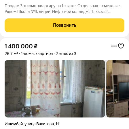
Продам 3-х комн. квартиру на 1 этаже. Отдельная + смежные.
Рядом Школа №3, лицей, Нефтяной колледж. Плюсы: 2
комнаты под ключ (свежий ремонт) + 1 комната чистая под
отделку. Окна выходят во двор (тихо, нет пыли с дороги).
Позвонить
Локация: Для семьи с
1 400 000
₽
26,7 м²
1-комн. квартира
2 этаж из 3
Ишимбай
,
улица Вахитова
,
11