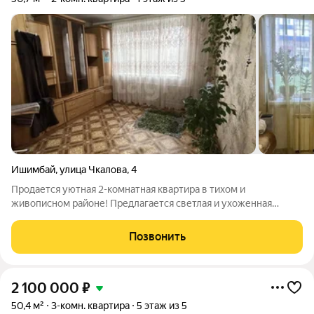
Ишимбай
,
улица Чкалова
,
4
Продается уютная 2-комнатная квартира в тихом и
живописном районе! Предлагается светлая и ухоженная
двухкомнатная квартира общей площадью 50,7 кв. м в
кирпичном доме 1989 года постройки. Квартира расположена
Позвонить
на высоком первом этаже, что сочетает
2 100 000
₽
50,4 м²
3-комн. квартира
5 этаж из 5