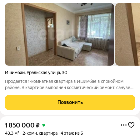
Ишимбай
,
Уральская улица
,
30
Продается 1-комнатная квартира в Ишимбае в спокойном
районе. В квартире выполнен косметический ремонт, санузел
совместный, выложен кафель Квартира светлая, без балкона,
но имеется кладовая для хранения вещей, либо можно
Позвонить
использовать как гардеробную
1 850 000
₽
43,3 м²
2-комн. квартира
4 этаж из 5