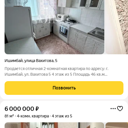
Ишимбай
,
улица Вахитова
,
5
Продается отличная 2-комнатная квартира по адресу: г.
Ишимбай, ул. Вахитова 5 4 этаж из 5 Площадь 46 кв.м
Планировка смежная Санузел совмещенный Балкон
застеклена Косметический ремонт Один взрослый
Позвонить
собственник Долгов и обременение НЕТ ID объекта в
6 000 000
₽
81 м²
4-комн. квартира
4 этаж из 5