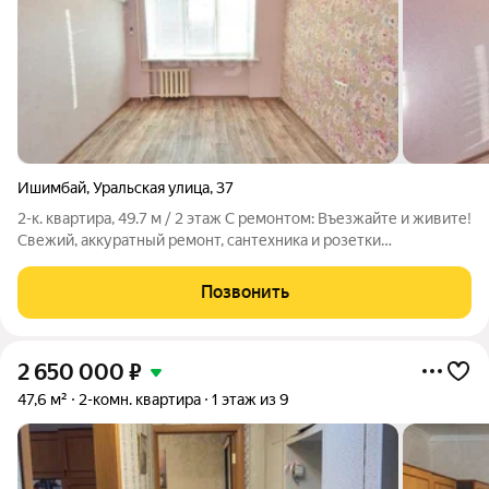
Ишимбай
,
Уральская улица
,
37
2-к. квартира, 49.7 м / 2 этаж С ремонтом: Въезжайте и живите!
Свежий, аккуратный ремонт, сантехника и розетки
подключены дополнительные хлопоты не нужны.
Инфраструктура: Мечеть в пешей доступности, детская школа
Позвонить
(можно водить ребенка пешком),
2 650 000
₽
47,6 м²
2-комн. квартира
1 этаж из 9