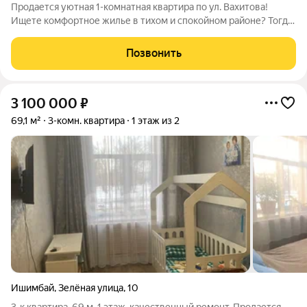
Продается уютная 1-комнатная квартира по ул. Вахитова!
Ищете комфортное жилье в тихом и спокойном районе? Тогда
этот вариант именно для вас! Преимущества квартиры:
Кирпичный дом 2000 года постройки теплый, надежный и с
Позвонить
хорошей шумоизоляцией.
3 100 000
₽
69,1 м²
3-комн. квартира
1 этаж из 2
Ишимбай
,
Зелёная улица
,
10