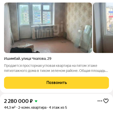
Ишимбай
,
улица Чкалова
,
29
Продается просторная угловая квартира на пятом этаже
пятиэтажного дома в тихом зеленом районе. Общая площадь
50 кв. м включает изолированную комнату, кухню, раздельный
санузел, кладовую и балкон. Угловое расположение
Позвонить
обеспечивает обилие естественного
2 280 000
₽
44,3 м²
2-комн. квартира
4 этаж из 5