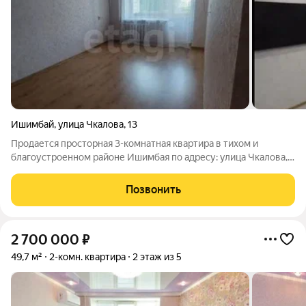
Ишимбай
,
улица Чкалова
,
13
Продается просторная 3-комнатная квартира в тихом и
благоустроенном районе Ишимбая по адресу: улица Чкалова,
дом 13. Это отличный вариант для семьи, ценящей комфорт и
домашнее тепло. Квартира расположена в кирпичном,
Позвонить
надежном доме 1972 года
2 700 000
₽
49,7 м²
2-комн. квартира
2 этаж из 5