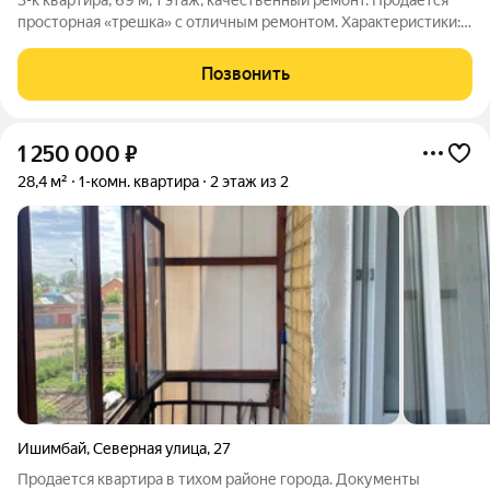
3-к квартира, 69 м, 1 этаж, качественный ремонт. Продается
просторная «трешка» с отличным ремонтом. Характеристики:
Площадь: 69 кв. м. Этаж: 1. Состояние: Отличное. Выполнен
современный ремонт (не «бабушкин» вариант). Установлена
Позвонить
новая сантехника,
1 250 000
₽
28,4 м²
1-комн. квартира
2 этаж из 2
Ишимбай
,
Северная улица
,
27
Продается квартира в тихом районе города. Документы