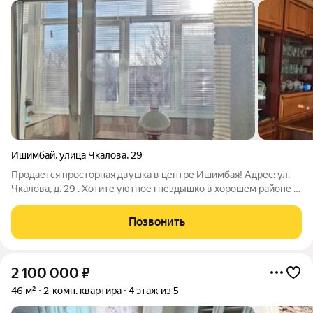
Ишимбай
,
улица Чкалова
,
29
Продается просторная двушка в центре Ишимбая! Адрес: ул.
Чкалова, д. 29 . Хотите уютное гнездышко в хорошем районе с
развитой инфраструктурой? Рассмотрите этот вариант!
Квартира расположена на 4-м этаже 5-этажного кирпичного
Позвонить
дома 1970 года постройки
2 100 000
₽
46 м²
2-комн. квартира
4 этаж из 5