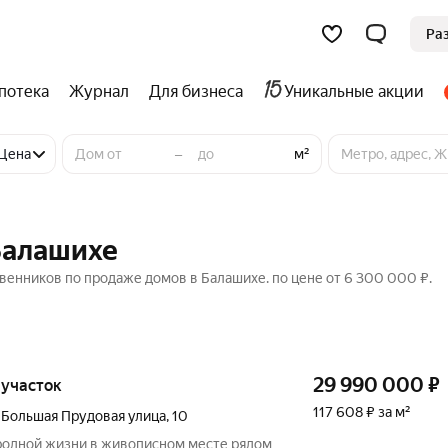
Ра
потека
Журнал
Для бизнеса
Уникальные акции
–
Цена
м²
Балашихе
венников по продаже домов в Балашихе. по цене от 6 300 000 ₽.
29 990 000
₽
, участок
117 608 ₽ за м²
,
Большая Прудовая улица
,
10
ородной жизни в живописном месте рядом