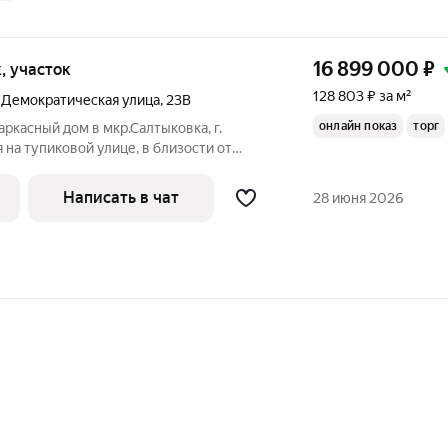
16 899 000
₽
к, участок
128 803 ₽ за м²
,
Демократическая улица
,
23В
онлайн показ
торг
аркасный дом в мкр.Салтыковка, г.
 на тупиковой улице, в близости от
. До ст. Кучино и Салтыковка 20
нат. 1 этаж: веранда, котельная, кухня,
Написать в чат
28 июня 2026