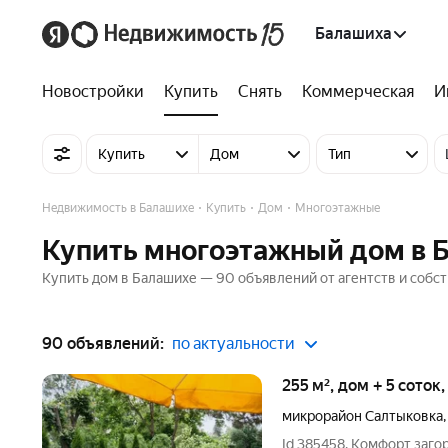
Балашиха
Новостройки
Купить
Снять
Коммерческая
И
Купить
Дом
Тип
Недвижимость в Балашихе
Купить
Дом
Многоэтажные
Купить многоэтажный дом в 
Купить дом в Балашихе — 90 объявлений от агентств и собст
90 объявлений:
по актуальности
255 м², дом + 5 соток
микрорайон Салтыковка
Id 385458. Комфорт заг