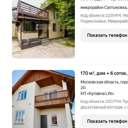
микрорайон Салтыковка
Код объекта: 2235414. 
Подмосковье. Микрорайо
пешком до МЦД (D4), ме
30-35 мин (м. Курская). 
Показать телефон
оборудована вместител
+
24
170 м², дом + 6 соток
Московская область
,
гор
20
КП «Купавна Life»
Код объекта: 2207114. 
двухэтажный коттедж, с 
коммуникациями для кру
Дом газифицирован, ото
Показать телефон
скважина, канализация с