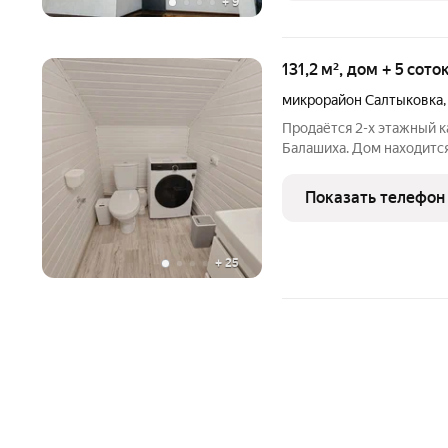
+
9
131,2 м², дом + 5 сото
микрорайон Салтыковка
Продаётся 2-х этажный к
Балашиха. Дом находится
Салтыковского лесопарка
мин.пешком. В доме 5 ком
Показать телефон
зал, совмещенный
+
25