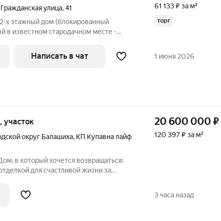
61 133 ₽ за м²
,
Гражданская улица
,
41
торг
 2-х этажный дом (блокированный
й в известном стародачном месте -
е. До станции МЦД Салтыковская 7 мин
Никольская - 10 мин пешком, но в
Написать в чат
1 июня 2026
20 600 000
₽
к, участок
120 397 ₽ за м²
одской округ Балашиха
,
КП Купавна лайф
Дом, в который хочется возвращаться:
отделкой для счастливой жизни за
сокие потолки 3,1 метра, панорамное
аполняющее пространство светом, и уют
3 часа назад