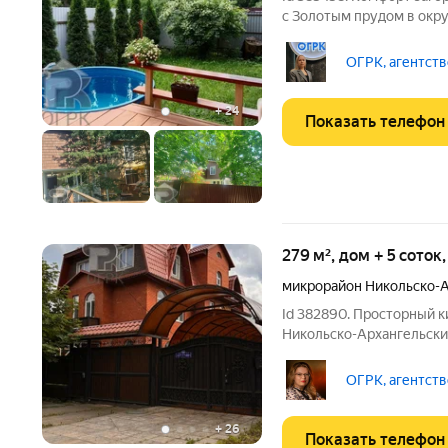
с Золотым прудом в окр
бизнес сдачи жилья в а
арендаторами ! Предлагается к продаже теплый дом 255 кв.м. из
ОГРК, агентств
газоблока и
+
24
Показать телефон
279 м², дом + 5 соток
микрорайон Никольско-
Id 382890. Просторный 
Никольско-Архангельский с у
загородной жизни в шаге от Москв
для тех, кто ценит бала
ОГРК, агентств
городской
+
26
Показать телефон