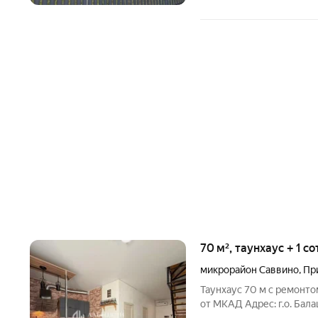
70 м², таунхаус + 1 с
микрорайон Саввино
,
Пр
Таунхаус 70 м с ремонто
от МКАД Адрес: г.о. Бал