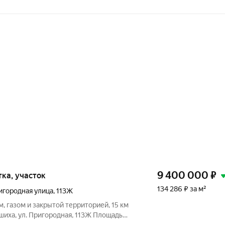
9 400 000
₽
отка, участок
134 286 ₽ за м²
игородная улица
,
113Ж
м, газом и закрытой территорией, 15 км
ашиха, ул. Пригородная, 113Ж Площадь