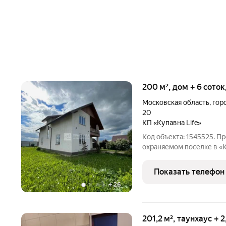
200 м², дом + 6 соток
Московская область
,
гор
20
КП «Купавна Life»
Код объекта: 1545525. П
охраняемом поселке в «К
на монолитной плите то
фасаду декоративна
Показать телефон
+
26
201,2 м², таунхаус + 