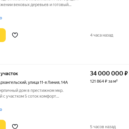
ужении вековых деревьев и готовый
ренду двух квартир с уже имеющимися
о
4 часа назад
34 000 000
₽
, участок
121 864 ₽ за м²
Архангельский
,
улица 11-я Линия
,
14А
кирпичный дом в престижном мкр.
частком 5 соток комфорт
ы. Этот дом идеальный вариант
нс между уединением и доступностью
о
5 часов назад