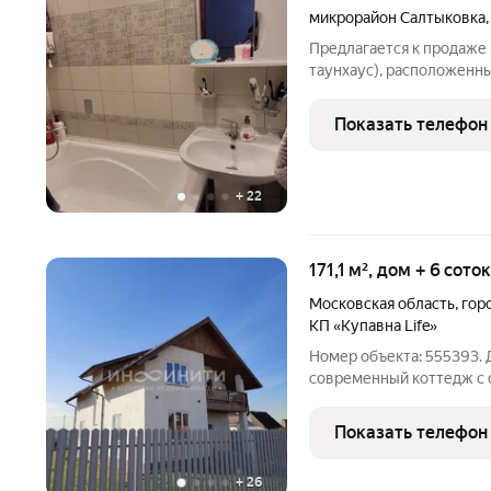
микрорайон Салтыковка
Предлагается к продаже
таунхаус), расположенны
Подмосковной Салтыковк
пешком, до станции МЦД 
Показать телефон
глубине квартала,
+
22
171,1 м², дом + 6 сото
Московская область
,
гор
КП «Купавна Life»
Номер объекта: 555393. 
современный коттедж с 
городом Представьте: вы
остекление лестницы, н
Показать телефон
теплых полов под
+
26