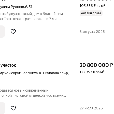
105 556 ₽ за м²
,
улица Рудневой
,
51
онлайн показ
Уютный двухэтажный дом в ближайшем
н Салтыковка, расположен в 7 мин
тро Новокосино 20 мин, до кольцевой
Первый этаж: Холл (прихожая)
3 августа 2026
ьным
20 800 000
₽
, участок
122 353 ₽ за м²
одской округ Балашиха
,
КП Купавна лайф
,
Продается новый современный
полной чистовой отделкой и со всеми
глогодичного проживания всей семьи.
пление газовое, водоснабжение-
27 июля 2026
ептик.