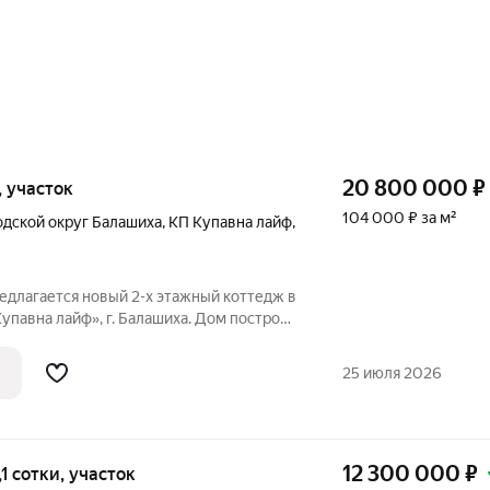
20 800 000
₽
, участок
104 000 ₽ за м²
одской округ Балашиха
,
КП Купавна лайф
,
редлагается новый 2-х этажный коттедж в
упавна лайф», г. Балашиха. Дом построен
лщиной 30см из блоков «Бонолит». По
я штукатурка «Короед». Перекрытия
25 июля 2026
12 300 000
₽
2,1 сотки, участок