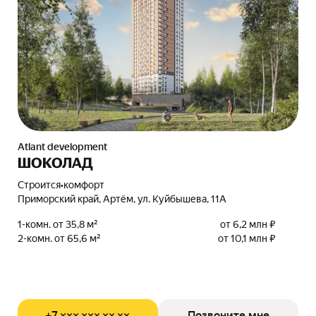
Atlant development
ШОКОЛАД
Строится
•
комфорт
Приморский край, Артём, ул. Куйбышева, 11А
1-комн. от 35,8 м²
от 6,2 млн ₽
2-комн. от 65,6 м²
от 10,1 млн ₽
+7 ××× ××× ×× ××
Позвоните мне