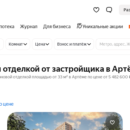
Ра
потека
Журнал
Для бизнеса
Уникальные акции
Комнат
Цена
Взнос и платёж
 отделкой от застройщика в Арт
рновой отделкой площадью от 33 м² в Артёме по цене от 5 482 600 
о цене