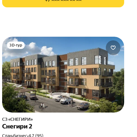
3D-тур
СЗ «СНЕГИРИ»
Снегири 2
Сдан
•
бизнес
•
4.7 (95)