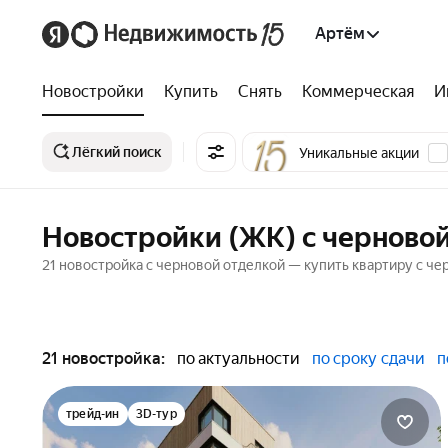
Артём
Новостройки
Купить
Снять
Коммерческая
И
Лёгкий поиск
Уникальные акции
Новостройки (ЖК) с черновой
21 новостройка с черновой отделкой — купить квартиру с че
21 новостройка:
по актуальности
по сроку сдачи
п
трейд-ин
3D-тур