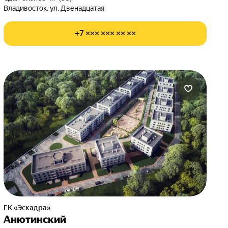
Владивосток, ул. Двенадцатая
+7 ××× ××× ×× ××
ГК «Эскадра»
Анютинский