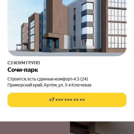
СЗ ХОУМ ГРУПП
Сочи-парк
Строится, есть сданные
•
комфорт
•
4.3 (24)
Приморский край, Артём, ул. 3-я Ключевая
+7 ××× ××× ×× ××