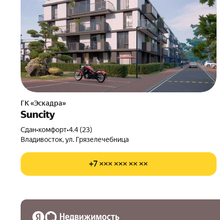
ГК «Эскадра»
Suncity
Сдан
•
комфорт
•
4.4 (23)
Владивосток, ул. Грязелечебница
+7 ××× ××× ×× ××