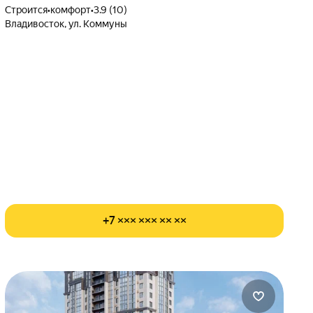
Строится
•
комфорт
•
3.9 (10)
Владивосток, ул. Коммуны
+7 ××× ××× ×× ××