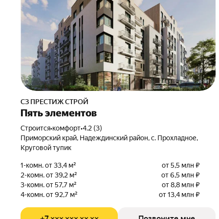
СЗ ПРЕСТИЖ СТРОЙ
Пять элементов
Строится
•
комфорт
•
4.2 (3)
Приморский край, Надеждинский район, с. Прохладное,
Круговой тупик
1-комн. от 33,4 м²
от 5,5 млн ₽
2-комн. от 39,2 м²
от 6,5 млн ₽
3-комн. от 57,7 м²
от 8,8 млн ₽
4-комн. от 92,7 м²
от 13,4 млн ₽
+7 ××× ××× ×× ××
Позвоните мне