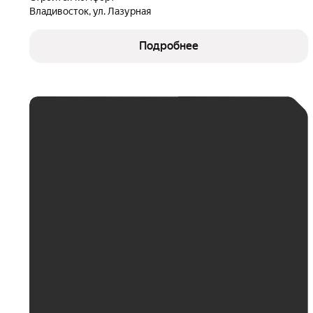
Владивосток, ул. Лазурная
Подробнее
ЕЖЕМЕСЯЧНЫЙ
ПЛАТЁЖ
До 30 тыс. ₽
До 50 тыс. ₽
До 70 тыс. ₽
До 100 тыс. ₽