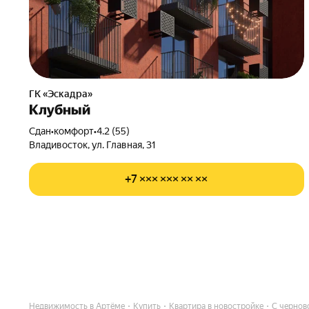
ГК «Эскадра»
Клубный
Сдан
•
комфорт
•
4.2 (55)
Владивосток, ул. Главная, 31
+7 ××× ××× ×× ××
Недвижимость в Артёме
Купить
Квартира в новостройке
С чернов