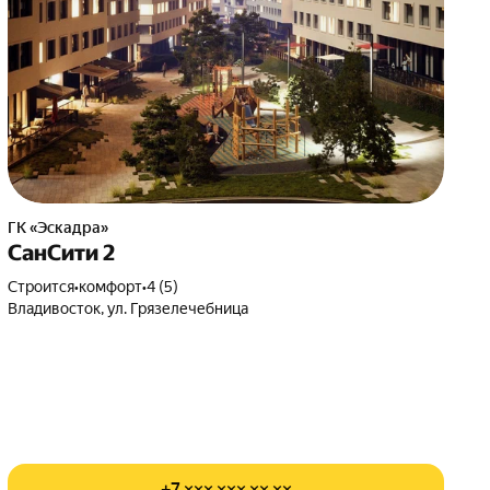
ГК «Эскадра»
СанСити 2
Строится
•
комфорт
•
4 (5)
Владивосток, ул. Грязелечебница
+7 ××× ××× ×× ××