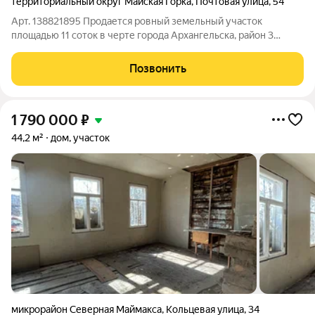
территориальный округ Майская Горка
,
Почтовая улица
,
54
Арт. 138821895 Продается ровный земельный участок
площадью 11 соток в черте города Архангельска, район 3
лесозавода. Характеристики участка:Кадастровый номер:
29:22:060417:24 Категория земель: Земли населенных
Позвонить
пунктов. Форма участка: Правильная
1 790 000
₽
44,2 м²
дом, участок
микрорайон Северная Маймакса
,
Кольцевая улица
,
34