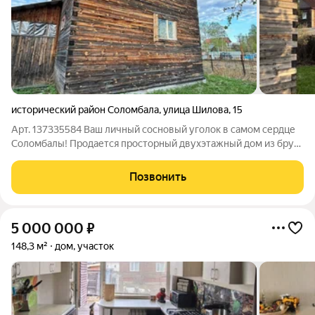
исторический район Соломбала
,
улица Шилова
,
15
Арт. 137335584 Ваш личный сосновый уголок в самом сердце
Соломбалы! Продается просторный двухэтажный дом из бруса
(90,7 кв. м) для тех, кто мечтает о загородном уюте, оставаясь
в центре городской жизни. Это идеальный «чистый холст»:
Позвонить
основные
5 000 000
₽
148,3 м²
дом, участок