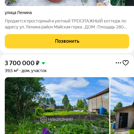
улица Ленина
Продается просторный и уютный ТРЕХЭТАЖНЫЙ коттедж по
адресу ул. Ленина район Майская горка . ДОМ : Площадь 280
кв. м Фундамент бетонные сваи Внешняя отделка сайдинг
Утеплен с наружной и внутренней стороны (бальзат
Позвонить
стеновой,технониколь) С внутренней
3 700 000
₽
39,5 м²
дом, участок