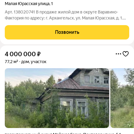
Малая Юрасская улица
,
1
Арт. 138020741 В продаже жилой дом в округе Варавино-
Фактория по адресу: г. Архангельск, ул. Малая Юрасская, д. 1.
Общая площадь - 106,7 м2 Жилая - 55,2 м2 Участок 22,58 сотки
На участке имеется 2 гаража, баня, 2 дома соединённые между
Позвонить
собой,
4 000 000
₽
77,2 м²
дом, участок