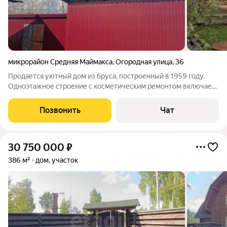
микрорайон Средняя Маймакса
,
Огородная улица
,
36
Продается уютный дом из бруса, построенный в 1959 году.
Одноэтажное строение с косметическим ремонтом включает
две комнаты и просторную кухню. На территории имеется
баня, что добавляет дополнительный комфорт. Участок 13
Позвонить
Чат
соток, огорожен забором из
30 750 000
₽
386 м²
дом, участок