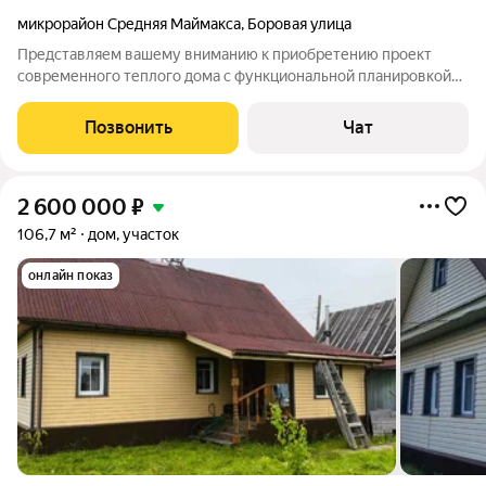
микрорайон Средняя Маймакса
,
Боровая улица
Представляем вашему вниманию к приобретению проект
современного теплого дома с функциональной планировкой
по каркасной технологии. Дом расположен в Маймаксанском
округе, в частном секторе, д.Совет (ориентир 25 лз)
Позвонить
Чат
Фундамент жб сваи 1501504000 2 этажа
2 600 000
₽
106,7 м²
дом, участок
онлайн показ