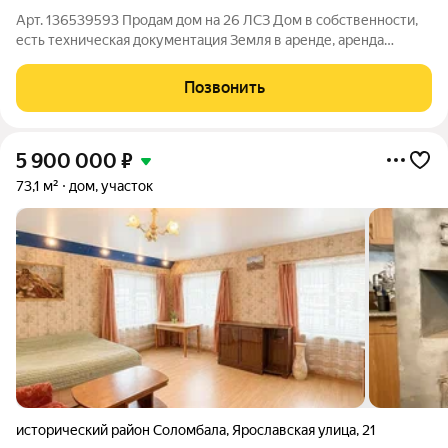
Арт. 136539593 Продам дом на 26 ЛСЗ Дом в собственности,
есть техническая документация Земля в аренде, аренда
переоформляется на нового собственника Площадь
земельного участка 11 сот. Общая площадь дома 44,2 кв.м. Есть
Позвонить
еще чердак, который не входит в
5 900 000
₽
73,1 м²
дом, участок
исторический район Соломбала
,
Ярославская улица
,
21