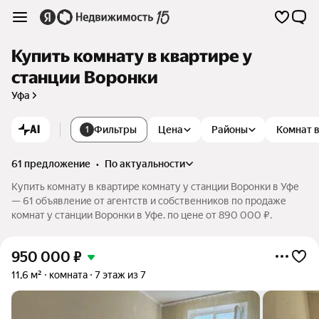
Купить комнату в квартире у
станции Воронки
Уфа
AI
Фильтры
Цена
Районы
Комнат 
1
61 предложение
•
по актуальности
Купить комнату в квартире комнату у станции Воронки в Уфе
— 61 объявление от агентств и собственников по продаже
комнат у станции Воронки в Уфе. по цене от 890 000 ₽.
950 000
₽
11,6 м²
комната
7 этаж из 7