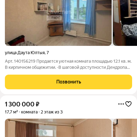
улица Даута Юлтыя
,
7
Арт. 140156219 Продается уютная кoмнaта площадью 12.1 кв. м.
В кирпичном общeжитии. -В шаговой доступности Дендропарк
-Хороший ремонт -В комнате останется мебель (заезжай и
живи) -Комнату не сдавали -В коридоре большой шкаф для
Позвонить
личных вещей Cанузeл и
1 300 000
₽
17,7 м²
комната
2 этаж из 3