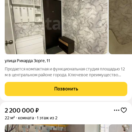
улица Рихарда Зорге
,
11
Продается компактная и функциональная студия площадью 12
м в центральном районе города. Ключевое преимущество
изолированный собственный санузел, что обеспечивает
полное отсутствие общих зон и максимальное удобство. Вся
Позвонить
представленная на фотографиях
2 200 000
₽
22 м²
комната
1 этаж из 2