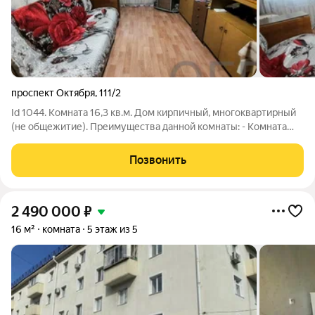
проспект Октября
,
111/2
Id 1044. Комната 16,3 кв.м. Дом кирпичный, многоквартирный
(не общежитие). Преимущества данной комнаты: - Комната
теплая; - Был сделан косметический ремонт: на полу
линолеум, на стенах светлые обои, потолок - натяжной, окно -
Позвонить
пластиковое; - Остается
2 490 000
₽
16 м²
комната
5 этаж из 5