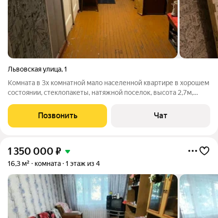
Львовская улица
,
1
Комната в 3х комнатной мало населенной квартире в хорошем
состоянии, стеклопакеты, натяжной поселок, высота 2,7м,
МОП а хорошем состоянии: в коридоре, прихожей новые
обои.развитая инфраструктура школа садик, поликлиника,
Позвонить
Чат
почта в шаговой доступности.
1 350 000
₽
16,3 м²
комната
1 этаж из 4