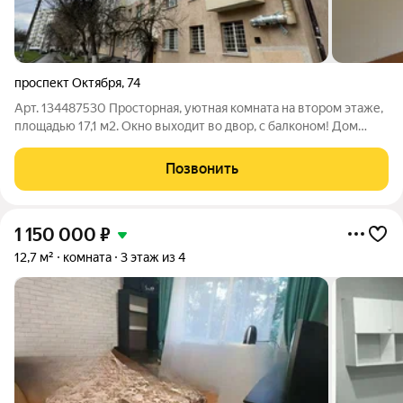
проспект Октября
,
74
Арт. 134487530 Просторная, уютная комната на втором этаже,
площадью 17,1 м2. Окно выходит во двор, с балконом! Дом
кирпичный! Удобная транспортная доступность, можно
добраться в любую точку города Места общего пользования в
Позвонить
хорошем состоянии. РЕМОНТ:
1 150 000
₽
12,7 м²
комната
3 этаж из 4