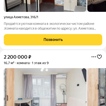
улица Ахметова
,
316/1
Продаётся уютная комната в экологически чистом районе
.Комната находится в общежитии по адресу: ул. Ахметова
д.316 .Площадь-12,8 кв. м, 9/9 этаж. Комната с ремонтом и
мебелью , без балкона.Caнузeл и душевая на 2 хозяина, кухня
Позвонить
общая. Рядом остановка
2 200 000
₽
16,7 м²
комната
1 этаж из 9