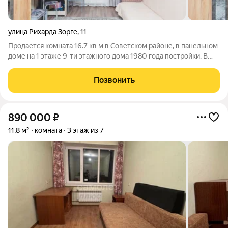
улица Рихарда Зорге
,
11
Продается комната 16.7 кв м в Советском районе, в панельном
доме на 1 этаже 9-ти этажного дома 1980 года постройки. В
комнате выполнен косметический ремонт. В комнате имеется
свой санузел, душевая. Встроенная кухня. Мебель остается
Позвонить
новым владельцам.
890 000
₽
11,8 м²
комната
3 этаж из 7