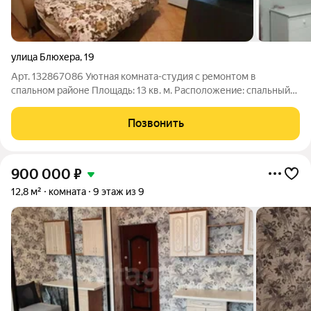
улица Блюхера
,
19
Арт. 132867086 Уютная комната-студия с ремонтом в
спальном районе Площадь: 13 кв. м. Расположение: спальный
район Особенности помещения: Качественный ремонт:
евроокно, натяжной потолок Новая входная дверь с надежной
Позвонить
фурнитурой Солнечная сторона
900 000
₽
12,8 м²
комната
9 этаж из 9