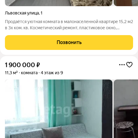
Львовская улица
,
1
Продаётся уютная комната в малонаселенной квартире 15,2 м2
в 3х ком. кв. Косметический ремонт, пластиковое окно,
натяжной потолок. Газовая колонка- всегда есть горячая вода!
Соседи хорошие. Во дворе есть места для парковки.
Позвонить
Инфраструктура: рядом
1 900 000
₽
11,3 м²
комната
4 этаж из 9