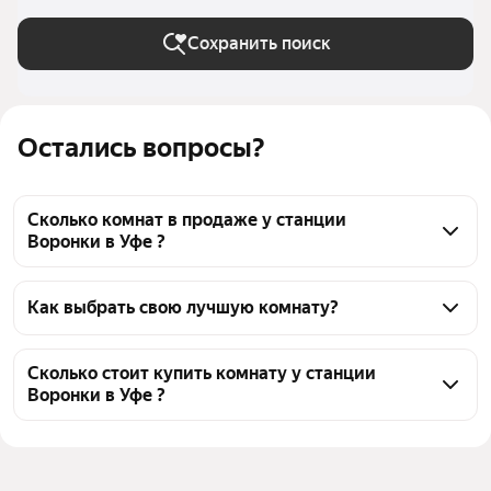
Сохранить поиск
Остались вопросы?
Сколько комнат в продаже у станции
Воронки в Уфе ?
На Яндекс Недвижимости в продаже у станции 
Воронки в Уфе 61 комната, из них 1 объявление от 
Как выбрать свою лучшую комнату?
собственников, 60 объявлений от агентств
Чтобы купить комнату в квартире у станции 
Воронки, воспользуйтесь тепловой картой для 
Сколько стоит купить комнату у станции
Воронки в Уфе ?
оценки инфраструктуры и транспортной 
доступности в выбранном районе у станции 
Цена за квадратный метр
58 036 — 199 231 ₽
Воронки в Уфе
Площадь
9 — 99 м²
Для легкого выбора подходящей комнаты в верхней 