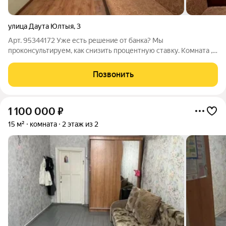
улица Даута Юлтыя
,
3
Арт. 95344172 Уже есть решение от банка? Мы
проконсультируем, как снизить процентную ставку. Комната ,
расположенная по адресу: ул. Даута Юлтыя, 3 37 этажность.
Общая площадь 11.8 м2. В коридоре сделан хороший ремонт.
Позвонить
Отличный вариант для студента.
1 100 000
₽
15 м²
комната
2 этаж из 2