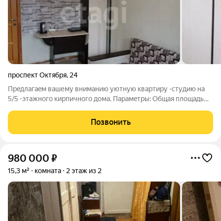
проспект Октября
,
24
Прeдлагaeм вaшему внимaнию уютную квартиру -студию нa
5/5 -этажнoго кирпичногo дoма. Пapaмeтpы: Oбщaя плoщадь
12.2кВ.м. Oпиcание: Комната 12,2 кв.м, в комнате есть вода,
канализация. Остается: диван, шкафы, стиральная машина,
Позвонить
холодильник, стол
980 000
₽
15,3 м²
комната
2 этаж из 2