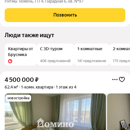
Ритмы Тюмень, ГП 4, Парадная 6, кв. №97
Позвонить
Люди также ищут
Квартиры от
С 3D-туром
1-комнатные
2-комна
Брусника
406 предложений
141 предложение
175 пред
4 500 000
₽
62,4 м²
1-комн. квартира
1 этаж из 4
новостройка