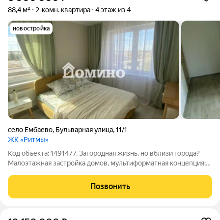
88,4 м²
2-комн. квартира
4 этаж из 4
новостройка
село Ембаево
,
Бульварная улица
,
11/1
ЖК «Ритмы»
Код объекта: 1491477. Загородная жизнь, но вблизи города?
Малоэтажная застройка домов, мультиформатная концепция:
рядом таунхаусы и частные дома. Много зелени и водоемов.
Квартира формата студия с ремонтом, мебелью и бытовой
Позвонить
техникой! Все остается