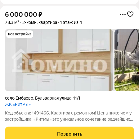
6 000 000
₽
78,3 м²
2-комн. квартира
1 этаж из 4
новостройка
село Ембаево
,
Бульварная улица
,
11/1
ЖК «Ритмы»
Код объекта: 1491466. Квартира с ремонтом! Цена ниже чем у
застройщика! «Ритмы» это уникальное сочетание редчайших
экологических характеристик, авторской архитектуры и
безупречного транспортного сообщения. В «Ритмах» не
Позвонить
придется жертвовать желанием