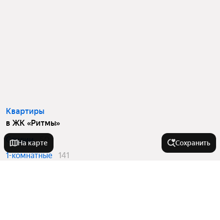
Квартиры
в ЖК «Ритмы»
Студии
50
На карте
Сохранить
1-комнатные
141
2-комнатные
175
3-комнатные
134
Вторичный рынок