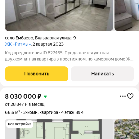
село Ембаево
,
Бульварная улица
,
9
ЖК «Ритмы»
, 2 квартал 2023
Код предложения ID 827465. Предлагается уютная
двухкомнатная квартира в престижном, но камерном доме ЖК
«Ритмы». Внутри всё готово для жизни: хороший ремонт,
можно сразу заезжать и жить. Очень удобная «распашонка»:
Позвонить
Написать
изолированные комнаты, просторная
8 030 000
₽
от 28 847 ₽ в месяц
66,6 м²
2-комн. квартира
4 этаж из 4
новостройка