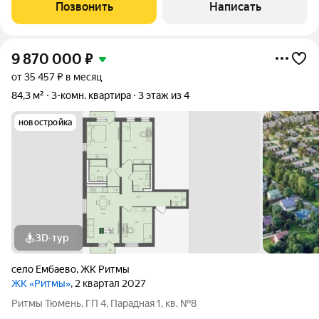
Современный ремонт, просторная кухня-гостиная и спальня.В
Позвонить
Написать
квартире выполнен современный качественный ремонт от
9 870 000
₽
от 35 457 ₽ в месяц
84,3 м²
3-комн. квартира
3 этаж из 4
новостройка
3D-тур
село Ембаево
,
ЖК Ритмы
ЖК «Ритмы»
, 2 квартал 2027
Ритмы Тюмень, ГП 4, Парадная 1, кв. №8