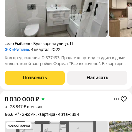
село Ембаево
,
Бульварная улица
,
11
ЖК «Ритмы»
, 4 квартал 2022
Код предложения ID 677453. Продам квартиру-студию в доме
малоэтажной застройки. Формат "Все включено". В квартире
выполнен качественный ремонт, остается абсолютно все. Во
дворе детские площадки для разных возрастных групп, а
Позвонить
Написать
также перголы для отдыха
8 030 000
₽
от 28 847 ₽ в месяц
66,6 м²
2-комн. квартира
4 этаж из 4
новостройка