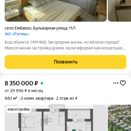
село Ембаево
,
Бульварная улица
,
11/1
ЖК «Ритмы»
Код объекта: 1491468. Загородная жизнь, но вблизи города?
Малоэтажная застройка домов, мультиформатная концепция:
рядом таунхаусы и частные дома. Много зелени и водоемов.
Квартира формата студия с ремонтом, мебелью и бытовой
Позвонить
техникой! Все остается
8 350 000
₽
от 29 996 ₽ в месяц
68,1 м²
2-комн. квартира
2 этаж из 4
новостройка