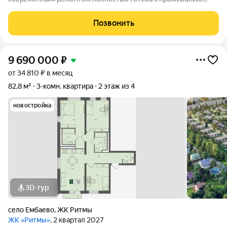
дружной семьи. Кухня-гостиная 20.5 м2 Спальни 13,3/17,5
м2Санузел 4,6 м2 коридор 7,6 м2 Своя газовая котельная.
Позвонить
Малоэтажный формат жилья дает
9 690 000
₽
от 34 810 ₽ в месяц
82,8 м²
3-комн. квартира
2 этаж из 4
новостройка
3D-тур
село Ембаево
,
ЖК Ритмы
ЖК «Ритмы»
, 2 квартал 2027