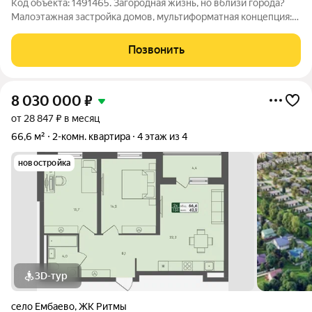
Код объекта: 1491465. Загородная жизнь, но вблизи города?
Малоэтажная застройка домов, мультиформатная концепция:
рядом таунхаусы и частные дома. Много зелени и водоемов.
Квартира формата студия с ремонтом, мебелью и бытовой
Позвонить
техникой! Все остается
8 030 000
₽
от 28 847 ₽ в месяц
66,6 м²
2-комн. квартира
4 этаж из 4
новостройка
3D-тур
село Ембаево
,
ЖК Ритмы