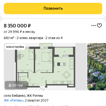
рядом таунхаусы и частные дома. Много зелени и водоемов.
Квартира формата студия с ремонтом, мебелью и бытовой
Позвонить
техникой! Все остается
8 350 000
₽
от 29 996 ₽ в месяц
68,1 м²
2-комн. квартира
2 этаж из 4
новостройка
3D-тур
село Ембаево
,
ЖК Ритмы
ЖК «Ритмы»
, 2 квартал 2027