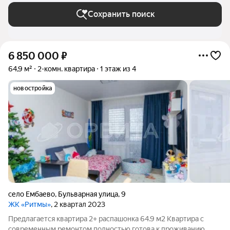
Сохранить поиск
6 850 000
₽
64,9 м²
2-комн. квартира
1 этаж из 4
новостройка
село Ембаево
,
Бульварная улица
,
9
ЖК «Ритмы»
, 2 квартал 2023
Предлагается квартира 2+ распашонка 64.9 м2 Квартира с
современным ремонтом полностью готова к проживанию