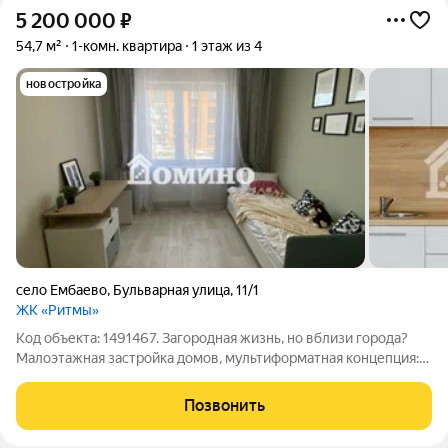
5 200 000
₽
54,7 м²
1-комн. квартира
1 этаж из 4
новостройка
село Ембаево
,
Бульварная улица
,
11/1
ЖК «Ритмы»
Код объекта: 1491467. Загородная жизнь, но вблизи города?
Малоэтажная застройка домов, мультиформатная концепция:
рядом таунхаусы и частные дома. Много зелени и водоемов.
Квартира формата студия с ремонтом, мебелью и бытовой
Позвонить
техникой! Все остается