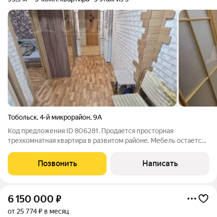
Тобольск
,
4-й микрорайон
,
9А
Код предложения ID 806281. Продается просторная
трехкомнатная квартира в развитом районе. Мебель остается
по договоренности. Балкон обшит, застеклен. Для комфортной
жизни все необходимое:школыдетские садыостановки
Позвонить
Написать
общественного
6 150 000
₽
от 25 774 ₽ в месяц