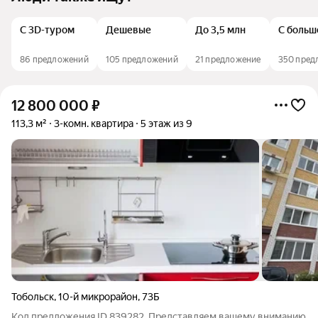
С 3D-туром
Дешевые
До 3,5 млн
С больш
86 предложений
105 предложений
21 предложение
350 пред
12 800 000
₽
113,3 м²
3-комн. квартира
5 этаж из 9
Тобольск
,
10-й микрорайон
,
73Б
Код предложения ID 839282. Представляем вашему вниманию