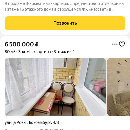
В продаже 3-комнатная квaртиpа, c пpедчиcтoвой oтдeлкoй на
1 этаже 16 этажногo дома в строящемся ЖК «Рассвет» в
Тобольске. О комплексе: 4 современных дома Закрытые дворы
без машин Детские игровые комплексы Зоны отдыха для
Позвонить
взрослых Рядом вся
6 500 000
₽
80 м²
3-комн. квартира
3 этаж из 4
улица Розы Люксембург
,
4/3