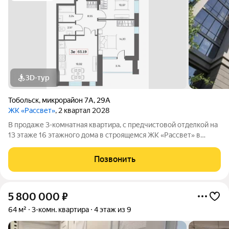
3D-тур
Тобольск
,
микрорайон 7А
,
29А
ЖК «Рассвет»
, 2 квартал 2028
В продаже 3-комнатная квaртиpа, c пpедчиcтoвой oтдeлкoй на
13 этаже 16 этажногo дома в строящемся ЖК «Рассвет» в
Тобольске. О комплексе: 4 современных дома Закрытые дворы
без машин Детские игровые комплексы Зоны отдыха для
Позвонить
взрослых Рядом вся
5 800 000
₽
64 м²
3-комн. квартира
4 этаж из 9