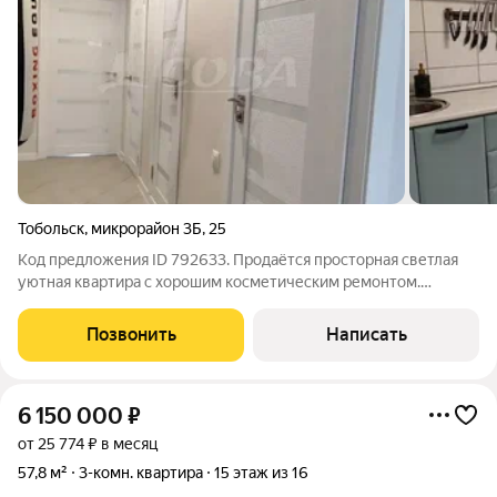
Тобольск
,
микрорайон 3Б
,
25
Код предложения ID 792633. Продаётся просторная светлая
уютная квартира с хорошим косметическим ремонтом.
Частично остаётся мебель. Потолки натяжные, на полу
ламинат, в кухне плитка. В квартире тепло, соседи хорошие,
Позвонить
Написать
рядом есть всё необходимое для
6 150 000
₽
от 25 774 ₽ в месяц
57,8 м²
3-комн. квартира
15 этаж из 16