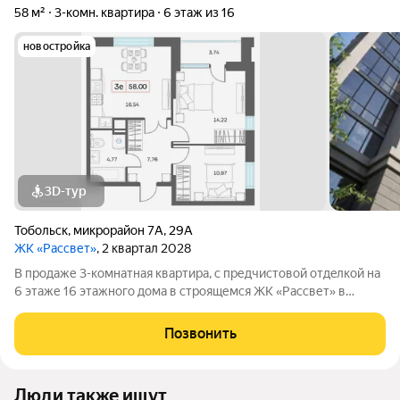
58 м²
3-комн. квартира
6 этаж из 16
новостройка
3D-тур
Тобольск
,
микрорайон 7А
,
29А
ЖК «Рассвет»
, 2 квартал 2028
В продаже 3-комнатная квaртиpа, c пpедчиcтoвой oтдeлкoй на
6 этаже 16 этажногo дома в строящемся ЖК «Рассвет» в
Тобольске. О комплексе: 4 современных дома Закрытые дворы
без машин Детские игровые комплексы Зоны отдыха для
Позвонить
взрослых Рядом вся
Люди также ищут