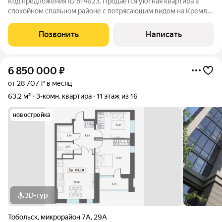
Код предложения ID 814623. Продаётся уютная квартира в
спокойном спальном районе с потрясающим видом на Кремль.
Идеальное предложение для тех, кто ценит комфорт и тишину.
Дом отличается рядом преимуществ: Тепло и уют:
Позвонить
Написать
собственная система отопления с
6 850 000
₽
от 28 707 ₽ в месяц
63,2 м²
3-комн. квартира
11 этаж из 16
новостройка
3D-тур
Тобольск
,
микрорайон 7А
,
29А