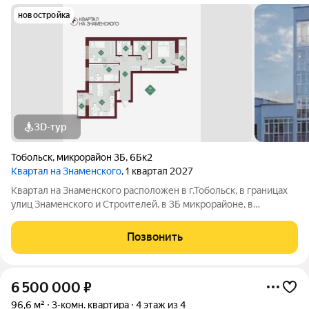
новостройка
3D-тур
Тобольск
,
микрорайон 3Б
,
6Бк2
Квартал на Знаменского
, 1 квартал 2027
Квартал на Знаменского расположен в г.Тобольск, в границах
улиц Знаменского и Строителей, в 3Б микрорайоне, в
инфраструктурном центре города. Жизнь в центре событий:
рядом вся семейная инфраструктура - областная больница №3,
Позвонить
перинатальный центр,
6 500 000
₽
96,6 м²
3-комн. квартира
4 этаж из 4