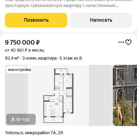
просторную трёхкомнатную квартиру с качественным
ремонтом. Дом находится в закрытом дворе это обеспечивает
безопасность. На территории есть парковка и детская
Позвонить
Написать
площадка.Рядом с домом расположена
9 750 000
₽
от 40 861 ₽ в месяц
92,4 м²
3-комн. квартира
5 этаж из 8
новостройка
3D-тур
Тобольск
,
микрорайон 7А
,
29