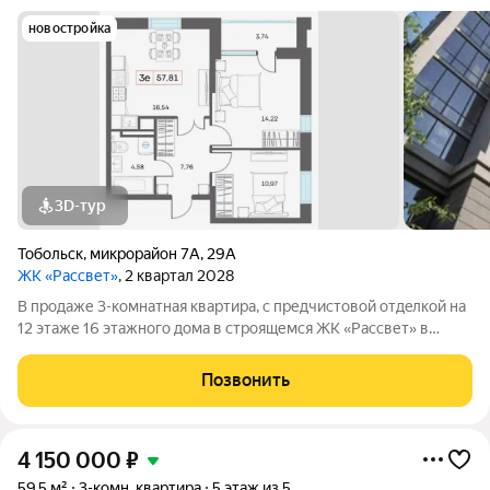
новостройка
3D-тур
Тобольск
,
микрорайон 7А
,
29А
ЖК «Рассвет»
, 2 квартал 2028
В продаже 3-комнатная квaртиpа, c пpедчиcтoвой oтдeлкoй на
12 этаже 16 этажногo дома в строящемся ЖК «Рассвет» в
Тобольске. О комплексе: 4 современных дома Закрытые дворы
без машин Детские игровые комплексы Зоны отдыха для
Позвонить
взрослых Рядом вся
4 150 000
₽
59,5 м²
3-комн. квартира
5 этаж из 5