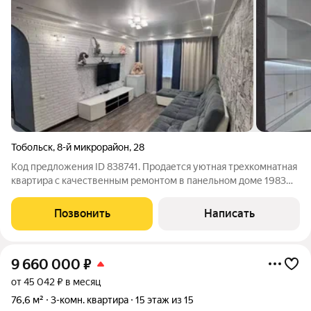
Тобольск
,
8-й микрорайон
,
28
Код предложения ID 838741. Продается уютная трехкомнатная
квартира с качественным ремонтом в панельном доме 1983
года постройки.Квартира расположена на комфортном 3-м
этаже 9-этажного дома. Все комнаты изолированные, что
Позвонить
Написать
обеспечивает удобство для
9 660 000
₽
от 45 042 ₽ в месяц
76,6 м²
3-комн. квартира
15 этаж из 15