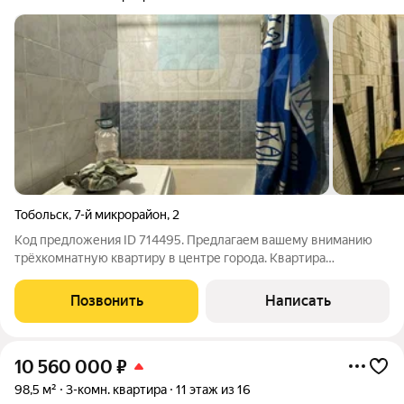
Тобольск
,
7-й микрорайон
,
2
Код предложения ID 714495. Предлагаем вашему вниманию
трёхкомнатную квартиру в центре города. Квартира
нуждается в ремонте, что позволит вам обустроить ее по
своему виденью. Т.к это центральный район города, данная
Позвонить
Написать
квартира отличный вариант для сдачи
10 560 000
₽
98,5 м²
3-комн. квартира
11 этаж из 16