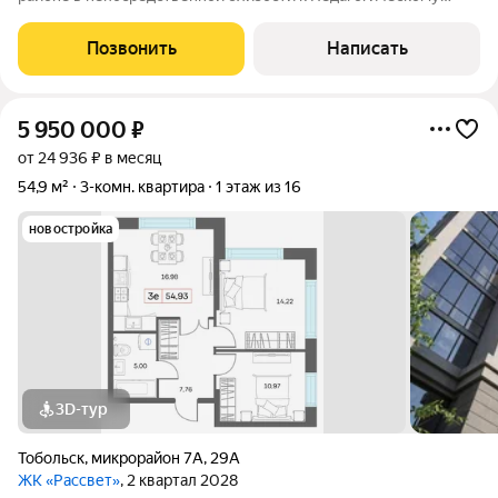
университету, в пешей доступности сетевые магазины,
аптеки, остановочные комплексы. Натяжной потолок в
Позвонить
Написать
коридоре, кухне, санузле и в ванной.
5 950 000
₽
от 24 936 ₽ в месяц
54,9 м²
3-комн. квартира
1 этаж из 16
новостройка
3D-тур
Тобольск
,
микрорайон 7А
,
29А
ЖК «Рассвет»
, 2 квартал 2028