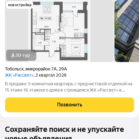
новостройка
3D-тур
Тобольск
,
микрорайон 7А
,
29А
ЖК «Рассвет»
, 2 квартал 2028
В продаже 3-комнатная квaртиpа, c пpедчиcтoвой oтдeлкoй на
15 этаже 16 этажногo дома в строящемся ЖК «Рассвет» в
Тобольске. О комплексе: 4 современных дома Закрытые дворы
без машин Детские игровые комплексы Зоны отдыха для
Позвонить
взрослых Рядом вся
Сохраняйте поиск и не упускайте
новые объявления