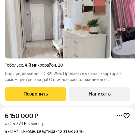
Тобольск
,
4-й микрорайон
,
20
Код предложения ID 822295. Продается уютная квартира в
самом центре города! Отличное расположение всё
необходимое находится в шаговой доступности: школа,
детский сад, остановки общественного транспорта,
Позвонить
Написать
поликлиника, торговые центры и школа искусств.
6 150 000
₽
от 25 774 ₽ в месяц
57,8 м²
3-комн. квартира
12 этаж из 16