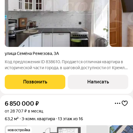
улица Семёна Ремезова
,
3А
Код предложения ID 838610. Продается отличная квартира в
исторической части города, в шаговой доступности от Кремля.
Современная планировка, просторная кухня-гостиная, и две
уютные изолированные спальни. Хороший ремонт: стены
Позвонить
Написать
идеально выровнены, на
6 850 000
₽
от 28 707 ₽ в месяц
63,2 м²
3-комн. квартира
13 этаж из 16
новостройка