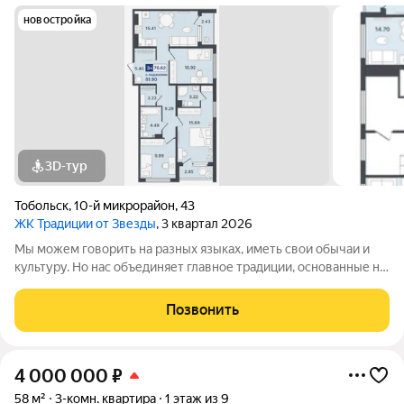
новостройка
3D-тур
Тобольск
,
10-й микрорайон
,
43
ЖК Традиции от Звезды
, 3 квартал 2026
Мы можем говорить на разных языках, иметь свои обычаи и
культуру. Но нас объединяет главное традиции, основанные на
вечных ценностях: доме, любви, уважении, добрососедстве и
гостеприимстве. ЖК «Традиции от Звезды» это жилой
Позвонить
комплекс комфорт-класса,
4 000 000
₽
58 м²
3-комн. квартира
1 этаж из 9