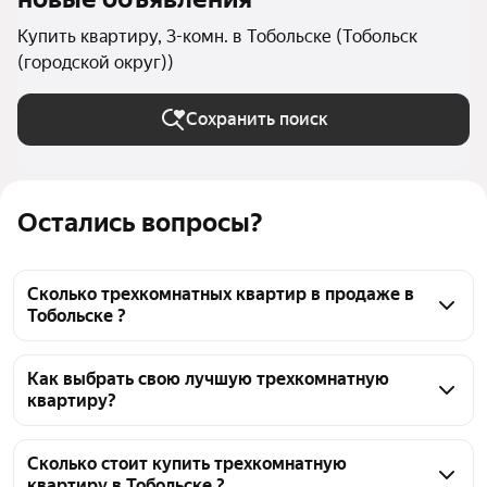
Купить квартиру, 3-комн. в Тобольске (Тобольск
(городской округ))
Сохранить поиск
Остались вопросы?
Сколько трехкомнатных квартир в продаже в
Тобольске ?
На Яндекс Недвижимости в продаже в Тобольске 
467 трехкомнатных квартир, из них 381 объявление 
Как выбрать свою лучшую трехкомнатную
квартиру?
от агентств, 86 объявлений от застройщиков
Чтобы купить 3-комнатную квартиру, 
воспользуйтесь тепловой картой для оценки 
Сколько стоит купить трехкомнатную
квартиру в Тобольске ?