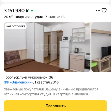
3 151 980
₽
26 м²
квартира-студия
7 этаж из 16
новостройка
Тобольск
,
15-й микрорайон
,
36
ЖК «Знаменский»
, 1 квартал 2016
Уважаемые покупатели! Вашему вниманию предлагается
отличная комфортная студия. В квартире выполнен
современный ремонт, из качественных материалов. При
продаже останется мебель и бытовая техника. Самый новый и
Позвонить
благоустроенный район города с развитой