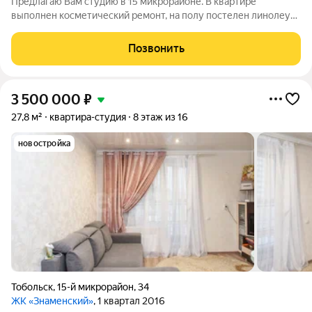
Предлагаю Вам студию в 15 микрорайоне. В квартире
выполнен косметический ремонт, на полу постелен линолеум,
обои в светлых тонах. Санузел совмещенный, выложен
кафельной плиткой. Балкон большой, застеклен. Квартира
Позвонить
полностью меблированная и
3 500 000
₽
27,8 м²
квартира-студия
8 этаж из 16
новостройка
Тобольск
,
15-й микрорайон
,
34
ЖК «Знаменский»
, 1 квартал 2016