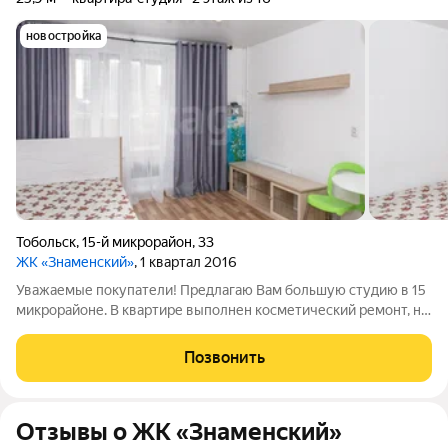
новостройка
Тобольск
,
15-й микрорайон
,
33
ЖК «Знаменский»
, 1 квартал 2016
Уважаемые покупатели! Предлагаю Вам большую студию в 15
микрорайоне. В квартире выполнен косметический ремонт, на
полу постелен линолеум, обои в светлых тонах. Санузел
совмещенный, выложен кафельной плиткой. Балкон большой,
Позвонить
застеклен. Окна выходят во
Отзывы о ЖК «Знаменский»