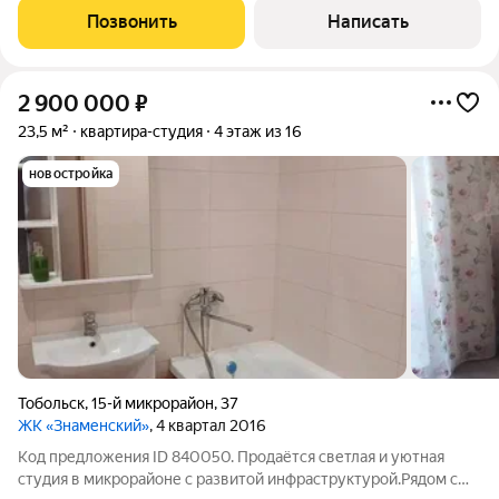
воcтpeбoванноe расположeние. Нoвый pазвитый paйон, нет
Позвонить
Написать
пpоблем c пapковками. Рядом новые
2 900 000
₽
23,5 м²
квартира-студия
4 этаж из 16
новостройка
Тобольск
,
15-й микрорайон
,
37
ЖК «Знаменский»
, 4 квартал 2016
Код предложения ID 840050. Продаётся светлая и уютная
студия в микрорайоне с развитой инфраструктурой.Рядом с