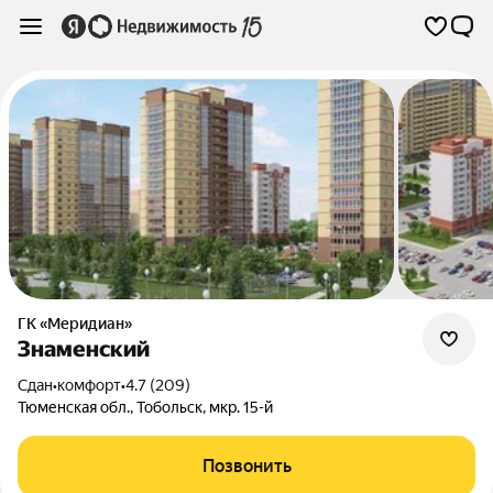
ГК «Меридиан»
Знаменский
Сдан
•
комфорт
•
4.7 (209)
Тюменская обл.
,
Тобольск
,
мкр. 15-й
Позвонить