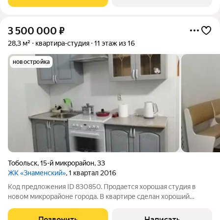
техника по договоренности. В
3 500 000
₽
28,3 м²
квартира-студия
11 этаж из 16
новостройка
Тобольск
,
15-й микрорайон
,
33
ЖК «Знаменский»
, 1 квартал 2016
Код предложения ID 830850. Продается хорошая студия в
новом микрорайоне города. В квартире сделан хороший
ремонт, свободна от проживания. При продаже остается
мебель и техника по договоренности. В пешей доступности
Позвонить
Написать