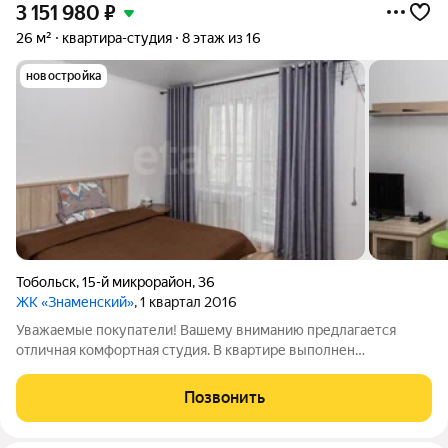
3 151 980
₽
26 м²
квартира-студия
8 этаж из 16
новостройка
Тобольск
,
15-й микрорайон
,
36
ЖК «Знаменский»
, 1 квартал 2016
Уважаемые покупатели! Вашему вниманию предлагается
отличная комфортная студия. В квартире выполнен
современный ремонт. При продаже останется мебель и
бытовая техника. Самый новый и благоустроенный район
Позвонить
города с развитой инфраструктурой , новая