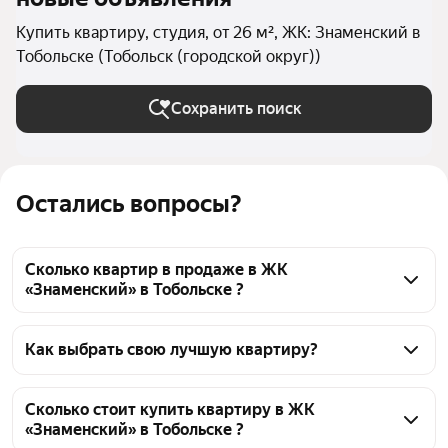
Купить квартиру, студия, от 26 м², ЖК: Знаменский в
Тобольске (Тобольск (городской округ))
Сохранить поиск
Остались вопросы?
Сколько квартир в продаже в ЖК
«Знаменский» в Тобольске ?
На Яндекс Недвижимости в продаже в ЖК 
«Знаменский» в Тобольске 51 квартира, из них 51 
Как выбрать свою лучшую квартиру?
объявление от агентств
Чтобы купить квартиру - студию площадью 26 кв.м. 
в ЖК «Знаменский», воспользуйтесь тепловой 
Сколько стоит купить квартиру в ЖК
«Знаменский» в Тобольске ?
картой для оценки инфраструктуры и 