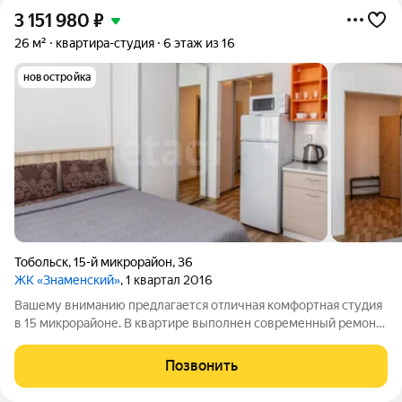
3 151 980
₽
26 м²
квартира-студия
6 этаж из 16
новостройка
Тобольск
,
15-й микрорайон
,
36
ЖК «Знаменский»
, 1 квартал 2016
Вашему вниманию предлагается отличная комфортная студия
в 15 микрорайоне. В квартире выполнен современный ремонт.
При продаже останется вся мебель и бытовая техника. Район
новый и благоустроенный с развитой инфраструктурой ,новая
Позвонить
школа, новый детский