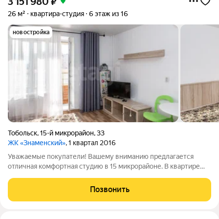
3 151 980
₽
26 м²
квартира-студия
6 этаж из 16
новостройка
Тобольск
,
15-й микрорайон
,
33
ЖК «Знаменский»
, 1 квартал 2016
Уважаемые покупатели! Вашему вниманию предлагается
отличная комфортная студию в 15 микрорайоне. В квартире
выполнен современный ремонт. При продаже останется вся
мебель и бытовая техника. Район новый и благоустроенный,
Позвонить
новая школа, новый детский сад,