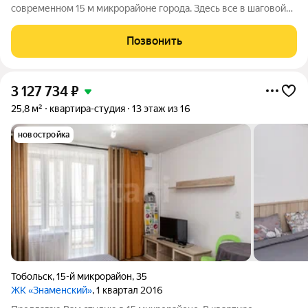
современном 15 м микрорайоне города. Здесь все в шаговой
доступности: школа- одна из лучших в области, детский сад,
масса магазинов, в том числе и гипермаркет Лента. Удобные
Позвонить
парковки,
3 127 734
₽
25,8 м²
квартира-студия
13 этаж из 16
новостройка
Тобольск
,
15-й микрорайон
,
35
ЖК «Знаменский»
, 1 квартал 2016