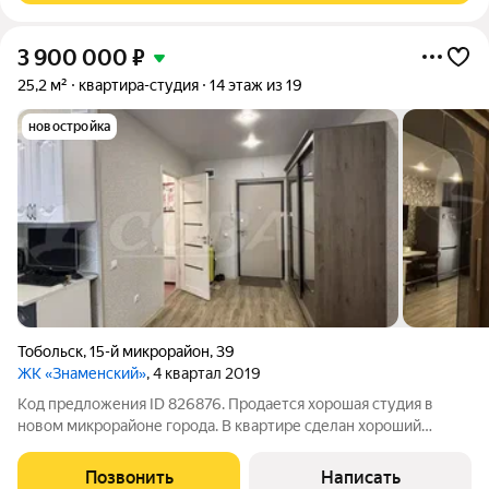
3 900 000
₽
25,2 м²
квартира-студия
14 этаж из 19
новостройка
Тобольск
,
15-й микрорайон
,
39
ЖК «Знаменский»
, 4 квартал 2019
Код предложения ID 826876. Продается хорошая студия в
новом микрорайоне города. В квартире сделан хороший
ремонт, в квартире почти никто не жил, в аренде не была,
свободна от проживания. При продаже остается мебель и
Позвонить
Написать