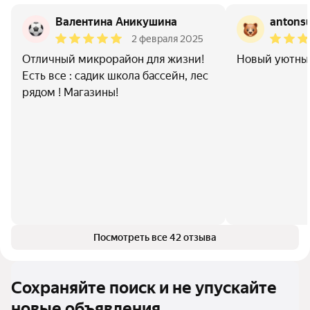
Валентина Аникушина
antons
2 февраля 2025
Отличный микрорайон для жизни!
Новый уютны
Есть все : садик школа бассейн, лес
рядом ! Магазины!
Посмотреть все 42 отзыва
Сохраняйте поиск и не упускайте
новые объявления