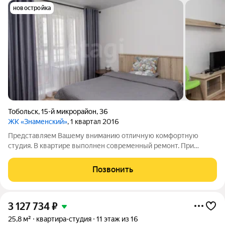
новостройка
Тобольск
,
15-й микрорайон
,
36
ЖК «Знаменский»
, 1 квартал 2016
Представляем Вашему вниманию отличную комфортную
студия. В квартире выполнен современный ремонт. При
продаже останется мебель и бытовая техника. Отличный
вариант для сдачи в аренду. Самый новый и благоустроенный
Позвонить
район города с развитой
3 127 734
₽
25,8 м²
квартира-студия
11 этаж из 16