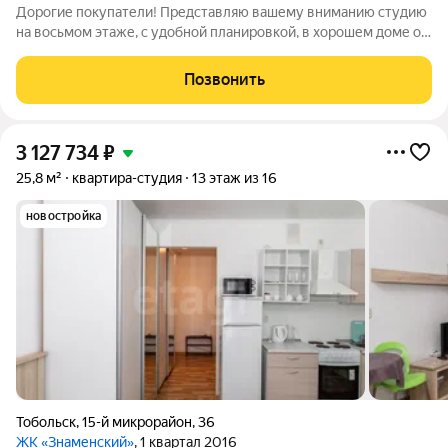
Дорогие покупатели! Представляю вашему вниманию студию
на восьмом этаже, с удобной планировкой, в хорошем доме от
застройщика "Меридиан", в квартире сделан косметический
ремонт. В шаговой доступности школа, детский сад. Рядом
Позвонить
находится гипермаркет
3 127 734
₽
25,8 м²
квартира-студия
13 этаж из 16
новостройка
Тобольск
,
15-й микрорайон
,
36
ЖК «Знаменский»
, 1 квартал 2016