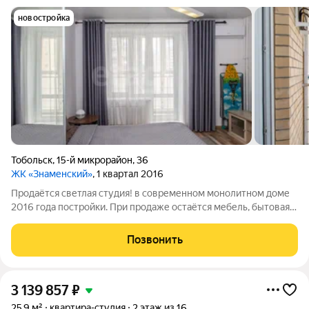
новостройка
Тобольск
,
15-й микрорайон
,
36
ЖК «Знаменский»
, 1 квартал 2016
Продаётся светлая студия! в современном монолитном доме
2016 года постройки. При продаже остаётся мебель, бытовая
техника, шторы и всё необходимое, поэтому можно заехать
сразу после сделки без дополнительных вложений. В
Позвонить
квартире выполнен аккуратный
3 139 857
₽
25,9 м²
квартира-студия
2 этаж из 16