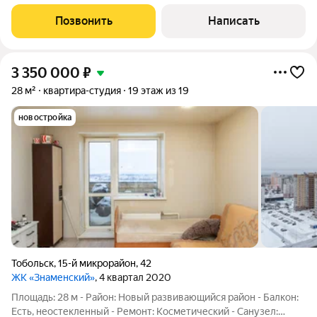
домом есть всё необходимое для комфортной жизни:детский
сад, школа, магазины, спортивные площадки, детские
Позвонить
Написать
площадки, спортзал, спортивный
3 350 000
₽
28 м²
квартира-студия
19 этаж из 19
новостройка
Тобольск
,
15-й микрорайон
,
42
ЖК «Знаменский»
, 4 квартал 2020
Площадь: 28 м - Район: Новый развивающийся район - Балкон:
Есть, неостекленный - Ремонт: Косметический - Санузел: