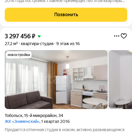
2016 года постройки. Главное преимущество этой квартиры
она уже полностью укомплектована для жизни. В квартире
выполнен аккуратный косметический ремонт: совмещённый
Позвонить
санузел в кафеле; большой
3 297 456
₽
27,2 м²
квартира-студия
9 этаж из 16
новостройка
Тобольск
,
15-й микрорайон
,
34
ЖК «Знаменский»
, 1 квартал 2016
Продается отличная студия в новом, активно развивающемся