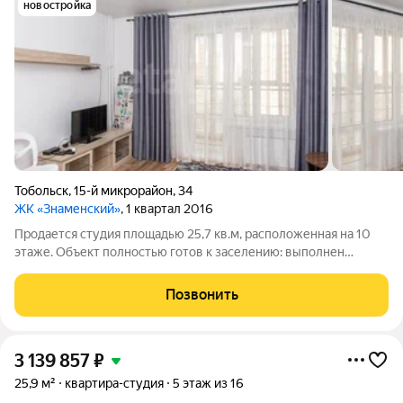
новостройка
Тобольск
,
15-й микрорайон
,
34
ЖК «Знаменский»
, 1 квартал 2016
Продается студия площадью 25,7 кв.м, расположенная на 10
этаже. Объект полностью готов к заселению: выполнен
качественный косметический ремонт с нейтральной отделкой.
Высокий этаж гарантирует обилие естественного света и
Позвонить
прекрасные виды, а также
3 139 857
₽
25,9 м²
квартира-студия
5 этаж из 16