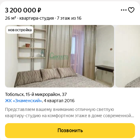
3 200 000
₽
26 м²
квартира-студия
7 этаж из 16
новостройка
Тобольск
,
15-й микрорайон
,
37
ЖК «Знаменский»
, 4 квартал 2016
Представляем вашему вниманию отличную светлую
квартиру-студию на комфортном этаже в доме современной
постройки в новом развитом микрорайоне города. В квартире
выполнен свежий ремонт в светлых спокойных тонах. Санузел
Позвонить
совмещён. Просторный балкон