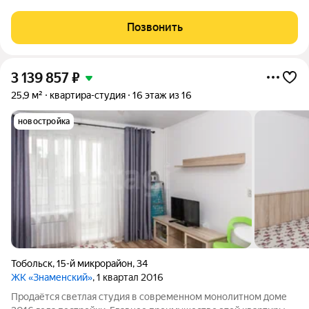
Совмещенный Преимущества: - Небольшая площадь
позволяет оптимизировать пространство и сделать его
Позвонить
функциональным. - Развивающийся район
3 139 857
₽
25,9 м²
квартира-студия
16 этаж из 16
новостройка
Тобольск
,
15-й микрорайон
,
34
ЖК «Знаменский»
, 1 квартал 2016
Продаётся светлая студия в современном монолитном доме