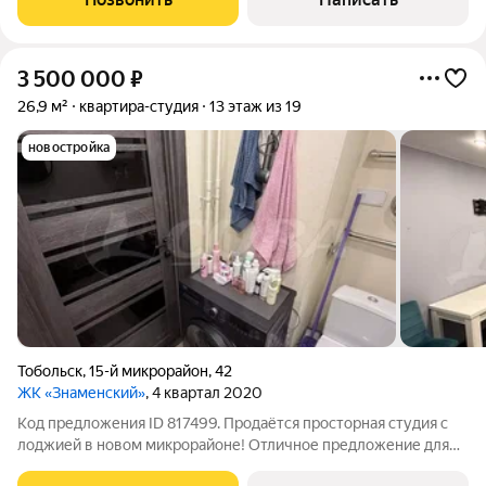
школа, детский сад, сетевые
3 500 000
₽
26,9 м²
квартира-студия
13 этаж из 19
новостройка
Тобольск
,
15-й микрорайон
,
42
ЖК «Знаменский»
, 4 квартал 2020
Код предложения ID 817499. Продаётся просторная студия с
лоджией в новом микрорайоне! Отличное предложение для
тех, кто ценит комфорт и удобство! Рядом автобусные