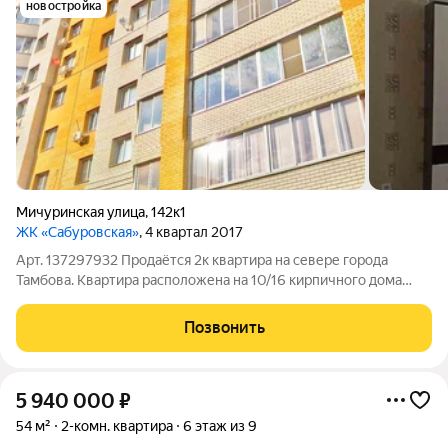
новостройка
Мичуринская улица
,
142к1
ЖК «Сабуровская»
, 4 квартал 2017
Арт. 137297932 Продаётся 2к квартира на севере города
Тамбова. Квартира расположена на 10/16 кирпичного дома
2014 г постройки. Общая площадь - 60 кв.м., комнаты
изолированные (распашонка), кухня - 12 кв.м. с выходом на
Позвонить
лоджию, гостиная - 20 кв.м.
5 940 000
₽
54 м²
2-комн. квартира
6 этаж из 9