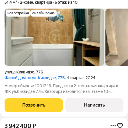
51,4 м²
2-комн. квартира
5 этаж из 10
новостройка
онлайн показ
улица Киквидзе
,
77Б
Жилой дом по ул. Киквидзе, 77Б
, 4 квартал 2024
Номер объекта: 1001246. Продается 2-комнатная квартира в
ЖК ул.Киквидзе 77Б. Квартира находится на 5 этаже 10-
этажного дома, площадь 51,4 кв.м. Планировка квартиры
предусматривает просторную гостиную, уютную спальню,
Позвонить
Написать
полностью оборудованную кухню и
3 942 400
₽