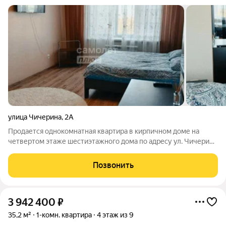
улица Чичерина
,
2А
Продается однокомнатная квартира в кирпичном доме на
четвертом этаже шестиэтажного дома по адресу ул. Чичерина
2А. Только для вас данную квартиру вы можете приобрести от
наших банков партнеров со ставкой от 11.9% годовых.
Позвонить
Квартира с хорошим
3 942 400
₽
35,2 м²
1-комн. квартира
4 этаж из 9