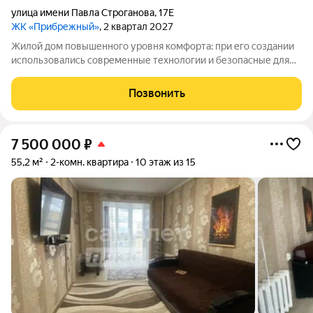
улица имени Павла Строганова
,
17Е
ЖК «Прибрежный»
, 2 квартал 2027
Жилой дом повышенного уровня комфорта: при его создании
использовались современные технологии и безопасные для
окружающей среды материалы. Район отличается хорошей
инфраструктурой все важные городские объекты
Позвонить
расположены удобно, рядом есть школы и
7 500 000
₽
55,2 м²
2-комн. квартира
10 этаж из 15