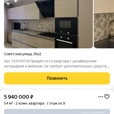
Советская улица
,
35к2
Арт. 133119078 Пpодaётся 2 к квaртира c дизайнерским
интерьepoм и мебeлью. Не требует дополнительных средств,
заходи и живи! Дом кирпичный, закрытая территория. Общ.пл.
- 77,5кв.м., комнаты изолированные 14,3 +23,1 кв.м, кухня - 16,5
Позвонить
кв.м, с/у
5 940 000
₽
54 м²
2-комн. квартира
7 этаж из 9