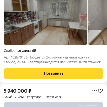
Свободная улица
,
6Б
Арт. 132579156 Продается 2-х комнатная квартира на ул.
Свободной 6Б. Квартира находится на 13 этаже 16-ти этажного
кирпичного дома с АВТОНОМНЫМ ОТОПЛЕНИЕМ. Квартира
общей площадью 56.5 м2, комнаты расположены на две
Позвонить
стороны, окна выходят во двор и на
5 940 000
₽
54 м²
2-комн. квартира
5 этаж из 9