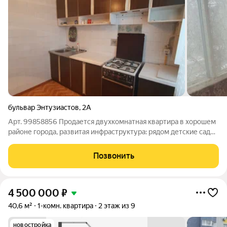
бульвар Энтузиастов
,
2А
Арт. 99858856 Продается двухкомнатная квартира в хорошем
районе города, развитая инфраструктура: рядом детские сады,
школы, торговые центры, разнообразные магазины,
поликлиника и многое другое...Квартира очень теплая,
Позвонить
светлая. Не угловая, средний
4 500 000
₽
40,6 м²
1-комн. квартира
2 этаж из 9
новостройка