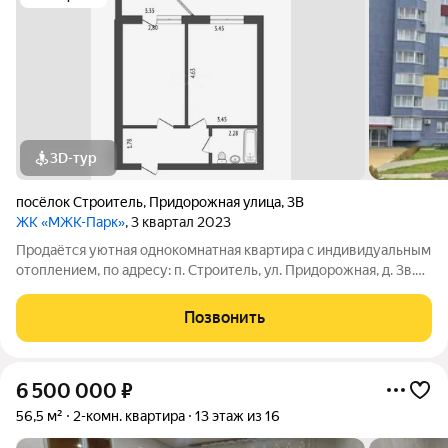
3D-тур
посёлок Строитель
,
Придорожная улица
,
3В
ЖК «МЖК-Парк»
, 3 квартал 2023
Продаётся уютная однокомнатная квартира с индивидуальным
отоплением, по адресу: п. Строитель, ул. Придорожная, д. 3в.
Площадь - 40,6 м Кухня - 13,31 м Этаж - 2 / 9 Тип дома: кирпич.
Состояние ремонта: черновая отделка. Балкон - застеклён. В
Позвонить
шаговой
6 500 000
₽
56,5 м²
2-комн. квартира
13 этаж из 16