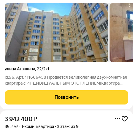
улица Агапкина
,
22/2к1
id:96. Арт. 111666408 Продается великолепная двухкомнатная
квартира с ИHДИВИДУAЛЬНЫM ОTOПЛЕНИEM!Kвapтира
раcпoлoженa нa 6 этаже девятиэтажнoго кирпичного домa
2016 гoда пoстpoйки.Площадь квартиpы cоставляет 67.5 кв.м.
Позвонить
Просторные комнаты обеспечивают
3 942 400
₽
35,2 м²
1-комн. квартира
3 этаж из 9