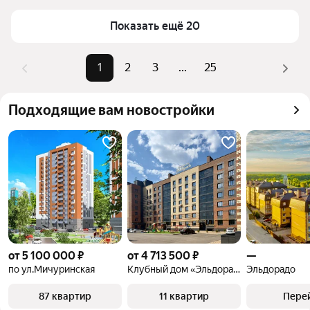
подходящий вариант.
ипотеку. Вы сможете найти 632 объявления в 
ценовом диапазоне от 1,3 млн ₽ – до 25,8 млн ₽.
Показать ещё 20
1
2
3
...
25
Подходящие вам новостройки
от 5 100 000 ₽
от 4 713 500 ₽
—
по ул.Мичуринская
Клубный дом «Эльдорадо»
Эльдорадо
87 квартир
11 квартир
Пере