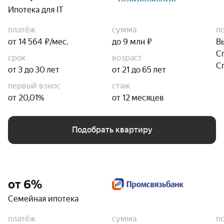
Ипотека для IT
платёж
сумма
п
от 14 564 ₽/мес.
до 9 млн ₽
В
С
срок
возраст
С
от 3 до 30 лет
от 21 до 65 лет
первый взнос
стаж
от 20,01%
от 12 месяцев
Подобрать квартиру
от 6%
Семейная ипотека
платёж
сумма
п