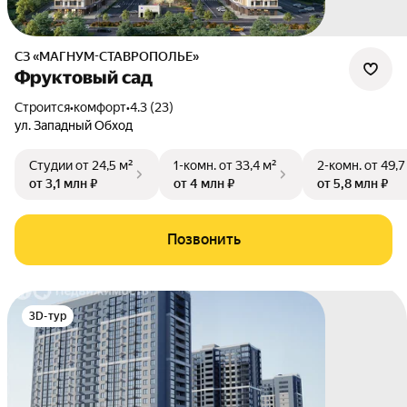
СЗ «МАГНУМ-СТАВРОПОЛЬЕ»
Фруктовый сад
Строится
•
комфорт
•
4.3 (23)
ул. Западный Обход
Студии
от 24,5 м²
1-комн.
от 33,4 м²
2-комн.
от 49,7
от 3,1 млн ₽
от 4 млн ₽
от 5,8 млн ₽
Позвонить
3D-тур