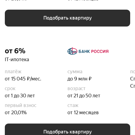
Подобрать квартиру
от 6%
IT-ипотека
платёж
сумма
п
от 15 045 ₽/мес.
до 9 млн ₽
С
С
срок
возраст
от 1 до 30 лет
от 21 до 50 лет
первый взнос
стаж
от 20,01%
от 12 месяцев
Подобрать квартиру