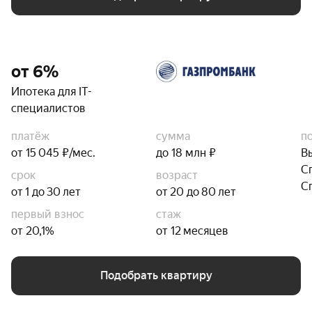
от 6%
Ипотека для IT-
специалистов
платёж
сумма
п
от 15 045 ₽/мес.
до 18 млн ₽
В
С
срок
возраст
С
от 1 до 30 лет
от 20 до 80 лет
первый взнос
стаж
от 20,1%
от 12 месяцев
Подобрать квартиру