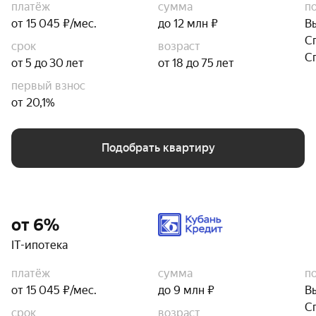
платёж
сумма
п
от 15 045 ₽/мес.
до 12 млн ₽
В
С
срок
возраст
С
от 5 до 30 лет
от 18 до 75 лет
первый взнос
от 20,1%
Подобрать квартиру
от 6%
IT-ипотека
платёж
сумма
п
от 15 045 ₽/мес.
до 9 млн ₽
В
С
срок
возраст