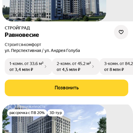
СТРОЙГРАД
Равновесие
Строится
•
комфорт
ул. Перспективная / ул. Андрея Голуба
1-комн.
от 33,6 м²
2-комн.
от 45,2 м²
3-комн.
от 84,2
от 3,4 млн ₽
от 4,5 млн ₽
от 8 млн ₽
Позвонить
рассрочка с ПВ 20%
3D-тур