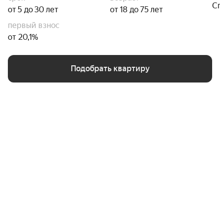
С
от 5 до 30 лет
от 18 до 75 лет
первый взнос
от 20,1%
Подобрать квартиру