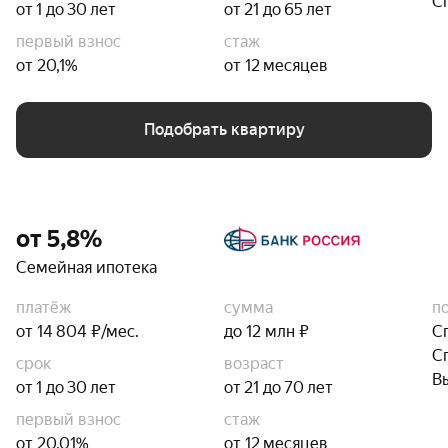
С
от 1 до 30 лет
от 21 до 65 лет
первый взнос
стаж
от 20,1%
от 12 месяцев
Подобрать квартиру
от 5,8%
Семейная ипотека
платёж
сумма
п
от 14 804 ₽/мес.
до 12 млн ₽
С
С
срок
возраст
В
от 1 до 30 лет
от 21 до 70 лет
первый взнос
стаж
от 20,01%
от 12 месяцев