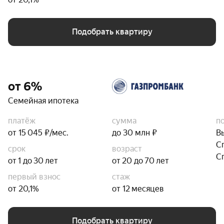
Подобрать квартиру
от 6%
Семейная ипотека
платёж
сумма
п
от 15 045 ₽/мес.
до 30 млн ₽
В
С
срок
возраст
С
от 1 до 30 лет
от 20 до 70 лет
первый взнос
стаж
от 20,1%
от 12 месяцев
Подобрать квартиру