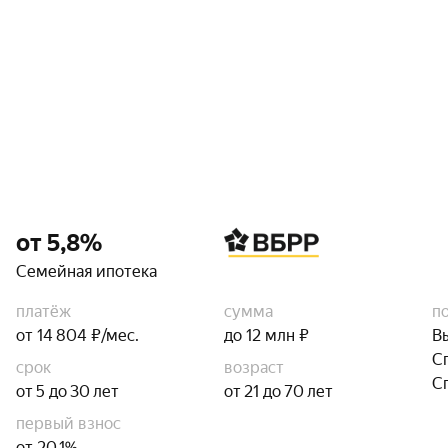
от 5,8%
Семейная ипотека
платёж
сумма
п
от 14 804 ₽/мес.
до 12 млн ₽
В
С
срок
возраст
С
от 5 до 30 лет
от 21 до 70 лет
первый взнос
от 20,1%