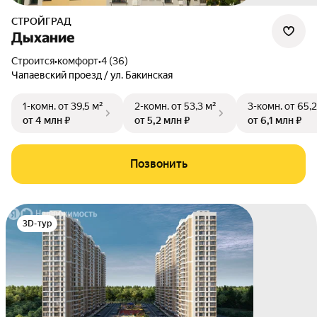
СТРОЙГРАД
Дыхание
Строится
•
комфорт
•
4 (36)
Чапаевский проезд / ул. Бакинская
1-комн.
от 39,5 м²
2-комн.
от 53,3 м²
3-комн.
от 65,2
от 4 млн ₽
от 5,2 млн ₽
от 6,1 млн ₽
Позвонить
3D-тур