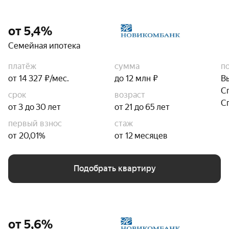
от 5,4%
Семейная ипотека
платёж
сумма
п
от 14 327 ₽/мес.
до 12 млн ₽
В
С
срок
возраст
С
от 3 до 30 лет
от 21 до 65 лет
первый взнос
стаж
от 20,01%
от 12 месяцев
Подобрать квартиру
от 5,6%