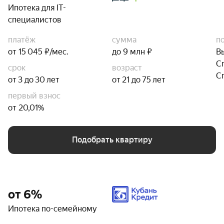
Ипотека для IT-
специалистов
платёж
сумма
п
от 15 045 ₽/мес.
до 9 млн ₽
В
С
срок
возраст
С
от 3 до 30 лет
от 21 до 75 лет
первый взнос
от 20,01%
Подобрать квартиру
от 6%
Ипотека по-семейному