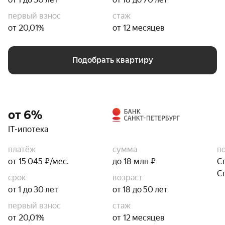
первый взнос
стаж
от 20,01%
от 12 месяцев
Подобрать квартиру
от 6%
IT-ипотека
платёж
сумма
п
от 15 045 ₽/мес.
до 18 млн ₽
С
С
срок
возраст
от 1 до 30 лет
от 18 до 50 лет
первый взнос
стаж
от 20,01%
от 12 месяцев