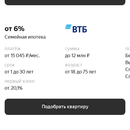
от 6%
Семейная ипотека
платёж
сумма
п
от 15 045 ₽/мес.
до 12 млн ₽
Б
В
срок
возраст
С
от 1 до 30 лет
от 18 до 75 лет
С
первый взнос
от 20,1%
Подобрать квартиру