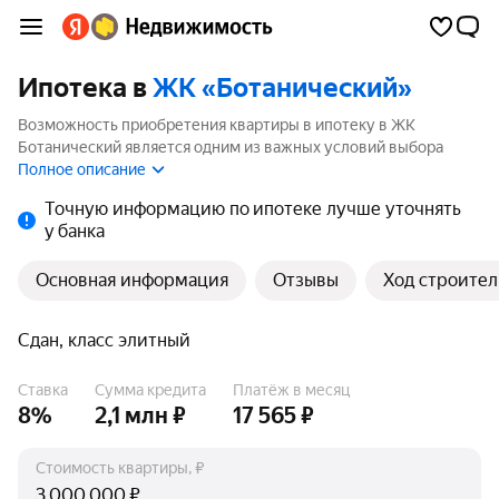
Ипотека в
ЖК «Ботанический»
Возможность приобретения квартиры в ипотеку в ЖК
Ботанический является одним из важных условий выбора
квартиры. На странице мы собрали программы кредитования
Полное описание
банков для покупки квартиры в ипотеку от 3.5%.
Точную информацию по ипотеке лучше уточнять
у банка
Основная информация
Отзывы
Ход строител
Сдан, класс элитный
Ставка
Сумма кредита
Платёж в месяц
8%
2,1 млн ₽
17 565 ₽
Стоимость квартиры, ₽
₽