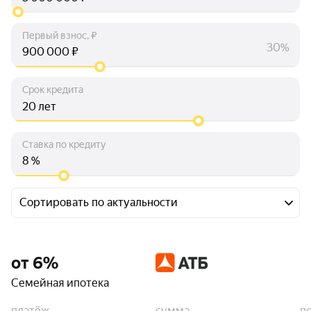
Первый взнос, ₽
30%
₽
Срок кредита
лет
Ставка по кредиту
%
Сортировать по актуальности
от 6%
Семейная ипотека
платёж
сумма
п