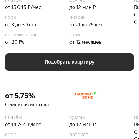
от 15 045 ₽/мес.
до 12 млн ₽
В
С
срок
возраст
С
от 3 до 30 лет
от 21 до 75 лет
первый взнос
стаж
от 20,1%
от 12 месяцев
Подобрать квартиру
от 5,75%
Семейная ипотека
платёж
сумма
п
от 14 744 ₽/мес.
до 12 млн ₽
В
С
срок
возраст