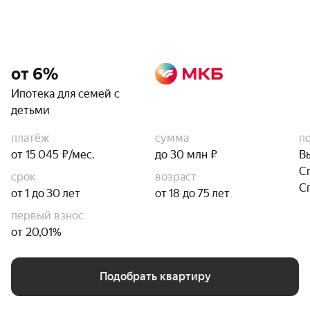
от 6%
Ипотека для семей с
детьми
платёж
сумма
п
от 15 045 ₽/мес.
до 30 млн ₽
В
С
срок
возраст
С
от 1 до 30 лет
от 18 до 75 лет
первый взнос
от 20,01%
Подобрать квартиру