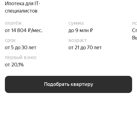
Ипотека для IT-
специалистов
платёж
сумма
п
от 14 804 ₽/мес.
до 9 млн ₽
С
В
срок
возраст
от 5 до 30 лет
от 21 до 70 лет
первый взнос
от 20,1%
Подобрать квартиру