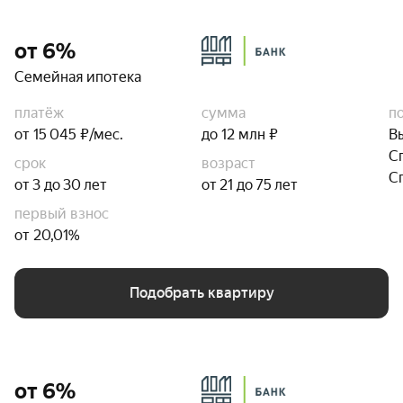
от 6%
Семейная ипотека
платёж
сумма
п
от 15 045 ₽/мес.
до 12 млн ₽
В
С
срок
возраст
С
от 3 до 30 лет
от 21 до 75 лет
первый взнос
от 20,01%
Подобрать квартиру
от 6%