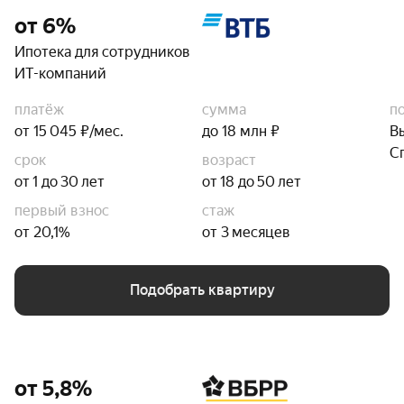
от 6%
Ипотека для сотрудников
ИТ-компаний
платёж
сумма
п
от 15 045 ₽/мес.
до 18 млн ₽
В
С
срок
возраст
от 1 до 30 лет
от 18 до 50 лет
первый взнос
стаж
от 20,1%
от 3 месяцев
Подобрать квартиру
от 5,8%