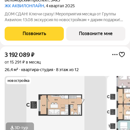
Беломорский проспект
,
3Ак3
ЖК АКВИЛОНЛАЙН
, 4 квартал 2025
ДОМ СДАН! Ключи сразу! Мероприятия месяца от Группы
Аквилон: 13.08 экскурсия по новостройкам + дарим подарки!
Акции месяца от Группы Аквилон: БЕСПРОЦЕНТНАЯ
рассрочка! Рассрочка на ПЕРВЫЙ ВЗНОС в августе! СКИДКИ
Позвонить
Позвоните мне
до 35%! Комфортные программы рассрочки
3 192 089
₽
от 15 291 ₽ в месяц
26,4 м²
квартира-студия
8 этаж из 12
новостройка
3D-тур