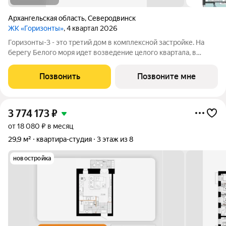
Архангельская область
,
Северодвинск
ЖК «Горизонты»
, 4 квартал 2026
Горизонты-3 - это третий дом в комплексной застройке. На
берегу Белого моря идет возведение целого квартала, в
котором будет своя инфраструктура: школа, детское
дошкольное учреждение, физкультурно-оздоровительный
Позвонить
Позвоните мне
комплекс с бассейном.
3 774 173
₽
от 18 080 ₽ в месяц
29,9 м²
квартира-студия
3 этаж из 8
новостройка