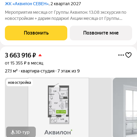
ЖК «Аквилон СЕВЕН»
, 2 квартал 2027
Мероприятия месяца от Группы Аквилон: 13.08 экскурсия по
новостройкам + дарим подарки! Акции месяца от Группы
Аквилон: БЕСПРОЦЕНТНАЯ рассрочка! Рассрочка на ПЕРВЫЙ
ВЗНОС в августе! СКИДКИ до 2 млн ! Комфортные программы
Позвонить
Позвоните мне
рассрочки от Застройщика!
3 663 916
₽
от 15 355 ₽ в месяц
27,1 м²
квартира-студия
7 этаж из 9
новостройка
3D-тур