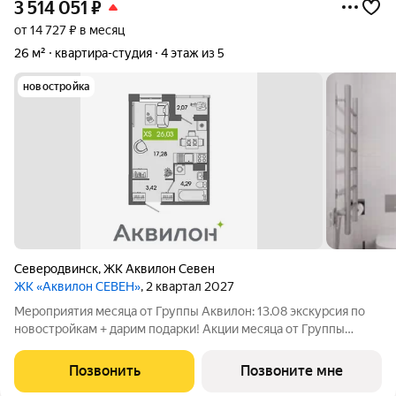
3 514 051
₽
от 14 727 ₽ в месяц
26 м²
квартира-студия
4 этаж из 5
новостройка
Северодвинск
,
ЖК Аквилон Севен
ЖК «Аквилон СЕВЕН»
, 2 квартал 2027
Мероприятия месяца от Группы Аквилон: 13.08 экскурсия по
новостройкам + дарим подарки! Акции месяца от Группы
Аквилон: БЕСПРОЦЕНТНАЯ рассрочка! Рассрочка на ПЕРВЫЙ
ВЗНОС в августе! СКИДКИ до 2 млн ! Комфортные программы
Позвонить
Позвоните мне
рассрочки от Застройщика!