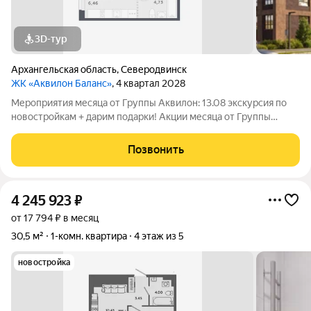
3D-тур
Архангельская область
,
Северодвинск
ЖК «Аквилон Баланс»
, 4 квартал 2028
Мероприятия месяца от Группы Аквилон: 13.08 экскурсия по
новостройкам + дарим подарки! Акции месяца от Группы
Аквилон: Арктическая и Семейная ипотеки!Доп.СКИДКА 200
000 за использование мат.капитала! Доп.СКИДКА 1% за
Позвонить
быстрый выход на
4 245 923
₽
от 17 794 ₽ в месяц
30,5 м²
1-комн. квартира
4 этаж из 5
новостройка