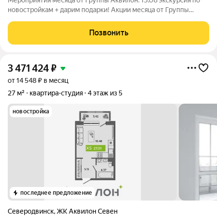
Мероприятия месяца от Группы Аквилон: 13.08 экскурсия по
новостройкам + дарим подарки! Акции месяца от Группы
Аквилон: Арктическая и Семейная ипотеки!Доп.СКИДКА 200
000 за использование мат.капитала! Доп.СКИДКА 1% за
Позвонить
быстрый выход на
3 471 424
₽
от 14 548 ₽ в месяц
27 м²
квартира-студия
4 этаж из 5
новостройка
последнее предложение
Северодвинск
,
ЖК Аквилон Севен