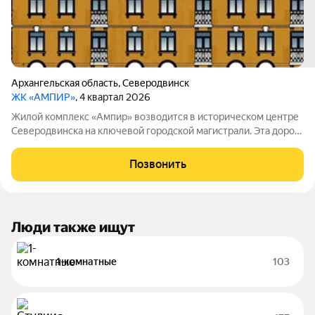
Архангельская область
,
Северодвинск
ЖК «АМПИР»
, 4 квартал 2026
Жилой комплекс «Ампир» возводится в историческом центре
Северодвинска на ключевой городской магистрали. Эта дорога
связывает жилые районы с крупным судостроительным
предприятием АО «ПО Севмаш», одним из самых больших в
Позвонить
стране. Концепция комплекса
Люди также ищут
1-комнатные
103