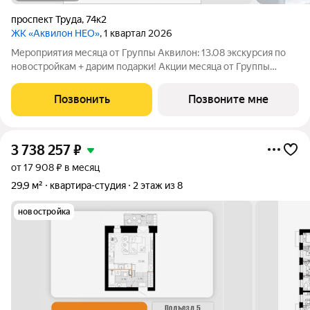
проспект Труда
,
74к2
ЖК «Аквилон НЕО»
, 1 квартал 2026
Мероприятия месяца от Группы Аквилон: 13.08 экскурсия по
новостройкам + дарим подарки! Акции месяца от Группы
Аквилон: БЕСПРОЦЕНТНАЯ рассрочка! Рассрочка на ПЕРВЫЙ
ВЗНОС в августе! СКИДКИ до 1,4 млн ! Комфортные
Позвонить
Позвоните мне
программы рассрочки от Застройщика!
3 738 257
₽
от 17 908 ₽ в месяц
29,9 м²
квартира-студия
2 этаж из 8
новостройка