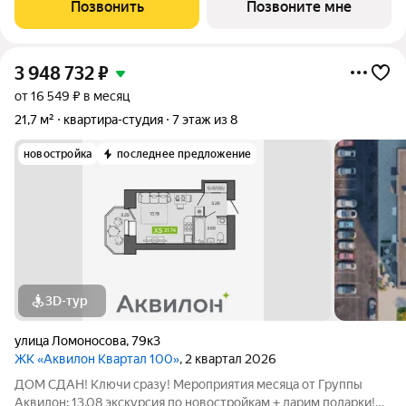
рассрочка! Рассрочка на ПЕРВЫЙ ВЗНОС в августе! СКИДКИ
Позвонить
Позвоните мне
до 35%! Комфортные программы рассрочки
3 948 732
₽
от 16 549 ₽ в месяц
21,7 м²
квартира-студия
7 этаж из 8
новостройка
последнее предложение
3D-тур
улица Ломоносова
,
79к3
ЖК «Аквилон Квартал 100»
, 2 квартал 2026
ДОМ СДАН! Ключи сразу! Мероприятия месяца от Группы
Аквилон: 13.08 экскурсия по новостройкам + дарим подарки!