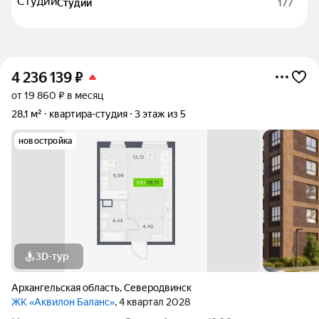
Студии
177
4 236 139
₽
от 19 860 ₽ в месяц
28,1 м²
квартира-студия
3 этаж из 5
новостройка
3D-тур
Архангельская область
,
Северодвинск
ЖК «Аквилон Баланс»
, 4 квартал 2028