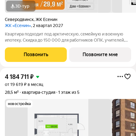
3D-тур
Северодвинск
,
ЖК Есенин
ЖК «Есенин»
, 2 квартал 2027
Квартира подходит под арктическую, семейную и военную
ипотеку. Скидка до 150 000 для работников ОПК, учителей,
медицинских работников, участников СВО и многодетных
семей. «Есенин» - современный жилой комплекс для тех, кто
Позвонить
Позвоните мне
ценит комфорт и продуманное
4 184 711
₽
от 19 619 ₽ в месяц
28,5 м²
квартира-студия
1 этаж из 5
новостройка