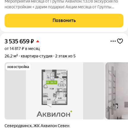
Мероприятия месяца от Группы Аквилон: 13.08 экскурсия по
новостройкам + дарим подарки! Акции месяца от Группы
Аквилон: Арктическая и Семейная ипотеки!Доп.СКИДКА 200
000 за использование мат.капитала! Доп.СКИДКА 1% за
Позвонить
быстрый выход на
3 535 659
₽
от 14 817 ₽ в месяц
26,2 м²
квартира-студия
2 этаж из 5
новостройка
Северодвинск
,
ЖК Аквилон Севен