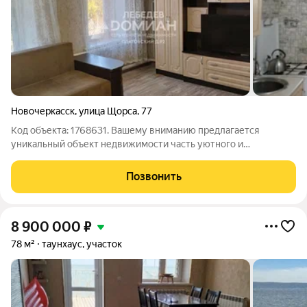
Новочеркасск
,
улица Щорса
,
77
Код объекта: 1768631. Вашему вниманию предлагается
уникальный объект недвижимости часть уютного и
комфортабельного дома, расположенного по адресу: Россия,
Ростовская область, Новочеркасск, улица Щорса, . Это
Позвонить
идеальное место для тех, кто ищет
8 900 000
₽
78 м²
таунхаус, участок