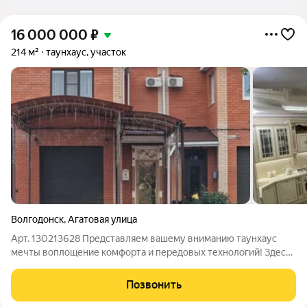
16 000 000
₽
214 м²
таунхаус, участок
Волгодонск
,
Агатовая улица
Арт. 130213628 Представляем вашему вниманию таунхаус
мечты воплощение комфорта и передовых технологий! Здесь
идеально продумана каждая деталь, от безупречной изоляции
до мельчайших нюансов, чтобы вы могли наслаждаться
Позвонить
жизнью без забот на долгие