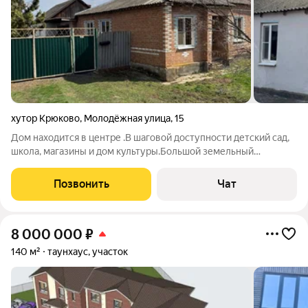
хутор Крюково
,
Молодёжная улица
,
15
Дом находится в центре .В шаговой доступности детский сад,
школа, магазины и дом культуры.Большой земельный
участок.Гараж и флигель с подвалом.
Позвонить
Чат
8 000 000
₽
140 м²
таунхаус, участок