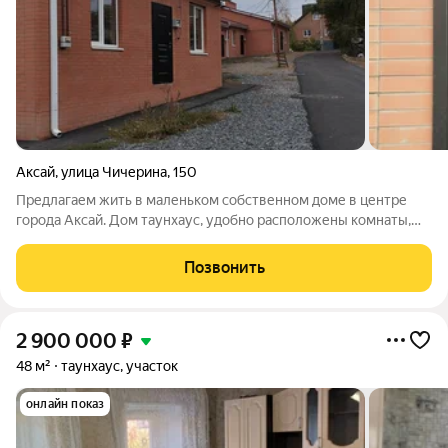
Аксай
,
улица Чичерина
,
150
Предлагаем жить в маленьком собственном доме в центре
города Аксай. Дом таунхаус, удобно расположены комнаты,
достаточно вместительная кухня с установленным котлом,
подведён газ,счётчик. Вода соответственно в доме,выведены
Позвонить
все трубы под душевую, под
2 900 000
₽
48 м²
таунхаус, участок
онлайн показ