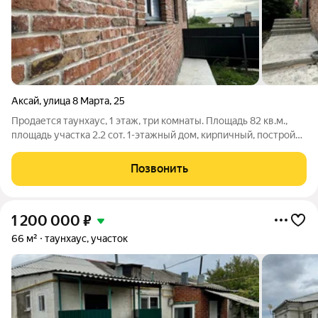
Аксай
,
улица 8 Марта
,
25
Продается таунхаус, 1 этаж, три комнаты. Площадь 82 кв.м.,
площадь участка 2.2 сот. 1-этажный дом, кирпичный, постройка
2022 года. Водопровод подключен, туалет в доме, автономное
газовое отопление, электричество 220 вольт, черновая.
Позвонить
Возможен
1 200 000
₽
66 м²
таунхаус, участок