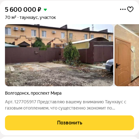
5 600 000
₽
70 м²
таунхаус, участок
Волгодонск
,
проспект Мира
Арт. 127705917 Представляю вашему вниманию Таунхаус с
газовым отоплением, что существенно экономит по
коммунальным платежам. Дом тёплый, отличная планировка.
Дом в котором будет ваш дизайнерский ремонт. Во дворе 1
Позвонить
сотка земли под вашу террасу или