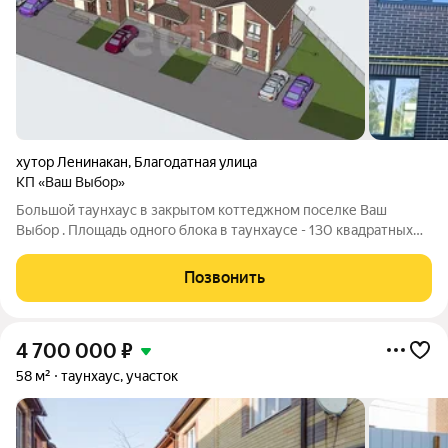
хутор Ленинакан
,
Благодатная улица
КП «Ваш Выбор»
Большой таунхаус в закрытом коттеджном поселке Ваш
Выбор . Площадь одного блока в таунхаусе - 130 квадратных
метров . Участки по 3 сотки 4 просторные комнаты , 2 сан/узла
,котельная , кухня-гостиная . Очень удобная планировка ,
Позвонить
красивый облицовочный
4 700 000
₽
58 м²
таунхаус, участок