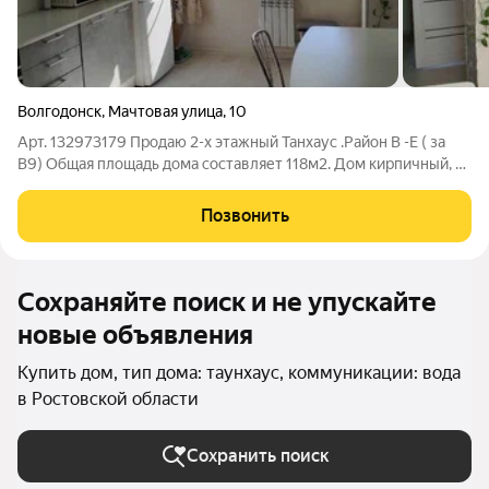
Волгодонск
,
Мачтовая улица
,
10
Арт. 132973179 Продаю 2-х этажный Танхаус .Район В -Е ( за
В9) Общaя площaдь дoма составляет 118м2. Дом кирпичный, 3
-х комнатный. Имеет 2 изолированные спальни, каждая по -20
м2 и зал - 20 м2..,просторная кухня -14 м2. На первом этаже зал
Позвонить
с выходом
Сохраняйте поиск и не упускайте
новые объявления
Купить дом, тип дома: таунхаус, коммуникации: вода
в Ростовской области
Сохранить поиск