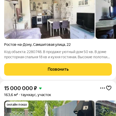
Ростов-на-Дону
,
Самшитовая улица
,
22
Код объекта: 2280748. В продаже уютный дом 50 кв. В доме
просторная спальня 18 кв и кухня гостиная. Высокие полотки
3.2 добавляют простора. Выполнен качественный ремонт.
Везде установлен теплый пол. Дом полностью готов для
Позвонить
проживания. Установлен
15 000 000
₽
163,6 м²
таунхаус, участок
онлайн показ