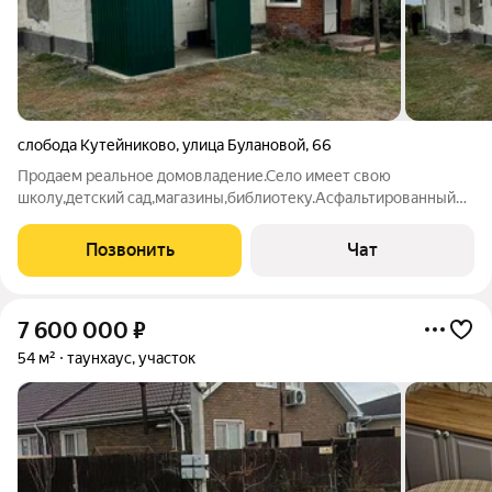
слобода Кутейниково
,
улица Булановой
,
66
Продаем реальное домовладение.Село имеет свою
школу,детский сад,магазины,библиотеку.Асфальтированный
подъезд и недалеко Родионовка уже с большим количеством
инфраструктуры.
Позвонить
Чат
7 600 000
₽
54 м²
таунхаус, участок