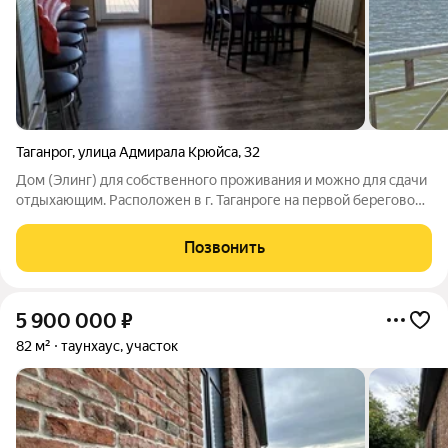
Таганрог
,
улица Адмирала Крюйса
,
32
Дом (Элинг) для собственного проживания и можно для сдачи
отдыхающим. Расположен в г. Таганроге на первой береговой
линии. Кухня-гостиная, 2 просторные комнаты, холл, санузел
совмещенный. Балкон, большая терасса. Терраса расположена
Позвонить
над водой,
5 900 000
₽
82 м²
таунхаус, участок