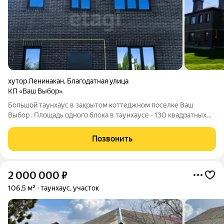
хутор Ленинакан
,
Благодатная улица
КП «Ваш Выбор»
Большой таунхаус в закрытом коттеджном поселке Ваш
Выбор . Площадь одного блока в таунхаусе - 130 квадратных
метров . Участки по 3 сотки 4 просторные комнаты , 2 сан/узла
,котельная , кухня-гостиная . Очень удобная планировка ,
Позвонить
красивый облицовочный
2 000 000
₽
106,5 м²
таунхаус, участок