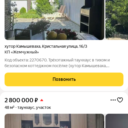
хутор Камышеваха
,
Кристальная улица
,
16/3
КП «Жемчужный»
Код объекта: 2270670. Трёхэтажный таунхаус в тихом и
безопасном коттеджном посёлке (хутор Камышеваха,
Аксайский район). Свежий воздух, продуманная планировка,
всё готово для жизни. Планировка : 1 этаж: кухня-гостиная с
Позвонить
выходом в зону отдыха под
2 800 000
₽
48 м²
таунхаус, участок