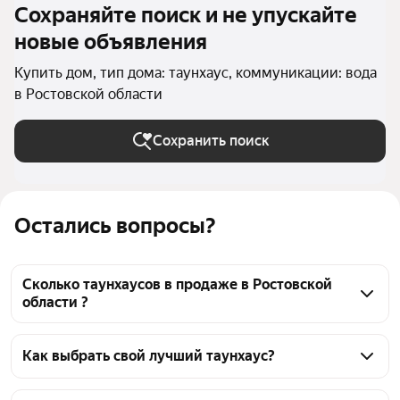
Сохраняйте поиск и не упускайте
новые объявления
Купить дом, тип дома: таунхаус, коммуникации: вода
в Ростовской области
Сохранить поиск
Остались вопросы?
Сколько таунхаусов в продаже в Ростовской
области ?
На Яндекс Недвижимости в продаже в Ростовской 
области 139 таунхаусов, из них 6 объявлений от 
Как выбрать свой лучший таунхаус?
собственников, 133 объявления от агентств
Чтобы купить таунхаус с водой, воспользуйтесь 