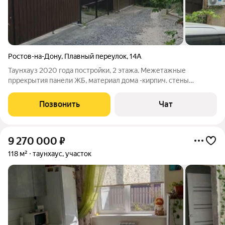
Ростов-на-Дону
,
Плавный переулок
,
14А
Таунхауз 2020 года постройки, 2 этажа. Межетажные
пррекрытия панели ЖБ, материал дома -кирпич. стены
штукатурка покраска, полы - керамогранит. Дом
газифицирован, центральное водоснабжение, электричество,
Позвонить
Чат
канализация - септик топаз. Отопление : теплые
9 270 000
₽
118 м²
таунхаус, участок