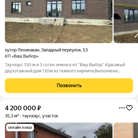
хутор Ленинакан
,
Западный переулок
,
53
КП «Ваш Выбор»
Таунхаус 130 м и 3 сотки земли в кп "Ваш Выбор" Красивый
двухэтажный дом 130м из темного кирпича.Выполнена
предчистовая отделка.Подходят все виды ипотек в т.ч.
семейнаяИзюминка - живописный вид на лесопарковую зону (
Позвонить
Ели)В прекрасном мете КП "Ваш
4 200 000
₽
35,3 м²
таунхаус, участок
онлайн показ