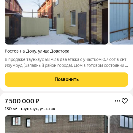
Ростов-на-Дону
,
улица Доватора
В продаже таунхаус 58 м2 в два этажа с участком 0.7 сот в снт
Изумруд (Западный район города). Дом в готовом состоянии "
под чистовую отделку" ( стяжка, штукатурка, шпаклевка, все
коммуникации, разводка воды и электрики, радиаторы, котел и
Позвонить
др - все
7 500 000
₽
130 м²
таунхаус, участок