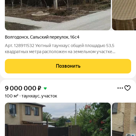
Волгодонск
,
Сальский переулок
,
16с4
Арт. 128911532 Уютный таунхаус общей площадью 53,5
квадратных метра расположен на земельном участке
размером 1,5 сотки. Придомовая территория обширна и
огорожена забором. К дому ведёт бетонная дорога, а рядом
Позвонить
залита площадка для автомобиля. Из окон
9 000 000
₽
100 м²
таунхаус, участок