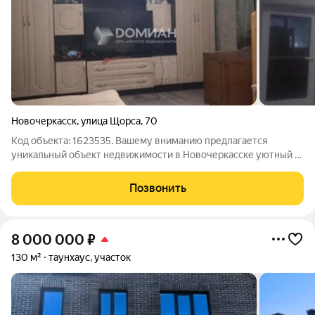
Новочеркасск
,
улица Щорса
,
70
Код объекта: 1623535. Вашему вниманию предлагается
уникальный объект недвижимости в Новочеркасске уютный и
просторный дом по адресу: улица Щорса, 70. Это идеальное
место для тех, кто ценит комфорт и уют. Дом площадью 48 кв.
Позвонить
м построен из кирпича,
8 000 000
₽
130 м²
таунхаус, участок