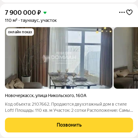
7 900 000
₽
110 м²
таунхаус, участок
онлайн показ
Новочеркасск
,
улица Никольского
,
160А
Код объекта: 2107662. Продаются двухэтажный дом в стиле
Loft! Площадь: 110 кв. м Участок: 2 сотки Расположение: Самый
центр города Не долевая собственность! У каждого дома свой
адрес, коммуникации и земля! Аналогов в городе нет!
Позвонить
Подходит любой вид