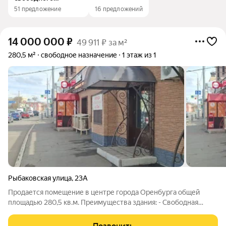
назначения
51 предложение
16 предложений
14 000 000
₽
49 911 ₽ за м²
280,5 м²
свободное назначение
1 этаж из 1
Рыбаковская улица
,
23А
Продается помещение в центре города Оренбурга общей
площадью 280,5 кв.м. Преимущества здания: - Свободная
парковка с первой линии; - Расположение на автомобильной
артерий ул.Рыбаковская; - Оснащение всеми коммуникациями