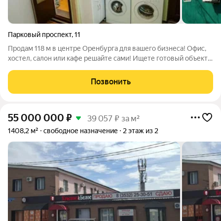
Парковый проспект
,
11
Продам 118 м в центре Оренбурга для вашего бизнеса! Офис,
хостел, салон или кафе решайте сами! Ищете готовый объект в
месте с максимальным трафиком? Ваше предложение здесь!
Продаётся двухэтажное здание площадью 118 м в самом
Позвонить
сердце Оренбурга. Это не
55 000 000
₽
39 057 ₽ за м²
1408,2 м²
свободное назначение
2 этаж из 2