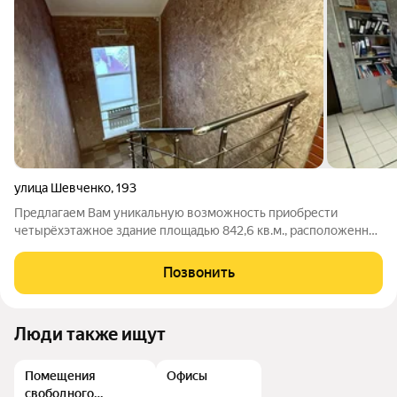
улица Шевченко
,
193
Предлагаем Вам уникальную возможность приобрести
четырёхэтажное здание площадью 842,6 кв.м., расположенное
на оживленной улице Шевченко гарантирует постоянный
поток потенциальных клиентов, делая здание идеальным для
Позвонить
размещения торговых точек, офисов
Люди также ищут
Помещения
Офисы
свободного