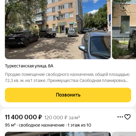
Туркестанская улица
,
8А
Продаю помещение свободного назначения, общей площадью
72,3 кв. м. на 1 этаже. Преимущества: Свободная планировка
позволит вам создать пространство, идеально
соответствующее вашим задачам. Высокие потолки. Спальный
Позвонить
район. Несколько комнат. Полная
11 400 000
₽
120 000 ₽ за м²
95 м²
свободное назначение
1 этаж из 10