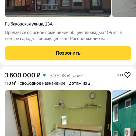
Рыбаковская улица
,
23А
Продается офисное помещение общей площадью 105 м2 в
центре города. Преимущества: - Расположение на
автомобильной артерий ул.Рыбаковская; - Оснащение всеми
коммуникациями (в необходимых объемах); - Не жилой дом; -
Позвонить
Свободная планировка; - Помещение
3 600 000
₽
30 508 ₽ за м²
118 м²
свободное назначение
2 этаж из 2