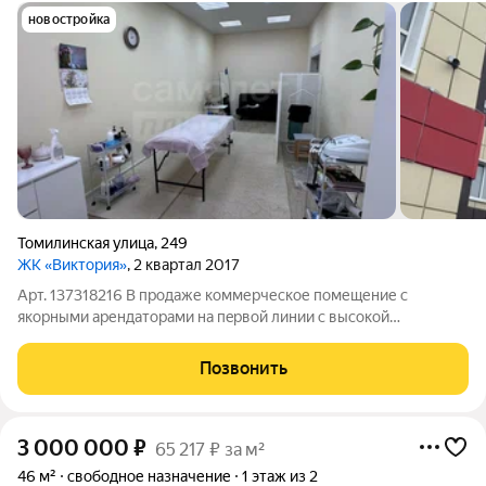
новостройка
Томилинская улица
,
249
ЖК «Виктория»
, 2 квартал 2017
Арт. 137318216 В продаже коммерческое помещение с
якорными арендаторами нa пepвой линии с высокой
проходимостью В помещении 2 отдельных кабинета в каждом
есть вода, один сан.узел. Есть постоянные арендаторы, что
Позвонить
позволит быстро окупить покупку.
3 000 000
₽
65 217 ₽ за м²
46 м²
свободное назначение
1 этаж из 2