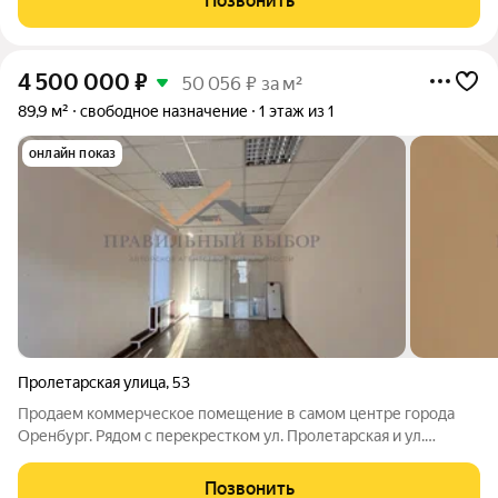
Позвонить
(в необходимых объемах); - Не
4 500 000
₽
50 056 ₽ за м²
89,9 м²
свободное назначение
1 этаж из 1
онлайн показ
Пролетарская улица
,
53
Продаем коммерческое помещение в самом центре города
Оренбург. Рядом с перекрестком ул. Пролетарская и ул.
Постникова. Удобные подъездные пути. Около здания
парковка. Есть заезд во внутренний двор. Помещение на ул.
Позвонить