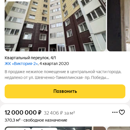
Квартальный переулок
,
4/1
ЖК «Виктория-2»
, 4 квартал 2020
В продаже нежилое помещение в центральной части города,
недалеко от ул. Шевченко-Тамиллинская- пр. Победы
(остановка Кинотеатр Сокол). Помещение расположено в
жилом доме на первом этаже с отдельным входом со двора.
Позвонить
Площадь по документам 52кв.м:
12 000 000
₽
32 406 ₽ за м²
370,3 м²
свободное назначение