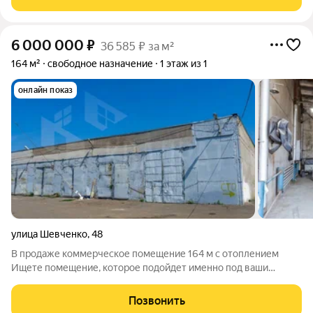
Пролетарской имеет отдельный вход,
6 000 000
₽
36 585 ₽ за м²
164 м²
свободное назначение
1 этаж из 1
онлайн показ
улица Шевченко
,
48
В продаже коммерческое помещение 164 м с отоплением
Ищете помещение, которое подойдет именно под ваши
задачи? Это предложение сочетает простор,
функциональность и выгодное расположение. Основные
Позвонить
характеристики: Площадь 164 м Ширина 9м Длина 18 м