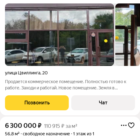
улица Цвиллинга
,
20
Продается коммерческое помещение. Полностью готово к
работе. Заходи и работай. Новое помещение. Земля в
собственности 2 сотки, здание в собственности. Есть офисное
помещение. Есть при желании отдельно жилые комнаты.
Позвонить
Чат
Можно под пункт выдачи. 2 туалета,
6 300 000
₽
110 915 ₽ за м²
56,8 м²
свободное назначение
1 этаж из 1