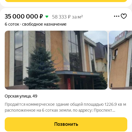
35 000 000
₽
58 333 ₽ за м²
6 соток
свободное назначение
Орская улица
,
49
Продаётся коммерческое здание общей площадью 1226.9 кв м
расположенное на 6 сотках земли. по адресу: Проспект
Победы 75. Здание построено в 2007 году имеет хорошие
подъездные пути: Проспект Победы, Терешковой, Орская. Все
Позвонить
коммуникации центральные :