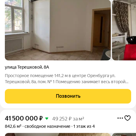
улица Терешковой
,
8А
Просторное помещение 141,2 м в центре Оренбурга ул.
Терешковой, 8а, пом. № 1 Помещению занимает весь второй
этаж. Премиальное расположение первая линия центральной
дороги города. Сталинский ампир стильный фасад,
Позвонить
привлекающий внимание (не памятник
41 500 000
₽
49 252 ₽ за м²
842,6 м²
свободное назначение
1 этаж из 4