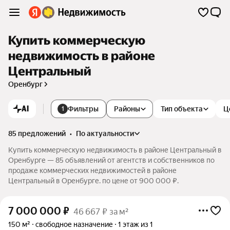
Купить коммерческую
недвижимость в районе
Центральный
Оренбург
AI
Фильтры
Районы
Тип объекта
Ц
1
85 предложений
•
по актуальности
Купить коммерческую недвижимость в районе Центральный в
Оренбурге — 85 объявлений от агентств и собственников по
продаже коммерческих недвижимостей в районе
Центральный в Оренбурге. по цене от 900 000 ₽.
7 000 000
₽
46 667 ₽ за м²
150 м²
свободное назначение
1 этаж из 1