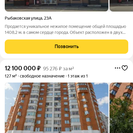
Рыбаковская улица
,
23А
Продается уникальное нежилое помещение общей площадью
1408,2 м. в самом сердце города. Объект расположен в двух
уровнях и идеально подходит как для продолжения арендного
бизнеса, так и как для размещения собственного масштабного
Позвонить
проекта. Ключевые
12 100 000
₽
95 276 ₽ за м²
127 м²
свободное назначение
1 этаж из 1