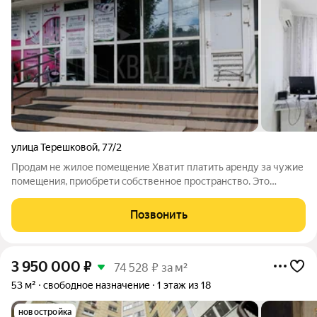
улица Терешковой
,
77/2
Продам не жилое помещение Хватит платить аренду за чужие
помещения, приобрети собственное пространство. Это
помещение идеальный фундамент для вашей индустрии. Вам
открыты все возможности для создания идеального
Позвонить
пространства по своему вкусу и
3 950 000
₽
74 528 ₽ за м²
53 м²
свободное назначение
1 этаж из 18
новостройка