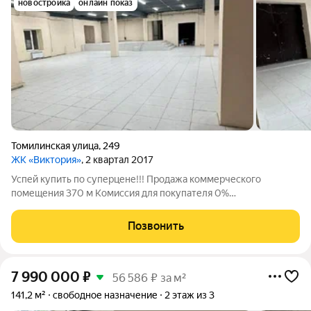
новостройка
онлайн показ
Томилинская улица
,
249
ЖК «Виктория»
, 2 квартал 2017
Успей купить по суперцене!!! Продажа коммерческого
помещения 370 м Комиссия для покупателя 0%
Преимущества локации: Удачное расположение,первая линия
Рядом автобусные остановки Привлекательность объекта:
Позвонить
Помещение без арендатора, можно использовать
7 990 000
₽
56 586 ₽ за м²
141,2 м²
свободное назначение
2 этаж из 3