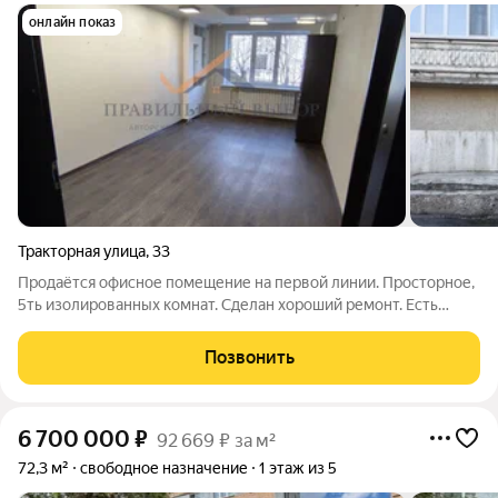
онлайн показ
Тракторная улица
,
33
Продаётся офисное помещение на первой линии. Просторное,
5ть изолированных комнат. Сделан хороший ремонт. Есть
помещение - кухня для персонала. Туалет для посетителей и
туалет для персонала. Есть запасной выход (соответствует
Позвонить
ГОСТу). Входная зона,
6 700 000
₽
92 669 ₽ за м²
72,3 м²
свободное назначение
1 этаж из 5