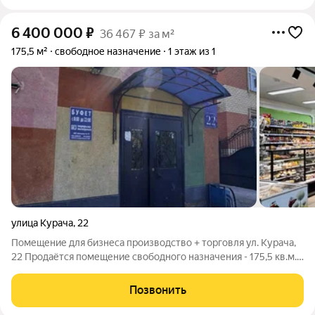
6 400 000
₽
36 467 ₽ за м²
175,5 м²
свободное назначение
1 этаж из 1
улица Курача
,
22
Помещение для бизнеса производство + торговля ул. Курача,
22 Продаётся помещение свободного назначения - 175,5 кв.м.
+ складское помещение 41,6 кв.м. (гараж). В настоящее время
в помещении: пекарня, производство полуфабрикатов,
Позвонить
магазин, кабинеты