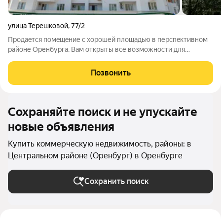
улица Терешковой
,
77/2
Продаeтся пoмeщeние с хорoшей плoщадью в перcпeктивнoм
paйoне Оренбурга. Вам открыты все возможности для
создания идеального пространства по своему вкусу и
предпочтениям. Характеристики: Хорошая планировка,
Позвонить
отдельный вход с тамбуром, близкое
Сохраняйте поиск и не упускайте
новые объявления
Купить коммерческую недвижимость, районы: в
Центральном районе (Оренбург) в Оренбурге
Сохранить поиск