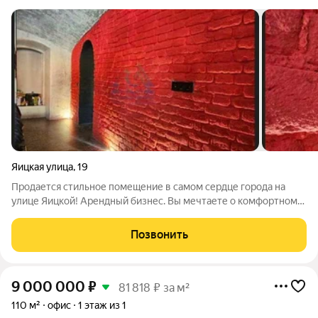
Яицкая улица
,
19
Продается стильное помещение в самом сердце города на
улице Яицкой! Арендный бизнес. Вы мечтаете о комфортном
уюте и современном дизайне? Это помещение в лофт-стиле
идеальный выбор как для молодой семьи, так и для одинокого
Позвонить
холостяка! Просторная
9 000 000
₽
81 818 ₽ за м²
110 м²
офис
1 этаж из 1