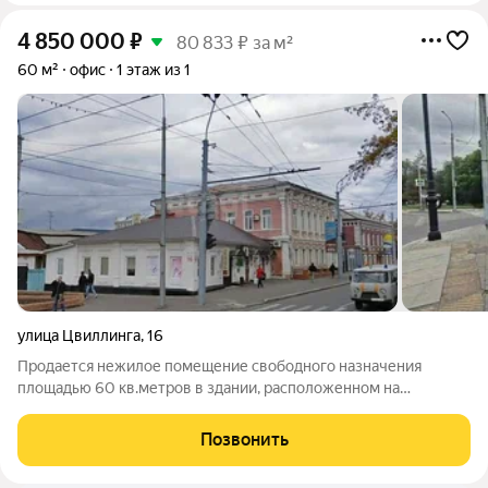
4 850 000
₽
80 833 ₽ за м²
60 м²
офис
1 этаж из 1
улица Цвиллинга
,
16
Продается нежилое помещение свободного назначения
площадью 60 кв.метров в здании, расположенном на
оживленном перекрестке центральных улиц города
Оренбурга: Цвиллинга и Постникова, вход со стороны улицы
Позвонить
Цвиллинга через оборудованный тамбур и со