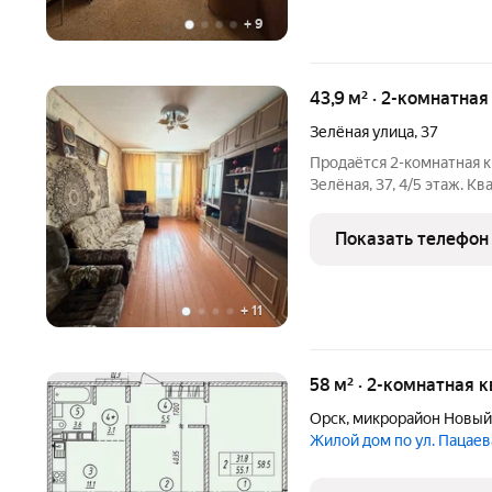
+
9
43,9 м² · 2-комнатна
Зелёная улица
,
37
Продаётся 2-комнатная кв
Зелёная, 37, 4/5 этаж. 
этаже и имеет планировку «трамвай» пр
комфортного проживания
Показать телефон
санузел
+
11
58 м² · 2-комнатная к
Орск
,
микрорайон Новый
Жилой дом по ул. Пацаев