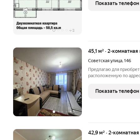
Показать телефон
+
3
45,1 м² · 2-комнатная
Советская улица
,
146
Предлагаю для приобрет
расположенную по адресу:
находится на 5 этаже 5-
площадью 45,1 м2. Дом п
Показать телефон
планировкой
+
5
42,9 м² · 2-комнатная