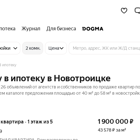
потека
Журнал
Для бизнеса
ройки
2 комн.
Цена
В ипотеку
 в ипотеку в Новотроицке
26 объявлений от агентств и собственников по продаже квартир по
ем каталоге предложения площадью от 40 м² до 58 м² в новостройк
1 900 000
₽
 квартира · 1 этаж из 5
43 578 ₽ за м²
9