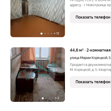
ПРОДАЁТСЯ 2-Х КОМНАТ
адресу - г Новотроицк п
- 43.6 кв.м. - комнаты р
раздельный - чистый по
Показать телефон
территория Остановка
+
12
44,6 м² · 2-комнатна
улица Марии Корецкой
,
5
Продается двухкомнатная 
М. Корецкой, д. 5. Кварт
пятиэтажного кирпичного
железобетонными перекр
Показать телефон
инфраструктурой: в шаг
+
2