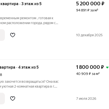
5 200 000
₽
 квартира · 3 этаж из 5
94 891 ₽ за м²
современным ремонтом , готовая к
ном расположении города, рядом с
оступности. Развитая инфраструктура :
е магазины -спортивные комплексы
10 декабря 2025
1 800 000
₽
квартира · 4 этаж из 5
40 909 ₽ за м²
8
ую захочется возвращаться? Она вас
 уютная 2-комнатная квартира в г.
гов 38, 4 этаж). Здесь уже всё готово
новная мебель и техника остаются -
7 июля 2026