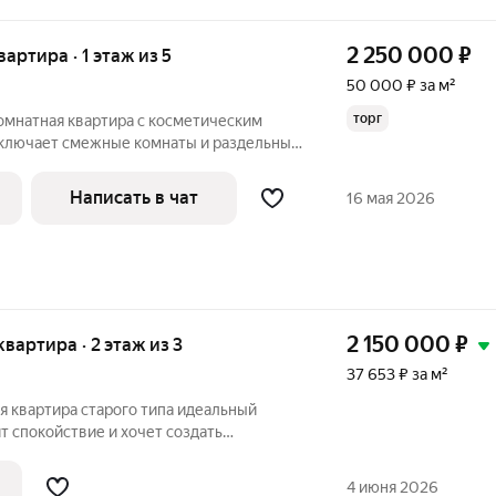
2 250 000
₽
вартира · 1 этаж из 5
50 000 ₽ за м²
торг
омнатная квартира с косметическим
ключает смежные комнаты и раздельный
т во двор, в разное время суток в
твенное освещение. Квартира находится
Написать в чат
16 мая 2026
2 150 000
₽
 квартира · 2 этаж из 3
37 653 ₽ за м²
тира старого типа идеальный
ит спокойствие и хочет создать
вкусу. Квартира находится на втором
ичного дома 1952 года постройки: такой
4 июня 2026