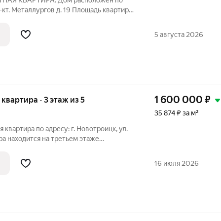
НАЯ КВАРТИРА. Дом расположен по
р-кт. Металлургов д. 19 Площадь квартиры
асположены на разные стороны - санузел
дъезд - ухоженная придомовая
5 августа 2026
1 600 000
₽
я квартира · 3 этаж из 5
35 874 ₽ за м²
квартира по адресу: г. Новотроицк, ул.
ира находится на третьем этаже
 дома 1967 года постройки с
ытиями. Район с развитой
16 июля 2026
овой