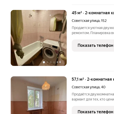
45 м² · 2-комнатная к
Советская улица
,
152
Продается уютная двухк
ремонтом. Планировка в
санузел. Все окна выходя
квартире хорошее естес
Показать телефон
на первом этаже,
+
4
57,1 м² · 2-комнатная
Советская улица
,
40
Продаётся двухкомнатная квар
вариант для тех, кто цен
пространство по своему 
этаже трёхэтажного кирп
Показать телефон