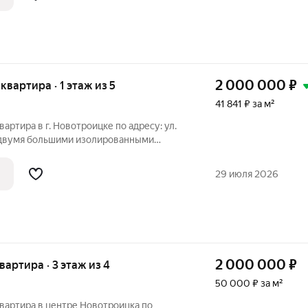
2 000 000
₽
 квартира · 1 этаж из 5
41 841 ₽ за м²
артира в г. Новотроицке по адресу: ул.
 с двумя большими изолированными
дают комфортное пространство для всей
ры позволяет сделать ремонт под свой
29 июля 2026
2 000 000
₽
квартира · 3 этаж из 4
50 000 ₽ за м²
вартира в центре Новотроицка по