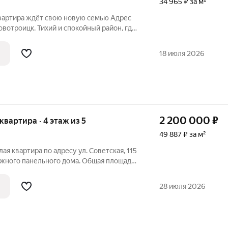
34 965 ₽ за м²
вартира ждёт свою новую семью Адрес
 Новотроицк. Тихий и спокойный район, где
кой суеты. Квартира тёплая, светлая, с
кнами и надёжной металлической
18 июля 2026
2 200 000
₽
 квартира · 4 этаж из 5
49 887 ₽ за м²
ая квартира по адресу ул. Советская, 115
ажного панельного дома. Общая площадь
ровка и приятная атмосфера, в которую
сле рабочего дня. Квартира расположена
28 июля 2026