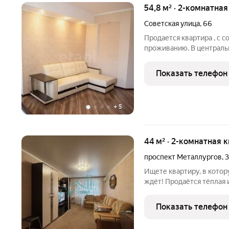
54,8 м² · 2-комнатная
Советская улица
,
66
Продается квартира , с 
проживанию. В централь
остановками , в пешей д
-аптеки -школа -сетевы
Показать телефон
-городской парк Во
+
5
44 м² · 2-комнатная 
проспект Металлургов
,
3
Ищете квартиру, в котор
ждёт! Продаётся тёплая и
Новотроицк (пр. Металлур
для вашей семьи! Вся ос
Показать телефон
можно въезжать