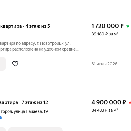
1 720 000
₽
я квартира · 4 этаж из 5
39 180 ₽ за м²
артира по адресу: г. Новотроицк, ул.
Квартира расположена на удобном среднем
актичный вариант для
. Установлены пластиковые окна,
31 июля 2026
4 900 000
₽
вартира · 7 этаж из 12
84 483 ₽ за м²
 город
,
улица Пацаева
,
19
а