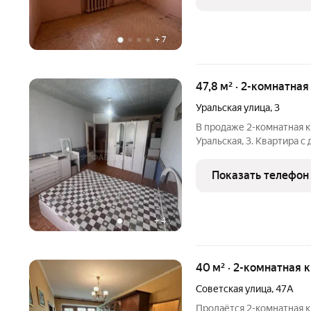
материал
+
7
47,8 м² · 2-комнатная
Уральская улица
,
3
В продаже 2-комнатная кв
Уральская, 3. Квартира
комнатами, которые соз
семьи. Состояние кварти
Показать телефон
вкус и
+
4
40 м² · 2-комнатная 
Советская улица
,
47А
Продаётся 2-комнатная к