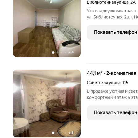
Библиотечная улица
,
2А
Уютная двухкомнатная к
ул. Библиотечная, 2а, г.
всё рядом, но без городс
новыми пластиковыми о
Показать телефон
дверью.
+
4
44,1 м² · 2-комнатная
Советская улица
,
115
В продаже уютная и светл
комфортный 4 этаж 5 эт
44,1 кв.м, удобная плани
хочется возвращаться по
Показать телефон
+
5