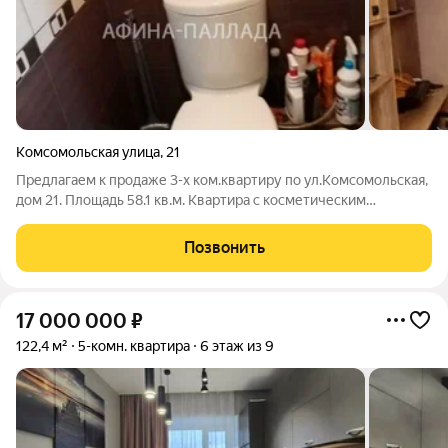
Комсомольская улица
,
21
Предлагаем к продаже 3-х ком.квартиру по ул.Комсомольская,
дом 21. Площадь 58.1 кв.м. Квартира с косметическим
ремонтом. Установлены пластиковые окна, межкомнатные
двери. Стены ровные, полы залиты. Сантехника и электрика
Позвонить
поменяны. Туалет и ванная
17 000 000
₽
122,4 м²
5-комн. квартира
6 этаж из 9