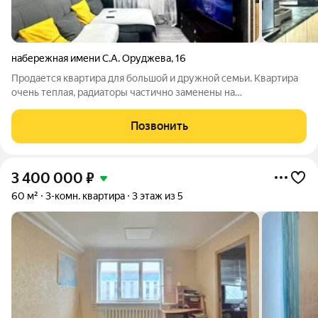
набережная имени С.А. Оруджева
,
16
Продается квартира для большой и дружной семьи. Квартира
очень теплая, радиаторы частично заменены на
биметаллические, окна-ПВХ. Балкон остеклен и обшит
панелями пвх. Вся мебель и крупная техника остаются новому
Позвонить
собственнику. Все документы готовы к
3 400 000
₽
60 м²
3-комн. квартира
3 этаж из 5