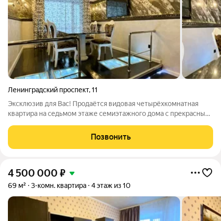
Ленинградский проспект
,
11
Эксклюзив для Вас! Продаётся видовая четырёхкомнатная
квартира на седьмом этаже семиэтажного дома с прекрасным
видом из окон на городской парк им. Козлова , Свято-
Никольский храм и Дворец Бракосочетания. В квартире
Позвонить
произведён дизайнерский ремонт,
4 500 000
₽
69 м²
3-комн. квартира
4 этаж из 10