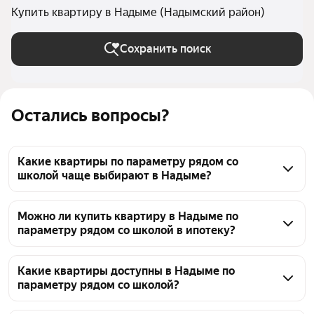
Купить квартиру в Надыме (Надымский район)
Сохранить поиск
Остались вопросы?
Какие квартиры по параметру рядом со
школой чаще выбирают в Надыме?
По параметру рядом со школой в Надыме чаще 
всего выбирают квартиры в актуальных 
Можно ли купить квартиру в Надыме по
параметру рядом со школой в ипотеку?
объявлениях на странице. Сейчас на этой странице 
собраны подходящие варианты — 375 объявлений. 
Да, выбрать квартиру в Надыме рядом со школой и 
Цены начинаются от 1,65 млн ₽ до 17 млн ₽. Чтобы 
оформить её в ипотеку вполне реально. В каталоге 
Какие квартиры доступны в Надыме по
отобрать наиболее популярные предложения, 
параметру рядом со школой?
сейчас представлено 375 объявлений. Диапазон 
используйте фильтры и сортировку.
цен в этой подборке — от 1,65 млн ₽ до 17 млн ₽.
На этой странице собраны квартиры в Надыме 