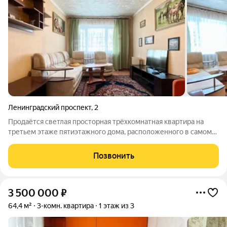
Ленинградский проспект
,
2
Продаётся светлая просторная трёхкомнатная квартира на
третьем этаже пятиэтажного дома, расположенного в самом
центре города. В квартире косметический ремонт,
пластиковые окна, на полу линолеум, стены оклеены обоями в
Позвонить
нейтральных тонах. Проводка в
3 500 000
₽
64,4 м²
3-комн. квартира
1 этаж из 3