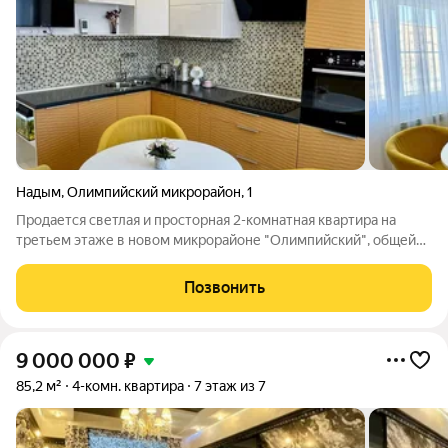
Надым
,
Олимпийский микрорайон
,
1
Продается светлая и просторная 2-комнатная квартира на
третьем этаже в новом микрорайоне "Олимпийский", общей
площадью 56,8 кв. м с удобной планировкой "распашонка".
Просторная кухня площадью 12 кв. м станет идеальным
Позвонить
местом для семейных ужинов, а в
9 000 000
₽
85,2 м²
4-комн. квартира
7 этаж из 7