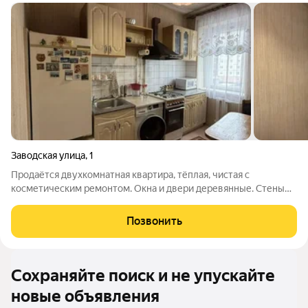
Заводская улица
,
1
Продаётся двухкомнатная квартира, тёплая, чистая с
косметическим ремонтом. Окна и двери деревянные. Стены
оклеяны обоями. Пол бетон, напольное покрытие линолеум.
Сан.узел. раздельный, пол залит, стены выложены кафельной
Позвонить
плиткой. Установлены счётчики
Сохраняйте поиск и не упускайте
новые объявления