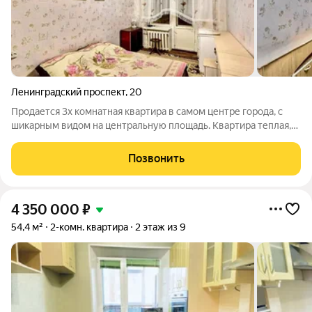
Ленинградский проспект
,
20
Продается 3х комнатная квартира в самом центре города, с
шикарным видом на центральную площадь. Квартира теплая,
просторная 68,4 кв.м., косметический ремонт. С/узел
раздельный, стены и пол выложены кафельной плиткой.
Позвонить
Установлены счетчики. Соседи
4 350 000
₽
54,4 м²
2-комн. квартира
2 этаж из 9