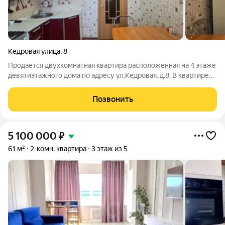
Кедровая улица
,
8
Продается двухкомнатная квартира расположенная на 4 этаже
девятиэтажного дома по адресу ул.Кедровая, д.8. В квартире
сделан косметический ремонт, будет проведена химчистка
помещения перед продажей. Комнаты изолированы, сан узел
Позвонить
раздельный, есть
5 100 000
₽
61 м²
2-комн. квартира
3 этаж из 5