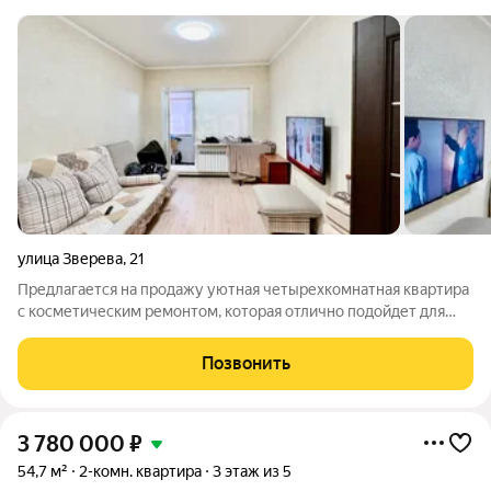
улица Зверева
,
21
Предлагается на продажу уютная четырехкомнатная квартира
с косметическим ремонтом, которая отлично подойдет для
комфортной жизни. - Площадь: Просторная планировка,
позволяющая удобно разместить мебель и личные вещи. -
Позвонить
Кухня: Уютная кухня с нишей для
3 780 000
₽
54,7 м²
2-комн. квартира
3 этаж из 5