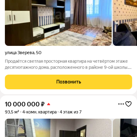
улица Зверева
,
50
Продаётся светлая просторная квартира на четвёртом этаже
десятиэтажного дома, расположенного в районе 9-ой школы. В
квартире, общей площадью 69,0, косметический ремонт, все
коммуникации в хорошем состоянии, окна пластиковые, в том
Позвонить
числе балконный
10 000 000
₽
93,5 м²
4-комн. квартира
4 этаж из 7