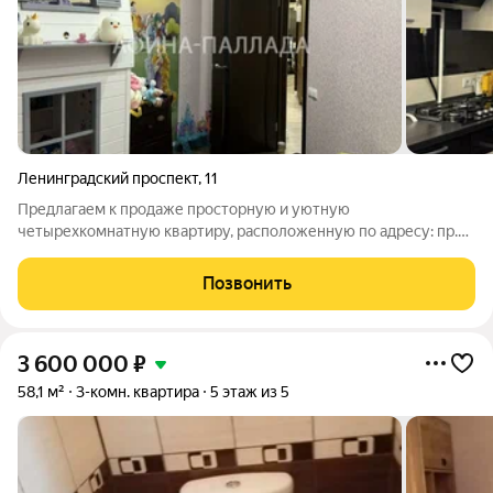
Ленинградский проспект
,
11
Предлагаем к продаже просторную и уютную
четырехкомнатную квартиру, расположенную по адресу: пр.
Ленинградский, дом 11 на четвертом этаже. Площадь 93 кв.м. В
квартире произведен капитальный ремонт. Установлены
Позвонить
пластиковые окна, межкомнатные двери,
3 600 000
₽
58,1 м²
3-комн. квартира
5 этаж из 5