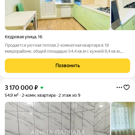
Кедровая улица
,
16
Продается уютная теплая 2-комнатная квартира в 18
микрорайоне, общей площадью 54,4 кв.м с кухней 8,4 кв.м,
расположенная на комфортном втором этаже панельного
дома. Все окна пластиковые, включая балкон, что гарантирует
Позвонить
отличную тепло- и шумоизоляцию.
3 170 000
₽
54,9 м²
2-комн. квартира
2 этаж из 9