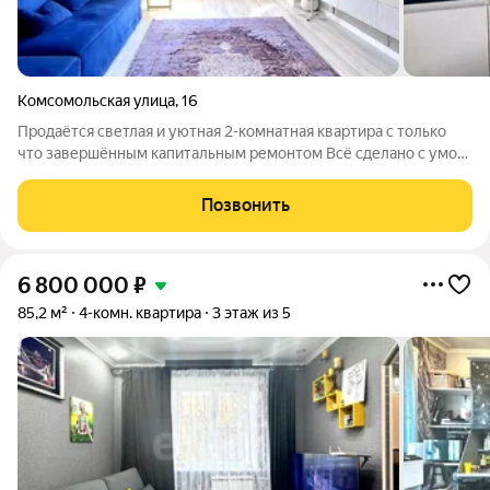
Комсомольская улица
,
16
Продаётся светлая и уютная 2-комнатная квартира с только
что завершённым капитальным ремонтом Всё сделано с умом
и под чистовую отделку можно заезжать хоть завтра Что
сделано: стены выровнены и оклеены обоями светлых
Позвонить
нейтральных тонов полы также
6 800 000
₽
85,2 м²
4-комн. квартира
3 этаж из 5