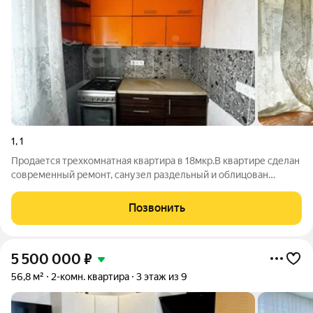
1
,
1
Продается трехкомнатная квартира в 18мкр.В квартире сделан
современный ремонт, санузел раздельный и облицован
качественной кафельной плиткой, стены и полы выровненные,
полностью заменена проводка, установлены окна ПВХ, кроме
Позвонить
одной комнаты -дерево.
5 500 000
₽
56,8 м²
2-комн. квартира
3 этаж из 9