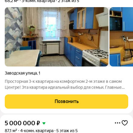
68,2 м²
3-комн. квартира
2 этаж из 5
Заводская улица
,
1
Просторная 3-к квартира на комфортном 2-м этаже в самом
Центре! Эта квартира идеальный выбор для семьи. Главные
преимущества: Самый центр города! Вся инфраструктура
(школы, детские сады, магазины и прогулочные зоны) в
Позвонить
нескольких минутах ходьбы.
5 000 000
₽
87,1 м²
4-комн. квартира
5 этаж из 5