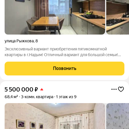
улица Рыжкова
,
8
Эксклюзивный вариант приобретения пятикомнатной
квартиры в г.Надым! Отличный вариант для большой семьи!
Квартира с качественным капитальным ремонтом, который
создает атмосферу уюта и комфорта! С деланы все
Позвонить
необходимые работы: заменена входная дверь,
5 500 000
₽
68,4 м²
3-комн. квартира
1 этаж из 9