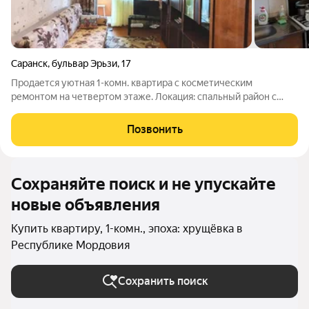
Саранск
,
бульвар Эрьзи
,
17
Продается уютная 1-комн. квартира с косметическим
ремонтом на четвертом этаже. Локация: спальный район с
развитой инфраструктурой. Всё в шаговой доступности:
детские сады №66 и №88, школа №11, магазины «Пятерочка»,
Позвонить
«Магнит», «Тихий океан», пекарни.
Сохраняйте поиск и не упускайте
новые объявления
Купить квартиру, 1-комн., эпоха: хрущёвка в
Республике Мордовия
Сохранить поиск