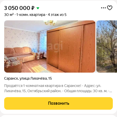
3 050 000
₽
30 м²
1-комн. квартира
4 этаж из 5
Саранск
,
улица Лихачёва
,
15
Продаётся 1-комнатная квартира в Саранске! - Адрес: ул.
Лихачёва, 15, Октябрьский район. - Общая площадь: 30 кв. м. -
Этаж: 4 - Балкон: есть. - Окна: выходят на детскую площадку и
дорогу. - Санузел:совмещённый. О квартире Уютная 1-
Позвонить
комнатная квартира