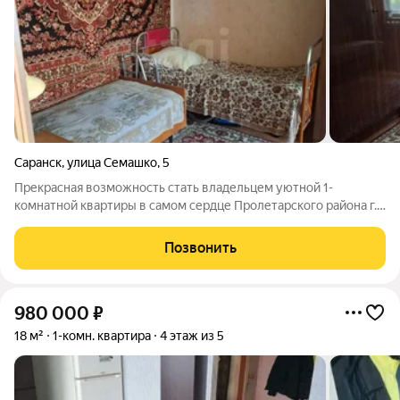
Саранск
,
улица Семашко
,
5
Прекрасная возможность стать владельцем уютной 1-
комнатной квартиры в самом сердце Пролетарского района г.
Саранска! Эта светлая и просторная квартира площадью 32
кв.м. расположена на первом этаже пятиэтажного панельного
Позвонить
дома и не является угловой,
980 000
₽
18 м²
1-комн. квартира
4 этаж из 5