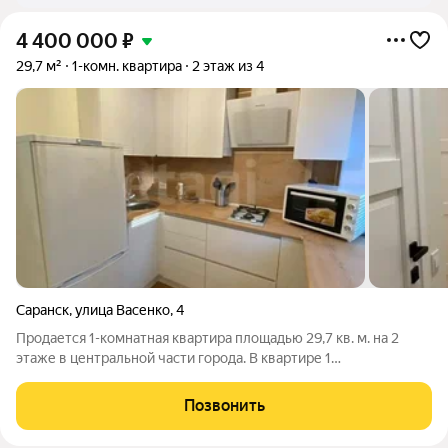
4 400 000
₽
29,7 м²
1-комн. квартира
2 этаж из 4
Саранск
,
улица Васенко
,
4
Продается 1-комнатная квартира площадью 29,7 кв. м. на 2
этаже в центральной части города. В квартире 1
изолированная спальня, пластиковые окна, 1 балкон. Кухня
площадью 6 кв. м. Выполнен евроремонт. Совмещённый
Позвонить
санузел, сантехника в отличном