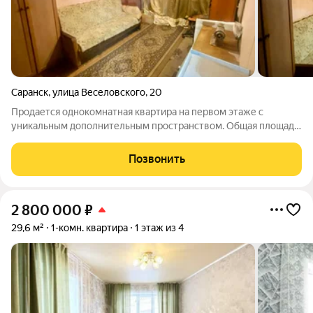
Саранск
,
улица Веселовского
,
20
Продается однокомнатная квартира на первом этаже с
уникальным дополнительным пространством. Общая площадь
33 кв. м включает жилую зону в 19,9 кв. м и кухню в 5 кв. м.
Ключевое преимущество объекта прямой отдельный вход из
Позвонить
квартиры в отапливаемый
2 800 000
₽
29,6 м²
1-комн. квартира
1 этаж из 4