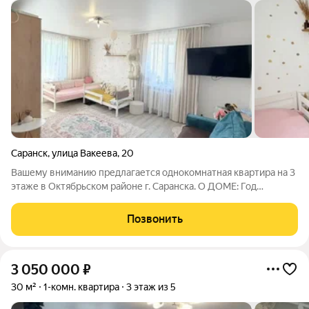
Саранск
,
улица Вакеева
,
20
Вашему вниманию предлагается однокомнатная квартира на 3
этаже в Октябрьском районе г. Саранска. О ДОМЕ: Год
постройки 1966. Тип дома кирпич. О КВАРТИРЕ: Общая
площадь 31,8 м2. Выполнен косметический ремонт,
Позвонить
совместный санузел. Напольное покрытие
3 050 000
₽
30 м²
1-комн. квартира
3 этаж из 5