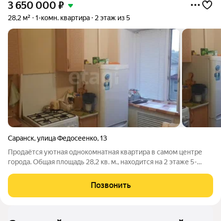
3 650 000
₽
28,2 м²
1-комн. квартира
2 этаж из 5
Саранск
,
улица Федосеенко
,
13
Продаётся уютная однокомнатная квартира в самом центре
города. Общая площадь 28,2 кв. м., находится на 2 этаже 5-
этажного кирпичного дома, жилая комната 17 кв. м., кухня 5,7
кв. м., санузел совмещенный. Состояние жилое. В шаговой
Позвонить
доступности