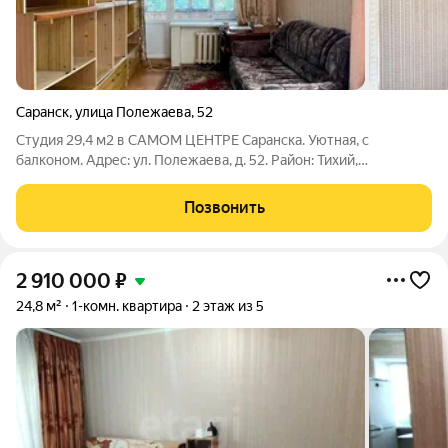
Саранск
,
улица Полежаева
,
52
Студия 29,4 м2 в САМОМ ЦЕНТРЕ Саранска. Уютная, с
балконом. Адрес: ул. Полежаева, д. 52. Район: Тихий,
престижный центр Саранска. Вся инфраструктура в шаговой
доступности: Лицей №4, детсад №14, центральный корпус
Позвонить
МГУ, «Огарёв-Арена», РДК,
2 910 000
₽
24,8 м²
1-комн. квартира
2 этаж из 5