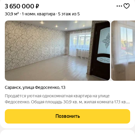
3 650 000
₽
30,9 м²
1-комн. квартира
5 этаж из 5
Саранск
,
улица Федосеенко
,
13
Продаётся уютная однокомнатная квартира на улице
Федосеенко. Общая площадь 30,9 кв. м, жилая комната 17,1 кв.
м, кухня 5,7 кв. м. Квартира находится на 5 этаже кирпичного
пятиэтажного дома, санузел совмещённый, есть балкон.
Позвонить
Выполнен современный