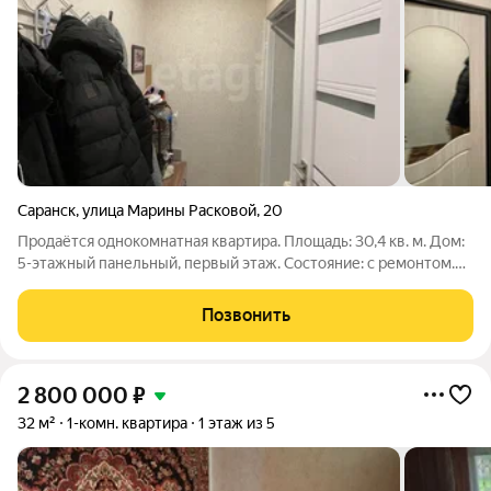
Саранск
,
улица Марины Расковой
,
20
Продаётся однокомнатная квартира. Площадь: 30,4 кв. м. Дом:
5-этажный панельный, первый этаж. Состояние: с ремонтом.
Потолки натяжные, на полу линолеум, окна пластиковые. Это
главный плюс можно заселяться сразу. Санузел: совмещённый
Позвонить
в плитке.
2 800 000
₽
32 м²
1-комн. квартира
1 этаж из 5