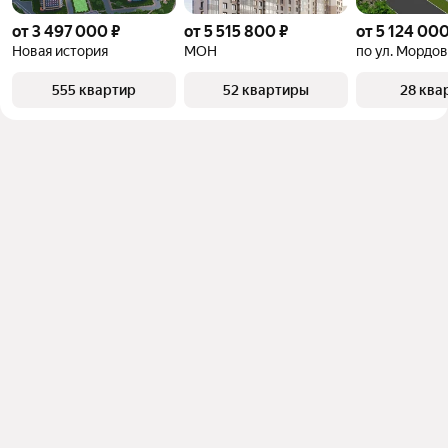
от 3 497 000 ₽
от 5 515 800 ₽
от 5 124 000
Новая история
МОН
по ул. Мордов
555 квартир
52 квартиры
28 ква