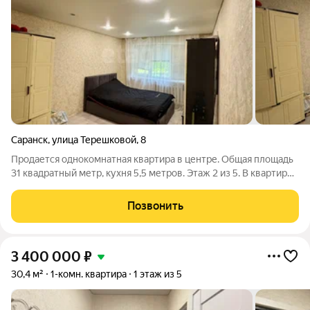
Саранск
,
улица Терешковой
,
8
Продается однокомнатная квартира в центре. Общая площадь
31 квадратный метр, кухня 5,5 метров. Этаж 2 из 5. В квартире
частично выполнен косметический ремонт. В комнате ламинат
на полу, на кухне и в коридоре линолеум. По всей квартире
Позвонить
установлены
3 400 000
₽
30,4 м²
1-комн. квартира
1 этаж из 5