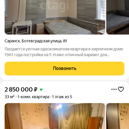
Саранск
,
Ботевградская улица
,
81
Продается уютная однокомнатная квартира в кирпичном доме
1961 года постройки на 5 этаже отличный вариант для
комфортного проживания. Общая площадь 30,2 м. Внутри
выполнен косметический ремонт: санузел совмещённый,
Позвонить
отделан плиткой, на полу ламинат.
2 850 000
₽
33 м²
1-комн. квартира
1 этаж из 5