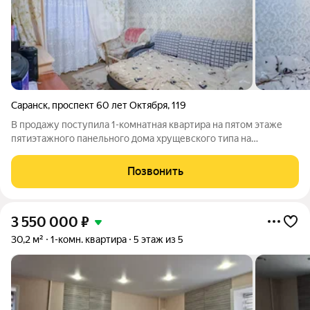
Саранск
,
проспект 60 лет Октября
,
119
В продажу поступила 1-комнатная квартира на пятом этаже
пятиэтажного панельного дома хрущевского типа на
Светотехстрое! Общая площадь 29,9 м. Планировка
функциональна: изолированная кухня площадью 5,6 м и
Позвонить
комната, разделенная гипсокартонной
3 550 000
₽
30,2 м²
1-комн. квартира
5 этаж из 5