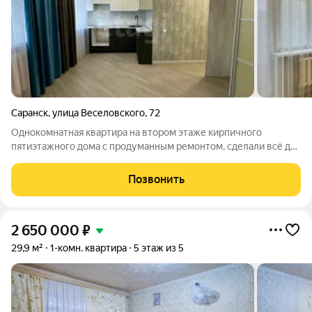
Саранск
,
улица Веселовского
,
72
Однокомнатная квартира на втором этаже кирпичного
пятиэтажного дома с продуманным ремонтом, сделали всё для
себя и с вниманием к каждой детали. Площадь квартиры 31 кв.
м. В комнате с помощью дверей-купе изолирована спальня,
Позвонить
все стены выровнены в
2 650 000
₽
29,9 м²
1-комн. квартира
5 этаж из 5