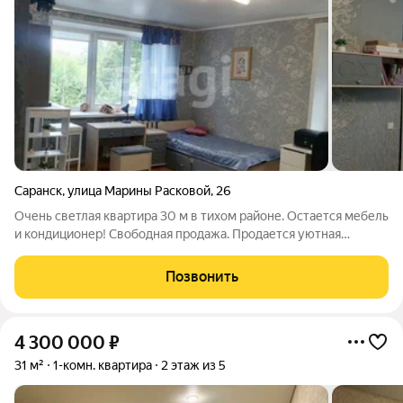
Саранск
,
улица Марины Расковой
,
26
Очень светлая квартира 30 м в тихом районе. Остается мебель
и кондиционер! Свободная продажа. Продается уютная
однокомнатная квартира на улице М. Расковой, идеальный
баланс между спокойствием спального района и городской
Позвонить
инфраструктурой. Дом
4 300 000
₽
31 м²
1-комн. квартира
2 этаж из 5