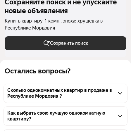
Сохраняйте поиск и не упускайте
новые объявления
Купить квартиру, 1-комн., эпоха: хрущёвка в
Республике Мордовия
Сохранить поиск
Остались вопросы?
Сколько однокомнатных квартир в продаже в
Республике Мордовия ?
На Яндекс Недвижимости в продаже в Республике 
Мордовия 26 однокомнатных квартир, из них 26 
Как выбрать свою лучшую однокомнатную
квартиру?
объявлений от агентств
Чтобы купить 1-комнатную квартиру в хрущёвке, 