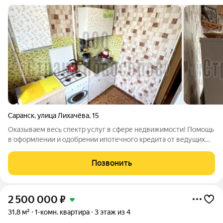
Саранск
,
улица Лихачёва
,
15
Оказываем весь спектр услуг в сфере недвижимости! Помощь
в оформлении и одобрении ипотечного кредита от ведущих
банков России. Продается 1-комнатная квартира по Лихачева,
д. 15. Теплая квартира находится на 4-м этаже 5-этажного
Позвонить
панельного дома. Общая
2 500 000
₽
31,8 м²
1-комн. квартира
3 этаж из 4