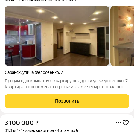
Саранск
,
улица Федосеенко
,
7
Продам однокомнатную квартиру по адресу ул. Федосеенко, 7.
Квартира расположена на третьем этаже четырех этажного
дома. Дом расположен в самом центре Саранска. Общая
площадь квартиры 30 кВ., жилая комната 17 кв.м, кухня 6 кв.м.
Позвонить
В квартире сделан
3 100 000
₽
31,3 м²
1-комн. квартира
4 этаж из 5