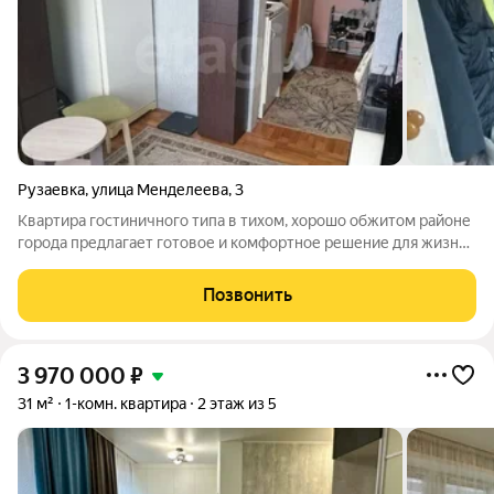
Рузаевка
,
улица Менделеева
,
3
Квартира гостиничного типа в тихом, хорошо обжитом районе
города предлагает готовое и комфортное решение для жизни.
Объект находится не на последнем этаже, окна выходят в
спокойный двор, что гарантирует отсутствие уличного шума и
Позвонить
излишней суеты. В
3 970 000
₽
31 м²
1-комн. квартира
2 этаж из 5