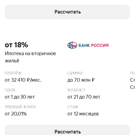
Рассчитать
от 18%
Ипотека на вторичное
жильё
платёж
сумма
п
от 32 410 ₽/мес.
до 70 млн ₽
С
С
срок
возраст
от 1 до 30 лет
от 21 до 70 лет
первый взнос
стаж
от 20,01%
от 12 месяцев
Рассчитать