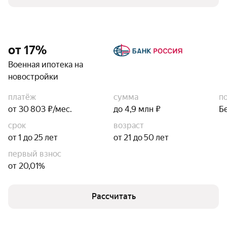
от 17%
Военная ипотека на
новостройки
платёж
сумма
п
от 30 803 ₽/мес.
до 4,9 млн ₽
Б
срок
возраст
от 1 до 25 лет
от 21 до 50 лет
первый взнос
от 20,01%
Рассчитать