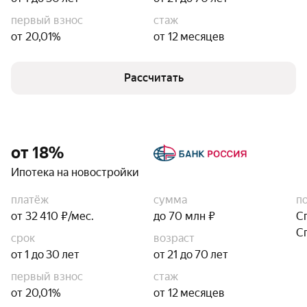
первый взнос
стаж
от 20,01%
от 12 месяцев
Рассчитать
от 18%
Ипотека на новостройки
платёж
сумма
п
от 32 410 ₽/мес.
до 70 млн ₽
С
С
срок
возраст
от 1 до 30 лет
от 21 до 70 лет
первый взнос
стаж
от 20,01%
от 12 месяцев