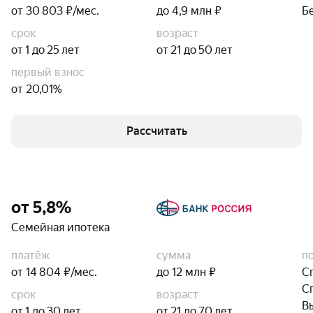
от 30 803 ₽/мес.
до 4,9 млн ₽
Б
срок
возраст
от 1 до 25 лет
от 21 до 50 лет
первый взнос
от 20,01%
Рассчитать
от 5,8%
Семейная ипотека
платёж
сумма
п
от 14 804 ₽/мес.
до 12 млн ₽
С
С
срок
возраст
В
от 1 до 30 лет
от 21 до 70 лет