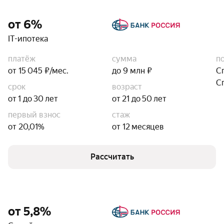
от 6%
IT-ипотека
платёж
сумма
п
от 15 045 ₽/мес.
до 9 млн ₽
С
С
срок
возраст
от 1 до 30 лет
от 21 до 50 лет
первый взнос
стаж
от 20,01%
от 12 месяцев
Рассчитать
от 5,8%