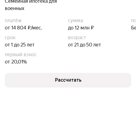
Семейная ипотека для
военных
платёж
сумма
п
от 14 804 ₽/мес.
до 12 млн ₽
Б
срок
возраст
от 1 до 25 лет
от 21 до 50 лет
первый взнос
от 20,01%
Рассчитать