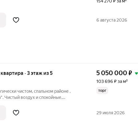
154 270 ₽ за м²
6 августа 2026
5 050 000
₽
я квартира · 3 этаж из 5
103 696 ₽ за м²
торг
гически чистом, спальном районе ,
. Чистый воздух и спокойные,
мотря на то, что дом находится на 2й
ности имеются магазины, аптека,
29 июля 2026
о