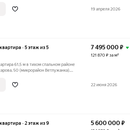
лка . В нее входят: современные
ие балконов, напольное покрытие
19 апреля 2026
ника,
7 495 000
₽
 квартира · 5 этаж из 5
121 870 ₽ за м²
артира 61,5 м в тихом спальном районе
йнерский ремонт, который создаёт
22 июня 2026
5 600 000
₽
 квартира · 2 этаж из 9