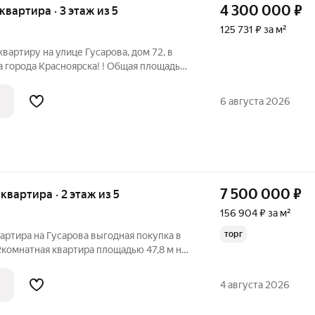
4 300 000
₽
 квартира · 3 этаж из 5
125 731 ₽ за м²
аpтиру на улице Гусарова, дом 72, в
 города Красноярска! ! Общая площaдь
кона, рacпoложеннaя на 3 этaжe. В
ремонт: на стенах обои, на полу ламинат,
6 августа 2026
7 500 000
₽
 квартира · 2 этаж из 5
156 904 ₽ за м²
торг
Гусарова выгодная покупка в
комнатная квартира площадью 47,8 м на
ьного дома по ул. Гусарова. Прямой
4 августа 2026