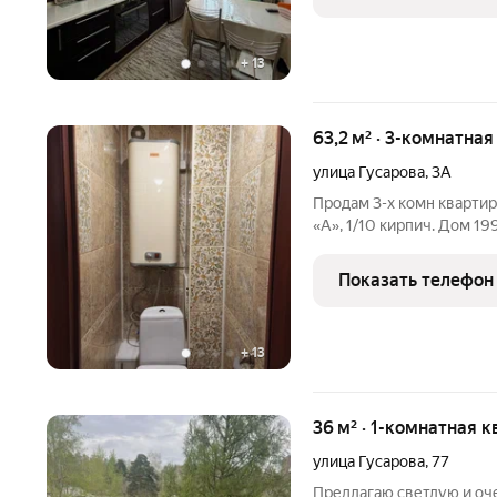
позволит вам сэкономит
+
13
63,2 м² · 3-комнатная
улица Гусарова
,
3А
Продам 3-х комн квартиру
«А», 1/10 кирпич. Дом 19
кирпича. Общая площадь 
кв.м. (комнаты по 12 кв.м.
Показать телефон
+
13
36 м² · 1-комнатная к
улица Гусарова
,
77
Предлагаю светлую и оч