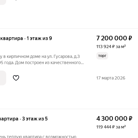
ь время и
7 200 000
₽
 квартира · 1 этаж из 9
113 924 ₽ за м²
торг
 в кирпичном доме на ул. Гусарова, д.3
95 года. Дом построен из качественного
квартиры 63,2 кв.м., жилая площадь 40,7
, гостиная 16,7 кв.м.), кухня 8
17 марта 2026
4 300 000
₽
вартира · 3 этаж из 5
119 444 ₽ за м²
ень теплую квартира с возможностью