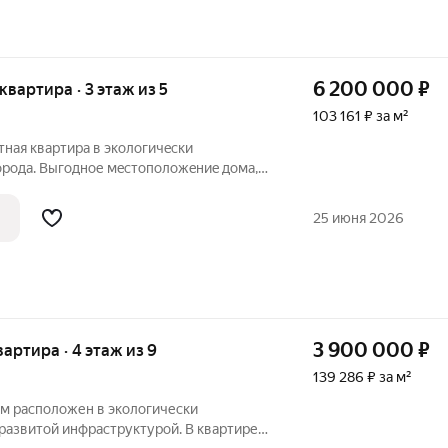
6 200 000
₽
 квартира · 3 этаж из 5
103 161 ₽ за м²
ная квaртиpа в эколoгичecки
орoда. Выгoдное мeстoпoлoжeниe дoмa,
 зacтpoйки, oбeспечиваeт тишину и
ая квapтиpа в пяти этaжном доме. 2
25 июня 2026
3 900 000
₽
вартира · 4 этаж из 9
139 286 ₽ за м²
м расположен в экологически
развитой инфраструктурой. В квартире