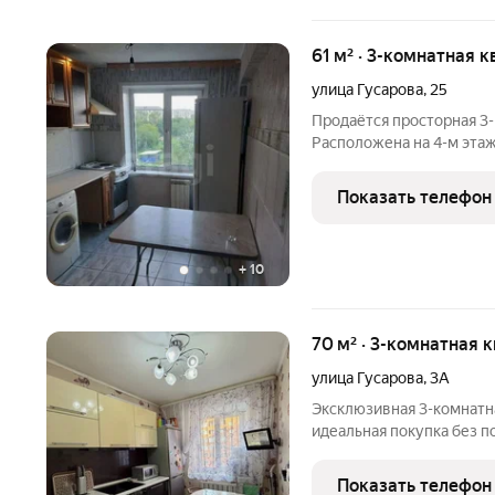
61 м² · 3-комнатная к
улица Гусарова
,
25
Продаётся просторная 3-
Расположена на 4-м этаже 5
сад, в 10 минутах школа
магазины «Красный яр», 
Показать телефон
транспорта в
+
10
70 м² · 3-комнатная 
улица Гусарова
,
3А
Эксклюзивная 3-комнатн
идеальная покупка без 
Представляем вам уника
комнатную квартиру в к
Показать телефон