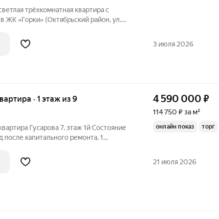
светлая трёхкомнатная квартира с
 ЖК «Горки» (Октябрьский район, ул.
, 2023 года
9-м этаже 9-этажного подъезда. Дом
3 июля 2026
4 590 000
₽
квартира · 1 этаж из 9
114 750 ₽ за м²
онлайн показ
торг
квартира Гусарова 7, этаж 1й Состояние
 после капитального ремонта, 1
олее 5 лет. Остановка общественного
м. Арт. 135540886
21 июля 2026