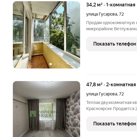
34,2 м² · 1-комнатная
улица Гусарова
,
72
Продам однокомнатную кв
микрорайоне Ветлужанка
34.2 кв.м. без учета бал
квартире косметический 
Показать телефон
окна ПВХ,
+
26
47,8 м² · 2-комнатная
улица Гусарова
,
72
Теплая двухкомнатная квартира на 
Красноярске Продается 2
2 этаже 5этажного панел
выход на сделку все документы подготовлены, возможна ипотека
Показать телефон
и