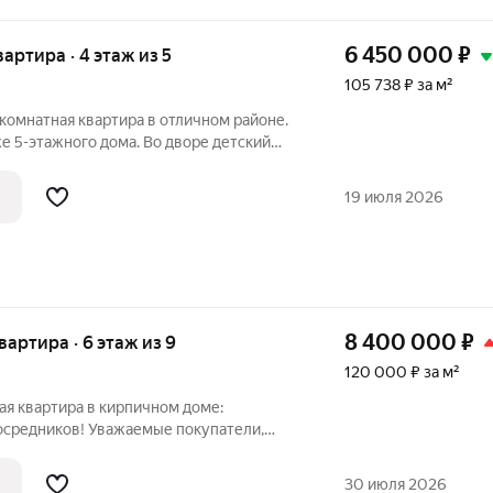
6 450 000
₽
вартира · 4 этаж из 5
105 738 ₽ за м²
комнатная квартира в отличном районе.
-этажного дома. Во дворе детский
 №133, в 20 минутах лицей №1. Рядом
«Командор», рынок. Остановки
19 июля 2026
8 400 000
₽
квартира · 6 этаж из 9
120 000 ₽ за м²
ая квартира в кирпичном доме:
посредников! Уважаемые покупатели,
льную возможность приобрести 3-
ирпичном доме без посредников, что
30 июля 2026