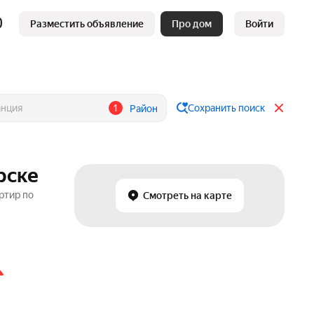
Разместить объявление
Про дом
Войти
1
Сохранить поиск
Район
рске
ртир по
Смотреть на карте