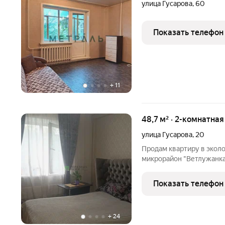
улица Гусарова
,
60
Показать телефон
+
11
48,7 м² · 2-комнатна
улица Гусарова
,
20
Продам квартиру в эколо
микрорайон "Ветлужанка"
дружелюбные соседи. Нес
линии, в шаговой доступ
Показать телефон
остановка общественног
+
24