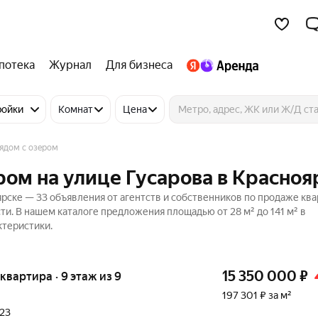
потека
Журнал
Для бизнеса
ройки
Комнат
Цена
ядом с озером
ром на улице Гусарова в Красноя
ярске — 33 объявления от агентств и собственников по продаже ква
и. В нашем каталоге предложения площадью от 28 м² до 141 м² в
ктеристики.
15 350 000
₽
 квартира · 9 этаж из 9
197 301 ₽ за м²
023