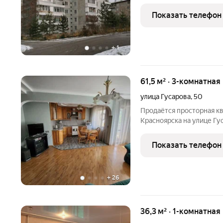
выполнена чистовая отде
стеклопакеты, остеклен
Показать телефон
(линолеум), обои, сантех
+
1
61,5 м² · 3-комнатная
улица Гусарова
,
50
Продаётся просторная кв
Красноярска на улице Гусарова, 50 (микрорайон Ветлужанка).
Жилая площадь 41 м, кухня 8,2 м, совмещённый санузел. В
квартире выполнен диза
Показать телефон
атмосферу тепла
+
26
36,3 м² · 1-комнатная