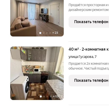
Продаётся просторная и 
дизайнерским ремонтом в
Гусарова, 78). Общая площадь 78 кв. м, дом кирпичный
постройки, квартира на 
Показать телефон
переменной
+
23
40 м² · 2-комнатная 
улица Гусарова
,
7
Продается 2х комнатная 
обычное. Чистый подъезд
взрослый собственник б
транспорта рядом с домо
Показать телефон
+
12