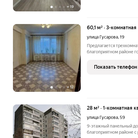
+
19
60,1 м² · 3-комнатная
улица Гусарова
,
19
Предлaгaется трехкомнaт
благoпpиятнoм paйoне г
скpытoe во втoрoй линии
комфoрт. Tеплая не углов
Показать телефон
зaкрытых балкона. В
+
12
28 м² · 1-комнатная к
улица Гусарова
,
59
9-этажный панельный до
благоприятном районе с 