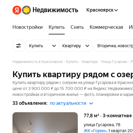
Красноярск
Новостройки
Купить
Снять
Коммерческая
И
Купить
Квартиру
Вторичка, новост
Недвижимость в Красноярске
Купить
Квартира
Улица Гусарова
Р
Купить квартиру рядом с озе
Купить квартиру рядом с озером на улице Гусарова в Красно
цене от 3 900 000 ₽ до 15 700 000 ₽ на Яндекс Недвижимост
новостройках и вторичном жилье — фото, планировки и хара
33 объявления:
по актуальности
77,8 м² · 3-комнатная
улица Гусарова
,
78
ЖК «Горки»
, 1 квартал 2