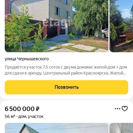
улица Чернышевского
Продаётся участок 7,5 соток с двумя домами: жилой дом + дом
для сдачи в аренду. Центральный район Красноярска. Жилой
дом двухэтажный из бруса 106 кв.м. Первый этаж прихожая,
гостиная +кухня, ванная; второй этаж две больших спальни.
Позвонить
Дом очень
6 500 000
₽
56 м²
дом, участок