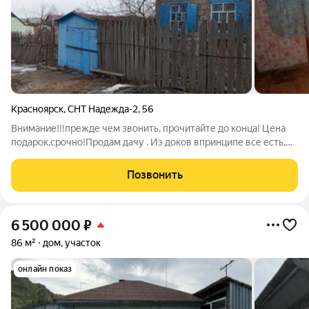
Красноярск
,
СНТ Надежда-2
,
56
Внимание!!!прежде чем звонить, прочитайте до конца! Цена
подарок,срочно!Продам дачу . Из доков впринципе все есть,
собственник умер, кем когда выдано все в наличии, вплоть до
свид о смерти. Садовая книжка в наличии В пользовании с 1991
Позвонить
года, Дом 2
6 500 000
₽
86 м²
дом, участок
онлайн показ