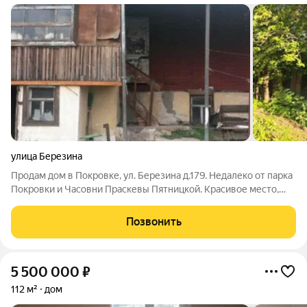
улица Березина
Продам дом в Покровке, ул. Березина д.179. Недалеко от парка
Покровки и Часовни Праскевы Пятницкой. Красивое место,
спокойное место, идеально для жизни. Участок 6 сот, есть
гараж 27 м2. Подходит под мат.капитал. Есть
Позвонить
несовершеннолетний собственник. В
5 500 000
₽
112 м²
дом