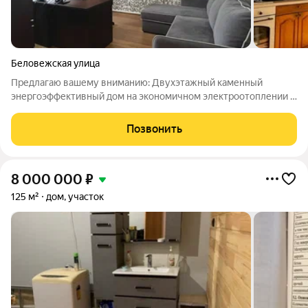
Беловежская улица
Предлагаю вашему вниманию: Двухэтажный каменный
энергоэффективный дом на экономичном электроотоплении с
5-ю изолированным комнатами круглогодичного проживания
в тихом месте возле леса. Рядом остановка городского
Позвонить
общественного транспорта (14 маршрут),
8 000 000
₽
125 м²
дом, участок