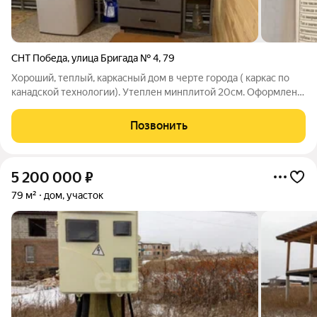
СНТ Победа
,
улица Бригада № 4
,
79
Хороший, теплый, каркасный дом в черте города ( каркас по
канадской технологии). Утеплен минплитой 20см. Оформлен
как жилой дом, есть городской адрес (проспект Свободный
77а/79д). Можно прописаться. Въезд-выезд как со стороны
Позвонить
проспекта Свободный, так
5 200 000
₽
79 м²
дом, участок