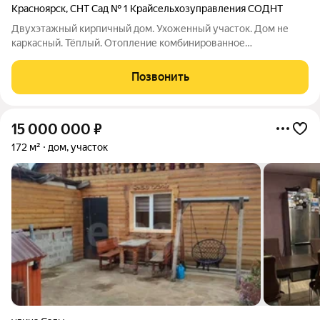
Красноярск
,
СНТ Сад № 1 Крайсельхозуправления СОДНТ
Двухэтажный кирпичный дом. Ухоженный участок. Дом не
каркасный. Тёплый. Отопление комбинированное
(автоматический твердотоплевный котёл зота + эл.тена).
Имеется тёплая мансарда, капитальный погреб и котельная
Позвонить
(расположены в цоколе). На каждом этаже
15 000 000
₽
172 м²
дом, участок