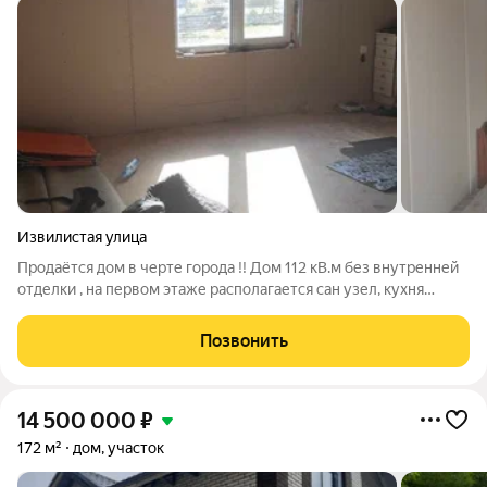
Извилистая улица
Продаётся дом в черте города !! Дом 112 кВ.м без внутренней
отделки , на первом этаже располагается сан узел, кухня
гостиная , три изолированных комнаты . Участок ровный , 15
соток , есть скважина , септик , будет установлен
Позвонить
электрический котёл,
14 500 000
₽
172 м²
дом, участок