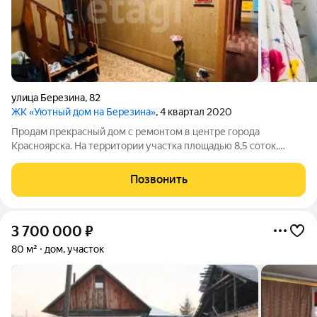
улица Березина
,
82
ЖК «Уютный дом на Березина»
, 4 квартал 2020
Продам прекрасный дом с ремонтом в центре города
Красноярска. На территории участка площадью 8,5 соток,
расположен дом из бруса, площадью - 126 м2, баня- 36м2 и
гараж- 29,3м2. В доме два этажа, на первом: кухня, гостиная,
Позвонить
три спальни и санузел, на
3 700 000
₽
80 м²
дом, участок