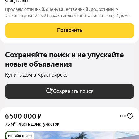
улица Сады
Продаем отличный, очень качественный , добротный 2-
этажный дом 172 м2 Гараж теплый капитальный + еще 1 дом
недостроенный на земельном участке 3,5 сот . Место просто
супер!!!! самый экологически чистый район- Октябрьский! по
Позвонить
ул. Сады. Территориально
Сохраняйте поиск и не упускайте
новые объявления
Купить дом в Красноярске
Сохранить поиск
6 500 000
₽
75 м²
часть дома, участок
онлайн показ