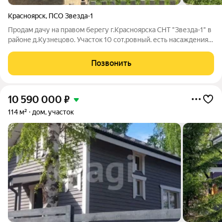
Красноярск
,
ПСО Звезда-1
Продам дачу на правом берегу г.Красноярска СНТ "Звезда-1" в
районе д.Кузнецово. Участок 10 сот,ровный. есть насаждения и
грядки.На территории есть бак для воды. Участок огорожен
забором из дерева. Дом каркасный с верандой, не утеплен.В
Позвонить
доме одна
10 590 000
₽
114 м²
дом, участок