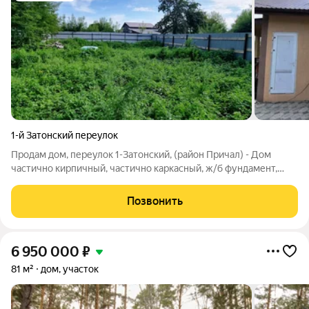
1-й Затонский переулок
Продам дом, переулок 1-Затонский, (район Причал) - Дом
частично кирпичный, частично каркасный, ж/б фундамент,
фасад штукатурка. Площадь дома 75 кв.м.+ терраса - В доме
есть просторная гостиная столовая с 2 окнами, спальня,
Позвонить
отдельная кухня, сан узел
6 950 000
₽
81 м²
дом, участок