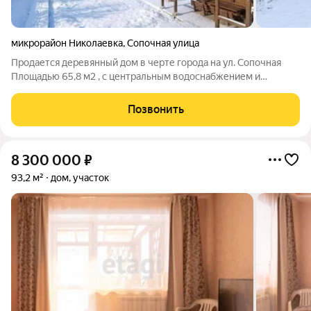
микрорайон Николаевка
,
Сопочная улица
Продается деревянный дом в черте города на ул. Сопочная
Площадью 65,8 м2 , с центральным водоснабжением и
канализацией, электрическим и печным отоплением,
санузлом. Дом облицован изнутри. Имеется минимальный
Позвонить
необходимый набор мебели. На участке
8 300 000
₽
93,2 м²
дом, участок