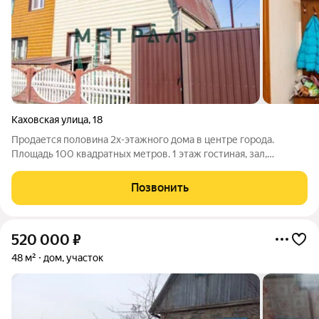
Каховская улица
,
18
Продается половина 2х-этажного дома в центре города.
Площадь 100 квадратных метров. 1 этаж гостиная, зал,
спальня, кухня, санузел. 2 этаж 2 комнаты. Везде установлены
окна ПФХ, новые радиаторы. Дом очень теплый, не требует
Позвонить
абсолютно никаких вложений.
520 000
₽
48 м²
дом, участок