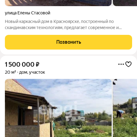
улица Елены Стасовой
Новый каркасный дом в Красноярске, построенный по
скандинавским технологиям, предлагает современное и
энергоэффективное жилье площадью 114 кв. м. Объект
расположен в экологически благоприятном районе с развитой
Позвонить
инфраструктурой: в 5-7 минутах ходьбы
1 500 000
₽
20 м²
дом, участок