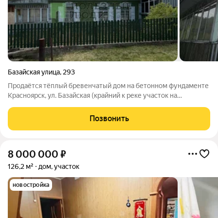
Базайская улица
,
293
Продаётся тёплый бревенчатый дом на бетонном фундаменте
Красноярск, ул. Базайская (крайний к реке участок на
возвышенности) УНИКАЛЬНОЕ МЕСТО Участок 6 соток
расположен в 500 метрах от Восточного входа в
Позвонить
национальный заповедник «Столбы». Из окон и с
8 000 000
₽
126,2 м²
дом, участок
новостройка