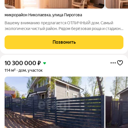
микрорайон Николаевка
,
улица Пирогова
Вашему вниманию предлагается ОТЛИЧНЫЙ дом. Самый
экологически чистый район. Рядом берёзовая роща и стадион
"Динамо". Дом тёплый, второй этаж каркасный утеплён 10см
пенопласт и 5 см мин-плита и гипсокартон. Дом нужно обшить
Позвонить
сайдингом и доделать по
10 300 000
₽
114 м²
дом, участок