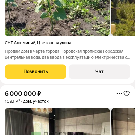
СНТ Алюминий
,
Цветочная улица
Продам дом в черте города! Городская прописка! Городская
центральная вода, два ввода в эксплуатацию электричества с
разных улиц на основной дом и летний домик. Летний домик
утеплен, можно использовать как стайку. Дом требует
Позвонить
Чат
внутренней отделки и
6 000 000
₽
109,1 м²
дом, участок