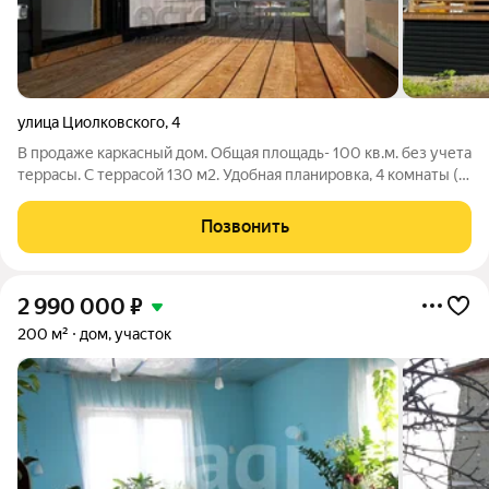
улица Циолковского
,
4
В продаже каркасный дом. Общая площадь- 100 кв.м. без учета
террасы. С террасой 130 м2. Удобная планировка, 4 комнаты (
площадью 12 кв. м. каждая ) + совмещенная гостиная с
кухонной зоной ( 22.3 кв. м. ). Просторная терраса с
Позвонить
отдельными выходам из
2 990 000
₽
200 м²
дом, участок