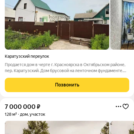
Каратузский переулок
Продается дом в черте г. Красноярска в Октябрьском районе,
пер. Каратузский. Дом брусовой на ленточном фундаменте.
Снаружи обшит сайдингом, кровля-металлочерепица. На
первом этаже расположены: две комнаты, кухня-прихожая,
Позвонить
совмещенный санузел,
7 000 000
₽
128 м²
дом, участок