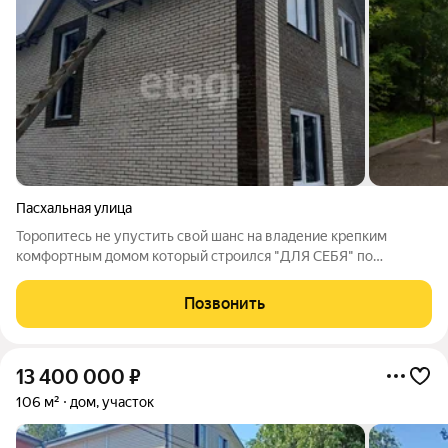
Пасхальная улица
Торопитесь не упустить свой шанс на владение крепким
комфортным домом который строился "ДЛЯ СЕБЯ" по
принципу излишний запас прочности во благо и с
использованием современных зарекомендававших себя
Позвонить
материалов. Продажа от застройщика госпрограммы по
13 400 000
₽
106 м²
дом, участок