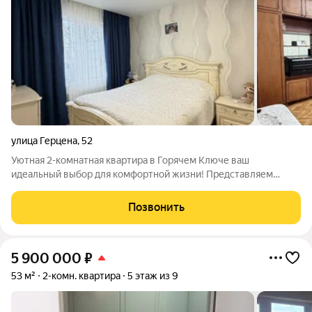
улица Герцена
,
52
Уютная 2-комнатная квартира в Горячем Ключе ваш
идеальный выбор для комфортной жизни! Представляем
вашему вниманию светлую и тёплую квартиру площадью 49,5
м в микрорайоне Развилка отличное решение для большой
Позвонить
семьи или тех, кто ценит пространство и
5 900 000
₽
53 м²
2-комн. квартира
5 этаж из 9