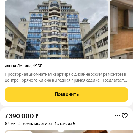
улица Ленина
,
195Г
Просторная 2комнатная квартира с дизайнерским ремонтом в
центре Горячего Ключа выгодная прямая сделка. Предлагается
к продаже стильная 2комнатная квартира общей площадью
65,7 м по адресу: г. Горячий Ключ, ул. Ленина. Цена 11 300 000
Позвонить
руб. Прямая
7 390 000
₽
64 м²
2-комн. квартира
1 этаж из 5