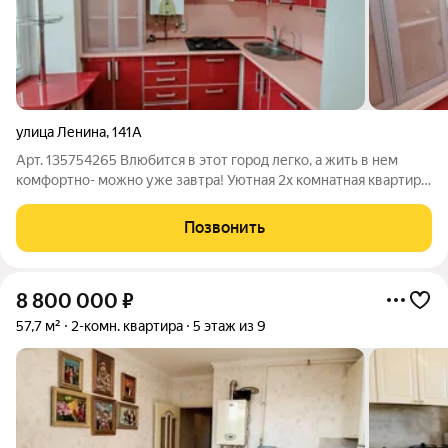
улица Ленина
,
141А
Арт. 135754265 Влюбится в этот город легко, а жить в нем
комфортно- можно уже завтра! Уютная 2х комнатная квартира
в центре Горячего Ключа. Район городского озера. Общая
площадь 54,1 кв метров. На третьем этаже. Комнаты 25,4 кв
Позвонить
метров и 15,2 кв м.
8 800 000
₽
57,7 м²
2-комн. квартира
5 этаж из 9