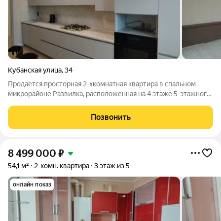
Кубанская улица
,
34
Продается просторная 2-хкомнатная квартира в спальном
микрорайоне Развилка, расположенная на 4 этаже 5-этажного
здания Общая площадь - 76 кв.м Жилая площадь - 32 кв.м
Площадь кухни - 12 кв.м Санузел - совмещенный и
Позвонить
дополнительно туалет Просторная
8 499 000
₽
54,1 м²
2-комн. квартира
3 этаж из 5
онлайн показ