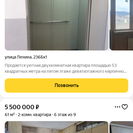
улица Ленина
,
236Бк1
Продается уютная двухкомнатная квартира площадью 53
квадратных метра на пятом этаже девятиэтажного кирпичного
дома, расположенного по адресу: город Горячий Ключ,
микрорайон Администрация, улица Ленина, дом 236Б, корпус 1.
Позвонить
Дом построен в 2020 году и
5 500 000
₽
61 м²
2-комн. квартира
6 этаж из 9