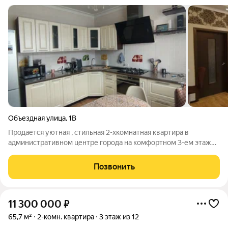
Объездная улица
,
1В
Продается уютная , стильная 2-хкомнатная квартира в
административном центре города на комфортном 3-ем этаже
кирпичного дома. Общая площадь - 51.3 кв.м Жилая площадь -
30.8 кв.м Площадь кухни - 10.6 кв.м Санузел совмещенный,
Позвонить
площадью 6.0 кв.м Площадь
11 300 000
₽
65,7 м²
2-комн. квартира
3 этаж из 12