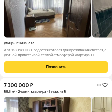
улица Ленина
,
232
Арт. 118098002 Продается готовая для проживания светлая, с
уютной, приветливой, теплой атмосферой квартира. О
КВАРТИРЕ: - просторные комнаты - застекленная лоджия -
просторная кухня - большая гардеробная - одна квартира на
Позвонить
этаже О ДОМЕ И
7 300 000
₽
59,5 м²
2-комн. квартира
1 этаж из 5