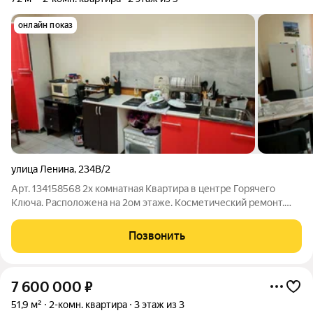
онлайн показ
улица Ленина
,
234В/2
Арт. 134158568 2х комнатная Квартира в центре Горячего
Ключа. Расположена на 2ом этаже. Косметический ремонт.
Изолированные комнаты. Раздельный санузел. Вся городская
инфраструктура в шаговой доступности.
Позвонить
7 600 000
₽
51,9 м²
2-комн. квартира
3 этаж из 3