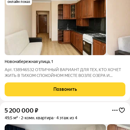
онлайн показ
Новонабережная улица
,
1
Арт. 138946532 ОТЛИЧНЫЙ ВАРИАНТ ДЛЯ ТЕХ, КТО ХОЧЕТ
ЖИТЬ В ТИХОМ СПОКОЙНОМ МЕСТЕ ВОЗЛЕ ОЗЕРА И
ПАРКА!!! Предлагаем вашему вниманию просторную 2-х
комнатную квартиру улучшенной планировки в районе 2-й
Позвонить
школы. Рядом парк и городское озеро, в шаговой
5 200 000
₽
49,5 м²
2-комн. квартира
4 этаж из 4