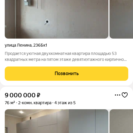
улица Ленина
,
236Бк1
Продается уютная двухкомнатная квартира площадью 53
квадратных метра на пятом этаже девятиэтажного кирпичного
дома, расположенного по адресу: город Горячий Ключ,
микрорайон Администрация, улица Ленина, дом 236Б, корпус 1.
Позвонить
Дом построен в 2020 году и
9 000 000
₽
76 м²
2-комн. квартира
4 этаж из 5