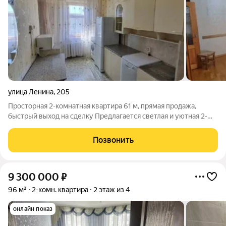
улица Ленина
,
205
Просторная 2-комнатная квартира 61 м, прямая продажа,
быстрый выход на сделку Предлагается светлая и уютная 2-
комнатная квартира площадью 61 м на 6 этаже
девятиэтажного дома. Отличный вариант как для комфортного
Позвонить
проживания, так и для выгодной
9 300 000
₽
96 м²
2-комн. квартира
2 этаж из 4
онлайн показ