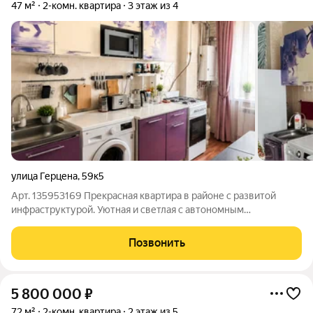
47 м²
2-комн. квартира
3 этаж из 4
улица Герцена
,
59к5
Арт. 135953169 Прекрасная квартира в районе с развитой
инфраструктурой. Уютная и светлая с автономным
отоплением на третьем этаже. Удобная планировка,
изолированные комнаты, частично меблирована.
Позвонить
Застекленный балкон. Хорошее расположение, рядом
5 800 000
₽
72 м²
2-комн. квартира
2 этаж из 5