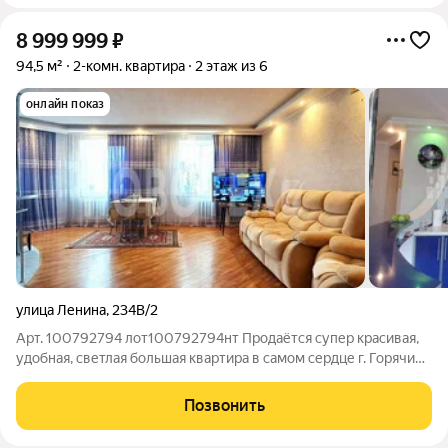
8 999 999
₽
94,5 м²
2-комн. квартира
2 этаж из 6
онлайн показ
улица Ленина
,
234В/2
Арт. 100792794 лот100792794нт Продаётся супер красивая,
удобная, светлая большая квартира в самом сердце г. Горячий
Ключ Краснодарского края. Квартира подходит под семейную
ипотеку. Дом в центре города, доступность всей
Позвонить
инфраструктуры большая. Если у