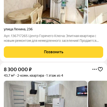
улица Ленина
,
236
Арт. 136717265 Центр Горячего Ключа: Элитная квартира с
новым ремонтом для немедленного заселения! Продается
элитная квартира на 5 этаже в самом сердце Горячего
Ключа.Свежий, качественный ремонт с использованием
Позвонить
высококачественных материалов, 3
8 300 000
₽
43,7 м²
2-комн. квартира
1 этаж из 4