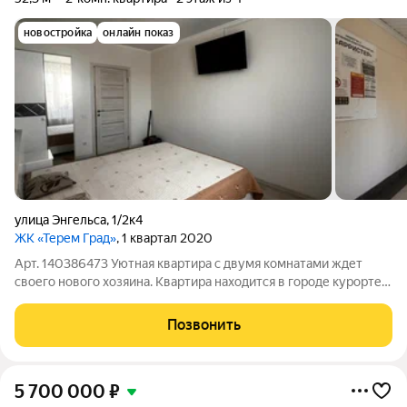
новостройка
онлайн показ
улица Энгельса
,
1/2к4
ЖК «Терем Град»
, 1 квартал 2020
Арт. 140386473 Уютная квартира с двумя комнатами ждет
своего нового хозяина. Квартира находится в городе курорте
Горячий Ключ. Город расположен у подножия Кавказских гор,
на живописных берегах реки Псекупс, находящийся примерно
Позвонить
в 50 километрах от
5 700 000
₽