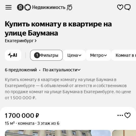
Купить комнату в квартире на
улице Баумана
Екатеринбург
AI
Фильтры
Цена
Метро
Комнат в
1
6 предложений
•
по актуальности
Купить комнату в квартире комнату на улице Баумана в
Екатеринбурге — 6 объявлений от агентств и собственников
по продаже комнат на улице Баумана в Екатеринбурге. по цене
от 1 500 000 ₽.
1 700 000
₽
15 м²
комната
3 этаж из 6