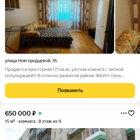
улица Новгородцевой
,
35
Продается просторная 17,1 кв.м., уютная комната с личной
полулоджией!!! В отлично развитом районе ЖБИ!!! Окно
выходит в тихий зеленый двор. Высокий этаж, дом
улучшенной планировки. В местах общего пользования
Позвонить
поддерживаются чистота и порядок!
650 000
₽
15 м²
комната
8 этаж из 9