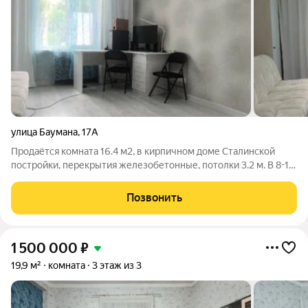
улица Баумана
,
17А
Продаётся комната 16.4 м2, в кирпичном доме Сталинской
постройки, перекрытия железобетонные, потолки 3.2 м. В 8-10
минутах ходьбы от метро Уралмаш. Дом имеет закрытую
территорию с парковочными местами. В комнате сделан
Позвонить
капитальный ремонт, установлен
1 500 000
₽
19,9 м²
комната
3 этаж из 3