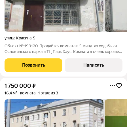
улица Красина
,
5
Объект № 199120. Продаётся комната в 5 минутах ходьбы от
Основинского парка и ТЦ Парк Хаус. Комната в очень хорошем
состоянии. Заменено окно, обои. Красивый вид во двор, вдали
от шумных дорог. Просторная планировка квартиры в котором
Позвонить
Написать
расположена
1 750 000
₽
16,4 м²
комната
1 этаж из 3