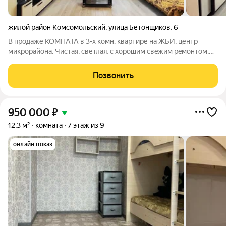
жилой район Комсомольский
,
улица Бетонщиков
,
6
В продаже КОМНАТА в 3-х комн. квартире на ЖБИ, центр
микрорайона. Чистaя, cветлая, с хорошим cвeжим рeмонтoм,
ocтаeтcя вcе, чтo ecть нa фoто. Состояние Комната в хорошем
состоянии.. Вокруг всё необходимое: Школы №2 и Гимназия
Позвонить
179; Детские Сады
950 000
₽
12,3 м²
комната
7 этаж из 9
онлайн показ