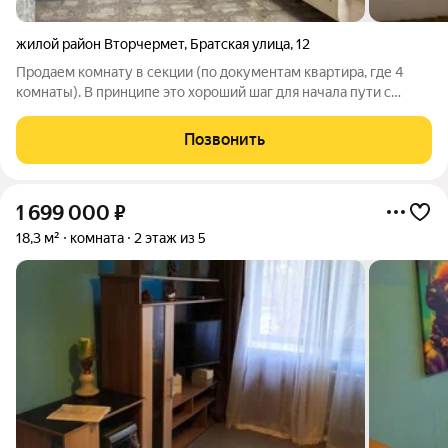
жилой район Вторчермет
,
Братская улица
,
12
Продаем комнату в секции (по документам квартира, где 4
комнаты). В принципе это хороший шаг для начала пути с
последующей покупкой квартиры, всегда можно продать. Или
сдать в аренду, желающие тоже есть. Комната на солнечной
Позвонить
стороне, в секции и общей
1 699 000
₽
18,3 м²
комната
2 этаж из 5