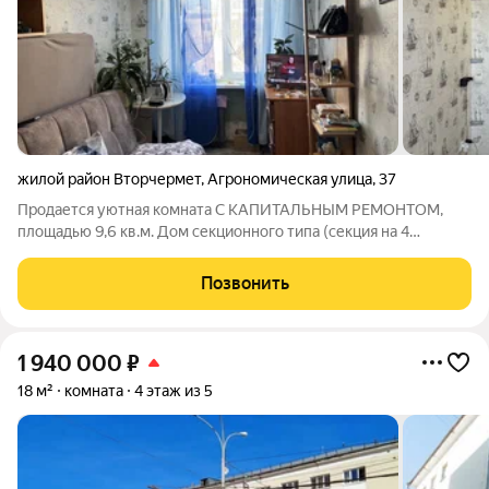
жилой район Вторчермет
,
Агрономическая улица
,
37
Продается уютная комната С КАПИТАЛЬНЫМ РЕМОНТОМ,
площадью 9,6 кв.м. Дом секционного типа (секция на 4
комнаты) ! Удобная планировка, два санузла. Везде проведен
ремонт. Места общего пользования в идеальной чистоте.
Позвонить
Санузел раздельный, с капитальным
1 940 000
₽
18 м²
комната
4 этаж из 5