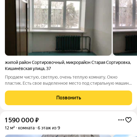
жилой район Сортировочный
,
микрорайон Старая Сортировка
,
Кишинёвская улица
,
37
Продаем чистую, светлую, очень теплую комнату. Окно
пластик. Есть свое выделенное место под стиральную машину
в ванной, на кухне свои шкафы (на фото), есть место поставить
свой холодильник. Полный пакет документов готов к продаже
Позвонить
- отправлены
1 590 000
₽
12 м²
комната
6 этаж из 9