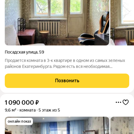
Посадская улица
,
59
Продается комната в 3-к квартире в одном из самых зеленых
районов Екатеринбурга. Рядом есть вся необходимая
инфраструктура для комфортного проживания, а именно: в
шаговой доступности расположены прогулочная аллея вдоль
Позвонить
ул.Посадская, парк на Ясной,
1 090 000
₽
9,6 м²
комната
5 этаж из 5
онлайн показ