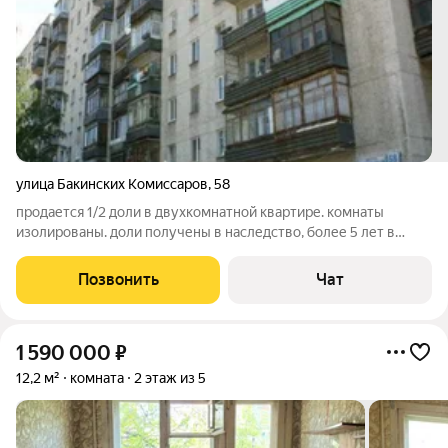
улица Бакинских Комиссаров
,
58
продается 1/2 доли в двухкомнатной квартире. комнаты
изолированы. доли получены в наследство, более 5 лет в
собственности. собственники другой доли на контакт не идут.
показать квартиру не сможем, если только сами
Позвонить
Чат
самостоятельно. рассмотрим различные
1 590 000
₽
12,2 м²
комната
2 этаж из 5