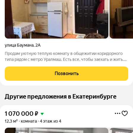
улица Баумана
,
2А
Продам уютную теплую комнату в общежитии коридорного
типа рядом с метро Уралмаш. Есть все, чтобы заехать и жить.
Пластиковые окна, сейф двери, мебель (диван-кровать, шкаф,
стулья, стол), плитка для готовки. Санузлы после ремонта с
Позвонить
индивидуальным
Другие предложения в Екатеринбурге
1 070 000
₽
12,3 м²
комната
4 этаж из 4