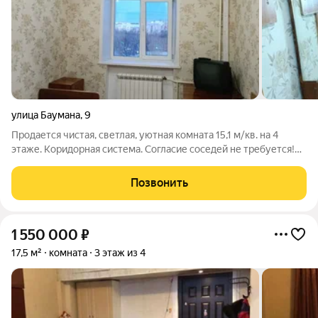
улица Баумана
,
9
Продается чистая, светлая, уютная комната 15,1 м/кв. на 4
этаже. Коридорная система. Согласие соседей не требуется!
Дом расположен в шаговой доступности от метро."Уралмаш",
так же остановки общественного транспорта автобус,
Позвонить
трамвай, троллейбус.
1 550 000
₽
17,5 м²
комната
3 этаж из 4