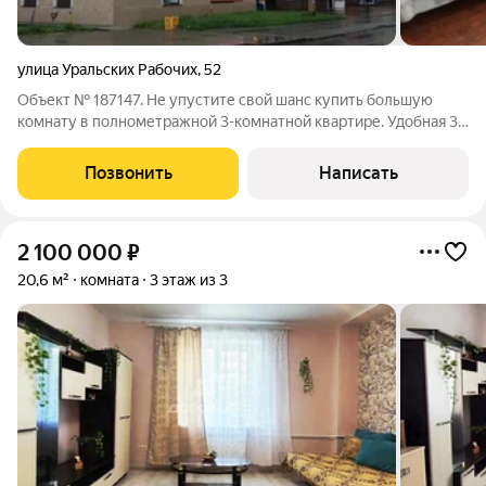
улица Уральских Рабочих
,
52
Объект № 187147. Не упустите свой шанс купить большую
комнату в полнометражной 3-комнатной квартире. Удобная 3-
комнатная квартира с изолированными комнатами, просторная
кухня и раздельный санузел создают максимальный комфорт
Позвонить
Написать
проживания для большой
2 100 000
₽
20,6 м²
комната
3 этаж из 3