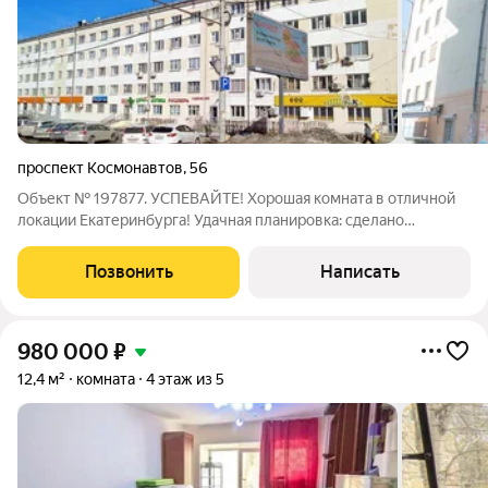
проспект Космонавтов
,
56
Объект № 197877. УСПЕВАЙТЕ! Хорошая комната в отличной
локации Екатеринбурга! Удачная планировка: сделано
зонирование. Свежий капитальный ремонт. Обои под покраску,
пластиковые окна, ламинат. Места общего пользования тоже
Позвонить
Написать
после капитального ремонта,
980 000
₽
12,4 м²
комната
4 этаж из 5