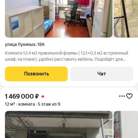
улица Лукиных
,
18А
Комната 12,4 м2 правильной формы ( 12,1+0,3 м2 встроенный
шкаф, на плане), удобно расставить мебель. Подойдёт для
собственного проживания или легко можно сдать. Мебель в
комнате, кухонный шкаф, холодильник и стиральную машину-
Позвонить
Чат
автомат можем оставить
1 469 000
₽
12 м²
комната
5 этаж из 9