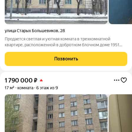
улица Старых Большевиков
,
28
Продается светлая и уютная комната в трехкомнатной
квартире, расположенной в добротном блочном доме 1951
года постройки. Комната в хорошем состоянии, с удобной
квадратной планировкой и ремонтом: натяжные потолки,
Позвонить
новое окно и радиаторы. На общей
1 790 000
₽
17 м²
комната
6 этаж из 9