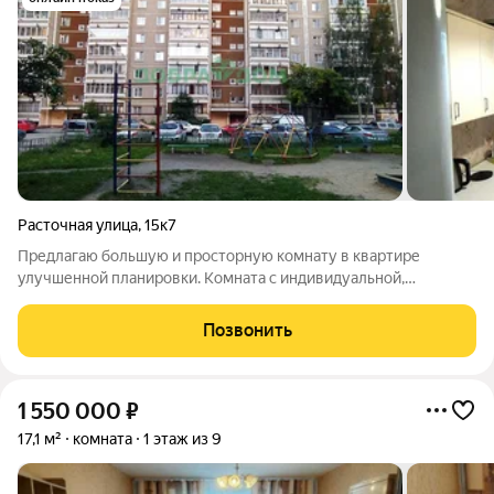
Расточная улица
,
15к7
Предлагаю большую и просторную комнату в квартире
улучшенной планировки. Комната с индивидуальной,
вместительной и застекленной лоджией. Просторная кухня,
раздельный сан/узел. Отличный вариант для приобретения
Позвонить
первого собственного жилья в
1 550 000
₽
17,1 м²
комната
1 этаж из 9