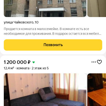
улица Чайковского
,
10
Продается комната в малосемейке. В комнате есть все
необходимое для проживания. В подарок остается вся мебель.
В комнате установлены пластиковые окна, сделан
капитальный ремонт. Рядом с домом находятся остановки
Позвонить
трамвая, автобусов, троллейбусов, ID
1 200 000
₽
12,4 м²
комната
2 этаж из 5