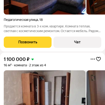
Педагогическая улица
,
18
Продается комната в 3-х ком. квартире. Комната теплая,
светлая с косметическим ремонтом. Остается мебель. Рядом
есть все необходимое для жизни: школы, детские сады,
детская поликлиника. В шаговой доступности остановки
Позвонить
Чат
общественного транспорта:
1 100 000
₽
16 м²
комната
2 этаж из 4