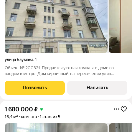
улица Баумана
,
1
Объект № 200321. Продается уютная комната в доме со
входом в метро! Дом кирпичный, на пересечении улиц
Космонавтов и Машиностроителей. Комната с отличным
ремонтом, вся мебель и техника (стиральная машина,
Позвонить
Написать
электроплита, холодильник, телевизор)
1 680 000
₽
16,4 м²
комната
1 этаж из 5