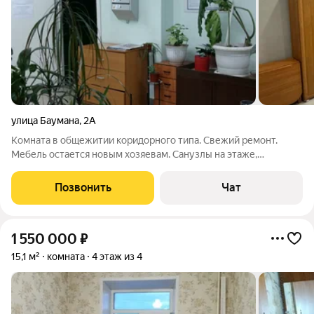
улица Баумана
,
2А
Комната в общежитии коридорного типа. Свежий ремонт.
Мебель остается новым хозяевам. Санузлы на этаже,
содержатся в чистоте. Домофон, консьерж. Задолженности по
коммуналке нет, всё исправно платится. Один взрослый
Позвонить
Чат
собственник. Отличное расположение
1 550 000
₽
15,1 м²
комната
4 этаж из 4