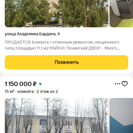
улица Академика Бардина
,
4
ПРОДАЕТСЯ: Комната с отличным ремонтом, секционного
типа, площадью 11.1 м2 РАЙОН: Ленинский ДВОР: - Много
парковочных мест. ДОМ: - 1980 г. постройки, материал стен
Панельный . В любое время года в комнате тепло, сторона
Позвонить
южная. КОМНАТА: Комната 11.1
1 150 000
₽
15 м²
комната
2 этаж из 2