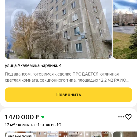
улица Академика Бардина
,
4
Под авансом, готовимся к сделке ПРОДАЕТСЯ: отличная
светлая комната, секционного типа, площадью 12.2 м2 РАЙОН:
Ленинский ДВОР: - Много парковочных мест. ДОМ: - 1980 г.
постройки, материал стен Панельный . В любое время года в
Позвонить
комнате тепло, сторона
1 470 000
₽
17 м²
комната
1 этаж из 10
онлайн показ