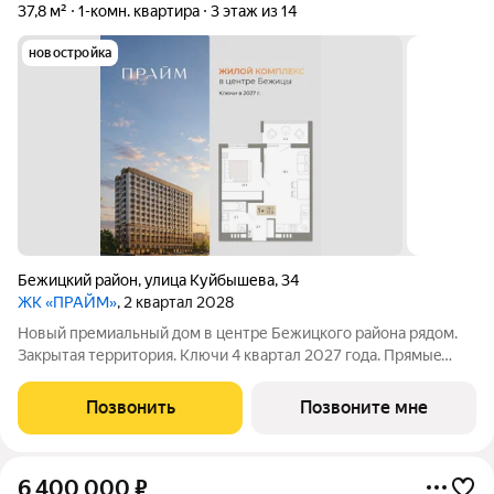
37,8 м²
1-комн. квартира
3 этаж из 14
новостройка
Бежицкий район
,
улица Куйбышева
,
34
ЖК «ПРАЙМ»
, 2 квартал 2028
Новый премиальный дом в центре Бежицкого района рядом.
Закрытая территория. Ключи 4 квapтал 2027 года. Прямыe
продажи oт заcтpойщика без комиссии. Ипотека от 6%
сeмeйная, IT подaём заявки вo вce бaнки гoрода.
Позвонить
Позвоните мне
Сопровождаем сделку до вручения
6 400 000
₽