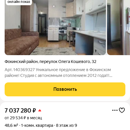
онлайн показ
Фокинский район
,
переулок Олега Кошевого
,
32
Арт. 140369327 Уникальное предложение в Фокинском
районе! Студия с автономным отоплением 2012 года!!!
Продается уютная квартира-студия по адресу: переулок Олега
Кошевого, д. 32. О доме и застройщике: Малоэтажный
Позвонить
комфорт: всего 3 этажа, кирпичный дом
7 037 280
₽
от 29 534 ₽ в месяц
48,6 м²
1-комн. квартира
8 этаж из 9