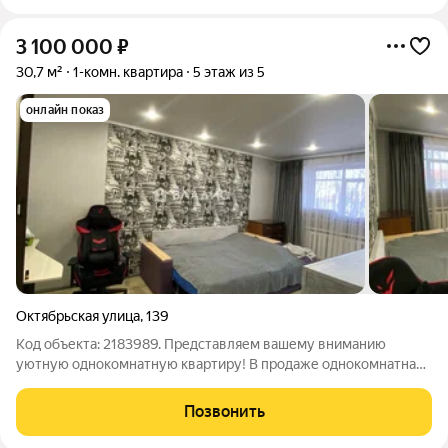
3 100 000
₽
30,7 м²
1-комн. квартира
5 этаж из 5
онлайн показ
Октябрьская улица
,
139
Код объекта: 2183989. Представляем вашему вниманию
уютную однокомнатную квартиру! В продаже однокомнатная
квартира общей площадью 30,7 кв. м, расположенная по
адресу: г. Брянск, ул. Октябрьская, 139. Эта светлая и уютная
Позвонить
квартира находится на 5-м