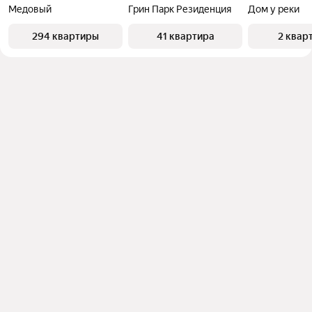
Медовый
Грин Парк Резиденция
Дом у реки
294 квартиры
41 квартира
2 квар