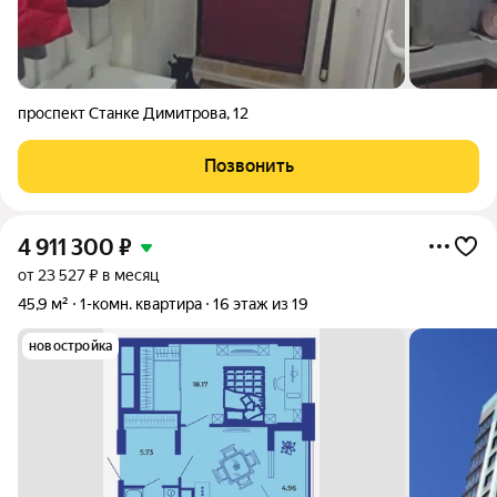
проспект Станке Димитрова
,
12
Позвонить
4 911 300
₽
от 23 527 ₽ в месяц
45,9 м²
1-комн. квартира
16 этаж из 19
новостройка