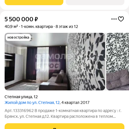
помещениями и своей автономной котельной от
5 500 000
₽
40,9 м²
1-комн. квартира
8 этаж из 12
новостройка
Степная улица
,
12
Жилой дом по ул. Степная, 12
, 4 квартал 2017
Арт. 133316962 В продаже 1-комнатная квартира по адресу : г.
Брянск, ул. Степная д.12. Квартира расположена в теплом
кирпичном доме, не угловая, теплая. Параметры : Общая
площадь 40,9 кв.м, кухня 9,7 кв.м, комната 21,41 кв.м. О