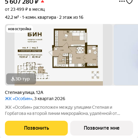
5 607 280
₽
от 23 499 ₽ в месяц
42,2 м²
1-комн. квартира
2 этаж из 16
новостройка
3D-тур
Степная улица
,
12А
ЖК «Особин»
, 3 квартал 2026
ЖК «Особин» расположен между улицами Степная и
Горбатова на второй линии микрорайона, удалённой от
шумных городских дорог. Транспортная доступность и
насыщенность городской инфраструктурой подчеркивают
Позвонить
Позвоните мне
самодостаточность жилого квартала. ЖК «Особин»