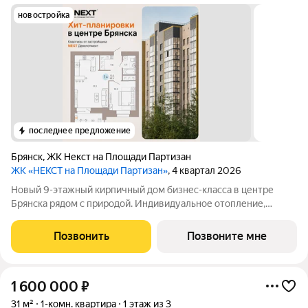
новостройка
последнее предложение
Брянск
,
ЖК Некст на Площади Партизан
ЖК «НЕКСТ на Площади Партизан»
, 4 квартал 2026
Новый 9-этажный кирпичный дом бизнес-класса в центре
Брянска рядом с природой. Индивидуальное отопление,
тёплый пол. Ключи 4 квapтал 2026 года. Прямыe продажи oт
заcтpойщика без комиссии. Ипотека от 6% сeмeйная, IT подaём
Позвонить
Позвоните мне
заявки вo вce бaнки
1 600 000
₽
31 м²
1-комн. квартира
1 этаж из 3