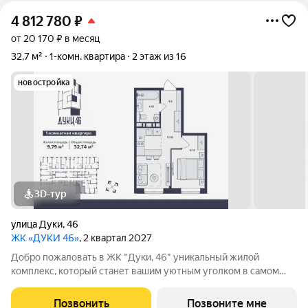
4 812 780
₽
от 20 170 ₽ в месяц
32,7 м²
1-комн. квартира
2 этаж из 16
новостройка
3D-тур
улица Дуки
,
46
ЖК «ДУКИ 46»
, 2 квартал 2027
Добро пожаловать в ЖК "Дуки, 46" уникальный жилой
комплекс, который станет вашим уютным уголком в самом
сердце города! 16-ти этажный монолитно-каркасный дом
комфорт-класса со встроенными торгово-офисными
Позвонить
Позвоните мне