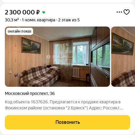
2 300 000
₽
30,3 м²
1-комн. квартира
2 этаж из 5
онлайн показ
Московский проспект
,
36
Код объекта: 1637626. Предлагается к продаже квартира в
Фокинском районе (остановка "2 Брянск") Адрес: Россия,г.
Брянск, Московский проспект, 36. Преимущества: -
Расположение: квартира находится в одном из наиболее
Позвонить
удобных районов Брянска. Близость к