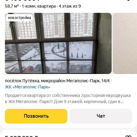
58,7 м²
1-комн. квартира
4 этаж из 9
новостройка
посёлок Путёвка
,
микрорайон Мегаполис-Парк
,
14/4
ЖК «Мегаполис-Парк»
Продается квартира от собственника ,просторная евродвушка
в ЖК Мегаполис-Парк!!! Дом 9 этажей, кирпичный, сдан в
2020 году. лифт детские и спортивные площадки,
благоустроенная территория Удачная планировка квартиры:
Позвонить
Чат
большая кухня-гостиная с выходом