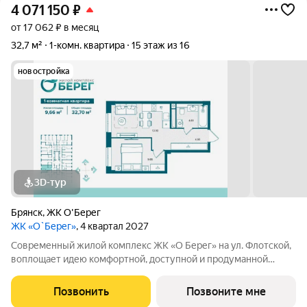
4 071 150
₽
от 17 062 ₽ в месяц
32,7 м²
1-комн. квартира
15 этаж из 16
новостройка
3D-тур
Брянск
,
ЖК О'Берег
ЖК «О`Берег»
, 4 квартал 2027
Современный жилой комплекс ЖК «О Берег» на ул. Флотской,
воплощает идею комфортной, доступной и продуманной
городской среды. Комплекс расположен вблизи набережной, в
экологически благоприятной зоне города. Панорамный вид на
Позвонить
Позвоните мне
воду и зелёные аллеи