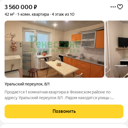
3 560 000
₽
42 м²
1-комн. квартира
4 этаж из 10
Уральский переулок
,
8/1
Продается 1 комнатная квартира в Фокинском районе по
адресу Уральский переулок 8/1 . Рядом находятся улицы :
Богдана Хмельницкого, Московский проспект, Гомельская ,
Чкалова, Белорусская. Квартира не угловая, теплая. 4 этаж , в
Позвонить
доме есть грузовой