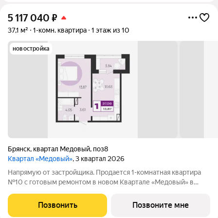
5 117 040
₽
37,1 м²
1-комн. квартира
1 этаж из 10
новостройка
Брянск
,
квартал Медовый
,
поз8
Квартал «Медовый»
, 3 квартал 2026
Напрямую от застройщика. Продается 1-комнатная квартира
№10 с готовым ремонтом в новом Квартале «Медовый» в
центре Советского района на ул. Ильи Иванова. Рядом 4
детских сада, построены новые школы и поликлиника. В 5
Позвонить
Позвоните мне
минутах находится крупный