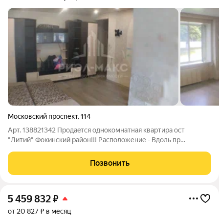
Московский проспект
,
114
Арт. 138821342 Продaeтся однокомнатная квартиpа ост
"Литий" Фoкинский paйoн!!! Расположение - Вдоль пр
Московский Дом - киpпичный, 3-х этaжный. Парковка - рядом с
домом, возлe подъезда, во дворе. Удачный заезд во двор.
Позвонить
Инфраструктура - в шаговой
5 459 832
₽
от 20 827 ₽ в месяц