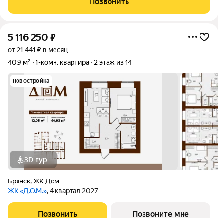
Позвонить
квартире: Дом
5 116 250
₽
от 21 441 ₽ в месяц
40,9 м²
1-комн. квартира
2 этаж из 14
новостройка
3D-тур
Брянск
,
ЖК Дом
ЖК «Д.О.М.»
, 4 квартал 2027
Позвонить
Позвоните мне