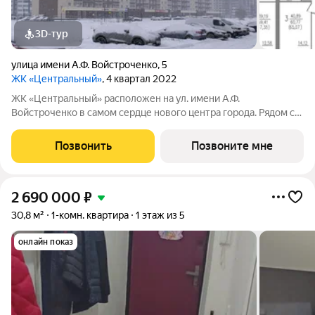
3D-тур
улица имени А.Ф. Войстроченко
,
5
ЖК «Центральный»
, 4 квартал 2022
ЖК «Центральный» расположен на ул. имени А.Ф.
Войстроченко в самом сердце нового центра города. Рядом с
жилым комплексом есть всё необходимое для комфортной
жизни и отдыха. В шаговой доступности новые детские сады и
Позвонить
Позвоните мне
школы, престижные ВУЗы. Для
2 690 000
₽
30,8 м²
1-комн. квартира
1 этаж из 5
онлайн показ