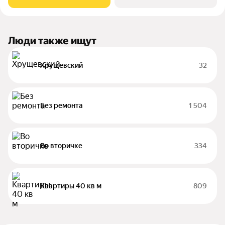
Люди также ищут
Хрущевский
32
Без ремонта
1 504
Во вторичке
334
Квартиры 40 кв м
809