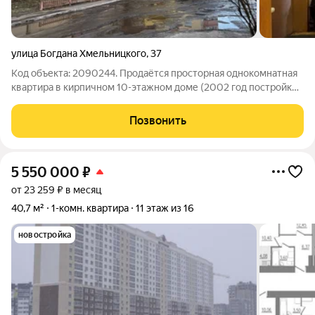
улица Богдана Хмельницкого
,
37
Код объекта: 2090244. Продаётся просторная однокомнатная
квартира в кирпичном 10-этажном доме (2002 год постройки).
Общая площадь 50,1 кв. м формат, близкий к евродвушке.
Третий этаж, не угловая. Преимущества: - Кухня 15 м можно
Позвонить
организовать
5 550 000
₽
от 23 259 ₽ в месяц
40,7 м²
1-комн. квартира
11 этаж из 16
новостройка