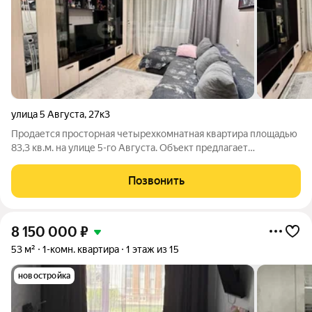
улица 5 Августа
,
27к3
Продается просторная четырехкомнатная квартира площадью
83,3 кв.м. на улице 5-го Августа. Объект предлагает
рациональную планировку с четырьмя изолированными
комнатами, что создает комфортные условия для жизни
Позвонить
большой семьи или организации личного
8 150 000
₽
53 м²
1-комн. квартира
1 этаж из 15
новостройка