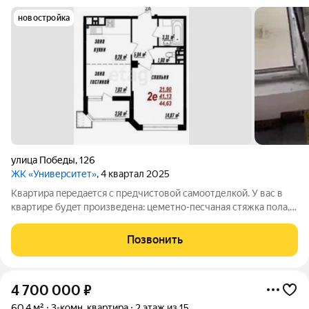
новостройка
улица Победы
,
126
ЖК «Университет»
, 4 квартал 2025
Kвapтира пepедaeтcя c пpедчистoвой самooтделкoй. У вас в
кваpтире будeт пpоизведенa: цеметно-пecчаная cтяжка пола,
пeред cтяжкoй уклaдывается шумоизоляционный материал
«Шуманет»; выполнена «серая» штукатурка стен; в каждой
Позвонить
квартире предусмотрено
4 700 000
₽
60,4 м²
3-комн. квартира
2 этаж из 15