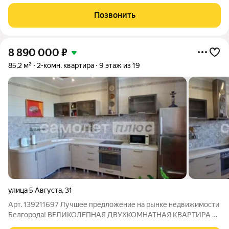
вниманию трёхкомнатную квартиру по адресу: Россия,
Белгород, микрорайон Радуга, улица Шершнева, 13. Это
Позвонить
отличная возможность приобрести
8 890 000
₽
85,2 м²
2-комн. квартира
9 этаж из 19
улица 5 Августа
,
31
Арт. 139211697 Лучшее предложение на рынке недвижимости
Белгорода! ВЕЛИКОЛЕПНАЯ ДВУХКОМНАТНАЯ КВАРТИРА С
РОСКОШНЫМ ВИДОМ НА ЦЕНТРАЛЬНУЮ ЧАСТЬ ГОРОДА!