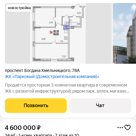
новостройка
проспект Богдана Хмельницкого
,
78А
ЖК «Парковый (Домостроительная компания)»
Продаётся просторная 3-комнатная квартира в современном
ЖК с развитой инфраструктурой: рядом парк, аллея, магазины,
школы, детские сады, фитнес клубы, кафе и многое другое.
Сдача дома IV квартал 2026 года. Идеально для семьи или
Позвонить
Чат
инвестиций рост
4 600 000
₽
34 м²
1-комн. квартира
7 этаж из 10