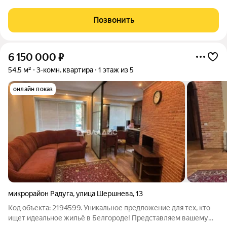
инфраструктурой: в шаговой доступности остановка
общественного транспорта, школа, детский сад, Юридический
Позвонить
институт МВД, Правоохранительный
6 150 000
₽
54,5 м²
3-комн. квартира
1 этаж из 5
онлайн показ
микрорайон Радуга
,
улица Шершнева
,
13
Код объекта: 2194599. Уникальное предложение для тех, кто
ищет идеальное жильё в Белгороде! Представляем вашему