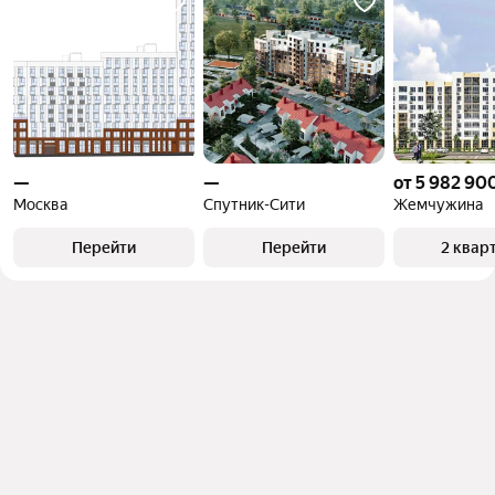
—
—
от 5 982 90
Москва
Спутник-Сити
Жемчужина
Перейти
Перейти
2 квар