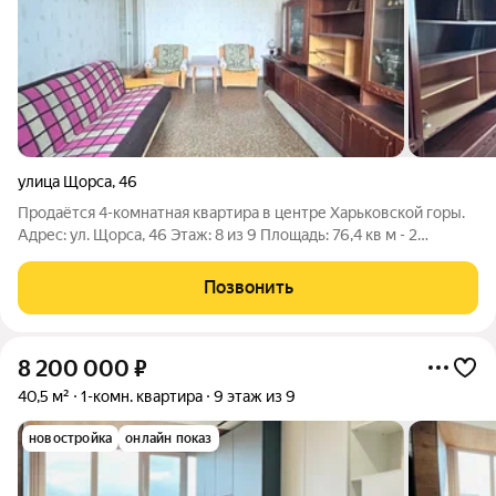
улица Щорса
,
46
Продаётся 4-комнатная квартира в центре Харьковской горы.
Адрес: ул. Щорса, 46 Этаж: 8 из 9 Площадь: 76,4 кв м - 2
балкона Кухня: 8,7 кв м Планировка: Комнаты все
изолированные, не проходные. Есть большой зал + три
Позвонить
комнаты (16,4; 13,2; 12,8; 8,1).
8 200 000
₽
40,5 м²
1-комн. квартира
9 этаж из 9
новостройка
онлайн показ