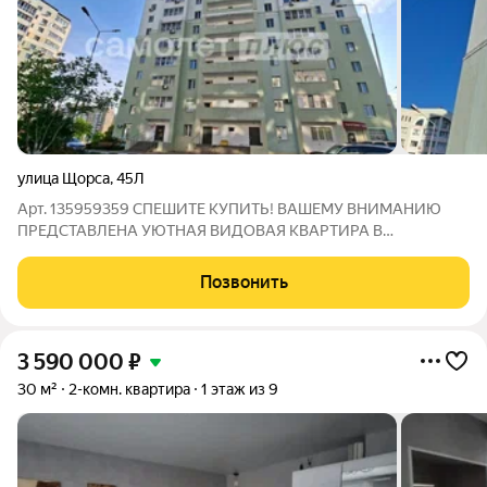
улица Щорса
,
45Л
Арт. 135959359 СПЕШИТЕ КУПИТЬ! ВАШЕМУ ВНИМАНИЮ
ПРЕДСТАВЛЕНА УЮТНАЯ ВИДОВАЯ КВАРТИРА В
СОВРЕМЕННОМ ДОБРОТНОМ КИРПИЧНОМ ДОМЕ С
ОТЛИЧНОЙ ПЛАНИРОВКОЙ! ИДЕАЛЬНОЕ ПРЕДЛОЖЕНИЕ,
Позвонить
КАК ДЛЯ ВАШЕГО КОМФОРТНОГО ПРОЖИВАНИЯ, ТАК И
ДЛЯ ИНВЕСТИЦИЙ И СДАЧИ В АРЕНДУ
3 590 000
₽
30 м²
2-комн. квартира
1 этаж из 9