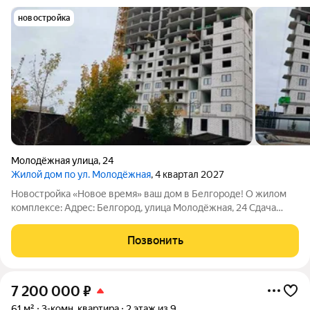
новостройка
Молодёжная улица
,
24
Жилой дом по ул. Молодёжная
, 4 квартал 2027
Новостройка «Новое время» ваш дом в Белгороде! О жилом
комплексе: Адрес: Белгород, улица Молодёжная, 24 Сдача
дома 4 квартал 2027 года. Квартира по цене застройщика без
скрытой комиссии. Тип дома: современный монолитно-
Позвонить
кирпичный. Статус: новый дом
7 200 000
₽
61 м²
3-комн. квартира
2 этаж из 9