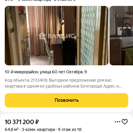
10-й микрорайон
,
улица 60 лет Октября
,
9
Код объекта: 2133408. Выгодное предложение для вас:
квартира в одном из удобных районов Белгорода! Адрес и
расположение: Россия, Белгород, 10-й микрорайон, улица 60
лет Октября, 9. Этот дом расположен в районе с отлично
Позвонить
развитой инфраструктурой, что
10 371 200
₽
64,8 м²
3-комн. квартира
9 этаж из 18