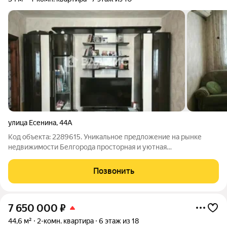
улица Есенина
,
44А
Код объекта: 2289615. Уникальное предложение на рынке
недвижимости Белгорода просторная и уютная
однокомнатная квартира по адресу улица Есенина, 44А. Это
идеальный выбор для молодых специалистов или студентов,
Позвонить
которые ценят комфорт и
7 650 000
₽
44,6 м²
2-комн. квартира
6 этаж из 18