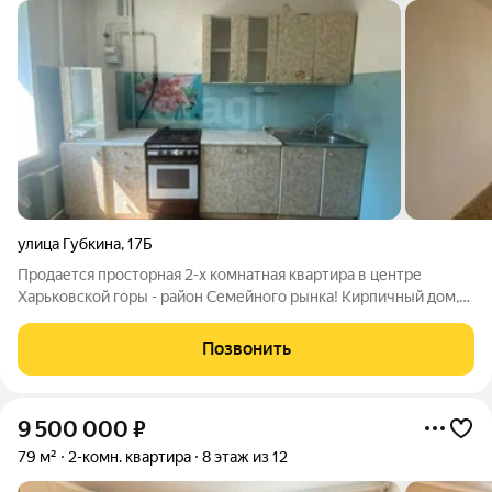
улица Губкина
,
17Б
Продается просторная 2-х комнатная квартира в центре
Харьковской горы - район Семейного рынка! Кирпичный дом,
теплый, хорошая звукоизоляция! Квартира расположена на
комфортном для проживания 8-м этаже из 10-ти! Удобная
Позвонить
планировка - 2 изолированные
9 500 000
₽
79 м²
2-комн. квартира
8 этаж из 12