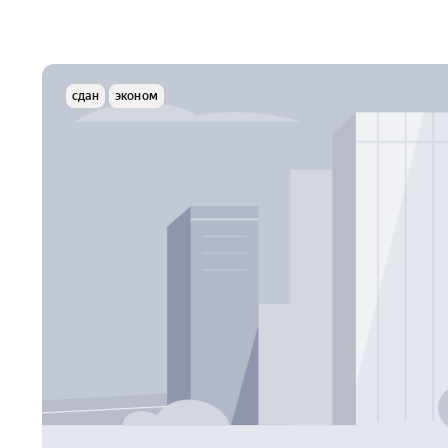
сдан
эконом