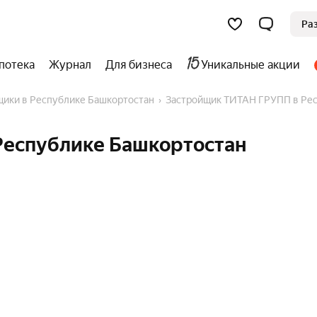
Ра
потека
Журнал
Для бизнеса
Уникальные акции
йщики в Республике Башкортостан
Застройщик ТИТАН ГРУПП в Ре
Республике Башкортостан