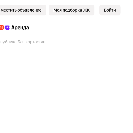
зместить объявление
Моя подборка ЖК
Войти
спублике Башкортостан