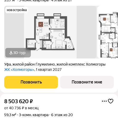
53,7 м²
3-комн. квартира
4 этаж из 21
новостройка
3D-тур
Уфа
,
жилой район Глумилино
,
жилой комплекс Холмогоры
ЖК «Холмогоры»
, 1 квартал 2027
Позвонить
Позвоните мне
8 503 620
₽
от 40 736 ₽ в месяц
59,3 м²
3-комн. квартира
6 этаж из 20