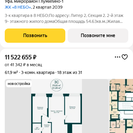
Уфа
,
микрорайон Глумилино-1
ЖК «8 НЕБО»
, 2 квартал 2039
3-к квартира в 8 НЕБО;По адресу: Литер 2, Секция 2. 2-й этаж
9- этажного жилого домаОбщая площадь 54.63кв.м.;Жилая
площадь 33.23 кв. м. от ГК "Первый Трест".Срок окончания
строительства: 3 квартал 2028 года. Квартира с свободной
Позвонить
Позвоните мне
планировкой,
11 522 655
₽
от 41 342 ₽ в месяц
61,9 м²
3-комн. квартира
18 этаж из 31
новостройка