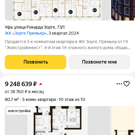
Уфа
,
улица Рихарда Зорге
,
73/1
ЖК «Зорге Премьер»
, 3 квартал 2024
Продается 3-к-комнатная квартира в ЖК Зорге. Премьер от ГК
"Жилстройинвест". 4-й этаж 14-этажного жилого дома, общая
площадь 97.9 кв.м., жилая площадь 61.8 кв.м.
Позвонить
Позвоните мне
9 248 639
₽
от 38 760 ₽ в месяц
80,7 м²
3-комн. квартира
10 этаж из 10
новостройка