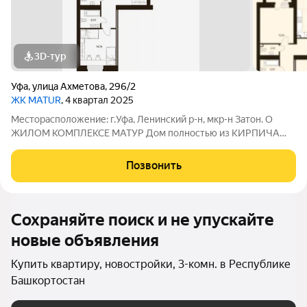
3D-тур
Уфа
,
улица Ахметова
,
296/2
ЖК MATUR
, 4 квартал 2025
Месторасположение: г.Уфа, Ленинский р-н, мкр-н Затон. О
ЖИЛОМ КОМПЛЕКСЕ МАТУР Дом полностью из КИРПИЧА
Дом построен полностью из полнотелого красного кирпича.
Толщина стены в 65 см позволяет экономить на отоплении.
Позвонить
Зимой в квартире будет тепло, а
Сохраняйте поиск и не упускайте
новые объявления
Купить квартиру, новостройки, 3-комн. в Республике
Башкортостан