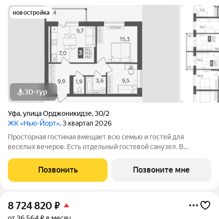
новостройка
3D-тур
Уфа
,
улица Орджоникидзе
,
30/2
ЖК «Нью-Йорт»
, 3 квартал 2026
Просторная гостиная вмещает всю семью и гостей для
веселых вечеров. Есть отдельный гостевой санузел. В
квартире есть лоджии, которые можно использовать по-
своему: для отдыха или для хранения вещей. Практичная
Позвонить
Позвоните мне
планировка без лишних деталей, но с
8 724 820
₽
от 36 564 ₽ в месяц