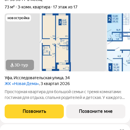
73 м²
3-комн. квартира
17 этаж из 17
новостройка
3D-тур
Уфа
,
Исследовательская улица
,
34
ЖК «Новая Дема»
, 3 квартал 2026
Просторная квартира для большой семьи с тремя комнатами:
гостиная для отдыха, спальня родителей и детская. У каждого
свое пространство, всем хватает места. Сердце квартиры
кухня, здесь можно собираться всей семьей без тесноты и
Позвонить
Позвоните мне
спешки. На лоджии