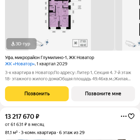
3D-тур
Уфа
,
микрорайон Глумилино-1
,
ЖК Новатор
ЖК «Новатор»
, 1 квартал 2029
3-к квартира в Новатор;По адресу: Литер 1, Секция 4. 7-й этаж
18- этажного жилого домаОбщая площадь 49.46кв.м.;Жилая
площадь 27.83 кв. м. от ГК "Первый Трест".Срок окончания
строительства: 1 квартал 2029 года.Просим представителей
Позвонить
Позвоните мне
агентств
13 217 670
₽
от 61 631 ₽ в месяц
81,1 м²
3-комн. квартира
6 этаж из 29