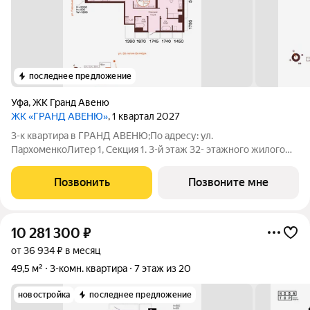
последнее предложение
Уфа
,
ЖК Гранд Авеню
ЖК «ГРАНД АВЕНЮ»
, 1 квартал 2027
3-к квартира в ГРАНД АВЕНЮ;По адресу: ул.
ПархоменкоЛитер 1, Секция 1. 3-й этаж 32- этажного жилого
домаОбщая площадь 72.63кв.м.;Жилая площадь 41.94 кв. м. от
ГК "Первый Трест".Срок окончания строительства: 1 квартал
Позвонить
Позвоните мне
2027 года.Квартира с свободной
10 281 300
₽
от 36 934 ₽ в месяц
49,5 м²
3-комн. квартира
7 этаж из 20
новостройка
последнее предложение