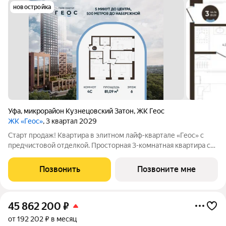
новостройка
Уфа
,
микрорайон Кузнецовский Затон
,
ЖК Геос
ЖК «Геос»
, 3 квартал 2029
Старт продаж! Квартира в элитном лайф-квартале «Геос» с
предчистовой отделкой. Просторная 3-комнатная квартира с
классической планировкой общей площадью 81,09 м.
Продуманные и эргономичные решения для всей семьи:
Позвонить
Позвоните мне
Вместительная кухня-гостиная 14,75
45 862 200
₽
от 192 202 ₽ в месяц