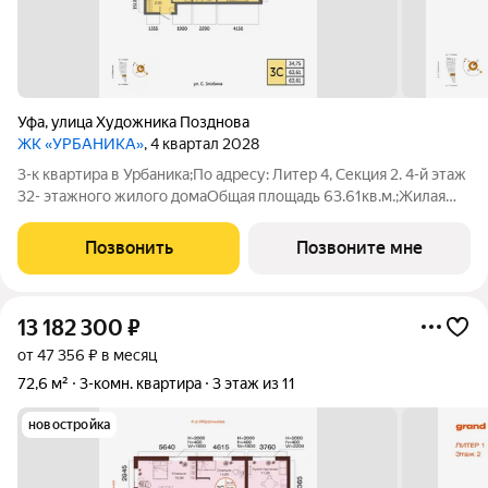
Уфа
,
улица Художника Позднова
ЖК «УРБАНИКА»
, 4 квартал 2028
3-к квартира в Урбаника;По адресу: Литер 4, Секция 2. 4-й этаж
32- этажного жилого домаОбщая площадь 63.61кв.м.;Жилая
площадь 34.75 кв. м. от ГК "Первый Трест".Срок окончания
строительства: 4 квартал 2028 года.Квартира с качественной
Позвонить
Позвоните мне
предчистовой
13 182 300
₽
от 47 356 ₽ в месяц
72,6 м²
3-комн. квартира
3 этаж из 11
новостройка