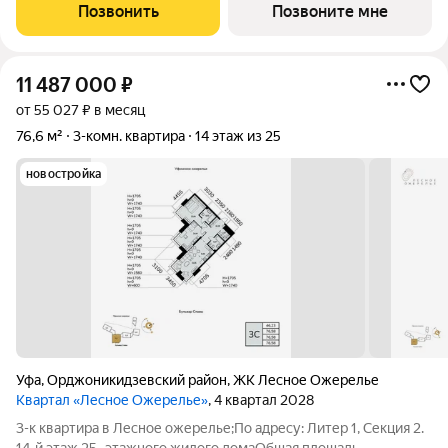
планировка угловая, окна во двор. Проект расположился в
Позвонить
Позвоните мне
юговосточной части Уфы, в уютном
11 487 000
₽
от 55 027 ₽ в месяц
76,6 м²
3-комн. квартира
14 этаж из 25
новостройка
Уфа
,
Орджоникидзевский район
,
ЖК Лесное Ожерелье
Квартал «Лесное Ожерелье»
, 4 квартал 2028
3-к квартира в Лесное ожерелье;По адресу: Литер 1, Секция 2.