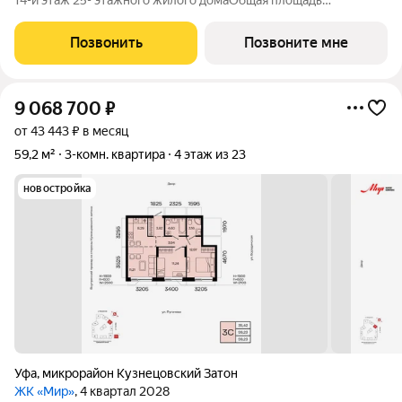
14-й этаж 25- этажного жилого домаОбщая площадь
76.58кв.м.;Жилая площадь 46.23 кв. м. от ГК "Первый
Трест".Срок окончания строительства: 4 квартал 2028
Позвонить
Позвоните мне
года.Квартира с свободной
9 068 700
₽
от 43 443 ₽ в месяц
59,2 м²
3-комн. квартира
4 этаж из 23
новостройка
Уфа
,
микрорайон Кузнецовский Затон
ЖК «Мир»
, 4 квартал 2028