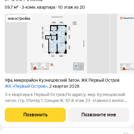
59,7 м²
3-комн. квартира
10 этаж из 20
новостройка
Уфа
,
микрорайон Кузнецовский Затон
,
ЖК Первый Остров
ЖК «Первый Остров»
, 2 квартал 2028
3-к квартира в Первый Остров;По адресу: мкр. Кузнецовский
затон, стр. 1Литер 1, Секция Ж. 10-й этаж 23- этажного жилого
домаОбщая площадь 59.68кв.м.;Жилая площадь 39.76 кв. м. от
ГК "Первый Трест".Срок окончания строительства: 4 квартал
Позвонить
Позвоните мне
2028