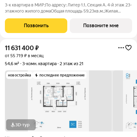
3-к квартира в МИР;По адресу: Литер 1.1, Секция А. 4-й этаж 23-
этажного жилого домаОбщая площадь 59.23кв.м.;Жилая
площадь 35.42 кв. м. от ГК "Первый Трест".Срок окончания
строительства: 4 квартал 2028 года.Квартира с свободной
Позвонить
Позвоните мне
планировкой,
11 631 400
₽
от 55 719 ₽ в месяц
54,6 м²
3-комн. квартира
2 этаж из 21
новостройка
последнее предложение
3D-тур