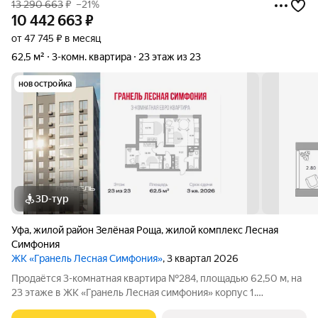
13 290 663
₽
–21%
10 442 663
₽
от 47 745 ₽ в месяц
62,5 м²
3-комн. квартира
23 этаж из 23
новостройка
3D-тур
Уфа
,
жилой район Зелёная Роща
,
жилой комплекс Лесная
Симфония
ЖК «Гранель Лесная Симфония»
, 3 квартал 2026
Продаётся 3-комнатная квартира №284, площадью 62,50 м, на
23 этаже в ЖК «Гранель Лесная симфония» корпус 1.
Стоимость от 10442663 руб. Квартира без отделки,