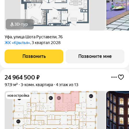
3D-тур
Уфа
,
улица Шота Руставели
,
76
ЖК «Крылья»
, 3 квартал 2028
Позвонить
Позвоните мне
24 964 500
₽
97,9 м²
3-комн. квартира
4 этаж из 13
новостройка