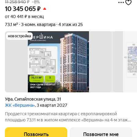
11 258 940
₽
–8%
10 345 065
₽
от 40 441 ₽ в месяц
73,1 м²
3-комн. квартира
4 этаж из 25
новостройка
Уфа
,
Сипайловская улица
,
31
ЖК «Вершина»
, 3 квартал 2027
Продается трехкомнатная квартира с европланировкой
площадью 73,11 м в жилом комплексе «Вершина» на 4-м этаже
25-этажного дома. В квартире будут жилые комнаты общей
площадью 40,61 м и просторная кухня-гостиная площадью
Позвонить
Позвоните мне