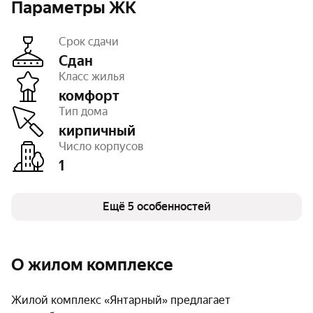
Параметры ЖК
Срок сдачи
Сдан
Класс жилья
комфорт
Этажность
8
Тип дома
Отделка
под ключ
Тип договора
ДКП
кирпичный
Очереди
1
Число корпусов
Число квартир
103
1
Ещё 5 особенностей
О жилом комплексе
Жилой комплекс «Янтарный» предлагает