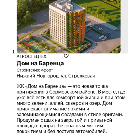
ипот
6%
3D-
тур
АГРОСПЕЦТЕХ
Дом на Баренца
Строится
•
комфорт
Нижний Новгород
,
ул. Стрелковая
ЖК «Дом на Баренца» — это новая точка
притяжения в Сормовском районе. В месте, где
уже всё есть для комфортной жизни и при этом
много зелени, аллей, скверов и озер. Дом
привлекает внимание яркими и
запоминающимися фасадами в стиле оригами.
Продуман отдых на закрытой и приватной
площадке двора с безопасным мягким
покрытием и без доступа автомобилей.