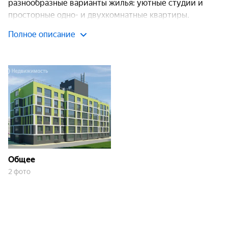
разнообразные варианты жилья: уютные студии и
просторные одно- и двухкомнатные квартиры.
Полное описание
Транспортная доступность
Расстояние от ЖК «Янтарный» до Нижнего Новгорода
составляет 55 километров, дорога на автомобиле
займёт примерно 30–40 минут. До центра Балахны
можно доехать за 7 минут.
Для тех, кто предпочитает общественный транспорт,
есть автобусная остановка на проспекте
Дзержинского, которая находится всего в нескольких
Общее
минутах ходьбы от ЖК. Время в пути до автостанции
2 фото
«Канавинская» — около часа. Также можно
воспользоваться электропоездом: станция
«Правдинск» находится примерно в 20 минутах
пешком от комплекса. Дорога до Московского вокзала
займёт чуть более часа.