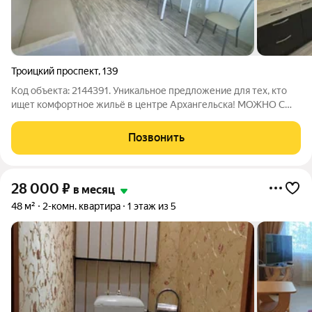
Троицкий проспект
,
139
Код объекта: 2144391. Уникальное предложение для тех, кто
ищет комфортное жильё в центре Архангельска! МОЖНО С
ЖИВОТНЫМИ! Сдаётся светлая и уютная студия в новом
кирпичном доме на Троицком проспекте, 139. Квартира
Позвонить
расположена на 4 этаже 8-этажного
28 000
₽
в месяц
48 м²
2-комн. квартира
1 этаж из 5