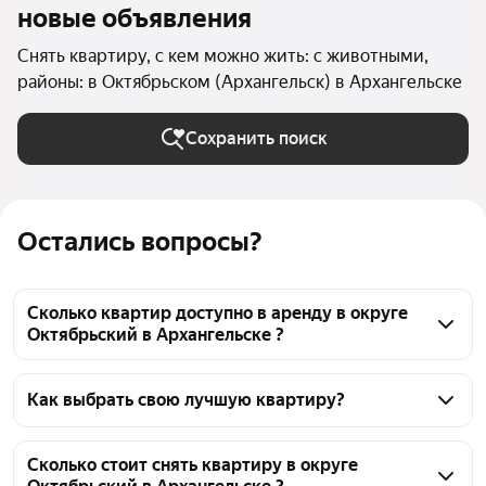
новые объявления
Снять квартиру, с кем можно жить: с животными,
районы: в Октябрьском (Архангельск) в Архангельске
Сохранить поиск
Остались вопросы?
Сколько квартир доступно в аренду в округе
Октябрьский в Архангельске ?
На Яндекс Недвижимости в округе Октябрьский в 
Архангельске доступно в аренду 40 квартир, из них 
Как выбрать свою лучшую квартиру?
35 объявлений от агентств
Чтобы снять квартиру с животными в округе 
Октябрьский, воспользуйтесь удобными 
Сколько стоит снять квартиру в округе