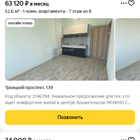
63 120
₽
в месяц
52,6 м²
1-комн. апартаменты
7 этаж из 8
онлайн показ
Троицкий проспект
,
139
Код объекта: 2146784. Уникальное предложение для тех, кто
ищет комфортное жильё в центре Архангельска! МОЖНО С
ЖИВОТНЫМИ! Сдаётся светлая и уютная евро-2 комнатная
квартира в новом кирпичном доме на Троицком проспекте,
Позвонить
139. Квартира расположена на 7