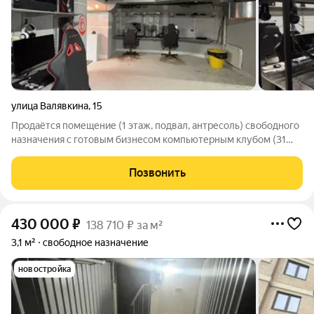
улица Валявкина
,
15
Продаётся помещение (1 этаж, подвал, антресоль) свободного
назначения с готовым бизнесом компьютерным клубом (31
оборудованное игровое место). Объект также отлично
подходит под бар, кафе, ресторан, торговлю, кальянную или
Позвонить
спортивный зал раньше
430 000
₽
138 710 ₽ за м²
3,1 м²
свободное назначение
новостройка