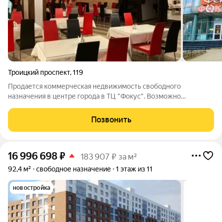
Троицкий проспект
,
119
Продается коммерческая недвижимость свободного
назначения в центре города в ТЦ "Фокус". Возможно
использовать как готовый бизнес (общепит) Все
оборудование и мебель остаются и входят в стоимость.
Позвонить
Большой центральный зал, два банкетных зала, 5
16 996 698
₽
183 907 ₽ за м²
92,4 м²
свободное назначение
1 этаж из 11
новостройка