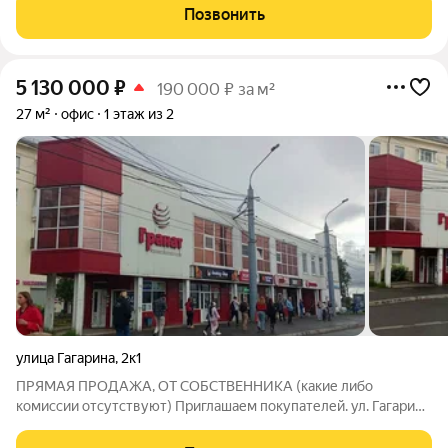
помещений 8 668 кв. м. А. Основное здание площадью 7 749
Позвонить
кв. м. состоящее из: 1 этаж площадь 1 430,3 кв. м.
5 130 000
₽
190 000 ₽ за м²
27 м²
офис
1 этаж из 2
улица Гагарина
,
2к1
ПРЯМАЯ ПРОДАЖА, ОТ СОБСТВЕННИКА (какие либо
комиссии отсутствуют) Приглашаем покупателей. ул. Гагарина
2к1 Площадь 27 кв. м . Этаж 1. Помещение сдано в
долгосрочную аренду Хороший возврат инвестиции. Пишите,