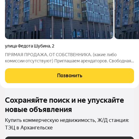
улица Федота Шубина
,
2
ПРЯМАЯ ПРОДАЖА, ОТ СОБСТВЕННИКА. (какие либо
комиссии отсутствуют) Приглашаем арендаторов. Свободная
площадь аренды 200 кв. м. Этаж 1 ( возможно продажа часть
площади) Пишите, звоните более подробно расскажем.
Позвонить
Предложение по аренде: - стоимость
Сохраняйте поиск и не упускайте
новые объявления
Купить коммерческую недвижимость, Ж/Д станция:
ТЭЦ в Архангельске