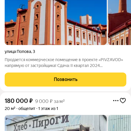
улица Попова
,
3
Продается коммерческое помещение в проекте «PIVZAVOD»
напрямую от застройщика! Сдача: II квартал 2024
ХАРАКТЕРИСТИКИ ПОМЕЩЕНИЯ Назначение: свободное
назначение Отделка: Черновая Высота потолков: до 5,4 м
Позвонить
Количество входов: 1 (наличие отдельного через
180 000
₽
9 000 ₽ за м²
20 м²
общепит
1 этаж из 1