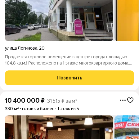
улица Логинова
,
20
Продается торговое помещение в центре города площадью
164,8 кв.м.! Расположено на 1 этаже многоквартирного дома.
Отдельное крыльцо, 3 входа, 2 санузла и подсобные
помещения. Сделан ремонт. Отлично подойдет под торговлю
Позвонить
или сферу услуг, Хороший
10 400 000
₽
31 515 ₽ за м²
330 м²
готовый бизнес
1 этаж из 5