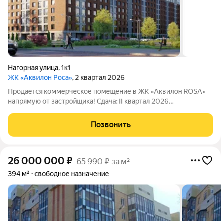
Нагорная улица
,
1к1
ЖК «Аквилон Роса»
, 2 квартал 2026
Продается коммерческое помещение в ЖК «Аквилон ROSA»
напрямую от застройщика! Сдача: II квартал 2026
ХАРАКТЕРИСТИКИ ПОМЕЩЕНИЯ Назначение: свободное
назначение Отделка: Черновая Высота потолков: до 2,75 м
Позвонить
Класс энергоэффективности ЖК: А Количество
26 000 000
₽
65 990 ₽ за м²
394 м²
свободное назначение