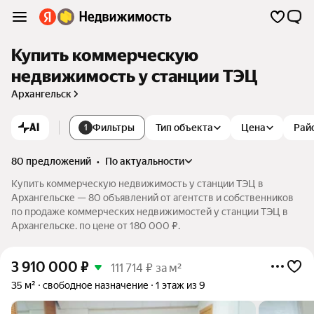
Купить коммерческую
недвижимость у станции ТЭЦ
Архангельск
AI
Фильтры
Тип объекта
Цена
Рай
1
80 предложений
•
по актуальности
Купить коммерческую недвижимость у станции ТЭЦ в
Архангельске — 80 объявлений от агентств и собственников
по продаже коммерческих недвижимостей у станции ТЭЦ в
Архангельске. по цене от 180 000 ₽.
3 910 000
₽
111 714 ₽ за м²
35 м²
свободное назначение
1 этаж из 9