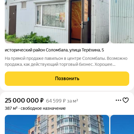
исторический район Соломбала
,
улица Терёхина
,
5
На прямой продаже павильон в центре Соломбалы. Возможно
продажа, как действующий торговый бизнес. Хорошее
состояние, проведено электричество, новая проводка.
Остается мебель и инвентарь.
Позвонить
25 000 000
₽
64 599 ₽ за м²
387 м²
свободное назначение