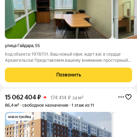
улица Гайдара
,
55
Код объекта: 1978701. Ваш новый офис ждет вас в сердце
Архангельска! Представляем вашему вниманию просторный
офис с готовым ремонтом. Всё, что нужно для эффективной
работы, уже на месте: Ключевые преимущества: Полностью
Позвонить
оборудованное пространство:
15 062 404
₽
174 414 ₽ за м²
86,4 м²
свободное назначение
1 этаж из 11
новостройка