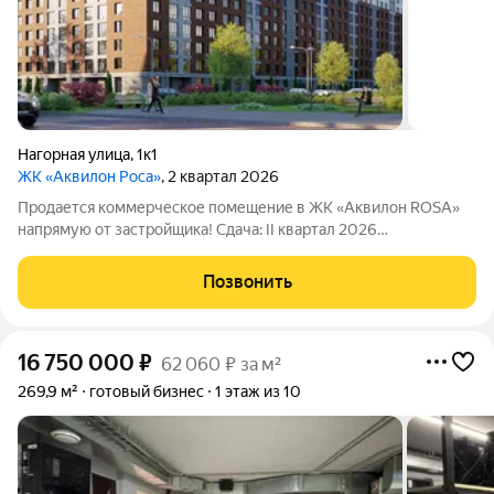
Нагорная улица
,
1к1
ЖК «Аквилон Роса»
, 2 квартал 2026
Продается коммерческое помещение в ЖК «Аквилон ROSA»
напрямую от застройщика! Сдача: II квартал 2026
ХАРАКТЕРИСТИКИ ПОМЕЩЕНИЯ Назначение: свободное
назначение Отделка: Черновая Высота потолков: до 2,75 м
Позвонить
Класс энергоэффективности ЖК: А Количество
16 750 000
₽
62 060 ₽ за м²
269,9 м²
готовый бизнес
1 этаж из 10