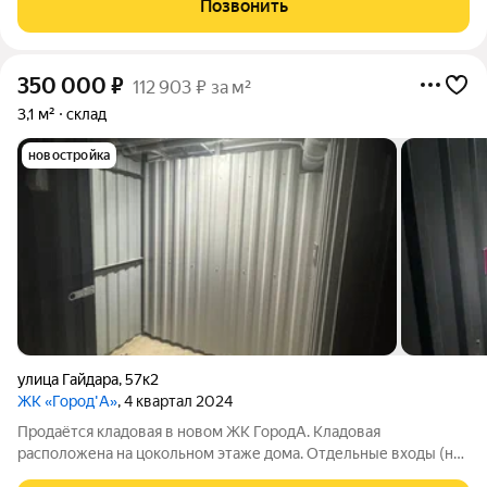
Позвонить
звоните более подробно расскажем все
350 000
₽
112 903 ₽ за м²
3,1 м²
склад
новостройка
улица Гайдара
,
57к2
ЖК «Город'А»
, 4 квартал 2024
Продаётся кладовая в новом ЖК ГородА. Кладовая
расположена на цокольном этаже дома. Отдельные входы (не
через подъезд). Удобный вариант не только для жителей этого