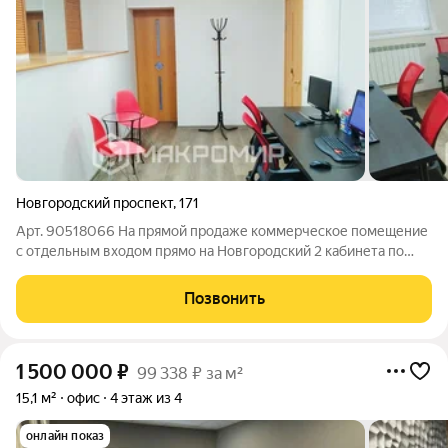
Новгородский проспект
,
171
Арт. 90518066 На прямой продаже коммерческое помещение
с отдельным входом прямо на Новгородский 2 кабинета по
14кв.м, свой санузел, кухонная зона, кладовка Дополнительно
передается складское помещение 20 кВ.м и парковочное
Позвонить
место за шлакбаумом Есть
1 500 000
₽
99 338 ₽ за м²
15,1 м²
офис
4 этаж из 4
онлайн показ