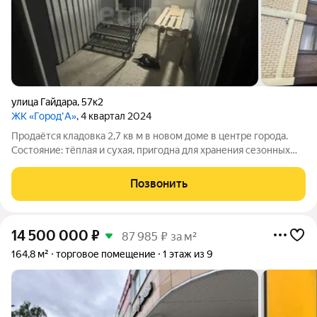
улица Гайдара
,
57к2
ЖК «Город'А»
, 4 квартал 2024
Продаётся кладовка 2,7 кв м в новом доме в центре города.
Состояние: тёплая и сухая, пригодна для хранения сезонных
вещей, инструментов, личных запасов. Расположение:
цокольный этаж дома удобный доступ без подъёма по
Позвонить
лестнице. Отдельный вход на этаж
14 500 000
₽
87 985 ₽ за м²
164,8 м²
торговое помещение
1 этаж из 9