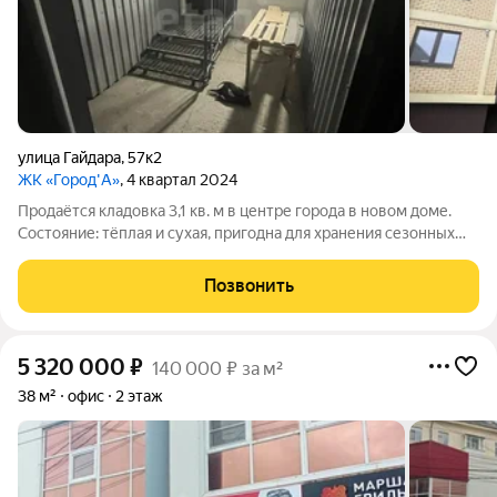
улица Гайдара
,
57к2
ЖК «Город'А»
, 4 квартал 2024
Продаётся кладовка 3,1 кв. м в центре города в новом доме.
Состояние: тёплая и сухая, пригодна для хранения сезонных
вещей, инструментов, личных запасов. Расположение:
цокольный этаж дома удобный доступ без подъёма по
Позвонить
лестнице. Отдельный вход на
5 320 000
₽
140 000 ₽ за м²
38 м²
офис
2 этаж