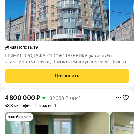
улица Попова
,
19
ПРЯМАЯ ПРОДАЖА, ОТ СОБСТВЕННИКА (какие либо
комиссии отсутствуют) Приглашаем покупателей. ул. Попова
19 Площадь 387 кв. м . Этаж 0 Предложение по покупке: -
Стоимость 64 600 т. р. за метр. - Возможность рассрочки -
Позвонить
обсуждаемо. - Возможность ипотеки -
4 800 000
₽
82 333 ₽ за м²
58,3 м²
офис
4 этаж из 4
онлайн показ