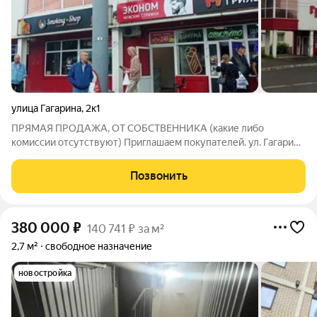
улица Гагарина
,
2к1
ПРЯМАЯ ПРОДАЖА, ОТ СОБСТВЕННИКА (какие либо
комиссии отсутствуют) Приглашаем покупателей. ул. Гагарина
2 к1 Площадь 38 кв. м . Этаж 2. Предложение по покупке: -
Стоимость 140 т. р. за метр. - Возможность рассрочки -
Позвонить
обсуждаемо. - Возможность ипотеки
380 000
₽
140 741 ₽ за м²
2,7 м²
свободное назначение
новостройка