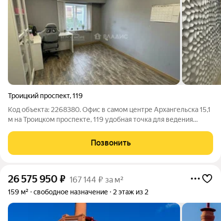
Троицкий проспект
,
119
Код объекта: 2268380. Офис в самом центре Архангельска 15,1
м на Троицком проспекте, 119 удобная точка для ведения
бизнеса с минимальными вложениями. Четвёртый этаж в
здании 2012 года, вход общий, свободный доступ легко
Позвонить
организовать рабочий день и
26 575 950
₽
167 144 ₽ за м²
159 м²
свободное назначение
2 этаж из 2